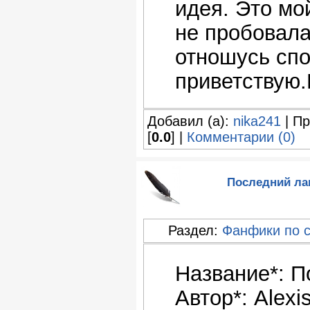
идея. Это мо
не пробовала
отношусь спо
приветствую.
Добавил (а):
nika241
| Пр
[
0.0
] |
Комментарии (0)
Последний лаг
Раздел:
Фанфики по 
Название*: П
Автор*: Alexis