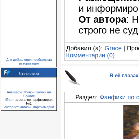
и информиро
От автора
: 
строго не суд
Добавил (а):
Grace
| Про
Комментарии (0)
Для добавления необходима
авторизация
Статистика
В её глазах
Антикафе Жучки-Паучки на
Раздел:
Фанфики по 
Соколе
fifi.ru
- агрегатор парфюмерии
№1
Интернет магазин парфюмерии