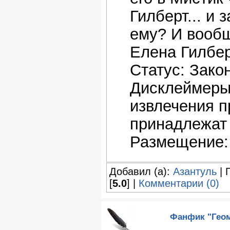
Гилберт... и 
ему? И вообщ
Елена Гилбер
Статус: Зако
Дисклеймеры
извлечения п
принадлежат
Размещение: 
Добавил (а):
Азантуль
| 
[
5.0
] |
Комментарии (0)
Фанфик "Геом