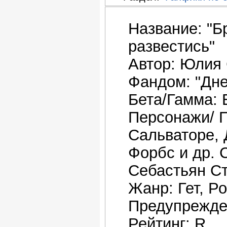
Название: "Б
развестись"
Автор: Юлия 
Фандом: "Дн
Бета/Гамма: 
Персонажи/ П
Сальваторе, 
Форбс и др.
Себастьян С
Жанр: Гет, Р
Предупрежде
Рейтинг: R