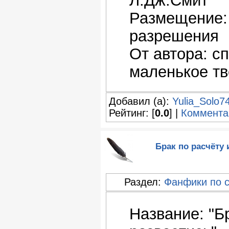
Л.Дж.Смит
Размещение: 
разрешения
От автора: с
маленькое тв
Добавил (а):
Yulia_Solo7
Рейтинг: [
0.0
] |
Коммента
Брак по расчёту 
Раздел:
Фанфики по 
Название: "Б