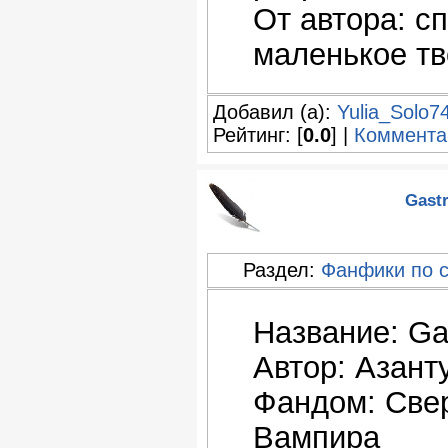
От автора: с
маленькое тв
Добавил (а):
Yulia_Solo7
Рейтинг: [
0.0
] |
Коммента
Gast
Раздел:
Фанфики по 
Название: Ga
Автор: Азант
Фандом: Све
Вампира