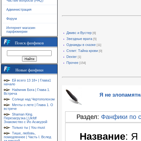
Частые вопросы (FAQ)
Администрация
Форум
Интернет магазин
парфюмерии
Дживс и Вустер
[6]
Звездные врата
[5]
Поиск фанфиков
Однажды в сказке
[11]
Сплит: Тайна крови
[0]
Dexter
[1]
Прочее
[154]
Новые фанфики
Ей всего 13 18+ | Глава1
начало
Наёмник Бога | Глава 1.
Я не злопамятна
Встреча
Солнце над Чертополохом
Мечты о лете | Глава 1. О
встрече
Shaman King.
Раздел:
Фанфики по 
Перезагрузка | Ukfdf
Знакомство с Йо Асакурой
Только ты | You must
Название
: Я
Тише, любовь,
помедленнее | Часть I. Вслед
за мечтой