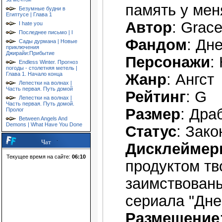
память у мен
Безумные будни в
Египтусе | Глава 1
Автор
: Grac
I hate you
Последнее письмо | I
Фандом
: Дн
Сады дурмана | Новые
приключения
Джирайи:Прибытие
Персонажи
:
Endless Winter. Прогноз
погоды - столетняя метель |
Глава 1. Начало конца
Жанр
: Ангст
Лепестки на волнах |
Часть первая. Путь домой
Рейтинг
: G
Лепестки на волнах |
Часть первая. Путь домой.
Размер
: Дра
Пролог
Between Angels And
Demons | What Have You Done
Статус
: Зако
Чат
Дисклейме
Текущее время на сайте:
06:10
продуктом тв
заимствованы
сериала "Дне
Размещение