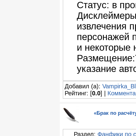
Статус: в пр
Дисклеймеры
извлечения п
персонажей п
и некоторые 
Размещение:Т
указание авт
Добавил (а):
Vampirka_Bl
Рейтинг: [
0.0
] |
Коммента
«Брак по расчёт
Раздел:
Фанфики по 