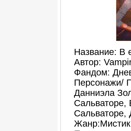
Название: В е
Автор: Vampi
Фандом: Дн
Персонажи/ П
Данниэла Зол
Сальваторе, 
Сальваторе, 
Жанр:Мистика