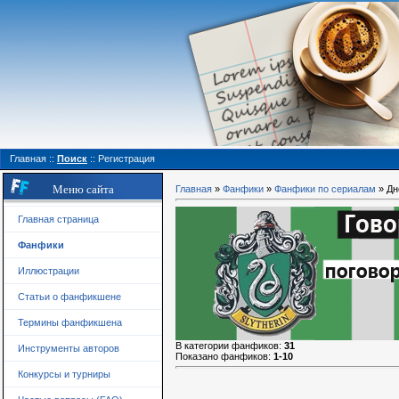
Главная
::
Поиск
::
Регистрация
Меню сайта
Главная
»
Фанфики
»
Фанфики по сериалам
» Дн
Главная страница
Фанфики
Иллюстрации
Статьи о фанфикшене
Термины фанфикшена
В категории фанфиков
:
31
Инструменты авторов
Показано фанфиков
:
1-10
Конкурсы и турниры