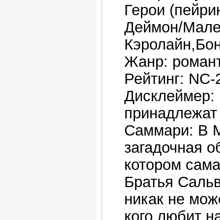
Герои (пейри
Деймон/Мале
Кэролайн,Бон
Жанр: роман
Рейтинг: NC-
Дисклеймер: 
принадлежат 
Саммари: В М
загадочная о
котором сама
Братья Сальв
никак не може
кого любит н