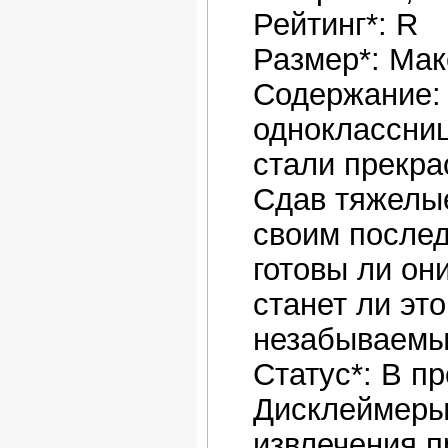
Рейтинг*: R
Размер*: Мак
Содержание:
одноклассниц
стали прекр
Сдав тяжелые
своим после
готовы ли он
станет ли эт
незабываемы
Статус*: В п
Дисклеймеры
извлечения п