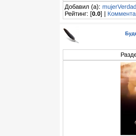
Добавил (а):
mujerVerda
Рейтинг: [
0.0
] |
Коммента
Буд
Разд