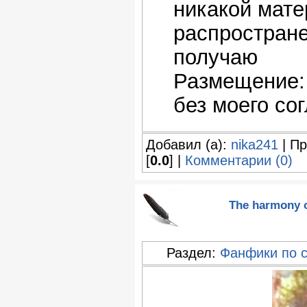
никакой мате
распростране
получаю
Размещение: 
без моего со
Добавил (а):
nika241
| Пр
[
0.0
] |
Комментарии (0)
The harmony o
Раздел:
Фанфики по 