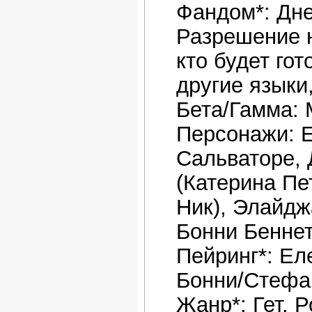
Фандом*: Дн
Разрешение н
кто будет го
другие языки,
Бета/Гамма: M
Персонажи: 
Сальваторе, 
(Катерина Пе
Ник), Элайдж
Бонни Беннет
Пейринг*: Ел
Бонни/Стефа
Жанр*: Гет, 