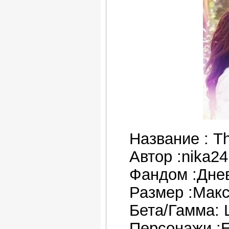
Название : Th
Автор :nika24
Фандом :Дне
Размер :Мак
Бета/Гамма: 
Персонажи :