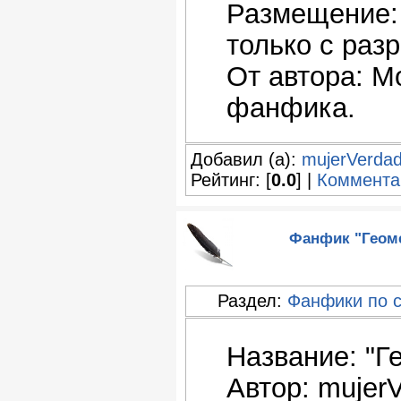
Размещение:
только с раз
От автора: М
фанфика.
Добавил (а):
mujerVerda
Рейтинг: [
0.0
] |
Коммента
Фанфик "Геоме
Раздел:
Фанфики по 
Название: "Г
Автор: mujer