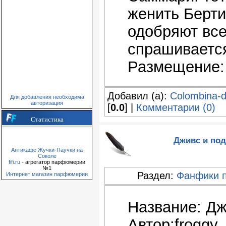
женить Берти
одобряют все
спрашиваетс
Размещение:
Добавил (а):
Colombina-
Для добавления необходима
авторизация
[
0.0
] |
Комментарии (0)
Статистика
Дживс и под
Антикафе Жучки-Паучки на
Соколе
fifi.ru
- агрегатор парфюмерии
№1
Раздел:
Фанфики 
Интернет магазин парфюмерии
Название: Дж
Автор:froggy