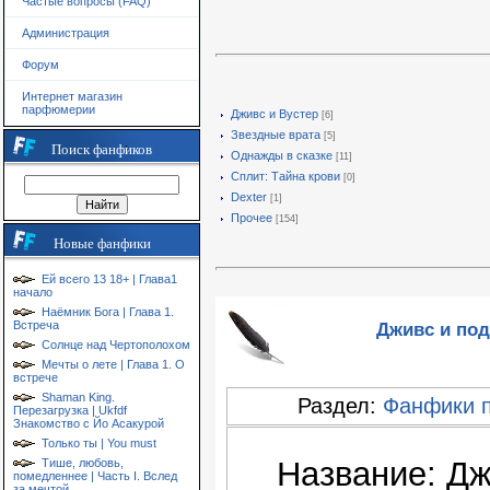
Частые вопросы (FAQ)
Администрация
Форум
Интернет магазин
парфюмерии
Дживс и Вустер
[6]
Звездные врата
[5]
Поиск фанфиков
Однажды в сказке
[11]
Сплит: Тайна крови
[0]
Dexter
[1]
Прочее
[154]
Новые фанфики
Ей всего 13 18+ | Глава1
начало
Наёмник Бога | Глава 1.
Дживс и под
Встреча
Солнце над Чертополохом
Мечты о лете | Глава 1. О
встрече
Shaman King.
Раздел:
Фанфики 
Перезагрузка | Ukfdf
Знакомство с Йо Асакурой
Только ты | You must
Название: Дж
Тише, любовь,
помедленнее | Часть I. Вслед
за мечтой