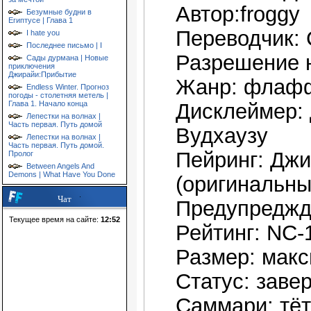
Автор:froggy
Безумные будни в
Египтусе | Глава 1
Переводчик: 
I hate you
Последнее письмо | I
Разрешение н
Сады дурмана | Новые
приключения
Джирайи:Прибытие
Жанр: флафф
Endless Winter. Прогноз
погоды - столетняя метель |
Глава 1. Начало конца
Дисклеймер: 
Лепестки на волнах |
Часть первая. Путь домой
Вудхаузу
Лепестки на волнах |
Часть первая. Путь домой.
Пейринг: Джи
Пролог
Between Angels And
Demons | What Have You Done
(оригинальны
Чат
Предупреджд
Текущее время на сайте:
12:52
Рейтинг: NC-
Размер: макс
Статус: заве
Саммари: тёт