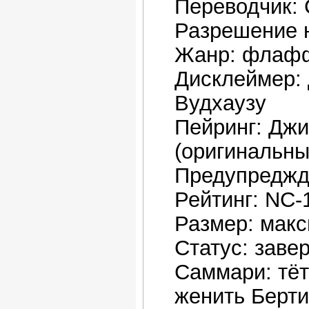
Переводчик: 
Разрешение н
Жанр: флафф
Дисклеймер: 
Вудхаузу
Пейринг: Джи
(оригинальны
Предупреджд
Рейтинг: NC-
Размер: макс
Статус: заве
Саммари: тёт
женить Берти