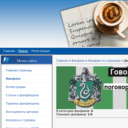
Главная
::
Поиск
::
Регистрация
Меню сайта
Главная
»
Фанфики
»
Фанфики по сериалам
» Дж
Главная страница
Фанфики
Иллюстрации
Статьи о фанфикшене
Термины фанфикшена
В категории фанфиков
:
6
Инструменты авторов
Показано фанфиков
:
1-6
Конкурсы и турниры