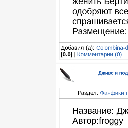
женить Берти
одобряют все
спрашиваетс
Размещение:
Добавил (а):
Colombina-
[
0.0
] |
Комментарии (0)
Дживс и под
Раздел:
Фанфики 
Название: Дж
Автор:froggy