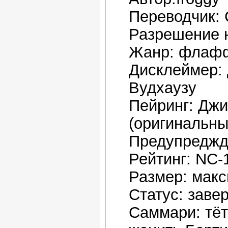
Переводчик: 
Разрешение н
Жанр: флафф
Дисклеймер: 
Вудхаузу
Пейринг: Джи
(оригинальны
Предупреджд
Рейтинг: NC-
Размер: макс
Статус: заве
Саммари: тёт