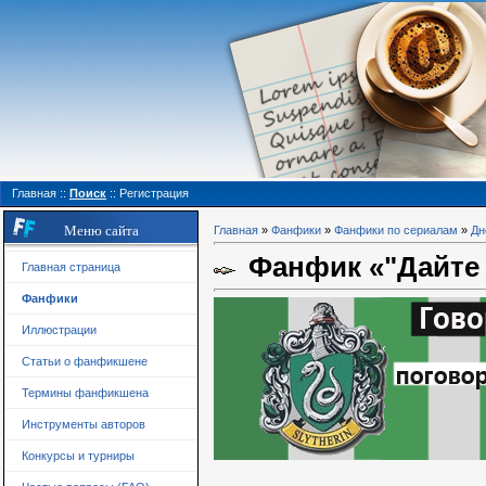
Главная
::
Поиск
::
Регистрация
Меню сайта
Главная
»
Фанфики
»
Фанфики по сериалам
»
Дн
Фанфик «"Дайте 
Главная страница
Фанфики
Иллюстрации
Статьи о фанфикшене
Термины фанфикшена
Инструменты авторов
Конкурсы и турниры