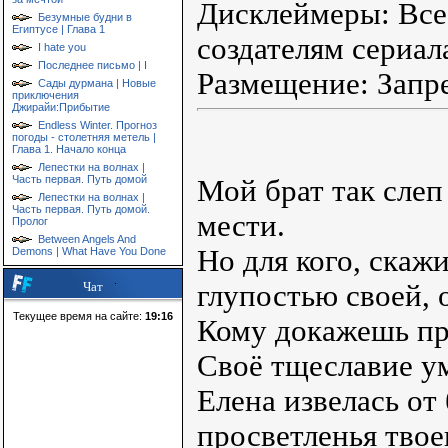
Дисклеймеры: Все 
Безумные будни в
Египтусе | Глава 1
создателям сериал
I hate you
Последнее письмо | I
Размещение: Запр
Сады дурмана | Новые
приключения
Джирайи:Прибытие
Endless Winter. Прогноз
погоды - столетняя метель |
Глава 1. Начало конца
Лепестки на волнах |
Часть первая. Путь домой
Мой брат так слеп 
Лепестки на волнах |
Часть первая. Путь домой.
мести.
Пролог
Between Angels And
Но для кого, скаж
Demons | What Have You Done
глупостью своей,
Чат
Текущее время на сайте:
19:16
Кому докажешь пр
Своё тщеславие ум
Елена извелась от
просветленья твое