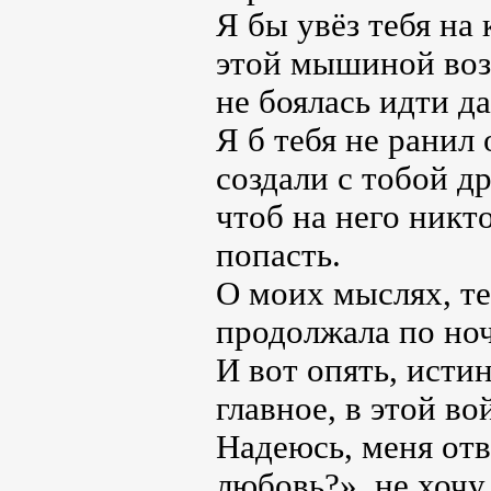
Я бы увёз тебя на
этой мышиной воз
не боялась идти д
Я б тебя не ранил
создали с тобой д
чтоб на него никт
попасть.
О моих мыслях, теб
продолжала по ноч
И вот опять, исти
главное, в этой во
Надеюсь, меня отв
любовь?», не хочу