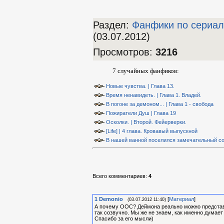
Раздел:
Фанфики по сериа
(03.07.2012)
Просмотров
:
3216
7 случайных фанфиков:
Новые чувства. | Глава 13.
Время ненавидеть. | Глава 1. Владей.
В погоне за демоном... | Глава 1 - свобода
Пожиратели Душ | Глава 19
Осколки. | Второй. Фейерверки.
[Life] | 4 глава. Кровавый выпускной
В нашей ванной поселился замечательный со
Всего комментариев
:
4
1
Demonio
[
Материал
]
(03.07.2012 11:40)
А почему ООС? Деймона реально можно представит
так созвучно. Мы же не знаем, как именно думает
Спасибо за его мысли)