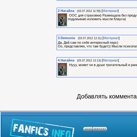
2
Нагайна
[
Материал
]
(03.07.2012 11:59)
ООС для страховки) Размещала без предуп
подумываю изложить мысли Клауса)
3
Demonio
[
Материал
]
(03.07.2012 12:11)
Да, Дей сам по себе интересный перс)
Оо, представляю, что там будет)) Мысли психопа
4
Нагайна
[
Материал
]
(03.07.2012 12:13)
Нууу, может он в душе трогательный и ран
Добавлять комментар