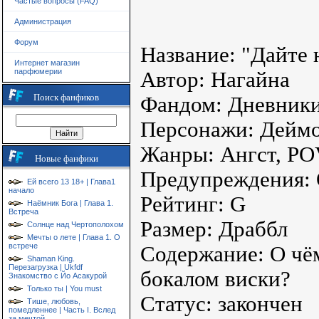
Частые вопросы (FAQ)
Администрация
Форум
Название: "Дайте 
Интернет магазин
парфюмерии
Автор: Нагайна
Поиск фанфиков
Фандом: Дневник
Персонажи: Дейм
Жанры: Ангст, P
Новые фанфики
Предупреждения:
Ей всего 13 18+ | Глава1
начало
Рейтинг: G
Наёмник Бога | Глава 1.
Встреча
Размер: Драббл
Солнце над Чертополохом
Мечты о лете | Глава 1. О
встрече
Содержание: О чё
Shaman King.
Перезагрузка | Ukfdf
бокалом виски?
Знакомство с Йо Асакурой
Только ты | You must
Статус: закончен
Тише, любовь,
помедленнее | Часть I. Вслед
за мечтой