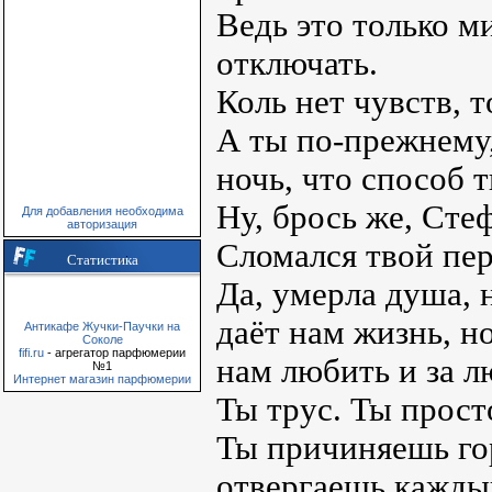
Ведь это только м
отключать.
Коль нет чувств, т
А ты по-прежнему,
ночь, что способ 
Ну, брось же, Стеф
Для добавления необходима
авторизация
Сломался твой пер
Статистика
Да, умерла душа, 
даёт нам жизнь, н
Антикафе Жучки-Паучки на
Соколе
fifi.ru
- агрегатор парфюмерии
нам любить и за л
№1
Интернет магазин парфюмерии
Ты трус. Ты прост
Ты причиняешь го
отвергаешь каждый