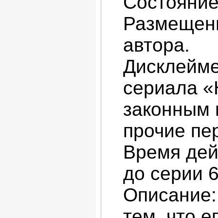
Состояние
Размещени
автора.
Дисклейме
сериала «
законным 
прочие пе
Время дей
до серии 
Описание:
тем, что е