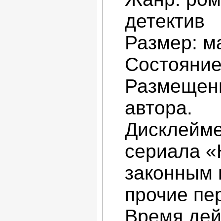
детектив
Размер: ма
Состояние
Размещени
автора.
Дисклейме
сериала «
законным 
прочие пе
Время дей