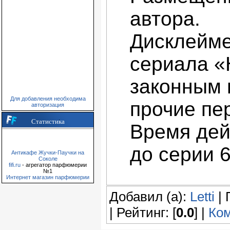
автора.
Дисклейме
сериала «
законным 
Для добавления необходима
прочие пе
авторизация
Статистика
Время дей
до серии 
Антикафе Жучки-Паучки на
Соколе
fifi.ru
- агрегатор парфюмерии
№1
Интернет магазин парфюмерии
Добавил (а):
Letti
| 
| Рейтинг: [
0.0
] |
Ком