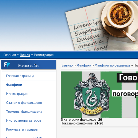
Главная
::
Поиск
::
Регистрация
Меню сайта
Главная
»
Фанфики
»
Фанфики по сериалам
» Ho
Главная страница
Фанфики
Иллюстрации
Статьи о фанфикшене
Термины фанфикшена
В категории фанфиков
:
26
Инструменты авторов
Показано фанфиков
:
21-26
Конкурсы и турниры