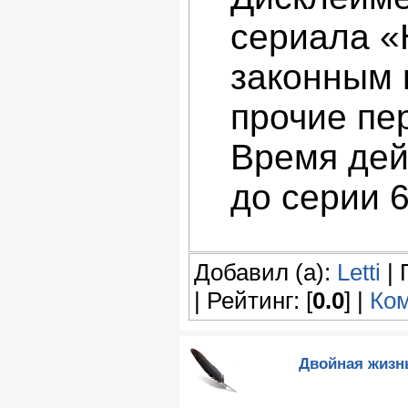
сериала «
законным 
прочие пе
Время дей
до серии 
Добавил (а):
Letti
| 
| Рейтинг: [
0.0
] |
Ком
Двойная жизнь