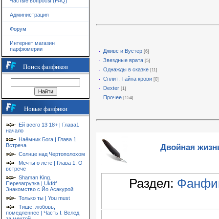
Частые вопросы (FAQ)
Администрация
Форум
Интернет магазин
парфюмерии
Дживс и Вустер
[6]
Звездные врата
[5]
Поиск фанфиков
Однажды в сказке
[11]
Сплит: Тайна крови
[0]
Dexter
[1]
Прочее
[154]
Новые фанфики
Ей всего 13 18+ | Глава1
начало
Наёмник Бога | Глава 1.
Двойная жизн
Встреча
Солнце над Чертополохом
Мечты о лете | Глава 1. О
встрече
Shaman King.
Раздел:
Фанфик
Перезагрузка | Ukfdf
Знакомство с Йо Асакурой
Только ты | You must
Тише, любовь,
помедленнее | Часть I. Вслед
за мечтой