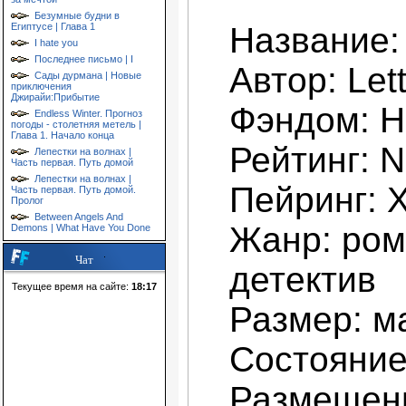
Безумные будни в
Египтусе | Глава 1
Название:
I hate you
Последнее письмо | I
Автор: Lett
Сады дурмана | Новые
приключения
Джирайи:Прибытие
Фэндом: H
Endless Winter. Прогноз
погоды - столетняя метель |
Глава 1. Начало конца
Рейтинг: 
Лепестки на волнах |
Часть первая. Путь домой
Лепестки на волнах |
Пейринг: 
Часть первая. Путь домой.
Пролог
Between Angels And
Жанр: рома
Demons | What Have You Done
Чат
детектив
Текущее время на сайте:
18:17
Размер: ма
Состояние
Размещени