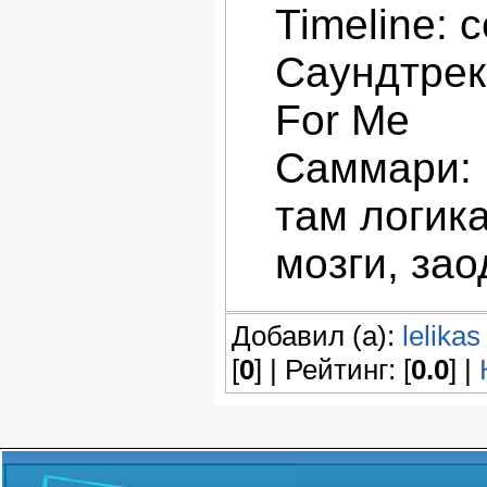
Timeline: 
Саундтрек:
For Me
Саммари: 
там логика
мозги, зао
Добавил (а):
lelikas
[
0
] | Рейтинг: [
0.0
] |