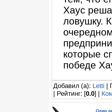
Хаус реша
ловушку. 
очередном
предприни
которые с
победе Ха
Добавил (а):
Letti
| 
| Рейтинг: [
0.0
] |
Ком
Один ди