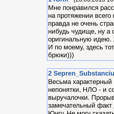
Мне понравился расс
на протяжении всего
правда не очень стр
нибудь чудище, ну а 
оригинальную идею. 
И по моему, здесь то
брюки)))
2
Sepren_Substanci
Весьма характерный р
непонятки, НЛО - и с
выручалочки. Прорыв
замечательный факт 
Юнгу. Не могу сказать