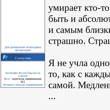
умирает кто-то
быть и абсолю
и самым близк
страшно. Страш
Для добавления необходима
авторизация
Статистика
Я не учла одно
то, как с кажд
Антикафе Жучки-Паучки на
Соколе
fifi.ru
- агрегатор парфюмерии
самой. Медленн
№1
Интернет магазин парфюмерии
...