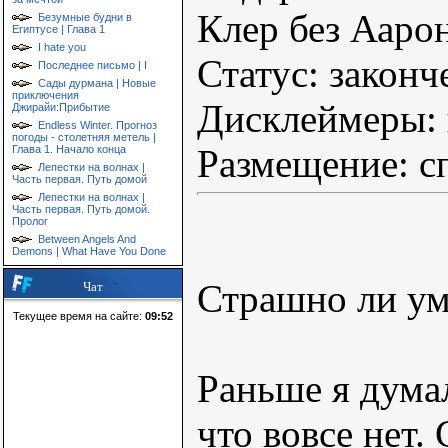
Клер без Аарон
Безумные будни в
Египтусе | Глава 1
I hate you
Статус: законч
Последнее письмо | I
Сады дурмана | Новые
приключения
Дисклеймеры: 
Джирайи:Прибытие
Endless Winter. Прогноз
погоды - столетняя метель |
Размещение: с
Глава 1. Начало конца
Лепестки на волнах |
Часть первая. Путь домой
Лепестки на волнах |
Часть первая. Путь домой.
Пролог
Between Angels And
Demons | What Have You Done
Страшно ли ум
Чат
Текущее время на сайте:
09:52
Раньше я дума
что вовсе нет.