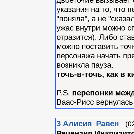
указания на то, что п
"поняла", а не "сказа
ужас внутри можно сп
отразится). Либо ста
можно поставить точк
персонажа начать пре
возникла пауза.
точь-в-точь, как в к
P.S.
перепонки меж
Ваас-Рисс вернулась
3
Алиcия_Равен
(0
Рецензия Инквизит