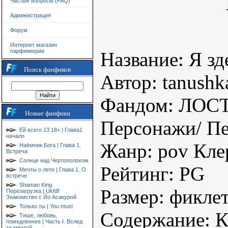
Частые вопросы (FAQ)
Администрация
Форум
Интернет магазин
парфюмерии
Название: Я зд
Поиск фанфиков
Автор: tanushka
Фандом: ЛОС
Новые фанфики
Персонажи/ Пе
Ей всего 13 18+ | Глава1
начало
Жанр: pov Кле
Наёмник Бога | Глава 1.
Встреча
Солнце над Чертополохом
Рейтинг: PG
Мечты о лете | Глава 1. О
встрече
Shaman King.
Размер: фикле
Перезагрузка | Ukfdf
Знакомство с Йо Асакурой
Только ты | You must
Содержание: К
Тише, любовь,
помедленнее | Часть I. Вслед
за мечтой