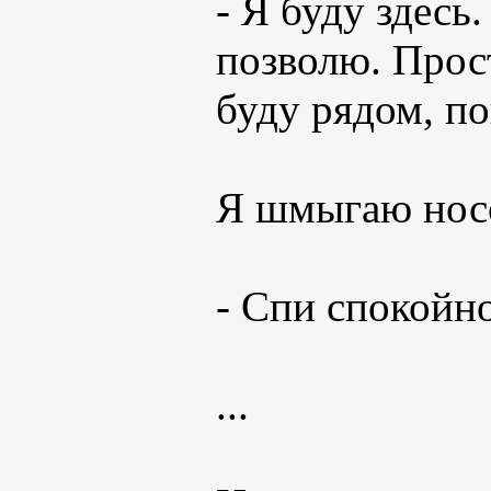
- Я буду здесь
позволю. Прост
буду рядом, по
Я шмыгаю носо
- Спи спокойно
...