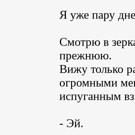
Я уже пару дне
Смотрю в зерка
прежнюю.
Вижу только р
огромными меш
испуганным вз
- Эй.