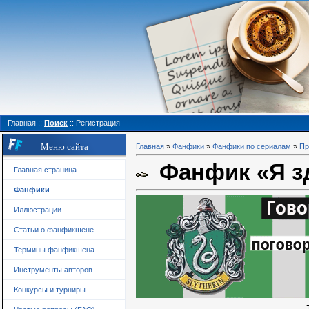
Главная
::
Поиск
::
Регистрация
Меню сайта
Главная
»
Фанфики
»
Фанфики по сериалам
»
Пр
Фанфик «Я з
Главная страница
Фанфики
Иллюстрации
Статьи о фанфикшене
Термины фанфикшена
Инструменты авторов
Конкурсы и турниры