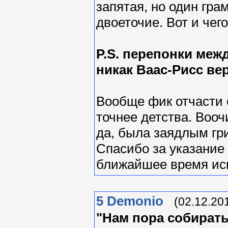
запятая, но один гра
двоеточие. Вот и чег
P.S. перепонки меж
никак Ваас-Рисс ве
Вообще фик отчасти 
точнее детства. Вооч
да, была заядлым гр
Спасибо за указание
ближайшее время ис
5
Demonio
(02.12.20
"Нам пора собиратьс