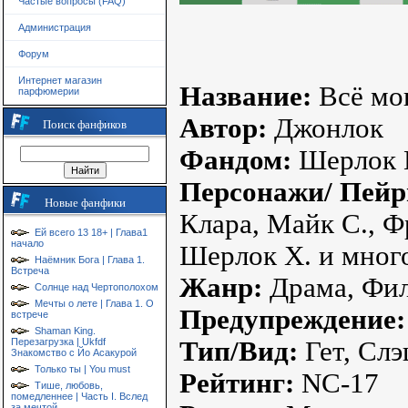
Частые вопросы (FAQ)
Администрация
Форум
Интернет магазин
Название:
Всё мог
парфюмерии
Автор:
Джонлок
Поиск фанфиков
Фандом:
Шерлок
Персонажи/ Пейр
Новые фанфики
Клара, Майк С., Ф
Ей всего 13 18+ | Глава1
начало
Шерлок Х. и мног
Наёмник Бога | Глава 1.
Встреча
Жанр:
Драма, Фи
Солнце над Чертополохом
Мечты о лете | Глава 1. О
Предупреждение:
встрече
Shaman King.
Перезагрузка | Ukfdf
Тип/Вид:
Гет, Сл
Знакомство с Йо Асакурой
Только ты | You must
Рейтинг:
NC-17
Тише, любовь,
помедленнее | Часть I. Вслед
за мечтой