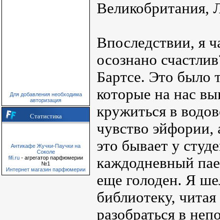
Великобритания, Л
Впоследствии, я ч
осознано счастлив?
Бартсе. Это было 
которые на нас вы
Для добавления необходима
авторизация
кружиться в водов
Статистика
чувство эйфории, 
это бывает у студ
Антикафе Жучки-Паучки на
Соколе
каждодневный паек
fifi.ru
- агрегатор парфюмерии
№1
Интернет магазин парфюмерии
еще голоден. Я ше
библиотеку, читая
разобраться в неп