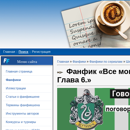
Главная
::
Поиск
::
Регистрация
Меню сайта
Главная
»
Фанфики
»
Фанфики по сериалам
»
Ше
Фанфик «Все могл
Главная страница
Глава 6.»
Фанфики
Иллюстрации
Статьи о фанфикшене
Термины фанфикшена
Инструменты авторов
Конкурсы и турниры