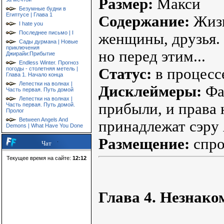
Размер:
Макси
Безумные будни в
Египтусе | Глава 1
Содержание:
Жизн
I hate you
Последнее письмо | I
женщины, друзья.
Сады дурмана | Новые
приключения
но перед этим...
Джирайи:Прибытие
Endless Winter. Прогноз
погоды - столетняя метель |
Статус:
в процесс
Глава 1. Начало конца
Лепестки на волнах |
Дисклеймеры:
Фан
Часть первая. Путь домой
Лепестки на волнах |
прибыли, и права
Часть первая. Путь домой.
Пролог
Between Angels And
принадлежат сэру
Demons | What Have You Done
Размещение:
спро
Чат
Текущее время на сайте:
12:12
Глава 4. Незнако