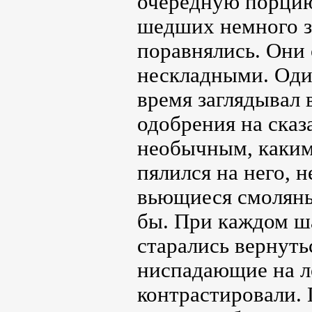
очередную порцию 
шедших немного з
поравнялись. Они 
нескладными. Один
время заглядывал 
одобрения на сказ
необычным, каким
пялился на него, 
вьющиеся смоляны
бы. При каждом ша
старались вернуть
ниспадающие на ло
контрастировали. Г