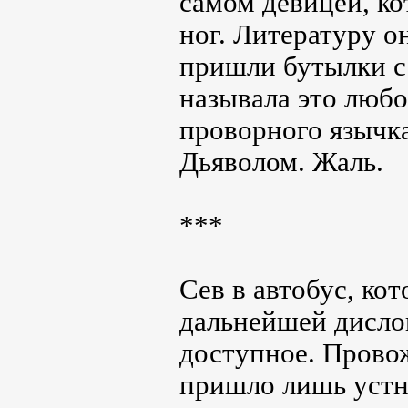
самом девицей, ко
ног. Литературу о
пришли бутылки с 
называла это любо
проворного язычка
Дьяволом. Жаль.
***
Сев в автобус, ко
дальнейшей дислок
доступное. Прово
пришло лишь устно