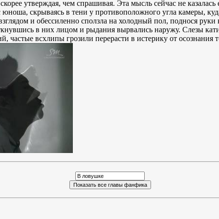
а, скорее утверждая, чем спрашивая. Эта мысль сейчас не казалась
с юноша, скрываясь в тени у противоположного угла камеры, куд
зглядом и обессиленно сползла на холодный пол, поднося руки к
уткнувшись в них лицом и рыдания вырвались наружу. Слезы кат
, частые всхлипы грозили перерасти в истерику от осознания то