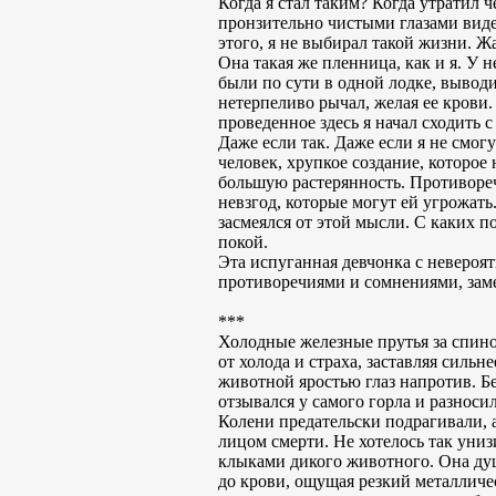
Когда я стал таким? Когда утратил ч
пронзительно чистыми глазами видел
этого, я не выбирал такой жизни. Ж
Она такая же пленница, как и я. У н
были по сути в одной лодке, выводи
нетерпеливо рычал, желая ее крови. 
проведенное здесь я начал сходить 
Даже если так. Даже если я не смог
человек, хрупкое создание, которое
большую растерянность. Противоречи
невзгод, которые могут ей угрожать
засмеялся от этой мысли. С каких п
покой.
Эта испуганная девчонка с невероя
противоречиями и сомнениями, замер
***
Холодные железные прутья за спино
от холода и страха, заставляя силь
животной яростью глаз напротив. Бе
отзывался у самого горла и разнос
Колени предательски подрагивали, а
лицом смерти. Не хотелось так униз
клыками дикого животного. Она душ
до крови, ощущая резкий металличес