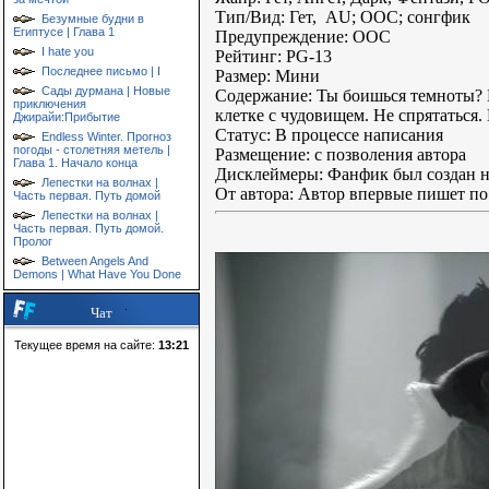
Тип/Вид: Гет, AU; OOC; сонгфик
Безумные будни в
Египтусе | Глава 1
Предупреждение: OOC
I hate you
Рейтинг: PG-13
Последнее письмо | I
Размер: Мини
Сады дурмана | Новые
Содержание: Ты боишься темноты? И
приключения
клетке с чудовищем. Не спрятаться.
Джирайи:Прибытие
Статус: В процессе написания
Endless Winter. Прогноз
погоды - столетняя метель |
Размещение: с позволения автора
Глава 1. Начало конца
Дисклеймеры: Фанфик был создан не
Лепестки на волнах |
От автора: Автор впервые пишет по
Часть первая. Путь домой
Лепестки на волнах |
Часть первая. Путь домой.
Пролог
Between Angels And
Demons | What Have You Done
Чат
Текущее время на сайте:
13:21