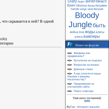
Diary
ангел
bleach
будет
блич
Obvious
безумие
битва
naruto
wings
wind
Beneath
Bloody
 что скрывается в ней? В одной
Jungle
быть
воды
война
love
алисы
вампиры
алиса
oJo)
ментарии
Новое на форуме
Фанфики или
ориджиналы?
Бутылочка на поцелуи
Вопросом на вопрос
Длинные слова
А как относятся ваши
близкие к вашему
писательству?
Предложения по
улучшению сайта
Поиск соавтора
Total users (no banned):
5005
Ry7.ru -
Интернет магазин