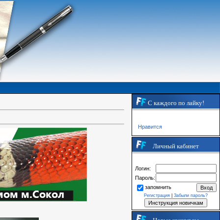
С каждого по лайку!
Нравится
Личный кабинет
Логин:
Пароль:
запомнить
Регистрация
|
Забыли пароль?