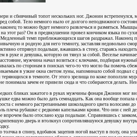
ри и сбивчивый топот нескольких ног. Джонин встрепенулся, м
ред собой. Тело немного ныло от долгого неподвижного состоян
наконец то можно будет немного развлечься и размяться. Мышцы
т на этот раз? Он в предвкушении провел кончиком языка по сух
у. Медленный темп приближающихся шагов раздражал. Наконец п
ривычную и родную для него темноту, заставляя недовольно смор
тивно отпрянул подальше, вжавшись в стену, стараясь находитьс
в руке и девушка, которую он тянул за собой. Веселье начинае
асстояние, мужчина начал возиться с ключами, подбирая нужный
ывалась по сторонам в поисках чего-то что могло бы помочь сбеж
каемым в узкие окна светом луны, напоминало собой подвал с 
 теряющихся в темноте. От этого зрелища по коже поползли мур
 не понимала зачем ее привели сюда и что собираются делать. Не
едких бликах зажатого в руках мужчины фонаря Джонин мог вни
вушке едва можно было дать семнадцать. Как она вообще попала 
оста с немного растрепанными шоколадного цвета волосами до 
ль плеча рубашке с редкими капельками крови. Что они с ней 
ое впрочем было отослано куда подальше. Справившись с замком
скрипевшую дверь и втолкнул сопротивлявшуюся девушку внутрь
юдку.
толчка в спину, вдобавок зацепив ногой выступ в полу, она упал