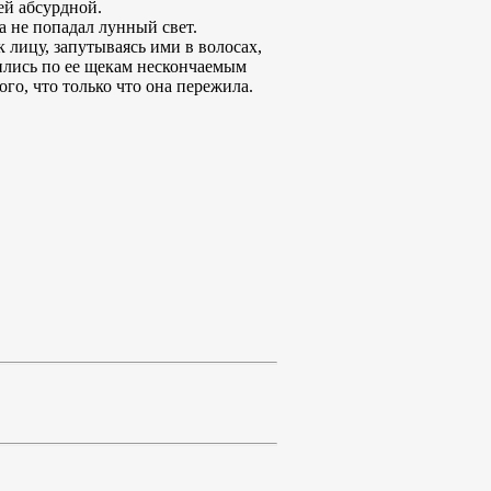
 ей абсурдной.
а не попадал лунный свет.
 лицу, запутываясь ими в волосах,
ились по ее щекам нескончаемым
го, что только что она пережила.