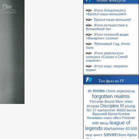
Новые конкурсы
Итоги блицконкурса
«Братья наши меньшие!»
Братья наши меньшие!
Итоги путешествия в
Волшебный лес
Итоги сезонной акции
«Фанартист сезона»
Яблоневый Сад. Итоги
бала
Итоги апрельского
конкурса «Сказки о Синей
планете»
Итоги игры: «верю/не
верю»
Топ фраз на FF
вновь
life
(Sonic
андеграунд
forgotten realms
Porcelain
Bound
Silver
shine
Disciples III
вторая
young
NC-17
warhammer 40000
весна
Вергилий
Mortal Kombat
Forever
Revelation
mass
effect
league of
with
весы
legends
Warhammer 40 000
seven
ангст
from
Alpha
nkar