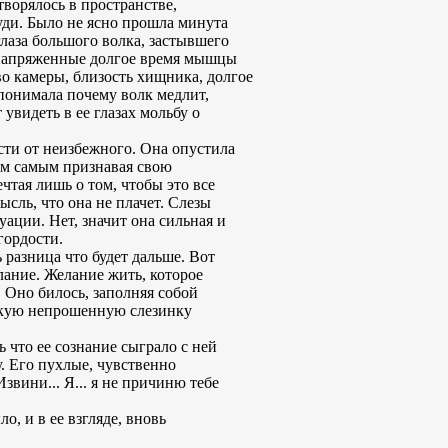
ворялось в пространстве,
уди. Было не ясно прошла минута
глаза большого волка, застывшего
, напряженные долгое время мышцы
во камеры, близость хищника, долгое
понимала почему волк медлит,
увидеть в ее глазах мольбу о
сти от неизбежного. Она опустила
тем самым признавая свою
тая лишь о том, чтобы это все
ысль, что она не плачет. Слезы
уации. Нет, значит она сильная и
гордости.
 разница что будет дальше. Вот
лание. Желание жить, которое
 Оно билось, заполняя собой
инокую непрошенную слезинку
ь что ее сознание сыграло с ней
. Его пухлые, чувственно
звини... Я... я не причиню тебе
, и в ее взгляде, вновь