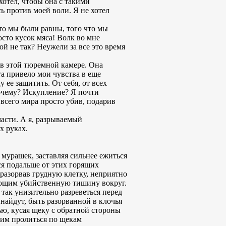
хотел, чтобы она с такими
ь против моей воли. Я не хотел
м-то мы были равны, того что мы
сто кусок мяса! Волк во мне
ной не так? Неужели за все это время
 в этой тюремной камере. Она
та привело мои чувства в еще
 ее защитить. От себя, от всех
Почему? Искупление? Я почти
 всего мира просто убив, подарив
асти. А я, разрываемый
х руках.
мурашек, заставляя сильнее ежиться
ься подальше от этих горящих
 разорвав грудную клетку, неприятно
шающим убийственную тишину вокруг.
 так унизительно разреветься перед
 найдут, быть разорванной в клочья
ю, кусая щеку с обратной стороны
я им пролиться по щекам