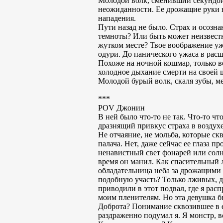
Молодой волк, сменивший секундой 
неожиданности. Ее дрожащие руки н
нападения.
Пути назад не было. Страх и осозна
темноты? Или быть может неизвестн
жутком месте? Твое воображение уже
одури. До панического ужаса в расш
Похоже на ночной кошмар, только во
холодное дыхание смерти на своей 
Молодой бурый волк, скаля зубы, м
***
POV Джонин
В ней было что-то не так. Что-то ч
дразнящий привкус страха в воздухе
Не отчаяние, не мольба, которые ск
палача. Нет, даже сейчас ее глаза п
ненавистный свет фонарей или солнц
время он манил. Как спасительный л
обладательница неба за дрожащими 
подобную участь? Только лживых, 
приводили в этот подвал, где я расп
моим пленителям. Но эта девушка б
Доброта? Понимание сквозившее в ее
раздраженно подумал я. Я монстр, 