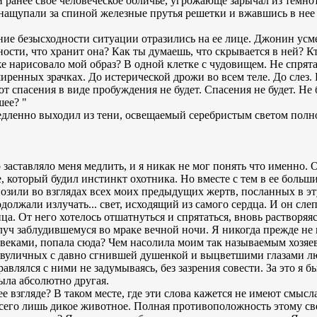
ранее свое человеческое обличье, угрожающе зарычал из темно
ащупали за спиной железные прутья решетки и вжавшись в нее 
ние безысходности ситуации отразились на ее лице. Джонин усм
ости, что хранит она? Как ты думаешь, что скрывается в ней? К
 нарисовало мой образ? В одной клетке с чудовищем. Не спрята
иренных зрачках. До истерической дрожи во всем теле. До слез. 
т спасения в виде пробуждения не будет. Спасения не будет. Не 
шее? "
едленно выходил из тени, освещаемый серебристым светом полн
то заставляло меня медлить, и я никак не мог понять что именно.
, который будил инстинкт охотника. Но вместе с тем в ее больши
возили во взглядах всех моих предыдущих жертв, посланных в эт
родолжали излучать... свет, исходящий из самого сердца. И он сле
а. От него хотелось отшатнуться и спрятаться, вновь растворяяс
уч заблудившемуся во мраке вечной ночи. Я никогда прежде не в
веками, попала сюда? Чем насолила моим так называемым хозяев
двуличных с давно сгнившей душенкой и выцветшими глазами лю
равлялся с ними не задумываясь, без зазрения совести. За это я 
ыла абсолютно другая.
 взгляде? В таком месте, где эти слова кажется не имеют смысл
всего лишь дикое животное. Полная противоположность этому св