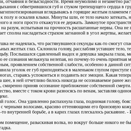
, отчаяния и безысходности. Время неумолимо и незаметно раст
дыхания с обветрившихся губ и стуком трепещущего сердца в гр
к загипнотизированная вглядываясь в горящие желтым пламенем 
к полу и оскалив клыки. Минуты шли, ее тело начало затекать
ного и ноги просто откажутся ее держать. Замкнутое пространст
 на разум, испытывая на прочность расшатанные нервы. Она не 
ает сполна насладиться страхом загнанной в угол жертвы, желает 
шка не надеялась, что растянувшиеся секунды как-то смогут спа
ьных желтых глаз. Склонила голову, расслабляя уставшее тело, 
ьбу. Послышался сдавленный выдох и девушка закрыла глаза, меч
ю ее сознания мелькнула нелепая, но почему-то очень приятная м
ьным, проявлением собственной слабости, особенно в данной сит
авила уголок ее губ приподняться в маленьком глупом приступе 
ногах, стараясь успокоиться и подавить все эмоции. Какая теперь
а шее, в ней отчетливо билось никогда не осознаваемое ранее же
, смиренно приняв осознание приближение собственной смерти.
щество, вместе с током крови разносясь по венам, заставляя од
еке.
й голос. Она удивленно распахнула глаза, поднимая голову, бояс
ь с черными волосами, красиво оттеняющими его бронзовую кожу
о внутренней борьбе, а в карих глазах плескалось раскаяние. - И
 помещение, разыскивая волка, но вокруг больше никого не было
гадка.