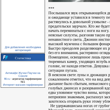
***
Послышался звук открывающейся две
и ожидающе уставился в темноту пе
растянулись в довольной ухмылке - 
предательски заурчало. Кто же буде
начать переминаться с ноги на ног
неясные силуэты, разгоняя такую п
ненавистного света. Джонин инстинк
высокий мужчина с большим фонарем 
Для добавления необходима
Быстро преодолев разделяющее их р
авторизация
без его внимания, растерянно огляд
Помещение, освещенное лишь прони
Статистика
тюремных камер, уходящих вглубь и
голове, не находя ответов. Девушка
ситуации пугала.
Антикафе Жучки-Паучки на
В неясном свете луны и дрожащих р
Соколе
сожалением отметил, что на вид де
fifi.ru
- агрегатор парфюмерии
№1
дыхание было сбытым, невысокого р
Интернет магазин парфюмерии
голубых джинсах и разорванной вдо
едва уловимое чувство вины, котор
неприязни знакомым, распахнул за
захотелось оторвать руки этому убл
Не удержавшисьна ногах от грубого 