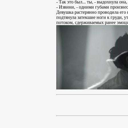
- Так это был... ты, - выдохнула он
- Извини, - одними губами произне
Девушка растерянно проводила его в
подтянула затекшие ноги к груди, 
потоком, сдерживаемых ранее эмоций