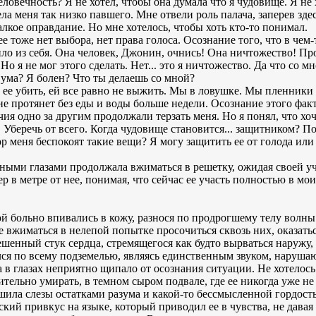
еловечность? Я не хотел, чтобы она думала что я чудовище. Я не 
а меня так низко павшего. Мне отвели роль палача, заперев здес
алкое оправдание. Но мне хотелось, чтобы хоть кто-то понимал.
ее тоже нет выбора, нет права голоса. Осознание того, что в че
ло из себя. Она человек, Джонин, очнись! Она ничтожество! Про
Но я не мог этого сделать. Нет... это я ничтожество. Да что со м
с ума? Я болен? Что ты делаешь со мной?
у ее убить, ей все равно не выжить. Мы в ловушке. Мы пленники
 не протянет без еды и воды больше недели. Осознание этого фак
я одно за другим продолжали терзать меня. Но я понял, что хочу
. Уберечь от всего. Когда чудовище становится... защитником? 
ор меня беспокоят такие вещи? Я могу защитить ее от голода или
тными глазами продолжала вжиматься в решетку, ожидая своей уч
 в метре от нее, понимая, что сейчас ее участь полностью в мои
й больно впивались в кожу, разнося по продрогшему телу волны 
нее вжиматься в нелепой попытке просочиться сквозь них, оказат
шенный стук сердца, стремящегося как будто вырваться наружу,
ился по всему подземелью, являясь единственным звуком, нару
 в глазах неприятно щипало от осознания ситуации. Не хотелось
ительно умирать, в темном сыром подвале, где ее никогда уже не
ила слезы остатками разума и какой-то бессмысленной гордость
кий привкус на языке, который приводил ее в чувства, не дава