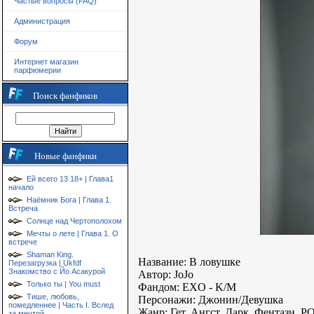
Частые вопросы (FAQ)
Администрация
Форум
Интернет магазин
парфюмерии
Поиск фанфиков
Новые фанфики
Ей всего 13 18+ | Глава1
начало
Наёмник Бога | Глава 1.
Встреча
Солнце над Чертополохом
Мечты о лете | Глава 1. О
встрече
Shaman King.
Название: В ловушке
Перезагрузка | Ukfdf
Знакомство с Йо Асакурой
Автор: JoJo
Только ты | You must
Фандом: EXO - K/M
Тише, любовь,
Персонажи: Джонин/Девушка
помедленнее | Часть I. Вслед
Жанр: Гет, Ангст, Дарк, Фентази, P
за мечтой