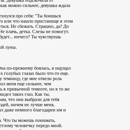
ты. Девушка подскочила от
как можно сильнее, девушка ждала
ехнулся про себя: "Ты боишься
то или что нашло пристанище в этом
ться. Не сбежать. Страшно, да? До
Не плачь, детка. Слезы не помогут.
будет... ничего? Ты чувствуешь
ой луны.
 Она по-прежнему боялась, я ощущал
х голубых глазах было что-то еще.
у темницу, где мне отвели роль
пил меня еще сильнее, чем
ь в привычной темноте, но в то же
идел таких глаз. Как ты,
ам, что они выбрали для тебя
дей, ничем не лучше меня,
был даже немного благодарен им и
а. Что ты можешь понимать,
етлому человечку передо мной.