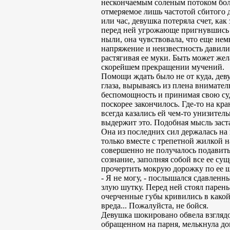
нескончаемым соленым потоком боли
отмеряемое лишь частотой сбитого 
или час, девушка потеряла счет, ка
перед ней угрожающе пригнувшись 
ныли, она чувствовала, что еще нем
напряжение и неизвестность давили
растягивая ее муки. Быть может жел
скорейшем прекращении мучений.
Помощи ждать было не от куда, деву
глаза, вырываясь из плена внимател
беспомощность и принимая свою суд
поскорее закончилось. Где-то на кра
всегда казались ей чем-то унизител
выдержит это. Подобная мысль заст
Она из последних сил держалась на 
только вместе с трепетной жилкой н
совершенно не получалось подавить
сознание, заполняя собой все ее су
прочертить мокрую дорожку по ее щ
- Я не могу, - послышался сдавленны
злую шутку. Перед ней стоял парен
очерченные губы кривились в какой-т
вреда... Пожалуйста, не бойся.
Девушка шокировано обвела взглядом
обращенном на парня, мелькнула до