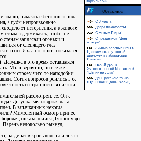
парфюмерии
Объявления
игом поднимаясь с бетонного пола,
ия, а губы непроизвольно
С 8 марта!
 сводило от нетерпения, а в животе
Добро пожаловать!
им губам, сдерживаясь, чтобы не
С Новым Годом!
о стенам заплясали огоньки и
С праздником "День
матери"
щиться от слепящего глаз
Зимние ролевые игры в
я в тени. Из-за поворота показался
Царском шкафу: новый
тся.
диаложек в Лаборатории
Иллюзий
. Девушка в это время оставшаяся
Новый урок в
ать. Мало вероятно, но все же.
Художественной Мастерской:
ровным строем чего-то наподобии
"Шепни на ушко"
ашки. Сотня вопросов роились в ее
День русского языка
(Пушкинский день России)
известность и странность всей этой
мательней рассмотреть ее. Он с
сюда? Девушка мелко дрожала, а
плеч. В запачканных некогда
делали? Мимолетный осмотр принес
, бородач, показавшийся Джонину до
. Парень недовольно рыкнул,
а, раздирая в кровь колени и локти.