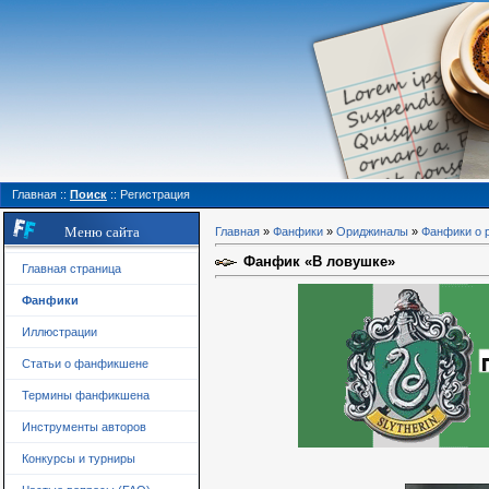
Главная
::
Поиск
::
Регистрация
Меню сайта
Главная
»
Фанфики
»
Ориджиналы
»
Фанфики о 
Фанфик «В ловушке»
Главная страница
Фанфики
Иллюстрации
Статьи о фанфикшене
Термины фанфикшена
Инструменты авторов
Конкурсы и турниры