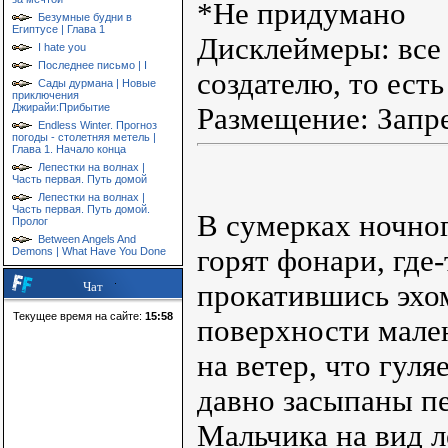
*Не придумано
Безумные будни в
Египтусе | Глава 1
Дисклеймеры: все
I hate you
Последнее письмо | I
создателю, то есть
Сады дурмана | Новые
приключения
Джирайи:Прибытие
Размещение: Запре
Endless Winter. Прогноз
погоды - столетняя метель |
Глава 1. Начало конца
Лепестки на волнах |
Часть первая. Путь домой
Лепестки на волнах |
Часть первая. Путь домой.
В сумерках ночног
Пролог
Between Angels And
горят фонари, где-
Demons | What Have You Done
прокатившись эхом
Чат
Текущее время на сайте:
15:58
поверхности мален
на ветер, что гуля
давно засыпаны п
Мальчика на вид л