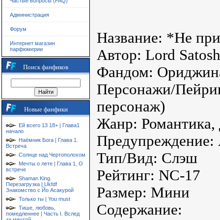
Частые вопросы (FAQ)
Администрация
Форум
Название: *Не пр
Интернет магазин
парфюмерии
Автор: Lord Satosh
Поиск фанфиков
Фандом: Ориджин
Персонажи/Пейрин
персонаж)
Новые фанфики
Жанр: Романтика, 
Ей всего 13 18+ | Глава1
начало
Предупреждение: 
Наёмник Бога | Глава 1.
Встреча
Тип/Вид: Слэш
Солнце над Чертополохом
Мечты о лете | Глава 1. О
встрече
Рейтинг: NC-17
Shaman King.
Перезагрузка | Ukfdf
Размер: Мини
Знакомство с Йо Асакурой
Только ты | You must
Содержание:
Тише, любовь,
помедленнее | Часть I. Вслед
за мечтой