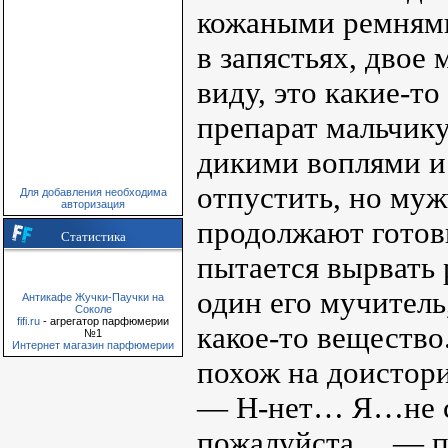
кожаными ремнями
в запястьях, двое
виду, это какие-т
препарат мальчику
дикими воплями и 
отпустить, но муж
Для добавления необходима
авторизация
продолжают готов
Статистика
пытается вырвать 
один его мучитель
Антикафе Жучки-Паучки на
Соколе
fifi.ru
- агрегатор парфюмерии
какое-то вещество
№1
Интернет магазин парфюмерии
похож на доистор
— Н-нет… Я…не с
пожалуйста… — пе