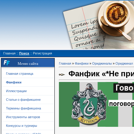
Главная
::
Поиск
::
Регистрация
Меню сайта
Главная
»
Фанфики
»
Ориджиналы
»
Ориджинал
Фанфик «*Не пр
Главная страница
Фанфики
Иллюстрации
Статьи о фанфикшене
Термины фанфикшена
Инструменты авторов
Конкурсы и турниры