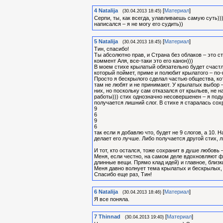
4
Natalija
[
Материал
]
(30.04.2013 18:45)
Серпи, ты, как всегда, улавливаешь самую суть)))
написался – я не могу его судить))
5
Natalija
[
Материал
]
(30.04.2013 18:45)
Тин, спасибо!
Ты абсолютно прав, и Страна без облаков – это с
коммент Аля, все-таки это его канон)))
В моем стихе крылатый обязательно будет счастли
который поймет, приме и полюбит крылатого – по-
Просто я бескрылого сделал частью общества, кот
там не любят и не принимают. У крылатых выбор – 
них, но поскольку сам отказался от крыльев, не н
работы))) стих однозначно несовершенен – я поду
получается лишний слог. В стихе я старалась сох
9
6
9
6
так если я добавлю что, будет не 9 слогов, а 10
делает его лучше. Либо получается другой стих, 
И тот, кто остался, тоже сохранит в душе любовь 
Меня, если честно, на самом деле вдохновляют ф
длинные вещи. Прямо клад идей) и главное, близк
Меня давно волнует тема крылатых и бескрылых, аж
Спасибо еще раз, Тин!
6
Natalija
[
Материал
]
(30.04.2013 18:46)
Я все поняла.
7
Thinnad
[
Материал
]
(30.04.2013 19:40)