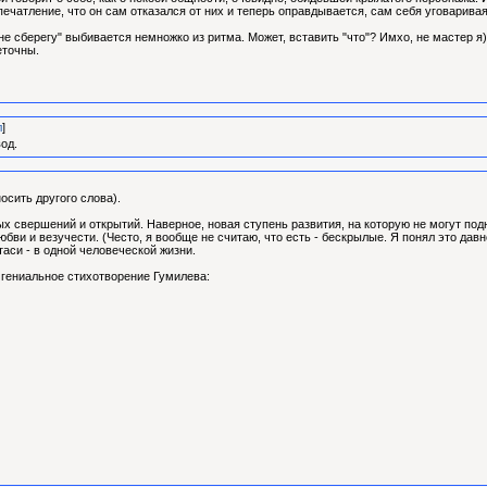
ечатление, что он сам отказался от них и теперь оправдывается, сам себя уговаривая,
е сберегу" выбивается немножко из ритма. Может, вставить "что"? Имхо, не мастер я))
еточны.
л
]
вод.
осить другого слова).
ых свершений и открытий. Наверное, новая ступень развития, на которую не могут под
юбви и везучести. (Често, я вообще не считаю, что есть - бескрылые. Я понял это дав
таси - в одной человеческой жизни.
 гениальное стихотворение Гумилева: