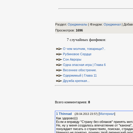
Раздел:
Ориджиналы
| Фэндом
:
Ориджинал
|
Добав
Просмотров
:
1696
7 случайных фанфиков:
О чем молчим, товарищи?..
Рубиновое Сердце
Сон Авроры
Одна опасная игра | Глава 6
Весеннее обострение.
Одержимый | Глава 11
Дружба крепкая...
Всего комментариев
:
8
1
Thinnad
[
Материал
]
(29.04.2013 23:57)
Как здорово)))
Если и вправду "Страну без облаков" принять мет
Не, ну у меня создалось впечатление от "канона",
понуждает писать о странствиях, поисках, страдан
Немного не понятно, почему твой лирический герой