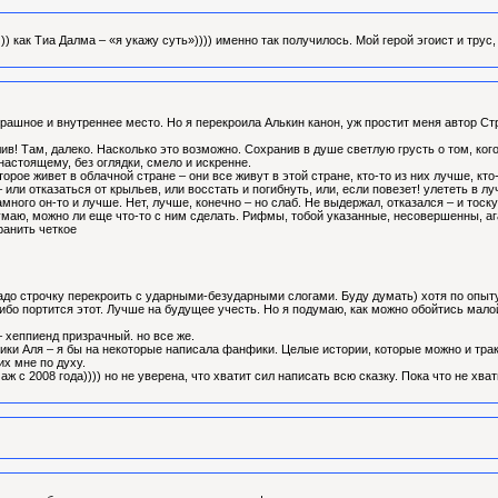
)) как Тиа Далма – «я укажу суть»)))) именно так получилось. Мой герой эгоист и тру
трашное и внутреннее место. Но я перекроила Алькин канон, уж простит меня автор С
в! Там, далеко. Насколько это возможно. Сохранив в душе светлую грусть о том, ког
настоящему, без оглядки, смело и искренне.
орое живет в облачной стране – они все живут в этой стране, кто-то из них лучше, к
или отказаться от крыльев, или восстать и погибнуть, или, если повезет! улететь в лу
амного он-то и лучше. Нет, лучше, конечно – но слаб. Не выдержал, отказался – и тос
маю, можно ли еще что-то с ним сделать. Рифмы, тобой указанные, несовершенны, ага
ранить четкое
. Надо строчку перекроить с ударными-безударными слогами. Буду думать) хотя по опыт
либо портится этот. Лучше на будущее учесть. Но я подумаю, как можно обойтись мало
– хеппиенд призрачный. но все же.
ики Аля – я бы на некоторые написала фанфики. Целые истории, которые можно и трак
их мне по духу.
 с 2008 года)))) но не уверена, что хватит сил написать всю сказку. Пока что не хват