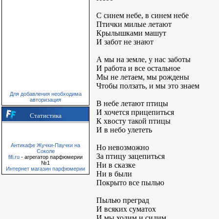
С синем небе, в синем небе
Птички милые летают
Крылышками машут
И забот не знают
А мы на земле, у нас заботы
И работа и все остальное
Мы не летаем, мы рождены
Чтобы ползать, и мы это знаем
Для добавления необходима
авторизация
В небе летают птицы
И хочется прицепиться
Статистика
К хвосту такой птицы
И в небо улететь
Антикафе Жучки-Паучки на
Но невозможно
Соколе
За птицу зацепиться
fifi.ru
- агрегатор парфюмерии
№1
Ни в сказке
Интернет магазин парфюмерии
Ни в были
Покрыто все пылью
Пылью преград
И всяких суматох
И мы ходим и сидим