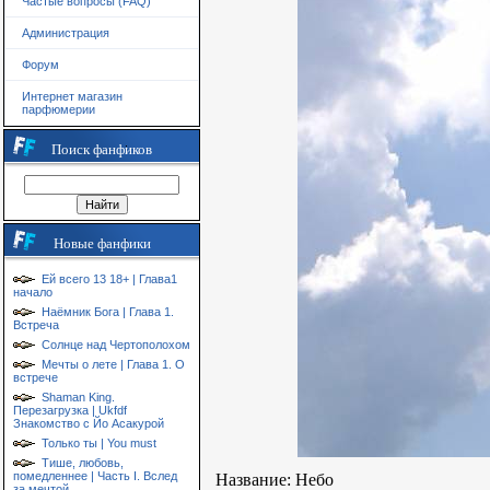
Частые вопросы (FAQ)
Администрация
Форум
Интернет магазин
парфюмерии
Поиск фанфиков
Новые фанфики
Ей всего 13 18+ | Глава1
начало
Наёмник Бога | Глава 1.
Встреча
Солнце над Чертополохом
Мечты о лете | Глава 1. О
встрече
Shaman King.
Перезагрузка | Ukfdf
Знакомство с Йо Асакурой
Только ты | You must
Тише, любовь,
помедленнее | Часть I. Вслед
Название: Небо
за мечтой