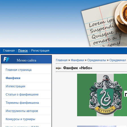
Главная
::
Поиск
::
Регистрация
Меню сайта
Главная
»
Фанфики
»
Ориджиналы
»
Ориджинал
Фанфик «Небо»
Главная страница
Фанфики
Иллюстрации
Статьи о фанфикшене
Термины фанфикшена
Инструменты авторов
Конкурсы и турниры