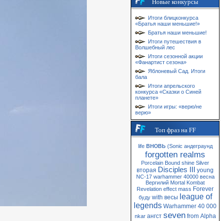
Новые конкурсы
Итоги блицконкурса
«Братья наши меньшие!»
Братья наши меньшие!
Итоги путешествия в
Волшебный лес
Итоги сезонной акции
«Фанартист сезона»
Яблоневый Сад. Итоги
бала
Итоги апрельского
конкурса «Сказки о Синей
планете»
Итоги игры: «верю/не
верю»
Топ фраз на FF
вновь
life
(Sonic
андеграунд
forgotten realms
Porcelain
Bound
shine
Silver
Disciples III
вторая
young
NC-17
warhammer 40000
весна
Вергилий
Mortal Kombat
Forever
Revelation
effect
mass
league of
with
весы
буду
legends
Warhammer 40 000
seven
ангст
from
Alpha
nkar