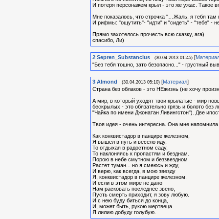
И потеря персонажем крыл - это же ужас. Такое вп
Мне показалось, что строчка "…Жаль, я тебя там н
И рифмы: "ощутить"- "идти" и "сидеть" - "тебе" - н
Прямо захотелось прочесть всю сказку, ага)
спасибо, Ли)
2
Sepren_Substancius
[
Материа
(30.04.2013 01:45)
"Без тебя тошно, зато безопасно..." - грустный вы
3
Almond
[
Материал
]
(30.04.2013 05:10)
Страна без облаков - это НЕжизнь (не хочу произн
А мир, в который уходят твои крылатые - мир нов
бескрылых - это обязательно грязь и болото без л
"Чайка по имени Джонатан Ливингстон"). Две ипос
Твоя идея - очень интересна. Она мне напомнила
Как конквистадор в панцире железном,
Я вышел в путь и весело иду,
То отдыхая в радостном саду,
То наклоняясь к пропастям и безднам.
Порою в небе смутном и беззвездном
Растет туман... но я смеюсь и жду,
И верю, как всегда, в мою звезду
Я, конквистадор в панцире железном.
И если в этом мире не дано
Нам расковать последнее звено,
Пусть смерть приходит, я зову любую.
И с нею буду биться до конца,
И, может быть, рукою мертвеца
Я лилию добуду голубую.