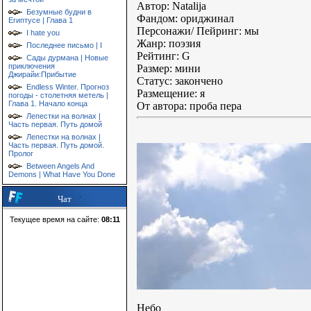
Автор: Natalija
Безумные будни в
Фандом: ориджинал
Египтусе | Глава 1
Персонажи/ Пейринг: мы
I hate you
Жанр: поэзия
Последнее письмо | I
Рейтинг: G
Сады дурмана | Новые
приключения
Размер: мини
Джирайи:Прибытие
Статус: закончено
Endless Winter. Прогноз
Размещение: я
погоды - столетняя метель |
Глава 1. Начало конца
От автора: проба пера
Лепестки на волнах |
Часть первая. Путь домой
Лепестки на волнах |
Часть первая. Путь домой.
Пролог
Between Angels And
Demons | What Have You Done
Чат
Текущее время на сайте:
08:11
Небо