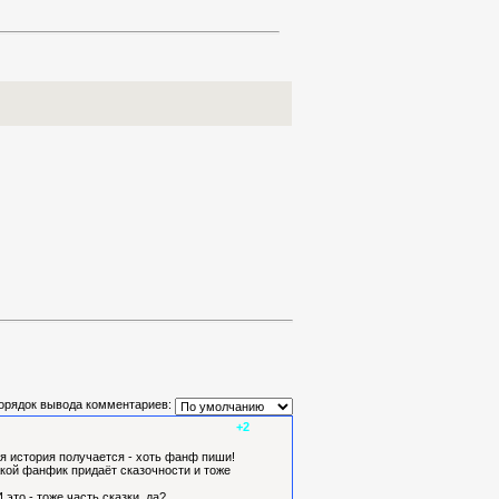
орядок вывода комментариев:
+2
ая история получается - хоть фанф пиши!
Такой фанфик придаёт сказочности и тоже
это - тоже часть сказки, да?