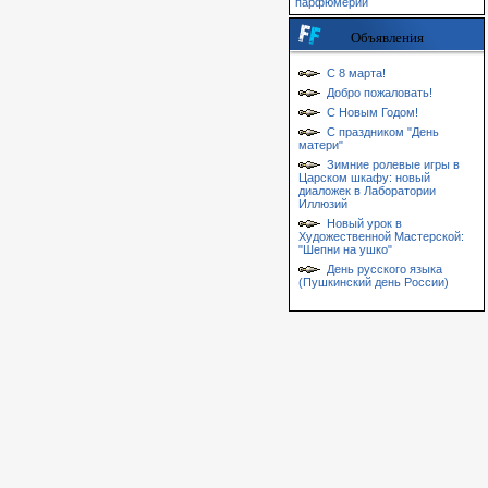
парфюмерии
Объявления
С 8 марта!
Добро пожаловать!
С Новым Годом!
С праздником "День
матери"
Зимние ролевые игры в
Царском шкафу: новый
диаложек в Лаборатории
Иллюзий
Новый урок в
Художественной Мастерской:
"Шепни на ушко"
День русского языка
(Пушкинский день России)