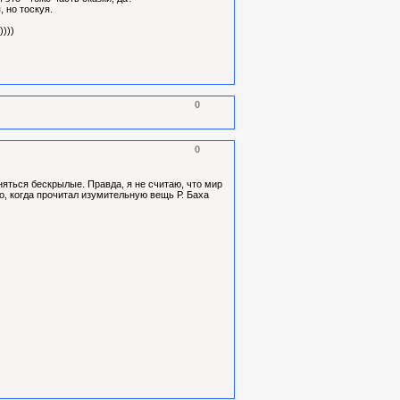
 но тоскуя.
)))
0
0
няться бескрылые. Правда, я не считаю, что мир
но, когда прочитал изумительную вещь Р. Баха