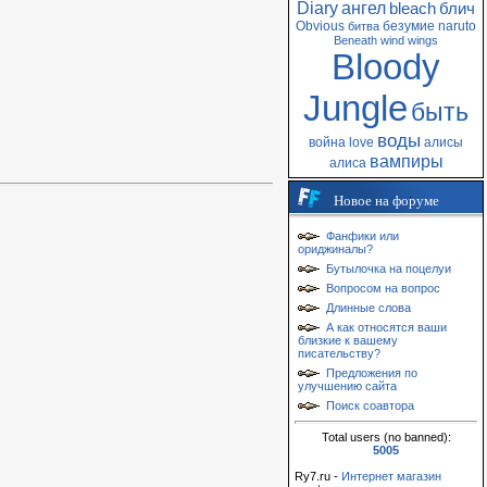
Diary
ангел
bleach
блич
Obvious
безумие
naruto
битва
Beneath
wind
wings
Bloody
Jungle
быть
воды
война
love
алисы
вампиры
алиса
Новое на форуме
Фанфики или
ориджиналы?
Бутылочка на поцелуи
Вопросом на вопрос
Длинные слова
А как относятся ваши
близкие к вашему
писательству?
Предложения по
улучшению сайта
Поиск соавтора
Total users (no banned):
5005
Ry7.ru -
Интернет магазин