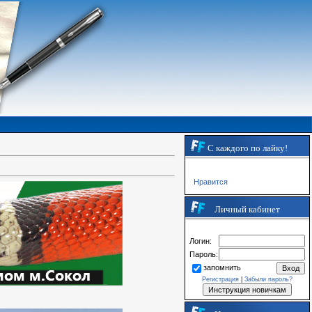
С каждого по лайку!
Нравится
Личный кабинет
Логин:
Пароль:
запомнить
Регистрация
|
Забыли пароль?