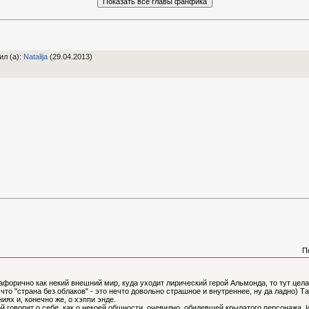
ил (а)
:
Natalija
(29.04.2013)
П
афорично как некий внешний мир, куда уходит лирический герой Альмонда, то тут цел
 что "страна без облаков" - это нечто довольно страшное и внутреннее, ну да ладно) 
иях и, конечно же, о хэппи энде.
 говорит о себе, как о некоей общности, очевидно, обидевшей крылатого персонажа. И 