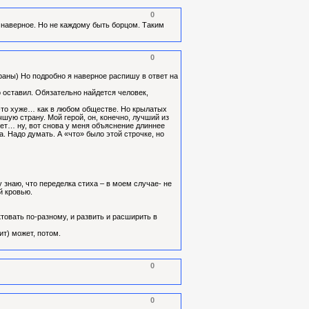
0
с, наверное. Но не каждому быть борцом. Таким
0
траны) Но подробно я наверное распишу в ответ на
о оставил. Обязательно найдется человек,
то-то хуже… как в любом обществе. Но крылатых
чшую страну. Мой герой, он, конечно, лучший из
кует… ну, вот снова у меня объяснение длиннее
. Надо думать. А «что» было этой строчке, но
у знаю, что переделка стиха – в моем случае- не
й кровью.
товать по-разному, и развить и расширить в
ит) может, потом.
0
0