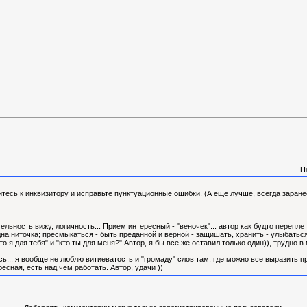
П
айтесь к инквизитору и исправьте пунктуационные ошибки. (А еще лучше, всегда заране
)
льность вижу, логичность... Прием интересный - "веночек"... автор как будто переплет
 одна ниточка; пресмыкаться - быть преданной и верной - защишать, хранить - улыбаться
"кто я для тебя" и "кто ты для меня?" Автор, я бы все же оставил только один)), трудн
... я вообще не люблю витиеватость и "громаду" слов там, где можно все выразить пр
есная, есть над чем работать. Автор, удачи ))