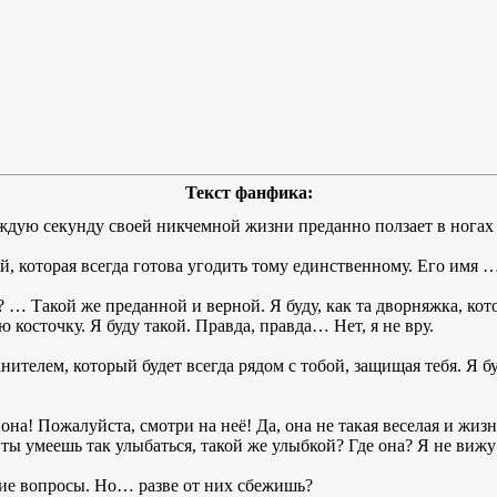
Текст фанфика:
аждую секунду своей никчемной жизни преданно ползает в ногах 
й, которая всегда готова угодить тому единственному. Его имя 
й? … Такой же преданной и верной. Я буду, как та дворняжка, кот
косточку. Я буду такой. Правда, правда… Нет, я не вру.
телем, который будет всегда рядом с тобой, защищая тебя. Я буд
на! Пожалуйста, смотри на неё! Да, она не такая веселая и жизн
 ты умеешь так улыбаться, такой же улыбкой? Где она? Я не вижу
кие вопросы. Но… разве от них сбежишь?