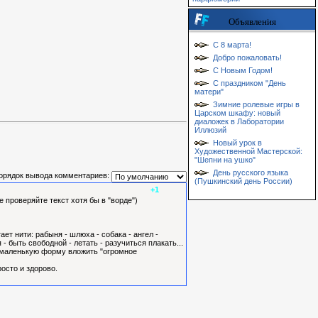
Объявления
С 8 марта!
Добро пожаловать!
С Новым Годом!
С праздником "День
матери"
Зимние ролевые игры в
Царском шкафу: новый
диаложек в Лаборатории
Иллюзий
Новый урок в
Художественной Мастерской:
"Шепни на ушко"
День русского языка
орядок вывода комментариев:
(Пушкинский день России)
+1
е проверяйте текст хотя бы в "ворде")
ает нити: рабыня - шлюха - собака - ангел -
 - быть свободной - летать - разучиться плакать...
о в маленькую форму вложить "огромное
осто и здорово.