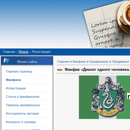
Главная
::
Поиск
::
Регистрация
Меню сайта
Главная
»
Фанфики
»
Ориджиналы
»
Ориджинал
Фанфик «Диалог одного человека.
Главная страница
Фанфики
Иллюстрации
Статьи о фанфикшене
Термины фанфикшена
Инструменты авторов
Конкурсы и турниры