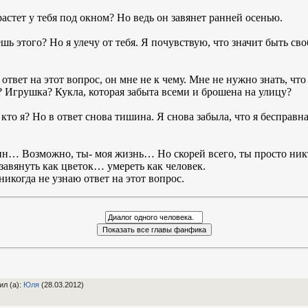
растет у тебя под окном? Но ведь он завянет ранней осенью.
шь этого? Но я улечу от тебя. Я почувствую, что значит быть с
 ответ на этот вопрос, он мне не к чему. Мне не нужно знать, что
и? Игрушка? Кукла, которая забыта всеми и брошена на улицу?
ь кто я? Но в ответ снова тишина. Я снова забыла, что я бесправ
ин… Возможно, ты- моя жизнь… Но скорей всего, ты просто ник
 завянуть как цветок… умереть как человек.
икогда не узнаю ответ на этот вопрос.
ил (а)
:
Юля
(28.03.2012)