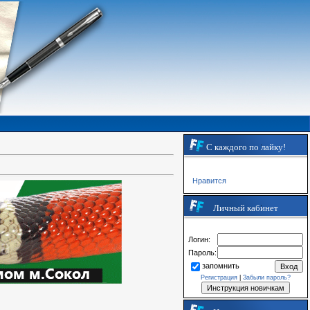
С каждого по лайку!
Нравится
Личный кабинет
Логин:
Пароль:
запомнить
Регистрация
|
Забыли пароль?