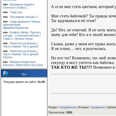
Безумные будни в
А если мне стать цветком, который 
Египтусе | Глава 1
I hate you
Мне стать бабочкой? Ты правда хоче
Последнее письмо | I
Ты задумывался об этом?
Сады дурмана | Новые
приключения
Джирайи:Прибытие
Да? Нет, не отвечай. Я не хочу знать
Endless Winter. Прогноз
значу для тебя? Кто я в твоей жизн
погоды - столетняя метель |
Глава 1. Начало конца
Скажи, разве у меня нет права знат
Лепестки на волнах |
Часть первая. Путь домой
Я не плачу… нет, я разучилась.
Лепестки на волнах |
Часть первая. Путь домой.
Но кто ты? Возможно, ты- мой хозя
Пролог
секунду я могу улететь как бабочка,
Between Angels And
Demons | What Have You Done
ТАК КТО ЖЕ ТЫ???
Возможно я н
Чат
Текущее время на сайте:
21:45
Раздел:
Ориджиналы
| Фэндом
:
Ориджинал
|
Добав
Просмотров
:
2956