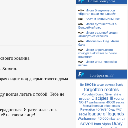
Новые конкурсы
Итоги блицконкурса
«Братья наши меньшие!»
Братья наши меньшие!
Итоги путешествия в
Волшебный лес
Итоги сезонной акции
«Фанартист сезона»
Яблоневый Сад. Итоги
бала
Итоги апрельского
конкурса «Сказки о Синей
планете»
своего хозяина.
Итоги игры: «верю/не
верю»
… Хозяин.
Топ фраз на FF
орая сидит под дверью твоего дома.
вновь
life
андеграунд
(Sonic
forgotten realms
у всегда летать с тобой. Тебе не
Porcelain
Bound
Silver
shine
Disciples III
вторая
young
NC-17
warhammer 40000
весна
Mortal Kombat
effect
mass
ерадостная. Я разучилась так
Forever
with
Revelation
буду
league of legends
 её на твоем лице!
весы
Warhammer 40 000
ангст
nkar
seven
Diary
from
Alpha