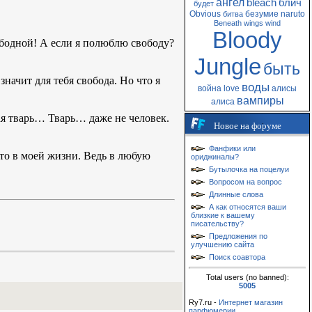
ангел
bleach
блич
будет
Obvious
безумие
naruto
битва
Beneath
wings
wind
Bloody
вободной! А если я полюблю свободу?
Jungle
быть
 значит для тебя свобода. Но что я
воды
война
love
алисы
вампиры
алиса
ная тварь… Тварь… даже не человек.
Новое на форуме
Фанфики или
то в моей жизни. Ведь в любую
ориджиналы?
Бутылочка на поцелуи
Вопросом на вопрос
Длинные слова
А как относятся ваши
близкие к вашему
писательству?
Предложения по
улучшению сайта
Поиск соавтора
Total users (no banned):
5005
Ry7.ru -
Интернет магазин
парфюмерии