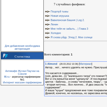
7 случайных фанфиков:
Поцелуй тьмы
Новая игрушка
Вавилонская Башня | Log 2.
Ленин
Мне тебя не забыть... | Глава 3
Холодно
Я снова уйду. Этюд 2. Мое солнце
Для добавления необходима
авторизация
Всего комментариев
:
1
Статистика
1
Almond
[
Материал
]
(28.03.2012 10:36)
Автор... нет... ничего удалять не нужно. Прислуш
Антикафе Жучки-Паучки на
Что касается содержания...
Соколе
(хея, дежа вю...))) "маленького тигра" кто помнит?
fifi.ru
- агрегатор парфюмерии
Вот и эта виньетка меня "цапанула". И последовате
№1
цветок - бабочка... и снова "нечеловек, тварь", -
Интернет магазин парфюмерии
- вторая ниточка... Все логично... И два смысла: 
содержание".
И ваши "куцые" предложения мне тоже понравились
Драмой, конечно, не назовешь, но зарисовка интер