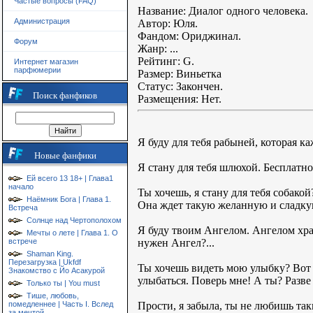
Частые вопросы (FAQ)
Название: Диалог одного человека.
Администрация
Автор: Юля.
Фандом: Ориджинал.
Форум
Жанр: ...
Рейтинг: G.
Интернет магазин
парфюмерии
Размер: Виньетка
Статус: Закончен.
Поиск фанфиков
Размещения: Нет.
Я буду для тебя рабыней, которая к
Новые фанфики
Я стану для тебя шлюхой. Бесплатно
Ей всего 13 18+ | Глава1
начало
Ты хочешь, я стану для тебя собако
Наёмник Бога | Глава 1.
Она ждет такую желанную и сладкую 
Встреча
Солнце над Чертополохом
Я буду твоим Ангелом. Ангелом храни
Мечты о лете | Глава 1. О
нужен Ангел?...
встрече
Shaman King.
Перезагрузка | Ukfdf
Ты хочешь видеть мою улыбку? Вот о
Знакомство с Йо Асакурой
улыбаться. Поверь мне! А ты? Разве
Только ты | You must
Тише, любовь,
Прости, я забыла, ты не любишь та
помедленнее | Часть I. Вслед
за мечтой