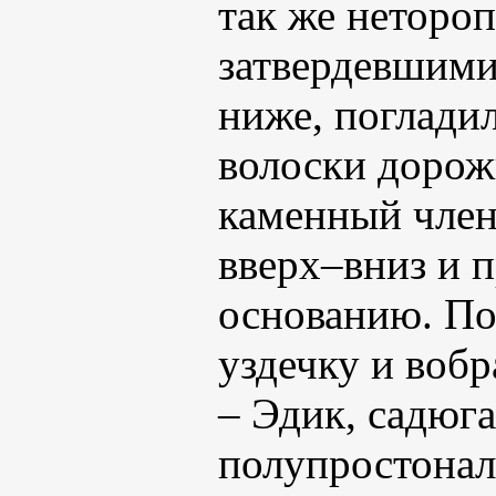
так же нетороп
затвердевшими
ниже, поглади
волоски дорожк
каменный член
вверх–вниз и 
основанию. По
уздечку и вобр
– Эдик, садюг
полупростонал