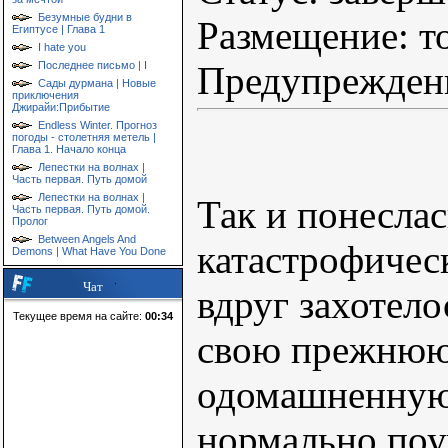
Безумные будни в
Размещение: то
Египтусе | Глава 1
I hate you
Предупрежден
Последнее письмо | I
Сады дурмана | Новые
приключения
Джирайи:Прибытие
Endless Winter. Прогноз
погоды - столетняя метель |
Глава 1. Начало конца
Лепестки на волнах |
Часть первая. Путь домой
Лепестки на волнах |
Так и понесла
Часть первая. Путь домой.
Пролог
Between Angels And
катастрофическ
Demons | What Have You Done
Чат
вдруг захотело
Текущее время на сайте:
00:34
свою прежнюю
одомашненную 
нормально поу