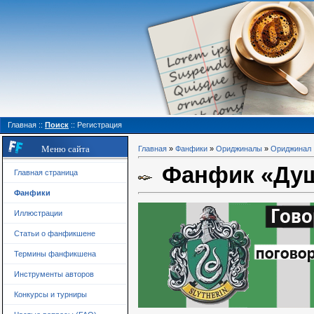
Главная
::
Поиск
::
Регистрация
Меню сайта
Главная
»
Фанфики
»
Ориджиналы
»
Ориджинал
Фанфик «Душо
Главная страница
Фанфики
Иллюстрации
Статьи о фанфикшене
Термины фанфикшена
Инструменты авторов
Конкурсы и турниры