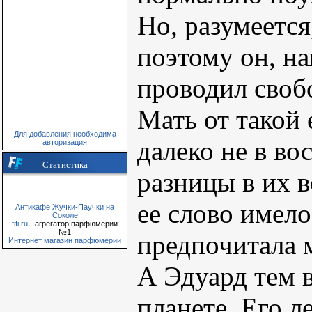
Но, разумеетс
поэтому он, на
проводил своб
Мать от такой
Для добавления необходима
далеко не в вос
авторизация
Статистика
разницы в их в
ее слово имело
Антикафе Жучки-Паучки на
Соколе
fifi.ru
- агрегатор парфюмерии
№1
предпочитала 
Интернет магазин парфюмерии
А Эдуард тем в
планете. Его л