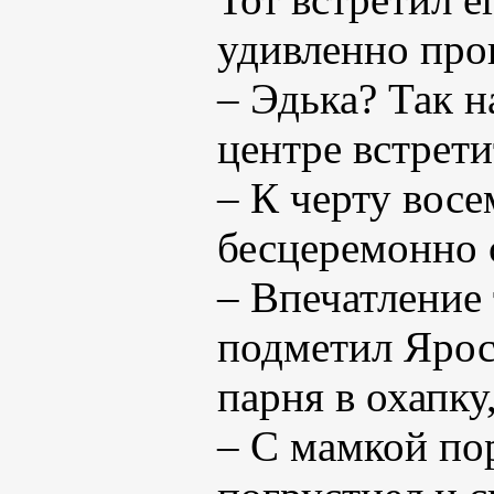
удивленно про
– Эдька? Так н
центре встрети
– К черту восе
бесцеремонно с
– Впечатление 
подметил Яросл
парня в охапку
– С мамкой пор