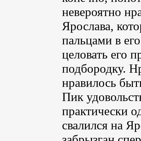
невероятно нр
Ярослава, кото
пальцами в ег
целовать его п
подбородку. Нр
нравилось быть
Пик удовольст
практически о
свалился на Яр
забрызган спе