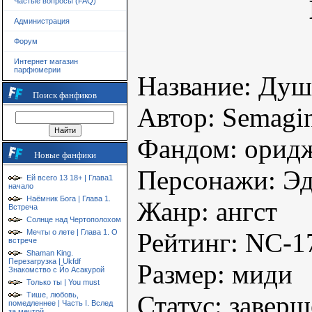
Частые вопросы (FAQ)
Администрация
Форум
Интернет магазин
парфюмерии
Название: Душ
Поиск фанфиков
Автор: Semagi
Фандом: орид
Новые фанфики
Персонажи: Эд
Ей всего 13 18+ | Глава1
начало
Наёмник Бога | Глава 1.
Жанр: ангст
Встреча
Солнце над Чертополохом
Рейтинг: NC-1
Мечты о лете | Глава 1. О
встрече
Shaman King.
Перезагрузка | Ukfdf
Размер: миди
Знакомство с Йо Асакурой
Только ты | You must
Статус: завер
Тише, любовь,
помедленнее | Часть I. Вслед
за мечтой