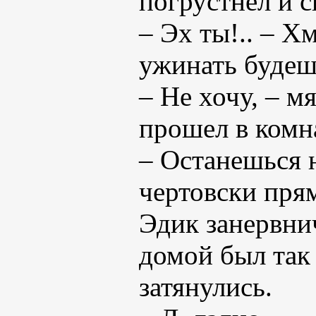
погрустнел и с
– Эх ты!.. – Х
ужинать будеш
– Не хочу, – 
прошел в комна
– Останешься 
чертовски пря
Эдик занервни
домой был так 
затянулись.