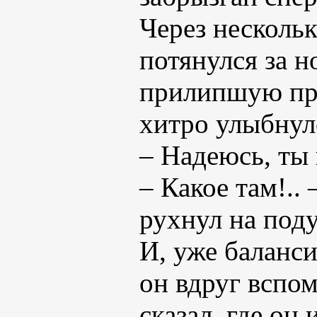
Через нескольк
потянулся за н
прилипшую пря
хитро улыбнул
– Надеюсь, ты 
– Какое там!..
рухнул на под
И, уже баланси
он вдруг вспом
сказал, где он