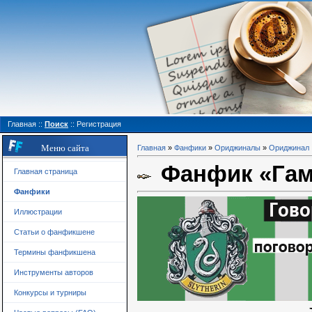
Главная
::
Поиск
::
Регистрация
Меню сайта
Главная
»
Фанфики
»
Ориджиналы
»
Ориджинал
Фанфик «Гам
Главная страница
Фанфики
Иллюстрации
Статьи о фанфикшене
Термины фанфикшена
Инструменты авторов
Конкурсы и турниры