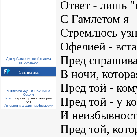
Ответ - лишь "
С Гамлетом я
Стремлюсь узна
Офелией - вста
Пред спрашива
Для добавления необходима
авторизация
В ночи, котора
Статистика
Пред той - ком
Антикафе Жучки-Паучки на
Соколе
Пред той - у ко
fifi.ru
- агрегатор парфюмерии
№1
Интернет магазин парфюмерии
И неизбывност
Пред той, кот