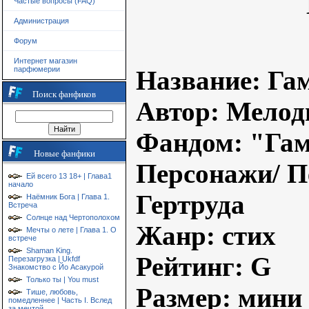
Частые вопросы (FAQ)
Администрация
Форум
Интернет магазин
парфюмерии
Название
: Га
Поиск фанфиков
Автор
: Мелод
Фандом
: "Га
Новые фанфики
Персонажи/ П
Ей всего 13 18+ | Глава1
начало
Гертруда
Наёмник Бога | Глава 1.
Встреча
Солнце над Чертополохом
Жанр
: стих
Мечты о лете | Глава 1. О
встрече
Shaman King.
Рейтинг
: G
Перезагрузка | Ukfdf
Знакомство с Йо Асакурой
Только ты | You must
Размер
: мини
Тише, любовь,
помедленнее | Часть I. Вслед
за мечтой