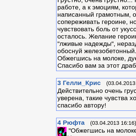
работе, а к эмоциям, ко
написанный грамотным, о
сопереживать героине, но
чувствовать боль от укус
осталось. Желание героин
"лживые надежды", неразде
обоснуй железобетонный. 
Обжегшись на молоке, дуе
Спасибо вам за этот драб
3
Гелли_Крис
(03.04.2013
Действительно очень гру
уверена, такие чувства х
спасибо автору!
4
Рюфта
(03.04.2013 16:16
"Обжегшись на молоке