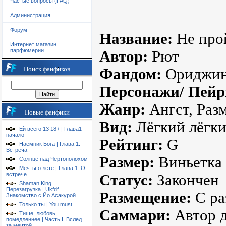
Частые вопросы (FAQ)
Администрация
Форум
Название:
Не прой
Интернет магазин
парфюмерии
Автор:
Рют
Поиск фанфиков
Фандом:
Ориджин
Персонажи/ Пейр
Жанр:
Ангст, Раз
Новые фанфики
Вид:
Лёгкий лёгк
Ей всего 13 18+ | Глава1
начало
Рейтинг:
G
Наёмник Бога | Глава 1.
Встреча
Размер:
Виньетка
Солнце над Чертополохом
Мечты о лете | Глава 1. О
встрече
Статус:
Закончен
Shaman King.
Перезагрузка | Ukfdf
Размещение:
С ра
Знакомство с Йо Асакурой
Только ты | You must
Саммари:
Автор д
Тише, любовь,
помедленнее | Часть I. Вслед
за мечтой