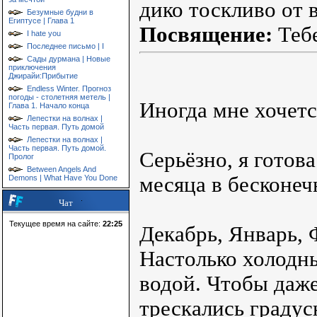
дико тоскливо от 
Безумные будни в
Египтусе | Глава 1
Посвящение:
Тебе
I hate you
Последнее письмо | I
Сады дурмана | Новые
приключения
Джирайи:Прибытие
Endless Winter. Прогноз
погоды - столетняя метель |
Иногда мне хочетс
Глава 1. Начало конца
Лепестки на волнах |
Часть первая. Путь домой
Лепестки на волнах |
Часть первая. Путь домой.
Серьёзно, я готов
Пролог
Between Angels And
месяца в бесконеч
Demons | What Have You Done
Чат
Текущее время на сайте:
22:25
Декабрь, Январь, 
Настолько холодны
водой. Чтобы даже
трескались градус