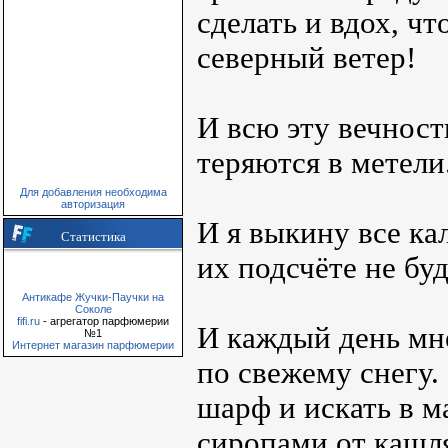
сделать и вдох, ч
северный ветер!
И всю эту вечност
теряются в метели
Для добавления необходима
авторизация
И я выкину все ка
Статистика
их подсчёте не бу
Антикафе Жучки-Паучки на
Соколе
fifi.ru
- агрегатор парфюмерии
И каждый день мн
№1
Интернет магазин парфюмерии
по свежему снегу.
шарф и искать в м
сиропами от кашл