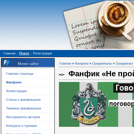
Главная
::
Поиск
::
Регистрация
Меню сайта
Главная
»
Фанфики
»
Ориджиналы
»
Ориджинал
Фанфик «Не прой
Главная страница
Фанфики
Иллюстрации
Статьи о фанфикшене
Термины фанфикшена
Инструменты авторов
Конкурсы и турниры