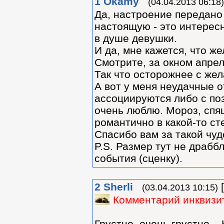
1
Okamy
(04.04.2013 06:18)
Да, настроение передано
настоящую - это интересн
в душе девушки.
И да, мне кажется, что ж
Смотрите, за окном апре
Так что осторожнее с жел
А вот у меня неудачные 
ассоциируются либо с поз
очень люблю. Мороз, спящ
романтично в какой-то сте
Спасибо вам за такой чу
P.S. Размер тут не драббл
события (сценку).
2
Sherli
[
(03.04.2013 10:15)
Комментарий инквизи
Грустно, очень грустно...