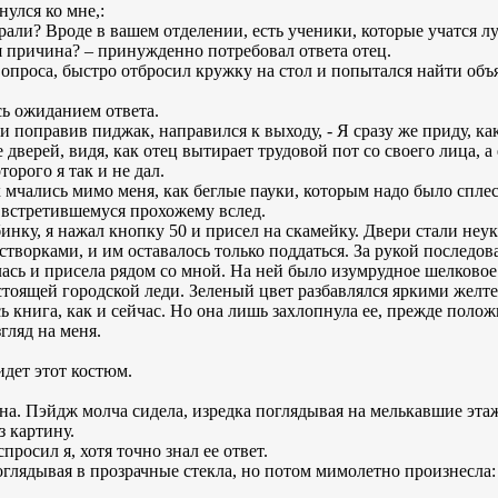
нулся ко мне,:
рали? Вроде в вашем отделении, есть ученики, которые учатся л
я причина? – принужденно потребовал ответа отец.
вопроса, быстро отбросил кружку на стол и попытался найти объ
сь ожиданием ответа.
в и поправив пиджак, направился к выходу, - Я сразу же приду, ка
е дверей, видя, как отец вытирает трудовой пот со своего лица, 
торого я так и не дал.
мчались мимо меня, как беглые пауки, которым надо было сплес
 встретившемуся прохожему вслед.
ку, я нажал кнопку 50 и присел на скамейку. Двери стали неук
створками, и им оставалось только поддаться. За рукой последов
ась и присела рядом со мной. На ней было изумрудное шелковое 
астоящей городской леди. Зеленый цвет разбавлялся яркими жел
ь книга, как и сейчас. Но она лишь захлопнула ее, прежде положи
гляд на меня.
 идет этот костюм.
на. Пэйдж молча сидела, изредка поглядывая на мелькавшие эта
з картину.
просил я, хотя точно знал ее ответ.
поглядывая в прозрачные стекла, но потом мимолетно произнесла: