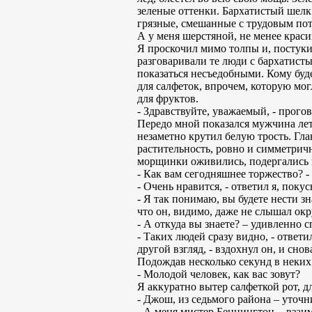
зеленые оттенки. Бархатистый шелк 
грязные, смешанные с трудовым по
А у меня шерстяной, не менее крас
Я проскочил мимо толпы и, постук
разговаривали те люди с бархатист
показаться несъедобными. Кому буд
для салфеток, впрочем, которую мог
для фруктов.
- Здравствуйте, уважаемый, - прогов
Передо мной показался мужчина лет
незаметно крутил белую трость. Гла
растительность, ровно и симметрич
морщинки оживились, подергались ка
- Как вам сегодняшнее торжество? 
- Очень нравится, - ответил я, поку
- Я так понимаю, вы будете нести зн
что он, видимо, даже не слышал ок
- А откуда вы знаете? – удивленно 
- Таких людей сразу видно, - отве
другой взгляд, - вздохнул он, и сно
Подождав несколько секунд в неких 
- Молодой человек, как вас зовут?
Я аккуратно вытер салфеткой рот, д
- Джош, из седьмого района – уточн
- А меня мистер Беннингтон, - вза