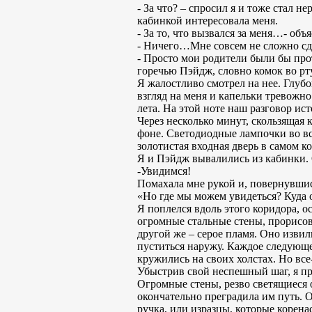
- За что? – спросил я и тоже стал 
кабинкой интересовала меня.
- За то, что вызвался за меня…- объя
- Ничего…Мне совсем не сложно сдел
- Просто мои родители были бы прот
горечью Пэйдж, словно комок во рту
Я жалостливо смотрел на нее. Глубо
взгляд на меня и капельки тревожн
лета. На этой ноте наш разговор ис
Через несколько минут, скользящая
фоне. Светодиодные лампочки во вс
золотистая входная дверь в самом ко
Я и Пэйдж вывалились из кабинки. 
-Увидимся!
Помахала мне рукой и, повернувшис
«Но где мы можем увидеться? Куда о
Я поплелся вдоль этого коридора, 
огромные стальные стены, прорисов
другой же – серое пламя. Оно извил
пуститься наружу. Каждое следующе
кружились на своих холстах. Но все
Убыстрив свой неспешный шаг, я пр
Огромные стены, резво светящиеся 
окончательно преградила им путь. 
ручка, или изразцы, которые корена