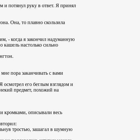
м и потянул руку в ответ. Я принял
тона. Она, то плавно скользила
гим, - когда я закончил надуманную
го кашель настолько сильно
нгтон.
о мне пора заканчивать с вами
Я осмотрел его беглым взглядом и
 некий предмет, похожий на
ми кромками, описывали весь
овторил:
ельнув тростью, зашагал в шумную