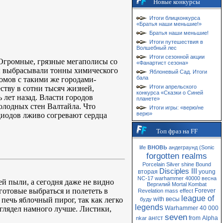
Новые конкурсы
Итоги блицконкурса
«Братья наши меньшие!»
Братья наши меньшие!
Итоги путешествия в
Волшебный лес
Итоги сезонной акции
 Огромные, грязные мегаполисы со
«Фанартист сезона»
 выбрасывали тонны химического
Яблоневый Сад. Итоги
бала
омов с такими же городами-
Итоги апрельского
ству в сотни тысяч жизней,
конкурса «Сказки о Синей
лет назад. Власти городов
планете»
олодных стен Валтайла. Что
Итоги игры: «верю/не
верю»
диодов лживо согревают сердца
Топ фраз на FF
вновь
life
андеграунд
(Sonic
forgotten realms
Porcelain
Silver
shine
Bound
Disciples III
вторая
young
NC-17
warhammer 40000
весна
ей пыли, а сегодня даже не видно
Вергилий
Mortal Kombat
отовые выбраться и полететь в
Forever
Revelation
mass
effect
league of
печь яблочный пирог, так как легко
with
весы
буду
legends
глядел намного лучше. Листики,
Warhammer 40 000
seven
ангст
from
Alpha
nkar