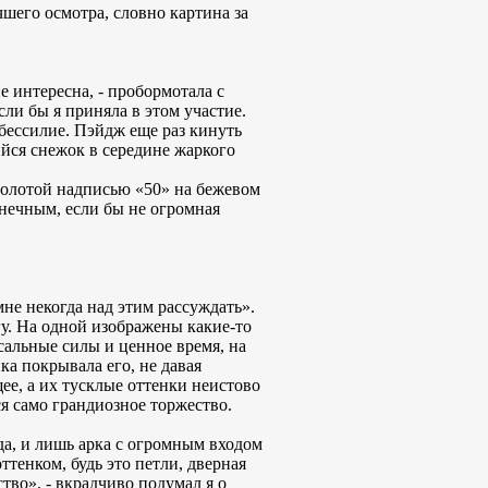
чшего осмотра, словно картина за
е интересна, - пробормотала с
сли бы я приняла в этом участие.
 бессилие. Пэйдж еще раз кинуть
ийся снежок в середине жаркого
 золотой надписью «50» на бежевом
нечным, если бы не огромная
мне некогда над этим рассуждать».
у. На одной изображены какие-то
сальные силы и ценное время, на
ка покрывала его, не давая
е, а их тусклые оттенки неистово
ся само грандиозное торжество.
да, и лишь арка с огромным входом
тенком, будь это петли, дверная
тво», - вкрадчиво подумал я о