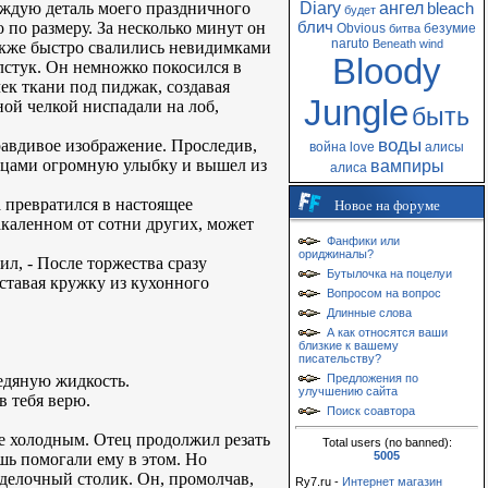
каждую деталь моего праздничного
Diary
ангел
bleach
будет
 по размеру. За несколько минут он
блич
Obvious
безумие
битва
naruto
Beneath
wind
также быстро свалились невидимками
Bloody
лстук. Он немножко покосился в
чек ткани под пиджак, создавая
Jungle
ой челкой ниспадали на лоб,
быть
воды
правдивое изображение. Проследив,
война
love
алисы
альцами огромную улыбку и вышел из
вампиры
алиса
 превратился в настоящее
Новое на форуме
каленном от сотни других, может
Фанфики или
ориджиналы?
ил, - После торжества сразу
Бутылочка на поцелуи
оставая кружку из кухонного
Вопросом на вопрос
Длинные слова
А как относятся ваши
близкие к вашему
писательству?
ледяную жидкость.
Предложения по
улучшению сайта
в тебя верю.
Поиск соавтора
ее холодным. Отец продолжил резать
Total users (no banned):
5005
ишь помогали ему в этом. Но
зделочный столик. Он, промолчав,
Ry7.ru -
Интернет магазин