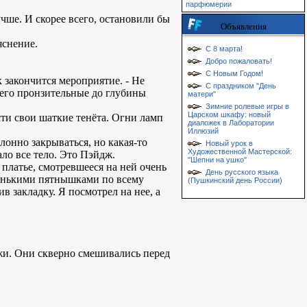
парфюмерии
учше. И скорее всего, остановили бы
Объявления
яснение.
С 8 марта!
Добро пожаловать!
С Новым Годом!
к закончится мероприятие. - Не
С праздником "День
а его пронзительные до глубины
матери"
Зимние ролевые игры в
Царском шкафу: новый
ти свои шаткие тенёта. Огни ламп
диаложек в Лаборатории
Иллюзий
лонно закрываться, но какая-то
Новый урок в
Художественной Мастерской:
ало все тело. Это Пэйдж.
"Шепни на ушко"
платье, смотревшееся на ней очень
День русского языка
тенькими пятнышками по всему
(Пушкинский день России)
в закладку. Я посмотрел на нее, а
жи. Они скверно смешивались перед