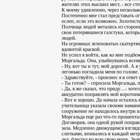
жителях этих высших мест, - все ст
К моему удивлению, через несколько
Постепенно мне стал представать ог
ослеп, если это возможно. Золотис
Полчища людей метались из стороны
свои потерявшиеся галстуки, которые
людей.
На огромных зеленоватых скатертях
ядовитой краской.
Не успел я войти, как ко мне подб
Моргальда. Она, улыбнувшись всем
- Ну, вот ты и тут, мой дорогой. А 
легонько погладила меня по голове.
- Здравствуйте, - произнес я в ответ 
- Ты готов? – спросила Моргальда, 
- Да, я же сказал, что приду…- хоте
аккуратно поправлять мой воротник
- Вот и хорошо. До начала осталось 
учительница указала своими наман
сооружение не находилось внутри 
Моргальда еще раз что-то прошепта
Договорив, она одной рукой поправи
зала. Медленно движущимся взглядо
слитками, впивались в каждый метр
лед, блестел во всю свою мощь. Зел