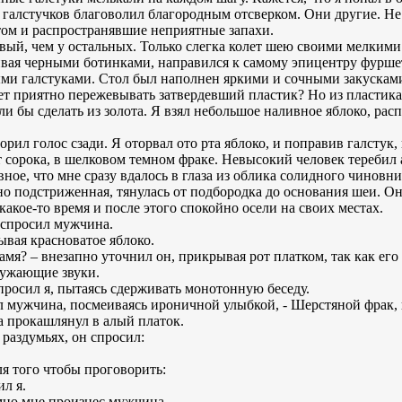
галстучков благоволил благородным отсверком. Они другие. Не т
том и распространявшие неприятные запахи.
ивый, чем у остальных. Только слегка колет шею своими мелким
ивая черными ботинками, направился к самому эпицентру фурше
ыми галстуками. Стол был наполнен яркими и сочными закусками
ет приятно пережевывать затвердевший пластик? Но из пластика 
ли бы сделать из золота. Я взял небольшое наливное яблоко, рас
орил голос сзади. Я оторвал ото рта яблоко, и поправив галстук,
 сорока, в шелковом темном фраке. Невысокий человек теребил 
вное, что мне сразу вдалось в глаза из облика солидного чиновн
но подстриженная, тянулась от подбородка до основания шеи. Он
кое-то время и после этого спокойно осели на своих местах.
- спросил мужчина.
сывая красноватое яблоко.
амя? – внезапно уточнил он, прикрывая рот платком, так как его
ружающие звуки.
спросил я, пытаясь сдерживать монотонную беседу.
тил мужчина, посмеиваясь ироничной улыбкой, - Шерстяной фрак,
ва прокашлянул в алый платок.
раздумьях, он спросил:
ля того чтобы проговорить:
ил я.
имно мне произнес мужчина.