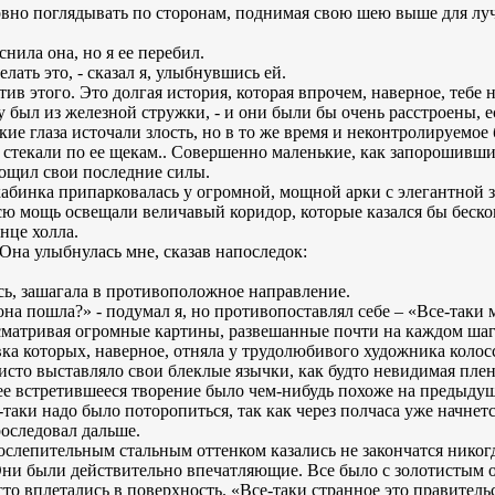
нервно поглядывать по сторонам, поднимая свою шею выше для лу
снила она, но я ее перебил.
ать это, - сказал я, улыбнувшись ей.
ив этого. Это долгая история, которая впрочем, наверное, тебе н
 был из железной стружки, - и они были бы очень расстроены, е
кие глаза источали злость, но в то же время и неконтролируемое
о стекали по ее щекам.. Совершенно маленькие, как запорошивш
тощил свои последние силы.
 кабинка припарковалась у огромной, мощной арки с элегантной
ю мощь освещали величавый коридор, которые казался бы беско
нце холла.
Она улыбнулась мне, сказав напоследок:
ь, зашагала в противоположное направление.
на пошла?» - подумал я, но противопоставлял себе – «Все-таки 
осматривая огромные картины, развешанные почти на каждом шаг
ка которых, наверное, отняла у трудолюбивого художника колос
исто выставляло свои блеклые язычки, как будто невидимая плен
е встретившееся творение было чем-нибудь похоже на предыдуще
-таки надо было поторопиться, так как через полчаса уже начнет
оследовал дальше.
ослепительным стальным оттенком казались не закончатся никог
Они были действительно впечатляющие. Все было с золотистым от
сто вплетались в поверхность. «Все-таки странное это правительс