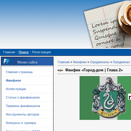
Главная
::
Поиск
::
Регистрация
Меню сайта
Главная
»
Фанфики
»
Ориджиналы
»
Ориджинал
Фанфик «Город-дом | Глава 2»
Главная страница
Фанфики
Иллюстрации
Статьи о фанфикшене
Термины фанфикшена
Инструменты авторов
Конкурсы и турниры