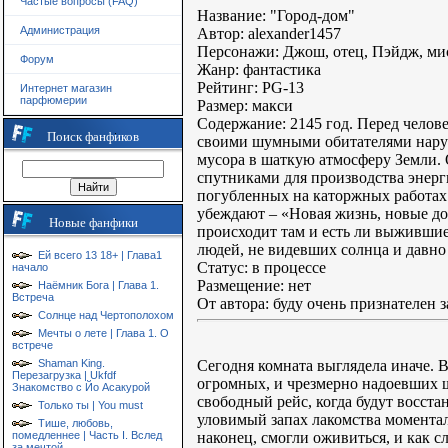
Частые вопросы (FAQ)
Название: "Город-дом"
Администрация
Автор: alexander1457
Персонажи: Джош, отец, Пэйдж, мис
Форум
Жанр: фантастика
Рейтинг: PG-13
Интернет магазин
парфюмерии
Размер: макси
Содержание: 2145 год. Перед челов
Поиск фанфиков
своими шумными обитателями нару
мусора в шаткую атмосферу Земли. 
спутниками для производства энерг
погубленных на каторжных работах.
убеждают – «Новая жизнь, новые до
Новые фанфики
происходит там и есть ли выжившие
людей, не видевших солнца и давно 
Ей всего 13 18+ | Глава1
Статус: в процессе
начало
Размещение: нет
Наёмник Бога | Глава 1.
Встреча
От автора: буду очень признателен 
Солнце над Чертополохом
Мечты о лете | Глава 1. О
встрече
Сегодня комната выглядела иначе. В
Shaman King.
Перезагрузка | Ukfdf
огромных, и чрезмерно надоевших ш
Знакомство с Йо Асакурой
свободный рейс, когда будут восста
Только ты | You must
уловимый запах лакомства моментал
Тише, любовь,
наконец, смогли оживиться, и как с
помедленнее | Часть I. Вслед
за мечтой