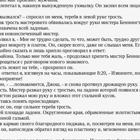
олепетал я, накинув вынужденную ухмылку. Он засиял всем лицо
ызвался? – спросил он меня, теребя в левой руке трость.
 как трость мастеровито обвивалась вокруг руки мистера Беннинг
охвачена всей ладонью.
ня новоиспеченный мистер.
лвил я, - Мне не трудно сделать, то что, может быть, трудно дру
рал мокроту в платок. Он, скорее всего, даже не слышал меня. Е
окойно сказать и лишь хрипло проговорил в ответ:
айона. Только мне тебя жаль, - продолжал хрипеть мистер Бенни
прощаться с разговором нового знакомого.
ть лежит на тебе, - прохрипел он.
 ответил я, взглянув на часы, показывающие 8:20, - Извините, н
роприятие!
он, - …познакомится, Джош, - и снова протянул дрожащую руку. 
ть. Мистер разжал руку с тростью, на ладони которой появился
гтон разжал мою руку и вложил этот стальной кусок.
ытаясь понять происходящее.
ес он, еще сильнее теребя трость.
сей площади ладони. Округленные края, обрамленные золотисты
анной галькой.
в карман своего благородного пиджака, и, посмотрев на меня, п
и он, напоследок обратил взгляд на пластинку и, мгновенно шев