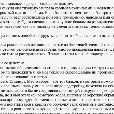
ены стальные, а дверь – сплошное золото».
 секунд она тихонько заиграла своими механизмами и медленно 
ромный платиновый зал. Если бы я тот момент не так быстро зажм
тые лучи распространялись по всему помещению, наполняя ими с
 в сторону. Одни спешно несли хрупкие бокалы на разукрашенн
, наверное, как и я, никогда не умели завязывать, только созда
 разлеглись однобокие фрукты, словно это были какие-то имита
ежала рыжеволосая женщина в платье из блестящей змеиной кожи
и своими белоснежными зубами, быстро прошлепала навстречу, 
я уже хотела расстраиваться. Я знала, что ты меня не подведешь.
на ее действие.
постоянно оборачиваясь по сторонам и лишь изредка смотря на м
л было продолжить я, но мое горло не смогло дальше ни произнест
 и несостоявшийся галстук.
всего 15 минут. Место сбора – вот тот балкон, на который можно
икюренными пальцами на огромную надстройку, похожую на обы
и незамысловато бы не соединялось лестницей с окружающим пр
ла, но я был отвлечен осмотром холла, поэтому ее короткие обр
ла прическу, другой –змеиное платье, и лишь после этого ее но
м я всматривался в красивую оболочку зала: огромные светоди
 стен, и ровно светя окружающей толпе; идеально наложенный 
еные галстуки мелькали на каждом шагу. Кажется, что я попал в