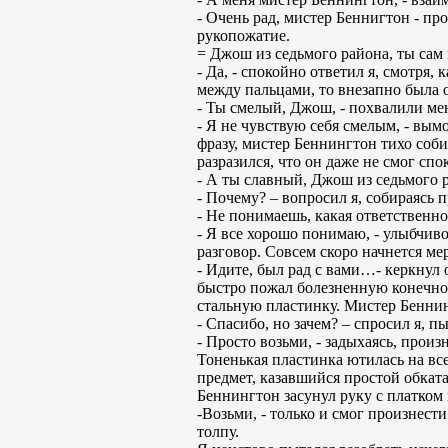
- Очень рад, мистер Беннигтон - пр
рукопожатие.
= Джош из седьмого района, ты сам в
- Да, - спокойно ответил я, смотря,
между пальцами, то внезапно была 
- Ты смелый, Джош, - похвалили ме
- Я не чувствую себя смелым, - вымо
фразу, мистер Беннингтон тихо соби
разразился, что он даже не смог сп
- А ты славный, Джош из седьмого р
- Почему? – вопросил я, собираясь 
- Не понимаешь, какая ответственнос
- Я все хорошо понимаю, - улыбчиво
разговор. Совсем скоро начнется ме
- Идите, был рад с вами…- керкнул 
быстро пожал болезненную конечнос
стальную пластинку. Мистер Беннин
- Спасибо, но зачем? – спросил я, п
- Просто возьми, - задыхаясь, произн
Тоненькая пластинка ютилась на в
предмет, казавшийся простой обкат
Беннингтон засунул руку с платком 
-Возьми, - только и смог произнест
толпу.