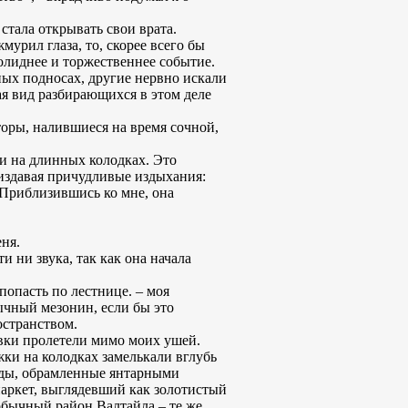
стала открывать свои врата.
урил глаза, то, скорее всего бы
олиднее и торжественнее событие.
ых подносах, другие нервно искали
вая вид разбирающихся в этом деле
торы, налившиеся на время сочной,
 и на длинных колодках. Это
издавая причудливые издыхания:
 – Приблизившись ко мне, она
еня.
и ни звука, так как она начала
 попасть по лестнице. – моя
чный мезонин, если бы это
остранством.
ывки пролетели мимо моих ушей.
жки на колодках замелькали вглубь
оды, обрамленные янтарными
паркет, выглядевший как золотистый
 обычный район Валтайла – те же