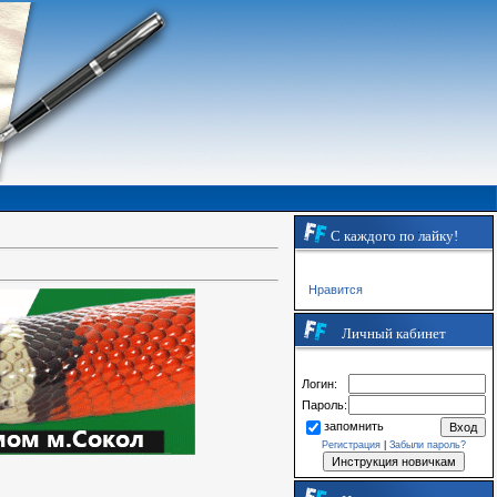
С каждого по лайку!
Нравится
Личный кабинет
Логин:
Пароль:
запомнить
Регистрация
|
Забыли пароль?