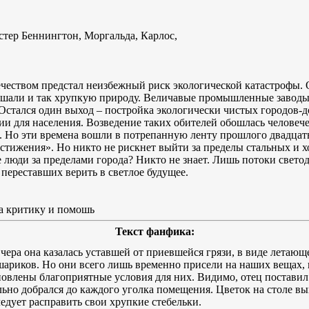
тер Беннингтон, Моргальда, Карлос,
ечеством предстал неизбежный риск экологической катастрофы.
шали и так хрупкую природу. Величавые промышленные заводы
Остался один выход – постройка экологически чистых городов-д
ии для населения. Возведение таких обителей обошлась человече
 Но эти времена вошли в потрепанную ленту прошлого двадцать 
стижения». Но никто не рискнет выйти за пределы стальных и х
 люди за пределами города? Никто не знает. Лишь потоки свето
переставших верить в светлое будущее.
за критику и помошь
Текст фанфика:
чера она казалась уставшей от приевшейся грязи, в виде летающ
ариков. Но они всего лишь временно присели на наших вещах, г
новлены благоприятные условия для них. Видимо, отец поставил 
ьно добрался до каждого уголка помещения. Цветок на столе вы
ледует расправить свои хрупкие стебельки.