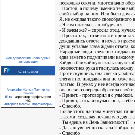
несколько секунд, многозначно обер
- Постой, а почему именно тебя выб
свой выбор на них. Или была друга
Я, не ожидая такого своеобразного 
- Я сам пожелал, - пробурчал я.
- И зачем же? – спросил отец, мучая
- Просто так, - ответил я и привста
дождавшись ответа, я исчез в проем
души усталые глаза ждали ответа, ко
Нарядные люди в зеленых пиджаках 
едва заметно подмигивали каждому
Для добавления необходима
авторизация
Зайдя в ближайшую скользящую кабин
неизвестная рука втиснулась между 
Статистика
Протиснувшись, она слегка улыбнул
элегантно, придавая вид не хуже н
платью. В руках у нее всегда ютилас
она в свою очередь обратила свой вз
Антикафе Жучки-Паучки на
Соколе
- Привет, - проговорил я с улыбкой.
fifi.ru
- агрегатор парфюмерии
- Привет, - откликнулась она, - тебе
№1
Интернет магазин парфюмерии
- Спасибо.
После этого настала минутная тиши
глазами, создавая печальную для гла
- Ты едешь на День Зависимости? – с
- Да, - неуверенно сказала Пэйдж, 
- Спасибо