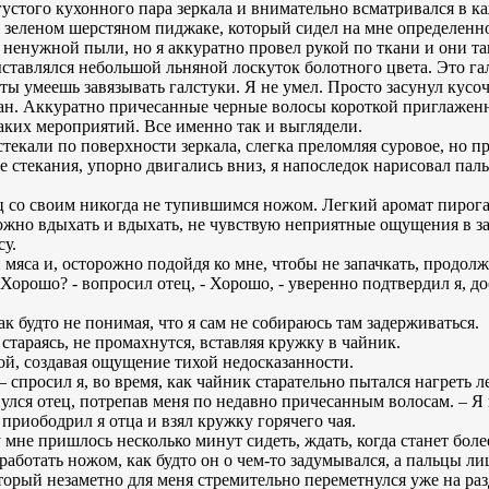
густого кухонного пара зеркала и внимательно всматривался в 
а зеленом шерстяном пиджаке, который сидел на мне определенно
ц ненужной пыли, но я аккуратно провел рукой по ткани и они 
ыставлялся небольшой льняной лоскуток болотного цвета. Это га
 ты умеешь завязывать галстуки. Я не умел. Просто засунул кусо
зан. Аккуратно причесанные черные волосы короткой приглаженн
аких мероприятий. Все именно так и выглядели.
текали по поверхности зеркала, слегка преломляя суровое, но 
те стекания, упорно двигались вниз, я напоследок нарисовал п
ец со своим никогда не тупившимся ножом. Легкий аромат пирога
ожно вдыхать и вдыхать, не чувствую неприятные ощущения в за
су.
 мяса и, осторожно подойдя ко мне, чтобы не запачкать, продолж
 Хорошо? - вопросил отец, - Хорошо, - уверенно подтвердил я, д
как будто не понимая, что я сам не собираюсь там задерживаться.
, стараясь, не промахнутся, вставляя кружку в чайник.
ой, создавая ощущение тихой недосказанности.
 – спросил я, во время, как чайник старательно пытался нагреть 
нулся отец, потрепав меня по недавно причесанным волосам. – Я 
- приободрил я отца и взял кружку горячего чая.
 мне пришлось несколько минут сидеть, ждать, когда станет бол
 работать ножом, как будто он о чем-то задумывался, а пальцы л
оторый незаметно для меня стремительно переметнулся уже на ра