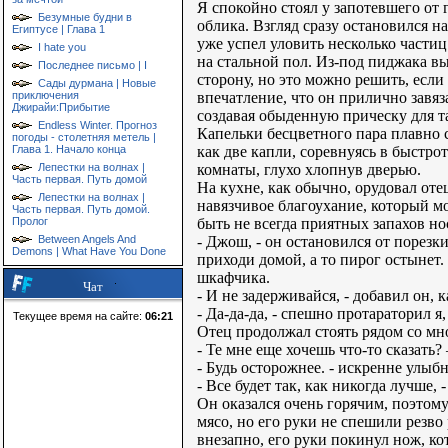
Я спокойно стоял у запотевшего от 
Безумные будни в
облика. Взгляд сразу остановился н
Египтусе | Глава 1
уже успел уловить несколько части
I hate you
на стальной пол. Из-под пиджака в
Последнее письмо | I
сторону, но это можно решить, если
Сады дурмана | Новые
впечатление, что он прилично завя
приключения
Джирайи:Прибытие
создавая обыденную прическу для т
Endless Winter. Прогноз
Капельки бесцветного пара плавно с
погоды - столетняя метель |
как две капли, соревнуясь в быстро
Глава 1. Начало конца
комнаты, глухо хлопнув дверью.
Лепестки на волнах |
Часть первая. Путь домой
На кухне, как обычно, орудовал от
Лепестки на волнах |
навязчивое благоухание, который м
Часть первая. Путь домой.
быть не всегда приятных запахов но
Пролог
- Джош, - он остановился от порезки
Between Angels And
Demons | What Have You Done
приходи домой, а то пирог остынет.
шкафчика.
Чат
- И не задерживайся, - добавил он, 
- Да-да-да, - спешно протараторил я
Текущее время на сайте:
06:21
Отец продолжал стоять рядом со мн
- Те мне еще хочешь что-то сказать?
- Будь осторожнее. - искренне улыб
- Все будет так, как никогда лучше, 
Он оказался очень горячим, поэтому
мясо, но его руки не спешили резво
внезапно, его руки покинул нож, к