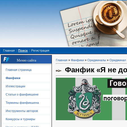
Главная
::
Поиск
::
Регистрация
Меню сайта
Главная
»
Фанфики
»
Ориджиналы
»
Ориджинал
Фанфик «Я не до
Главная страница
Фанфики
Иллюстрации
Статьи о фанфикшене
Термины фанфикшена
Инструменты авторов
Конкурсы и турниры