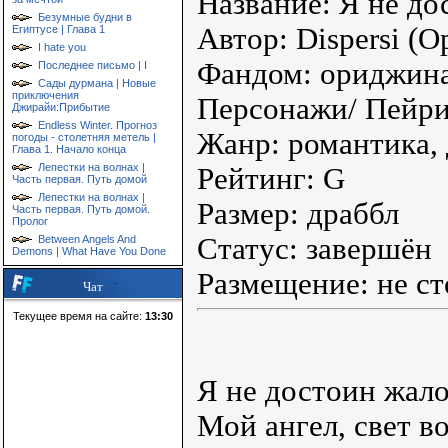
Название: Я не до
Безумные будни в
Автор: Dispersi (
Египтусе | Глава 1
I hate you
Фандом: ориджин
Последнее письмо | I
Сады дурмана | Новые
приключения
Персонажи/ Пейри
Джирайи:Прибытие
Endless Winter. Прогноз
Жанр: романтика, 
погоды - столетняя метель |
Глава 1. Начало конца
Лепестки на волнах |
Рейтинг: G
Часть первая. Путь домой
Лепестки на волнах |
Размер: драббл
Часть первая. Путь домой.
Пролог
Статус: завершён
Between Angels And
Demons | What Have You Done
Размещение: не ст
Чат
Текущее время на сайте:
13:30
Я не достоин жал
Мой ангел, свет во