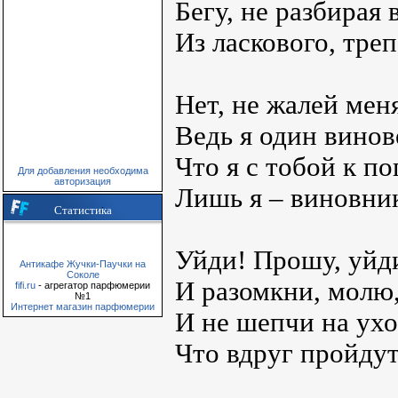
Бегу, не разбирая 
Из ласкового, треп
Нет, не жалей мен
Ведь я один винове
Что я с тобой к п
Для добавления необходима
авторизация
Лишь я – виновник
Статистика
Уйди! Прошу, уйд
Антикафе Жучки-Паучки на
Соколе
И разомкни, молю,
fifi.ru
- агрегатор парфюмерии
№1
Интернет магазин парфюмерии
И не шепчи на ухо
Что вдруг пройду