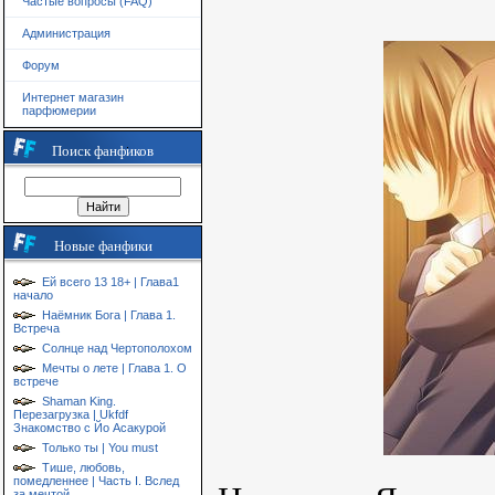
Частые вопросы (FAQ)
Администрация
Форум
Интернет магазин
парфюмерии
Поиск фанфиков
Новые фанфики
Ей всего 13 18+ | Глава1
начало
Наёмник Бога | Глава 1.
Встреча
Солнце над Чертополохом
Мечты о лете | Глава 1. О
встрече
Shaman King.
Перезагрузка | Ukfdf
Знакомство с Йо Асакурой
Только ты | You must
Тише, любовь,
помедленнее | Часть I. Вслед
за мечтой