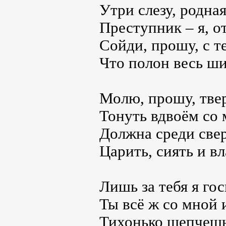
Утри слезу, родная
Преступник – я, о
Сойди, прошу, с т
Что полон весь ш
Молю, прошу, твер
Тонуть вдвоём со
Должна среди све
Царить, сиять и 
Лишь за тебя я гос
Ты всё ж со мной
Тихонько шепчешь