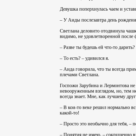
Девушка поперхнулась чаем и устави
– У Аиды послезавтра день рождения,
Светлана деловито отодвинула чашк
видимо, не удовлетворенной после 
– Разве ты будешь ей что-то дарить?
– То есть? – удивился я.
– Аида говорила, что ты всегда при
плечами Светлана.
Госпожи Зарубина и Лермонтова не
невооруженным взглядом, но, тем не
всегда знает. Мне, как лучшему дру
– В кои-то веке решил нормально все
какой-то!
– Просто это необычно для тебя, – 
– Понятия не имею, – сокрушенно в