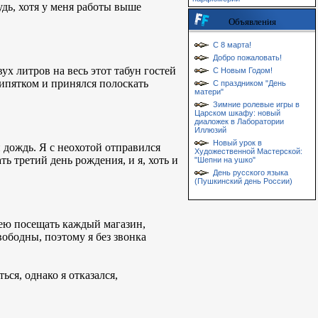
удь, хотя у меня работы выше
Объявления
С 8 марта!
Добро пожаловать!
ух литров на весь этот табун гостей
С Новым Годом!
кипятком и принялся полоскать
С праздником "День
матери"
Зимние ролевые игры в
Царском шкафу: новый
диаложек в Лаборатории
Иллюзий
Новый урок в
 дождь. Я с неохотой отправился
Художественной Мастерской:
ть третий день рождения, и я, хоть и
"Шепни на ушко"
День русского языка
(Пушкинский день России)
дею посещать каждый магазин,
ободны, поэтому я без звонка
ься, однако я отказался,