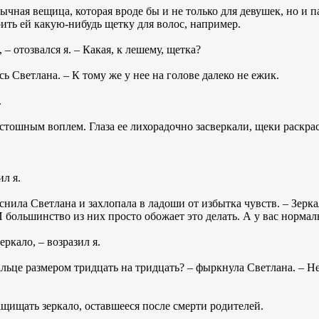
ычная вещица, которая вроде бы и не только для девушек, но и 
ить ей какую-нибудь щетку для волос, например.
 – отозвался я. – Какая, к лешему, щетка?
ь Светлана. – К тому же у нее на голове далеко не ежик.
.
истошным воплем. Глаза ее лихорадочно засверкали, щеки раскра
ил я.
снила Светлана и захлопала в ладоши от избытка чувств. – Зерка
И большинство из них просто обожает это делать. А у вас нормаль
еркало, – возразил я.
льце размером тридцать на тридцать? – фыркнула Светлана. – Не 
ащищать зеркало, оставшееся после смерти родителей.