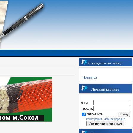
С каждого по лайку!
Нравится
Личный кабинет
Логин:
Пароль:
запомнить
Регистрация
|
Забыли пароль?