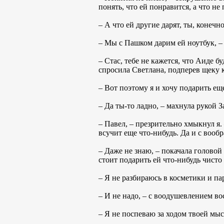
понять, что ей понравится, а что не
– А что ей другие дарят, ты, конечн
– Мы с Пашком дарим ей ноутбук, – 
– Стас, тебе не кажется, что Аиде б
спросила Светлана, подперев щеку 
– Вот поэтому я и хочу подарить еще
– Да ты-то ладно, – махнула рукой За
– Павел, – презрительно хмыкнул я.
всучит еще что-нибудь. Да и с вооб
– Даже не знаю, – покачала головой
стоит подарить ей что-нибудь чисто
– Я не разбираюсь в косметики и па
– И не надо, – с воодушевлением во
– Я не поспеваю за ходом твоей мыс