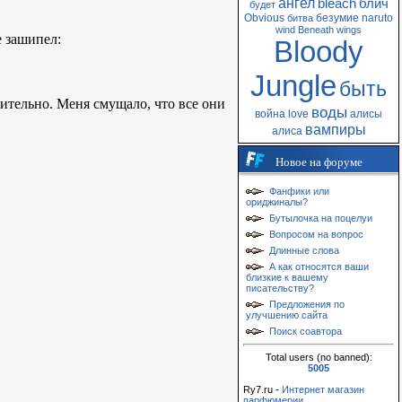
ангел
bleach
блич
будет
Obvious
безумие
naruto
битва
wind
Beneath
wings
е зашипел:
Bloody
Jungle
быть
жительно. Меня смущало, что все они
воды
война
love
алисы
вампиры
алиса
Новое на форуме
Фанфики или
ориджиналы?
Бутылочка на поцелуи
Вопросом на вопрос
Длинные слова
А как относятся ваши
близкие к вашему
писательству?
Предложения по
улучшению сайта
Поиск соавтора
Total users (no banned):
5005
Ry7.ru -
Интернет магазин
парфюмерии