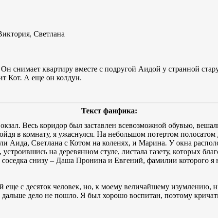
 Виктория, Светлана
Он снимает квартиру вместе с подругой Аидой у странной стар
ит Кот. А еще он колдун.
Текст фанфика:
 вокзал. Весь коридор был заставлен всевозможной обувью, вешал
ойдя в комнату, я ужаснулся. На небольшом потертом полосатом
ели Аида, Светлана с Котом на коленях, и Марина. У окна распо
устроившись на деревянном стуле, листала газету, которых бла
 соседка снизу – Даша Пронина и Евгений, фамилии которого я 
й еще с десяток человек, но, к моему величайшему изумлению, н
дальше дело не пошло. Я был хорошо воспитан, поэтому кричать: