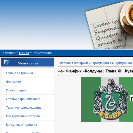
Главная
::
Поиск
::
Регистрация
Меню сайта
Главная
»
Фанфики
»
Ориджиналы
»
Ориджинал
Фанфик «Колдуны | Глава XII. Ку
Главная страница
Фанфики
Иллюстрации
Статьи о фанфикшене
Термины фанфикшена
Инструменты авторов
Конкурсы и турниры