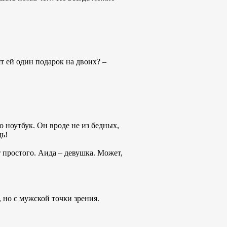
ят ей один подарок на двоих? –
о ноутбук. Он вроде не из бедных,
дь!
т простого. Аида – девушка. Может,
 но с мужской точки зрения.