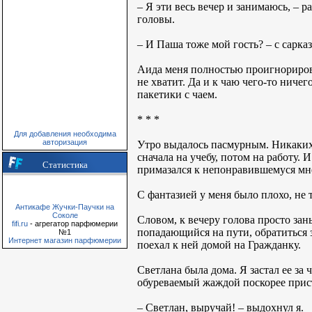
– Я эти весь вечер и занимаюсь, – 
головы.
– И Паша тоже мой гость? – с сарка
Аида меня полностью проигнорировал
не хватит. Да и к чаю чего-то ниче
пакетики с чаем.
* * *
Для добавления необходима
авторизация
Утро выдалось пасмурным. Никаких 
сначала на учебу, потом на работу. 
Статистика
примазался к непонравившемуся мне 
С фантазией у меня было плохо, не 
Антикафе Жучки-Паучки на
Соколе
Словом, к вечеру голова просто за
fifi.ru
- агрегатор парфюмерии
попадающийся на пути, обратиться з
№1
Интернет магазин парфюмерии
поехал к ней домой на Гражданку.
Светлана была дома. Я застал ее за
обуреваемый жаждой поскорее прист
– Светлан, выручай! – выдохнул я.