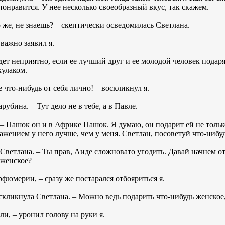
 понравится. У нее несколько своеобразный вкус, так скажем.
о же, не знаешь? – скептически осведомилась Светлана.
важно заявил я.
удет неприятно, если ее лучший друг и ее молодой человек подар
кулаком.
 что-нибудь от себя лично! – воскликнул я.
рубина. – Тут дело не в тебе, а в Павле.
 – Пашок он и в Африке Пашок. Я думаю, он подарит ей не тольк
ражением у него лучше, чем у меня. Светлан, посоветуй что-нибу
 Светлана. – Ты прав, Аиде сложновато угодить. Давай начнем о
 женское?
рфюмерии, – сразу же постарался отбояриться я.
скликнула Светлана. – Можно ведь подарить что-нибудь женское,
ли, – уронил голову на руки я.