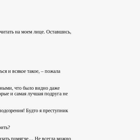
читать на моем лице. Оставшись,
ся и всякое такое, – пожала
дными, что было видно даже
орые и самая лучшая подруга не
 подозрения! Будто я преступник
рить?
казать помягче… Не всегда можно