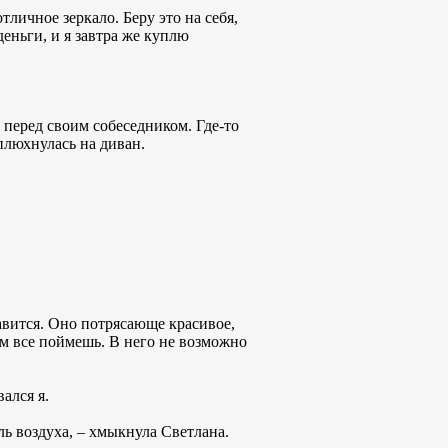
тличное зеркало. Беру это на себя,
деньги, и я завтра же куплю
р перед своим собеседником. Где-то
плюхнулась на диван.
равится. Оно потрясающе красивое,
ам все поймешь. В него не возможно
ался я.
ль воздуха, – хмыкнула Светлана.