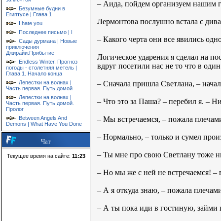
– Аида, пойдем организуем нашим го
Безумные будни в
Египтусе | Глава 1
Лермонтова послушно встала с диван
I hate you
Последнее письмо | I
– Какого черта они все явились од
Сады дурмана | Новые
приключения
Джирайи:Прибытие
Логическое ударения я сделал на по
Endless Winter. Прогноз
вдруг посетили нас не то что в один 
погоды - столетняя метель |
Глава 1. Начало конца
– Сначала пришла Светлана, – нача
Лепестки на волнах |
Часть первая. Путь домой
Лепестки на волнах |
– Что это за Паша? – перебил я. – Н
Часть первая. Путь домой.
Пролог
– Мы встречаемся, – пожала плечам
Between Angels And
Demons | What Have You Done
– Нормально, – только и сумел прои
Чат
– Ты мне про свою Светлану тоже ни
Текущее время на сайте:
11:23
– Но мы же с ней не встречаемся! –
– А я откуда знаю, – пожала плечам
– А ты пока иди в гостиную, займи г