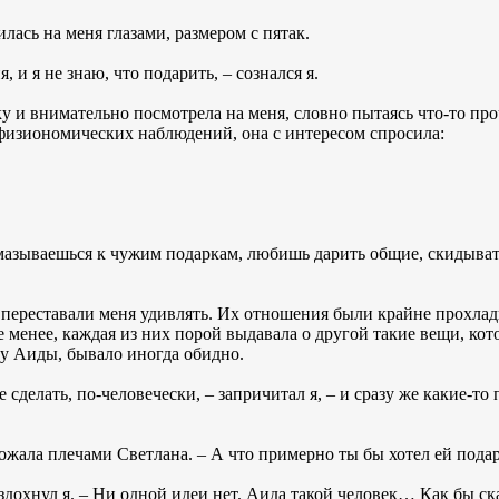
лась на меня глазами, размером с пятак.
 и я не знаю, что подарить, – сознался я.
у и внимательно посмотрела на меня, словно пытаясь что-то про
физиономических наблюдений, она с интересом спросила:
мазываешься к чужим подаркам, любишь дарить общие, скидывать
 переставали меня удивлять. Их отношения были крайне прохла
 менее, каждая из них порой выдавала о другой такие вещи, кот
гу Аиды, бывало иногда обидно.
 сделать, по-человечески, – запричитал я, – и сразу же какие-то
пожала плечами Светлана. – А что примерно ты бы хотел ей пода
здохнул я. – Ни одной идеи нет. Аида такой человек… Как бы с