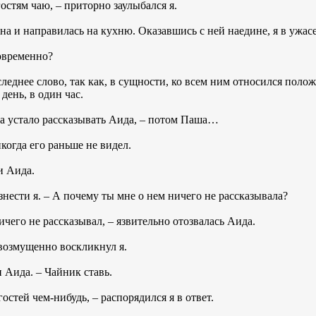
стям чаю, – приторно заулыбался я.
а и направилась на кухню. Оказавшись с ней наедине, я в ужас
новременно?
следнее слово, так как, в сущности, ко всем ним относился поло
день, в один час.
ла устало рассказывать Аида, – потом Паша…
икогда его раньше не видел.
и Аида.
знести я. – А почему ты мне о нем ничего не рассказывала?
чего не рассказывал, – язвительно отозвалась Аида.
 возмущенно воскликнул я.
и Аида. – Чайник ставь.
остей чем-нибудь, – распорядился я в ответ.