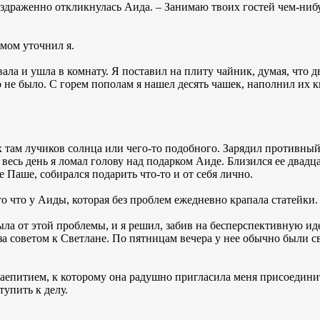
раздраженно откликнулась Аида. – Занимаю твоих гостей чем-ниб
змом уточнил я.
а и ушла в комнату. Я поставил на плиту чайник, думая, что дв
го не было. С горем пополам я нашел десять чашек, наполнил их 
там лучиков солнца или чего-то подобного. Зарядил противный
И весь день я ломал голову над подарком Аиде. Близился ее двадца
Паше, собирался подарить что-то и от себя лично.
то что у Аиды, которая без проблем ежедневно крапала статейки.
ныла от этой проблемы, и я решил, забив на бесперспективную и
а советом к Светлане. По пятницам вечера у нее обычно были св
 чаепитием, к которому она радушно пригласила меня присоединит
упить к делу.