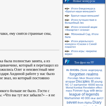
Новые конкурсы
Итоги блицконкурса
«Братья наши меньшие!»
Братья наши меньшие!
Итоги путешествия в
Волшебный лес
Итоги сезонной акции
«Фанартист сезона»
ушки, ему снятся странные сны,
Яблоневый Сад. Итоги
бала
Итоги апрельского
конкурса «Сказки о Синей
планете»
Итоги игры: «верю/не
верю»
ка была полностью занята, а из
Топ фраз на FF
 диванчике, который я перетащил из
ложились Олег и неизвестный мне
вновь
life
(Sonic
андеграунд
годаря Аидиной работе у нас было
forgotten realms
не знал, но который постоянно
Porcelain
Silver
Bound
shine
Disciples III
вторая
young
NC-17
warhammer 40000
весна
Mortal Kombat
Revelation
effect
икого больше не было. Гости с
Forever
with
весы
mass
буду
league of legends
 «Что вы тут все забыли?» – я не
Warhammer 40 000
ангст
nkar
seven
Diary
from
Alpha