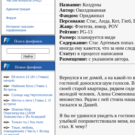
Частые вопросы (FAQ)
Название:
Колдуны
Администрация
Автор:
Околдованная
Фандом:
Ориджинал
Форум
Персонажи:
Стас, Аида, Кот, Глеб,
Жанр:
Фэнтези, юмор, POV
Интернет магазин
парфюмерии
Рейтинг:
PG-13
Размер:
планируется миди
Поиск фанфиков
Содержание:
Стас Артемьев попал. 
иногда ему кажется, что за ним след
Статус:
в процессе написания
Размещение:
с указанием автора.
Новые фанфики
Вернулся я не домой, а на какой-то
Ей всего 13 18+ | Глава1
начало
гостиной доносился шум голосов. В
Наёмник Бога | Глава 1.
своей старой квартиры, рядком сид
Встреча
молодой человек. Алина Семеновна, 
Солнце над Чертополохом
множество. Рядом с ней стояла наша
Мечты о лете | Глава 1. О
таскался за Дашей.
встрече
Shaman King.
Перезагрузка | Ukfdf
Я бы не удивился увидеть в гостино
Знакомство с Йо Асакурой
улыбкой поприветствовали меня, но 
Только ты | You must
стал. К чему?
Тише, любовь,
помедленнее | Часть I. Вслед
за мечтой