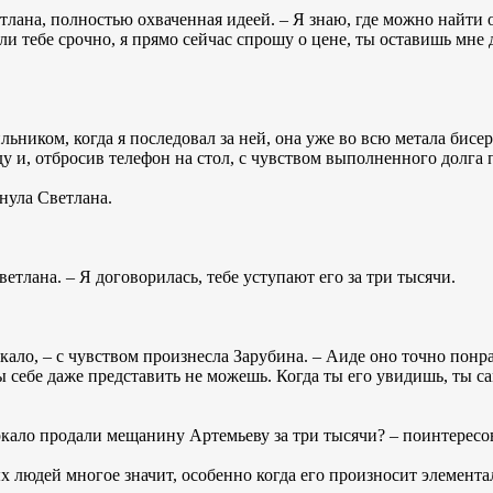
тлана, полностью охваченная идеей. – Я знаю, где можно найти о
сли тебе срочно, я прямо сейчас спрошу о цене, ты оставишь мне 
льником, когда я последовал за ней, она уже во всю метала бисе
ду и, отбросив телефон на стол, с чувством выполненного долга 
кнула Светлана.
ветлана. – Я договорилась, тебе уступают его за три тысячи.
еркало, – с чувством произнесла Зарубина. – Аиде оно точно пон
ты себе даже представить не можешь. Когда ты его увидишь, ты с
ркало продали мещанину Артемьеву за три тысячи? – поинтересов
х людей многое значит, особенно когда его произносит элемента