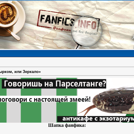
вырком, или Зеркало»
Шапка фанфика: