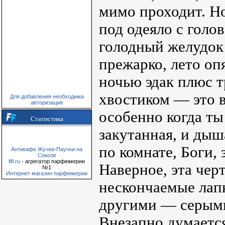
мимо проходит. Н
под одеяло с голо
голодный желудок 
прежарко, лето оп
ночью эдак плюс т
хвостиком — это в
Для добавления необходима
авторизация
особенно когда ты
Статистика
закутанная, и дыш
по комнате, Боги, 
Антикафе Жучки-Паучки на
Соколе
fifi.ru
- агрегатор парфюмерии
Наверное, эта чер
№1
Интернет магазин парфюмерии
нескончаемые лапк
другими — серыми
Внезапно думается