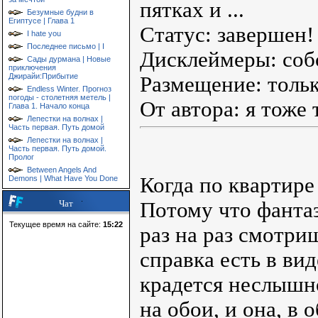
пятках и ...
Безумные будни в
Египтусе | Глава 1
Статус: завершен!
I hate you
Последнее письмо | I
Дисклеймеры: соб
Сады дурмана | Новые
приключения
Джирайи:Прибытие
Размещение: тольк
Endless Winter. Прогноз
погоды - столетняя метель |
От автора: я тоже 
Глава 1. Начало конца
Лепестки на волнах |
Часть первая. Путь домой
Лепестки на волнах |
Часть первая. Путь домой.
Пролог
Between Angels And
Когда по квартире
Demons | What Have You Done
Потому что фантаз
Чат
Текущее время на сайте:
15:22
раз на раз смотри
справка есть в ви
крадется неслышно
на обои, и она, в 