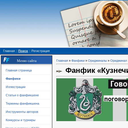
Главная
::
Поиск
::
Регистрация
Меню сайта
Главная
»
Фанфики
»
Ориджиналы
»
Ориджинал
Фанфик «Кузнечи
Главная страница
Фанфики
Иллюстрации
Статьи о фанфикшене
Термины фанфикшена
Инструменты авторов
Конкурсы и турниры