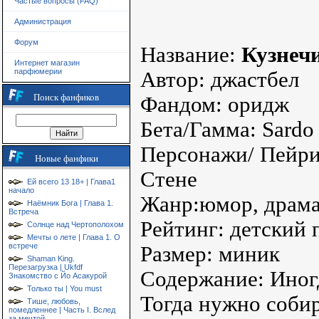
Частые вопросы (FAQ)
Администрация
Форум
Название:
Кузнечи
Интернет магазин
парфюмерии
Автор: джастбел
Поиск фанфиков
Фандом: оридж
Бета/Гамма: Sardo 
Персонажи/ Пейрин
Новые фанфики
Стене
Ей всего 13 18+ | Глава1
начало
Жанр:юмор, драма 
Наёмник Бога | Глава 1.
Встреча
Рейтинг: детский 
Солнце над Чертополохом
Мечты о лете | Глава 1. О
встрече
Размер: миник
Shaman King.
Перезагрузка | Ukfdf
Содержание: Иногд
Знакомство с Йо Асакурой
Только ты | You must
Тогда нужно соби
Тише, любовь,
помедленнее | Часть I. Вслед
за мечтой