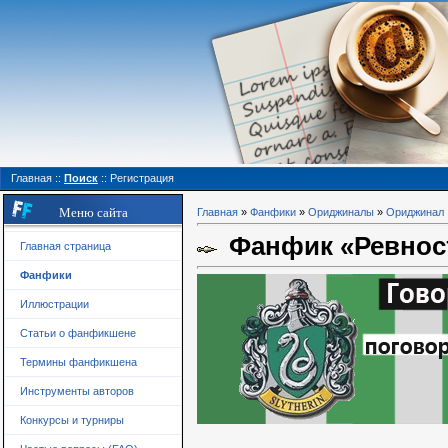
Главная
::
Поиск
::
Регистрация
Меню сайта
Главная
»
Фанфики
»
Ориджиналы
»
Ориджинал
Фанфик «Ревнос
Главная страница
Фанфики
Иллюстрации
Статьи о фанфикшене
Термины фанфикшена
Инструменты авторов
Конкурсы и турниры