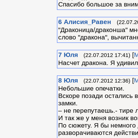
Спасибо большое за вним
6
Алиcия_Равен
(22.07.2
"Драконица/драконша" мн
слово "дракона", вычитанн
7
Юля
[
М
(22.07.2012 17:41)
Насчет дракона. Я удивил
8
Юля
[
М
(22.07.2012 12:36)
Небольшие опечатки.
Вскоре позади остались в
замки.
– не перепутаешь.- тире 
И так же у меня возник в
По сюжету. Я бы немного
разворачиваются действия