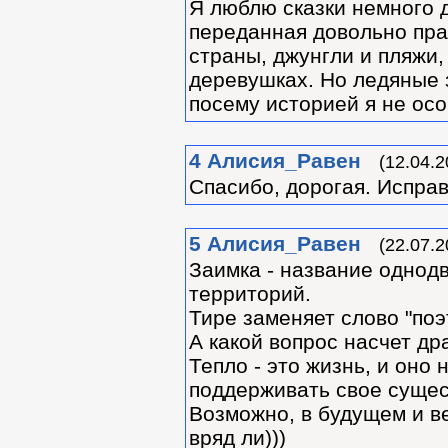
Я люблю сказки немного д
переданная довольно пра
страны, джунгли и пляжи,
деревушках. Но ледяные 
посему историей я не ос
4
Алиcия_Равен
(12.04.2
Спасибо, дорогая. Исправ
5
Алиcия_Равен
(22.07.2
Заимка - название однод
территорий.
Тире заменяет слово "поэ
А какой вопрос насчет др
Тепло - это жизнь, и оно
поддерживать свое сущес
Возможно, в будущем и ве
вряд ли)))