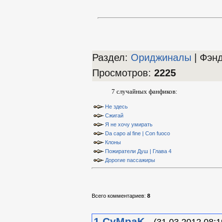
Раздел:
Ориджиналы
| Фэн
Просмотров
:
2225
7 случайных фанфиков:
Не здесь
Сжигай
Я не хочу умирать
Da capo al fine | Con fuoco
Клоны
Пожиратели Душ | Глава 4
Дорогие пассажиры
Всего комментариев
:
8
1
CyMpaK
(31.03.2012 08:1