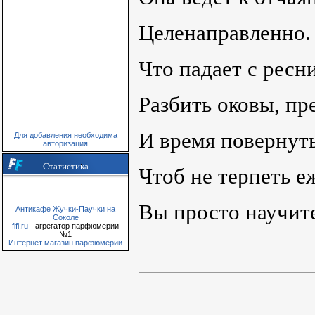
Целенаправленно. 
Что падает с рес
Разбить оковы, пр
И время повернуть,
Для добавления необходима
авторизация
Статистика
Чтоб не терпеть е
Вы просто научите
Антикафе Жучки-Паучки на
Соколе
fifi.ru
- агрегатор парфюмерии
№1
Интернет магазин парфюмерии