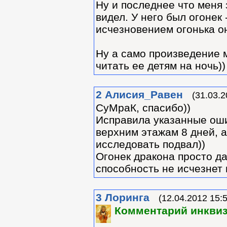
Ну и последнее что меня 
видел. У него был огонек 
исчезновением огонька он
Ну а само произведение 
читать ее детям на ночь))
2
Алиcия_Равен
(31.03.2
СуМраК, спасибо))
Исправила указанные ошиб
верхним этажам 8 дней, а
исследовать подвал))
Огонек дракона просто д
способность не исчезнет 
3
Лоринга
(12.04.2012 15:
Комментарий инквиз