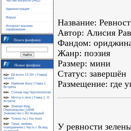
Частые вопросы (FAQ)
Администрация
Форум
Название: Ревност
Интернет магазин
парфюмерии
Автор: Алисия Ра
Поиск фанфиков
Фандом: ориджин
Жанр: поэзия
Размер: мини
Новые фанфики
Статус: завершён
Ей всего 13 18+ | Глава1
начало
Размещение: где у
Наёмник Бога | Глава 1.
Встреча
Солнце над Чертополохом
Мечты о лете | Глава 1. О
встрече
Shaman King.
Перезагрузка | Ukfdf
Знакомство с Йо Асакурой
Только ты | You must
У ревности зелены
Тише, любовь,
помедленнее | Часть I. Вслед
за мечтой