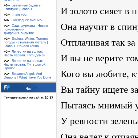
Безумные будни в
И золото сияет в 
Египтусе | Глава 1
I hate you
Последнее письмо | I
Она научит в спин
Сады дурмана | Новые
приключения
Джирайи:Прибытие
Endless Winter. Прогноз
Отплачивая так за 
погоды - столетняя метель |
Глава 1. Начало конца
Лепестки на волнах |
И вы не верите том
Часть первая. Путь домой
Лепестки на волнах |
Часть первая. Путь домой.
Пролог
Кого вы любите, к
Between Angels And
Demons | What Have You Done
Вы тайну ищете з
Чат
Текущее время на сайте:
10:27
Пытаясь мнимый у
У ревности зелены
Она ведет к отчая