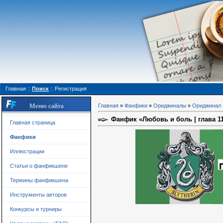
Главная
::
Поиск
::
Регистрация
Меню сайта
Главная
»
Фанфики
»
Ориджиналы
»
Ориджинал
Фанфик «Любовь и боль | глава 1
Главная страница
Фанфики
Иллюстрации
Статьи о фанфикшене
Термины фанфикшена
Инструменты авторов
Конкурсы и турниры