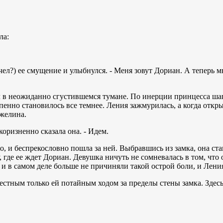
ла:
рочел?) ее смущение и улыбнулся. - Меня зовут Дориан. А теперь 
 в неожиданно сгустившемся тумане. По инерции принцесса шагн
енно становилось все темнее. Ления зажмурилась, а когда открыл
нжелина.
укоризненно сказала она. - Идем.
ло, и беспрекословно пошла за ней. Выбравшись из замка, она ст
 где ее ждет Дориан. Девушка ничуть не сомневалась в том, что 
и в самом деле больше не причиняли такой острой боли, и Лени
стным только ей потайным ходом за пределы стены замка. Здесь