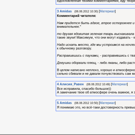
Вдохновленная твоими комментариями, иду творит
3
Amidas
[
Материал
]
(06.06.2012 10:30)
Комментарий читателя:
Нам придется быть вдвое, втрое осторожнее и
внимательнее."
то другая ядовитая зеленая тварь выскакивала 
такие звуки! Максимум, что они могут издавать -
Надо искать место, где мы устроимся на ночле
к обычному разговору.
Расправившись с пауками,
- расправившись с тва
Девушки оборвали плющ,
- либо лианы, либо рас
В целом написано неплохо, хорошо и атмосферно.
сильно сбивали и не давали почувствовать сам м
4
Алиcия_Равен
[
Материал
]
(06.06.2012 10:49)
Все исправила, спасибо большое))
А замечание твое об атмосфере очень важное, я за
5
Amidas
[
Материал
]
(06.06.2012 10:50)
Я понимаю это, но всё-таки достоверность превыш