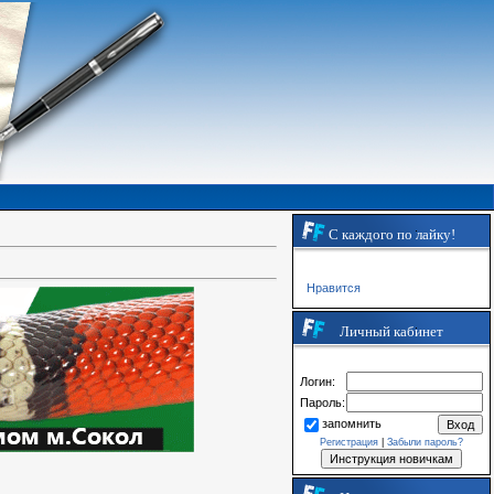
С каждого по лайку!
Нравится
Личный кабинет
Логин:
Пароль:
запомнить
Регистрация
|
Забыли пароль?