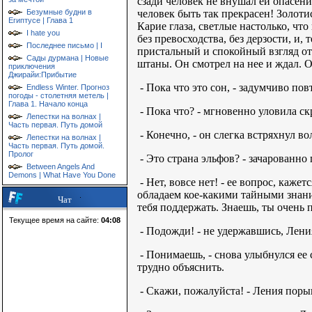
сзади человек не внушал ей опасени
человек быть так прекрасен! Золоти
Безумные будни в
Египтусе | Глава 1
Карие глаза, светлые настолько, чт
I hate you
без превосходства, без дерзости, и,
Последнее письмо | I
пристальный и спокойный взгляд от
Сады дурмана | Новые
штаны. Он смотрел на нее и ждал. 
приключения
Джирайи:Прибытие
- Пока что это сон, - задумчиво пов
Endless Winter. Прогноз
погоды - столетняя метель |
Глава 1. Начало конца
- Пока что? - мгновенно уловила ск
Лепестки на волнах |
Часть первая. Путь домой
- Конечно, - он слегка встряхнул во
Лепестки на волнах |
Часть первая. Путь домой.
Пролог
- Это страна эльфов? - зачарованно
Between Angels And
Demons | What Have You Done
- Нет, вовсе нет! - ее вопрос, каже
обладаем кое-какими тайными знания
Чат
тебя поддержать. Знаешь, ты очень 
Текущее время на сайте:
04:08
- Подожди! - не удержавшись, Ления 
- Понимаешь, - снова улыбнулся ее
трудно объяснить.
- Скажи, пожалуйста! - Ления порыв