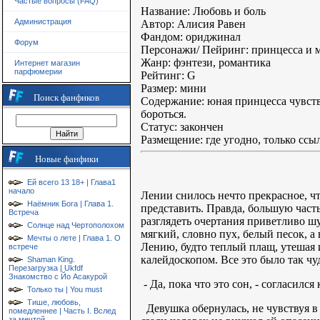
Частые вопросы (FAQ)
Название: Любовь и боль
Администрация
Автор: Алисия Равен
Фандом: ориджинал
Форум
Персонажи/ Пейринг: принцесса и 
Жанр: фэнтези, романтика
Интернет магазин
парфюмерии
Рейтинг: G
Размер: мини
Поиск фанфиков
Содержание: юная принцесса чувству
бороться.
Статус: закончен
Размещение: где угодно, только ссы
Новые фанфики
Ей всего 13 18+ | Глава1
начало
Лении снилось нечто прекрасное, чт
Наёмник Бога | Глава 1.
представить. Правда, большую част
Встреча
разглядеть очертания приветливо шу
Солнце над Чертополохом
мягкий, словно пух, белый песок, а
Мечты о лете | Глава 1. О
Лению, будто теплый плащ, утешая 
встрече
калейдоскопом. Все это было так чуд
Shaman King.
Перезагрузка | Ukfdf
Знакомство с Йо Асакурой
- Да, пока что это сон, - согласился 
Только ты | You must
Тише, любовь,
Девушка обернулась, не чувствуя в
помедленнее | Часть I. Вслед
за мечтой