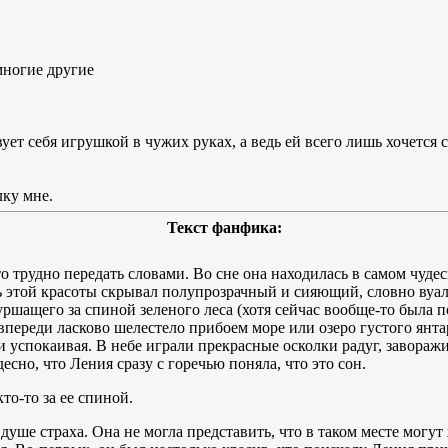
многие другие
ет себя игрушкой в чужих руках, а ведь ей всего лишь хочется сч
лку мне.
Текст фанфика:
о трудно передать словами. Во сне она находилась в самом чуде
ь этой красоты скрывал полупрозрачный и сияющий, словно вуал
ршащего за спиной зеленого леса (хотя сейчас вообще-то была п
 впереди ласково шелестело прибоем море или озеро густого янт
и успокаивая. В небе играли прекрасные осколки радуг, завор
есно, что Ления сразу с горечью поняла, что это сон.
кто-то за ее спиной.
 душе страха. Она не могла представить, что в таком месте могу