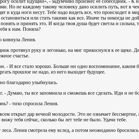
орогу осилит идущий», - задумчиво произнес ее собеседник. - К 
и. Но не каждому такому человеку дано осилить путь, вот в чем
дят и куда ноги несут. Тебе надо видеть все, что происходит в ми
становиться или стать такими как все. Иначе ты никогда не до
 понять и принять это. И когда твоя душа будет светла и сильна,
тебя к нам. Поняла?
но кивнула Ления.
едник протянул руку и легонько, на миг прикоснулся к ее щеке. 
жное счастье.
с он. - И все стало хорошо. Больше ни одно воспоминание, каким
ргать прошлое не надо, из него выходит будущее.
 но благодарно улыбнулась.
аг. - Думаю, ты все запомнила и сможешь все сделать. Иди и не б
нь? - тихо спросила Ления.
ь всем открыт дар вечной молодости. Это не означает бессмертие,
 вижу тебя сейчас, сколько бы лет тебе не было. Удачи тебе.
 леса. Ления смотрела ему вслед, а потом неожиданно бросилась