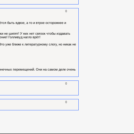
0
тся быть вдвое, а то и втрое осторожнее и
уки не шипят! У них нет связок чтобы издавать
ение! Голливуд нагло врёт!
Это уже ближе к литературному слогу, но никак не
сконечных перемещений. Они на самом деле очень
0
0