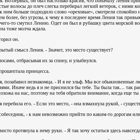
я. Во-первых, он был настолько красив, что поначалу Ления прин
стые волосы до плеч слегка перебирал легкий ветерок, с ними к
о к ним больше подходило слово «ореховые», смотрели спокойно 
 тем более, без угрозы, к чему в последнее время Ления так привы
чего-то смутил Лению. Одет он был в рубашку цвета морской в
Она тоже молча ждала.
торил он.
рытый смысл Ления. - Значит, это место существует?
лосами, отбрасывая их за спину, и улыбнулся.
 прошептала принцесса.
тся, позабавил незнакомца. - И я не эльф. Мы все обыкновенные л
ми. Иначе ведь я и не приснился бы тебе. Ты была так… так рас
похожа на нас, поэтому на тебя обратили внимание, когда еще ты
перебила его. - Если это место, - она взмахнула рукой, - существ
 собеседник, - к нам невозможно прийти по каким-то дорогам и
исто протянула к нему руки. - Я так хочу остаться здесь навсегда