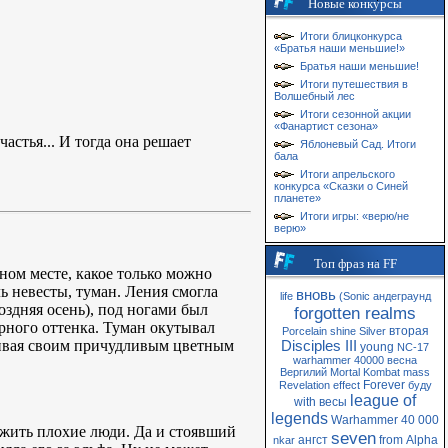
Новые конкурсы
Итоги блицконкурса
«Братья наши меньшие!»
Братья наши меньшие!
Итоги путешествия в
Волшебный лес
Итоги сезонной акции
«Фанартист сезона»
астья... И тогда она решает
Яблоневый Сад. Итоги
бала
Итоги апрельского
конкурса «Сказки о Синей
планете»
Итоги игры: «верю/не
верю»
Топ фраз на FF
сном месте, какое только можно
ь невесты, туман. Ления смогла
вновь
life
(Sonic
андеграунд
оздняя осень), под ногами был
forgotten realms
арного оттенка. Туман окутывал
вторая
Porcelain
shine
Silver
аживая своим причудливым цветным
Disciples III
young
NC-17
warhammer 40000
весна
Вергилий
Mortal Kombat
mass
Forever
Revelation
effect
буду
league of
with
весы
legends
Warhammer 40 000
т жить плохие люди. Да и стоявший
seven
ангст
from
Alpha
nkar