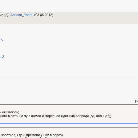
ил (а)
:
Алиcия_Равен
(03.05.2012)
 5
ь 2
П
к оказалось))
ного места, но чую самое интересное ждет нас впереди, да, солнце?))
ьзоваться)) да и времени у них в обрез)