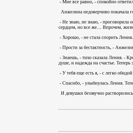
- Мне все равно, - спокойно ответи
Анжелина недоверчиво покачала г
- Не знаю, не знаю, - проговорила 
сердцем, но все же… Впрочем, жизнь
- Хорошо, - не стала спорить Ления
- Прости за бестактность, - Анжели
- Знаешь, - тихо сказала Ления. - 
душе, и надежда на счастье. Теперь э
- У тебя еще есть я, - с легко обидо
- Спасибо, - улыбнулась Ления. Теп
И девушки беззвучно растворились