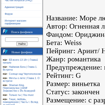
Частые вопросы (FAQ)
Администрация
Форум
Название: Море л
Интернет магазин
парфюмерии
Автор: Огненная 
Поиск фанфиков
Фандом: Ориджин
Бета: Weiss
Пейринг: Ариит/ 
Новые фанфики
Жанр: романтика
Ей всего 13 18+ | Глава1
начало
Предупреждение: 
Наёмник Бога | Глава 1.
Встреча
Рейтинг: G
Солнце над Чертополохом
Мечты о лете | Глава 1. О
встрече
Размер: виньетка
Shaman King.
Перезагрузка | Ukfdf
Статус: закончен
Знакомство с Йо Асакурой
Только ты | You must
Размещение: с раз
Тише, любовь,
помедленнее | Часть I. Вслед
за мечтой