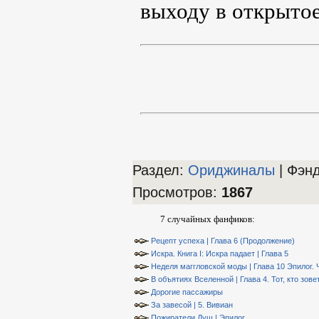
выходу в открыто
Раздел:
Ориджиналы
| Фэн
Просмотров
:
1867
7 случайных фанфиков:
Рецепт успеха | Глава 6 (Продолжение)
Искра. Книга I: Искра падает | Глава 5
Неделя маггловской моды | Глава 10 Эпилог. 
В объятиях Вселенной | Глава 4. Тот, кто зов
Дорогие пассажиры
За завесой | 5. Вивиан
Пожиратели Душ | Эпилог