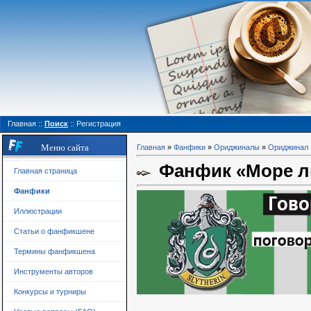
Главная
::
Поиск
::
Регистрация
Меню сайта
Главная
»
Фанфики
»
Ориджиналы
»
Ориджинал
Фанфик «Море 
Главная страница
Фанфики
Иллюстрации
Статьи о фанфикшене
Термины фанфикшена
Инструменты авторов
Конкурсы и турниры