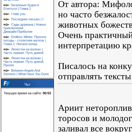
От автора: Мифоло
Безумные будни в
Египтусе | Глава 1
но часто безжалос
I hate you
Последнее письмо | I
животных божеств
Сады дурмана | Новые
приключения
Джирайи:Прибытие
Очень практичный
Endless Winter. Прогноз
погоды - столетняя метель |
интерпретацию кр
Глава 1. Начало конца
Лепестки на волнах |
Часть первая. Путь домой
Лепестки на волнах |
Часть первая. Путь домой.
Писалось на конку
Пролог
Between Angels And
отправлять тексты 
Demons | What Have You Done
Чат
Текущее время на сайте:
00:53
Ариит неторопливо
торосов и молодог
заливал все вокру