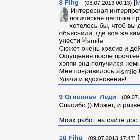
8
Fihg
[
М
(08.07.2013 00:13)
Интересная интерпрет
логическая цепочка пр
хотелось бы, чтоб вы 
объяснили, где все же ка
унести
Сюжет очень красив и де
Ощущения после прочтени
хэппи энд получился немн
Мне понравилось
Удачи и вдохновения!
9
Огненная_Леди
(09.07
Спасибо )) Может, и разве
Моих работ на сайте дост
10
Fihg
[
(09.07.2013 17:47)