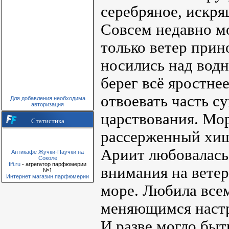
серебряное, искр
Совсем недавно м
только ветер прин
носились над водн
берег всё яростне
отвоевать часть с
Для добавления необходима
авторизация
царствования. Мор
Статистика
рассерженный хищ
Ариит любовалась
Антикафе Жучки-Паучки на
Соколе
fifi.ru
- агрегатор парфюмерии
внимания на вете
№1
Интернет магазин парфюмерии
море. Любила все
меняющимся наст
И разве могло быт