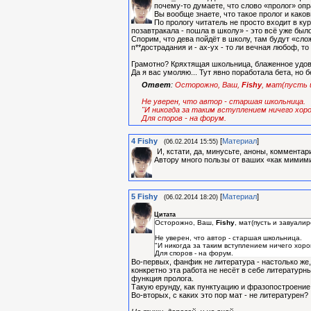
почему-то думаете, что слово «пролог» оп
Вы вообще знаете, что такое пролог и каков
По прологу читатель не просто входит в кур
позавтракала - пошла в школу» - это всё уже был
Спорим, что дева пойдёт в школу, там будут «сло
п**дострадания и - ах-ух - то ли вечная любоф, т
Грамотно? Кряхтящая школьница, блаженное удов
Да я вас умоляю... Тут явно поработала бета, но 
Ответ
:
Осторожно, Ваш,
Fishy
, мат(пусть 
Не уверен, что автор - старшая школьница.
"И никогда за таким вступлением ничего хоро
Для споров - на форум.
4
Fishy
[
Материал
]
(06.02.2014 15:55)
И, кстати, да, минусьте, аноны, комментари
Автору много пользы от ваших «как мимим
5
Fishy
[
Материал
]
(06.02.2014 18:20)
Цитата
Осторожно, Ваш,
Fishy
, мат(пусть и завуал
Не уверен, что автор - старшая школьница.
"И никогда за таким вступлением ничего хорош
Для споров - на форум.
Во-первых, фанфик не литература - настолько же,
конкретно эта работа не несёт в себе литературн
функция пролога.
Такую ерунду, как пунктуацию и фразопостроение 
Во-вторых, с каких это пор мат - не литературен?