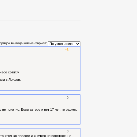
орядок вывода комментариев:
-1
 все хотят.»
зла в Лондон.
0
не понятно. Если автору и нет 17 лет, то радует,
0
о «только пролог» и «ничего не понятно», но