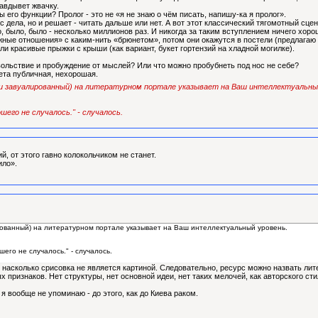
равдывет жвачку.
ы его функции? Пролог - это не «я не знаю о чём писать, напишу-ка я пролог».
с дела, но и решает - читать дальше или нет. А вот этот классический тягомотный сцен
о, было, было - несколько миллионов раз. И никогда за таким вступлением ничего хоро
жные отношения» с каким-нить «брюнетом», потом они окажутся в постели (предлагаю 
о ли красивые прыжки с крыши (как вариант, букет гортензий на хладной могилке).
ольствие и пробуждение от мыслей? Или что можно пробубнеть под нос не себе?
бета публичная, нехорошая.
и завуалированный) на литературном портале указывает на Ваш интеллектуальны
шего не случалось." - случалось.
й, от этого гавно колокольчиком не станет.
ило».
ированный) на литературном портале указывает на Ваш интеллектуальный уровень.
его не случалось." - случалось.
 насколько срисовка не является картиной. Следовательно, ресурс можно назвать лит
ых признаков. Нет структуры, нет основной идеи, нет таких мелочей, как авторского с
я вообще не упоминаю - до этого, как до Киева раком.