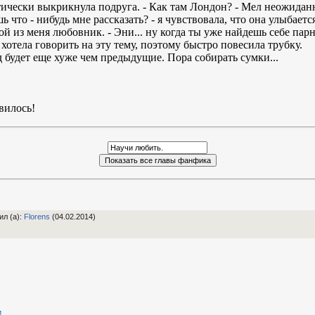
актически выкрикнула подруга. - Как там Лондон? - Мел неожиданн
ь что - нибудь мне рассказать? - я чувствовала, что она улыбаетс
й из меня любовник. - Эни... ну когда ты уже найдешь себе пар
е хотела говорить на эту тему, поэтому быстро повесила трубку.
д будет еще хуже чем предыдущие. Пора собирать сумки...
вилось!
ил (а)
:
Florens
(04.02.2014)
и