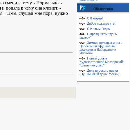
о сменила тему. - Нормально. -
я и поняла к чему она клонит. -
Объявления
ня. - Эмм, слушай мне пора, нужно
С 8 марта!
Добро пожаловать!
С Новым Годом!
С праздником "День
матери"
Зимние ролевые игры в
Царском шкафу: новый
диаложек в Лаборатории
Иллюзий
Новый урок в
Художественной Мастерской:
"Шепни на ушко"
День русского языка
(Пушкинский день России)