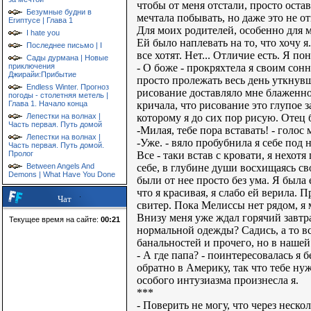
чтобы от меня отстали, просто оста
Безумные будни в
мечтала побывать, но даже это не о
Египтусе | Глава 1
Для моих родителей, особенно для 
I hate you
Ей было наплевать на то, что хочу 
Последнее письмо | I
все хотят. Нет... Отличие есть. Я по
Сады дурмана | Новые
- О боже - прокряхтела я своим сон
приключения
Джирайи:Прибытие
просто пролежать весь день уткнув
Endless Winter. Прогноз
рисование доставляло мне блаженное
погоды - столетняя метель |
кричала, что рисование это глупое з
Глава 1. Начало конца
которому я до сих пор рисую. Отец
Лепестки на волнах |
Часть первая. Путь домой
-Милая, тебе пора вставать! - голос
Лепестки на волнах |
-Уже. - вяло пробубнила я себе под н
Часть первая. Путь домой.
Все - таки встав с кровати, я нехот
Пролог
себе, в глубине души восхищаясь с
Between Angels And
Demons | What Have You Done
были от нее просто без ума. Я была
что я красивая, я слабо ей верила.
Чат
свитер. Пока Мелиссы нет рядом, я 
Внизу меня уже ждал горячий завтра
Текущее время на сайте:
00:21
нормальной одежды? Садись, а то в
банальностей и прочего, но в нашей
- А где папа? - поинтересовалась я 
обратно в Америку, так что тебе нуж
особого интузиазма произнесла я.
***
- Поверить не могу, что через неско