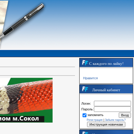
С каждого по лайку!
Нравится
Личный кабинет
Логин:
Пароль:
запомнить
Регистрация
|
Забыли пароль?