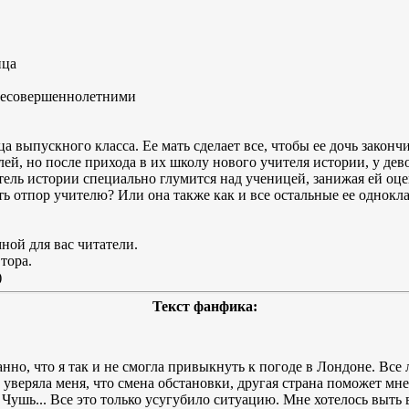
ица
несовершеннолетними
 выпускного класса. Ее мать сделает все, чтобы ее дочь законч
ей, но после прихода в их школу нового учителя истории, у де
тель истории специально глумится над ученицей, занижая ей оце
ть отпор учителю? Или она также как и все остальные ее однокл
ой для вас читатели.
тора.
)
Текст фанфика:
анно, что я так и не смогла привыкнуть к погоде в Лондоне. Все 
уверяла меня, что смена обстановки, другая страна поможет мне
Чушь... Все это только усугубило ситуацию. Мне хотелось выть 