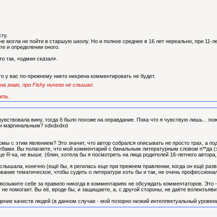
ту.
не могла не пойти в старшую школу. Но и полное среднее в 16 лет нереально, при 11-л
те и определении оного.
то так, «одмин сказал».
 то у вас по-прежнему никто нихрена комментировать не будет.
а знаю, про Fishy ничего не слышал.
ать.
вствовала вину, тогда б было похоже на оправдание. Пока что я чувствую лишь... п
 и маргинальным? xdxdxdxd
омы с этим явлением? Это значит, что автор собрался описывать не просто трах, а по
бами. Вы полагаете, что мой комментарий с банальным литературным словом п**да (
е R-ка, не выше. (блин, хотела бы я посмотреть на лица родителей 16-летнего автора
слышала, конечно (ещё бы, я регилась еще при прежнем правлении, когда он ещё разв
зование тематическое, чтобы судить о литературе хоть бы и так, не очень профессиона
возьмите себе за правило никогда в комментариях не обсуждать комментаторов. Это -
 не помогает. Вы её, вроде бы, и защищаете, а, с другой стороны, не даёте волеизъяви
ние качеств людей (в данном случае - мой позорно низкий интеллектуальный уровень)