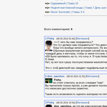
Одержимый | Глава 10
Неделя маггловской моды | Глава 7 День шес
Never Surrender | Главы 3-4.
Всего комментариев
:
6
1
Fishy
[
Материал
]
(06.02.2014 02:44)
== С чего бы нам понравилось?
Что тут должно нам понравиться? Что дево
Пока что вообще ничего интересного. Ну в
Обычные малолетние мотания соплей на ку
«каждый день я мечтала, чтобы от меня отстали, 
«Ей было наплевать на то, что хочу я. Я чувствов
О боже.
Нет, ну вот все сразу посочувствовали малолетне
Это с этой девочкой нас ожидает педофильская по
2
don_vanchos
[
Материал
]
(06.02.2014 11:52)
Fishy
,
не стоит отвечать за всех словами "нам".
Вы прочитали только пролог, а уже делаете поспеш
что написано достаточно грамотно.
Также есть возможность оценить материал по пят
3
Fishy
[
Материал
]
(06.02.2014 15:54)
don_vanchos,
да это же классическая фик