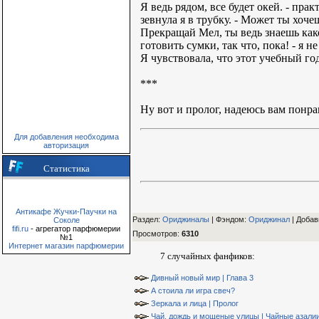
Я ведь рядом, все будет окей. - пр
зевнула я в трубку. - Может ты хочеш
Прекращай Мел, ты ведь знаешь како
готовить сумки, так что, пока! - я н
Я чувствовала, что этот учебный го
***
Ну вот и пролог, надеюсь вам понра
Для добавления необходима
авторизация
Статистика
Антикафе Жучки-Паучки на
Раздел:
Ориджиналы
| Фэндом
:
Ориджинал
|
Добав
Соколе
fifi.ru
- агрегатор парфюмерии
Просмотров
:
6310
№1
Интернет магазин парфюмерии
7 случайных фанфиков:
Дивный новый мир | Глава 3
А стоила ли игра свеч?
Зеркала и лица | Пролог
Чай, дождь и мощеные улицы | Чайные азали