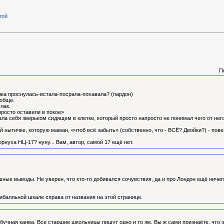
той
П
чка проснулась-встала-посрала-похавала? (пардон)
ообще.
лак.
просто оставили в покое»
ала себя зверьком сидящем в клетке, который просто напросто не понимал чего от него
й нытичке, которую маман, «чтоб всё забыть» (собственно, что - ВСЁ? Двойки?) - пове
рнуха НЦ-17? нуну... Вам, автор, самой 17 ещё нет.
ные выводы. Не уверен, что кто-то добивался сочувствия, да и про Лондон ещё ничего 
ибалльной шкале справа от названия на этой странице.
бучная канва. Все старшие школьницы пишут одно и то же. Вы ж сами признаёте, что эт