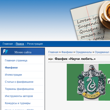
Главная
::
Поиск
::
Регистрация
Меню сайта
Главная
»
Фанфики
»
Ориджиналы
»
Ориджинал
Фанфик «Научи любить.»
Главная страница
Фанфики
Иллюстрации
Статьи о фанфикшене
Термины фанфикшена
Инструменты авторов
Конкурсы и турниры