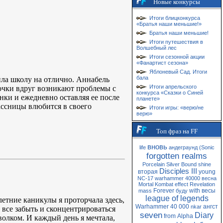
Новые конкурсы
Итоги блицконкурса
«Братья наши меньшие!»
Братья наши меньшие!
Итоги путешествия в
Волшебный лес
Итоги сезонной акции
«Фанартист сезона»
Яблоневый Сад. Итоги
бала
ила школу на отлично. Аннабель
Итоги апрельского
вочки вдруг возникают проблемы с
конкурса «Сказки о Синей
нки и ежедневно оставляя ее после
планете»
ассницы влюбится в своего
Итоги игры: «верю/не
верю»
Топ фраз на FF
вновь
life
андеграунд
(Sonic
forgotten realms
Porcelain
Silver
Bound
shine
Disciples III
вторая
young
NC-17
warhammer 40000
весна
Mortal Kombat
effect
Revelation
Forever
with
весы
mass
буду
league of legends
летние каникулы я проторчала здесь,
Warhammer 40 000
ангст
nkar
 все забыть и сконцентрироваться
seven
Diary
from
Alpha
волком. И каждый день я мечтала,