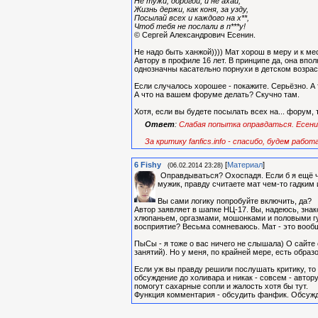
Не тужи, дорогой, и не ахай,
Жизнь держи, как коня, за узду,
Посылай всех и каждого на х**,
Чтоб тебя не послали в п***у!
© Сергей Александрович Есенин.
Не надо быть ханжой)))) Мат хорош в меру и к мес
Автору в профиле 16 лет. В принципе да, она впол
однозначны касательно порнухи в детском возрас
Если случалось хорошее - покажите. Серьёзно. А 
А что на вашем форуме делать? Скучно там.
Хотя, если вы будете посылать всех на... форум,
Ответ
:
Слабая попытка оправдаться. Есенин
За критику fanfics.info - спасибо, будем работ
6
Fishy
[
Материал
]
(06.02.2014 23:28)
Оправдываться? Охоспадя. Если б я ещё чу
мужик, правду считаете мат чем-то гадким
Вы сами логику попробуйте включить, да?
Автор заявляет в шапке НЦ-17. Вы, надеюсь, знак
хлюпаньем, оргазмами, мошонками и половыми гу
восприятие? Весьма сомневаюсь. Мат - это вообщ
ПыСы - я тоже о вас ничего не слышала) О сайте 
занятий). Но у меня, по крайней мере, есть обра
Если уж вы правду решили послушать критику, то 
обсуждение до холивара и никак - совсем - автору
помогут сахарные сопли и жалость хотя бы тут.
Функция комментария - обсудить фанфик. Обсужде