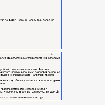
етке-то. Кстати, законы России таки довольно
0
ожалуй что раздражение ханжеством. Вы, взрослый
дробный, со всякими нюансами. То есть с
заметьте, цензурированным) покоробит её нежное
, подробно описывающего, например, минет!)
ивался и тут была куча конкурсов и литературных
льно.
 правило номер один, которое низводит
ть. Я прочла её творение на фикбуке. Вряд ли ей
 - это полное неуважение к автору.