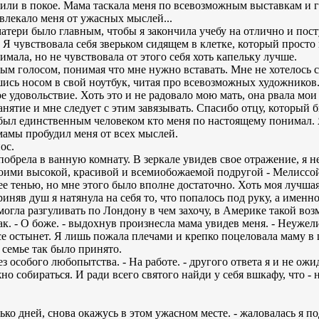
вили в покое. Мама таскала меня по всевозможным выставкам и г
твлекало меня от ужасных мыслей...
матери было главным, чтобы я закончила учебу на отлично и пос
я. Я чувствовала себя зверьком сидящем в клетке, который просто
нимала, но не чувствовала от этого себя хоть капельку лучше.
ным голосом, понимая что мне нужно вставать. Мне не хотелось с
шись носом в свой ноутбук, читая про всевозможных художников
 удовольствие. Хоть это и не радовало мою мать, она рвала мои
анятие и мне следует с этим завязывать. Спасибо отцу, который 
 был единственным человеком кто меня по настоящему понимал. 
 мамы пробудил меня от всех мыслей.
ос.
я побрела в ванную комнату. В зеркале увидев свое отражение, я 
воими высокой, красивой и всемиобожаемой подругой - Мелиссой
 ее тенью, но мне этого было вполне достаточно. Хоть моя лучша
 Приняв душ я натянула на себя то, что попалось под руку, а име
могла разгуливать по Лондону в чем захочу, в Америке такой во
к. - О боже. - выдохнув произнесла мама увидев меня. - Неужел
се остынет. Я лишь пожала плечами и крепко поцеловала маму в 
 семье так было принято.
без особого любопытства. - На работе. - другого ответа я и не ож
но собираться. И ради всего святого найди у себя вшкафу, что - ни
лько дней, снова окажусь в этом ужасном месте. - жаловалась я по