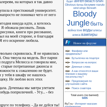
ангел
bleach
блич
алереям, на которых я так давно
будет
Obvious
безумие
naruto
битва
wind
wings
Beneath
тупила в престижный университет.
Bloody
 напросто не понимал чего от него
Jungle
быть
егодня никуда идти, а хотелось
. Я обожала рисовать. Лишь
воды
война
love
алисы
 рисунки, книги про рисование,
вампиры
алиса
был на моей стороне, и благодаря
Я его искренне любила.
Новое на форуме
Фанфики или
невольно скривилась. Я не нравилась
ориджиналы?
. Она тянула на модель. Все парни
Бутылочка на поцелуи
я подруга Мелисса и говорила мне,
Вопросом на вопрос
нно старые потрепанные джинсы и
Длинные слова
зможности к сожалению не будет.
А как относятся ваши
близкие к вашему
и у тебя в шкафу не нашлось
писательству?
щеку. Не люблю всех этих
Предложения по
улучшению сайта
идала. Доченька мы завтра улетаем
Поиск соавтора
будь поприличней. - Угу... - без
Total users (no banned):
5005
Ry7.ru -
Интернет магазин
друге по телефону. - Да не дуйся ты!
парфюмерии