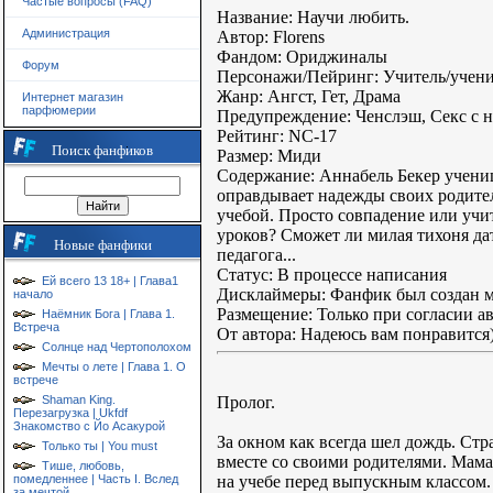
Частые вопросы (FAQ)
Название: Научи любить.
Администрация
Автор: Florens
Фандом: Ориджиналы
Форум
Персонажи/Пейринг: Учитель/учен
Жанр: Ангст, Гет, Драма
Интернет магазин
парфюмерии
Предупреждение: Ченслэш, Секс с 
Рейтинг: NC-17
Поиск фанфиков
Размер: Миди
Содержание: Аннабель Бекер ученица
оправдывает надежды своих родител
учебой. Просто совпадение или учи
уроков? Сможет ли милая тихоня да
Новые фанфики
педагога...
Статус: В процессе написания
Ей всего 13 18+ | Глава1
Дисклаймеры: Фанфик был создан мн
начало
Размещение: Только при согласии ав
Наёмник Бога | Глава 1.
Встреча
От автора: Надеюсь вам понравится
Солнце над Чертополохом
Мечты о лете | Глава 1. О
встрече
Пролог.
Shaman King.
Перезагрузка | Ukfdf
Знакомство с Йо Асакурой
За окном как всегда шел дождь. Стр
Только ты | You must
вместе со своими родителями. Мама 
Тише, любовь,
на учебе перед выпускным классом. 
помедленнее | Часть I. Вслед
за мечтой