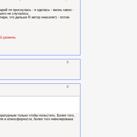
арий «я проснулась - я оделась - жизнь гавно -
шего не случалось.
пари, что дальше R автор ниасилит) - потом
й уровень.
0
0
ературным только чтобы польстить. Более того,
тиля и атмосферности, более того нивелирована