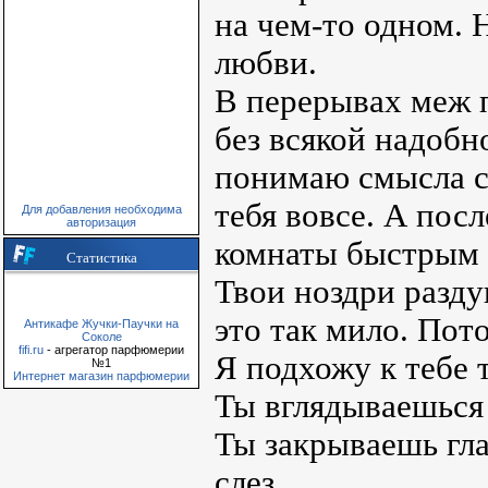
на чем-то одном. 
любви.
В перерывах меж 
без всякой надобн
понимаю смысла с
тебя вовсе. А пос
Для добавления необходима
авторизация
комнаты быстрым 
Статистика
Твои ноздри разду
это так мило. Пот
Антикафе Жучки-Паучки на
Соколе
fifi.ru
- агрегатор парфюмерии
Я подхожу к тебе 
№1
Интернет магазин парфюмерии
Ты вглядываешься 
Ты закрываешь гла
слез.