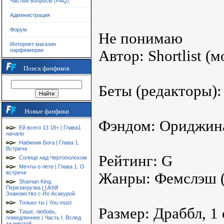
Частые вопросы (FAQ)
Администрация
Форум
Не понимаю
Интернет магазин
парфюмерии
Автор: Shortlist (
Поиск фанфиков
Беты (редакторы):
Новые фанфики
Фэндом: Ориджин
Ей всего 13 18+ | Глава1
начало
Наёмник Бога | Глава 1.
Встреча
Рейтинг: G
Солнце над Чертополохом
Мечты о лете | Глава 1. О
встрече
Жанры: Фемслэш (
Shaman King.
Перезагрузка | Ukfdf
Знакомство с Йо Асакурой
Только ты | You must
Размер: Драббл, 1
Тише, любовь,
помедленнее | Часть I. Вслед
за мечтой