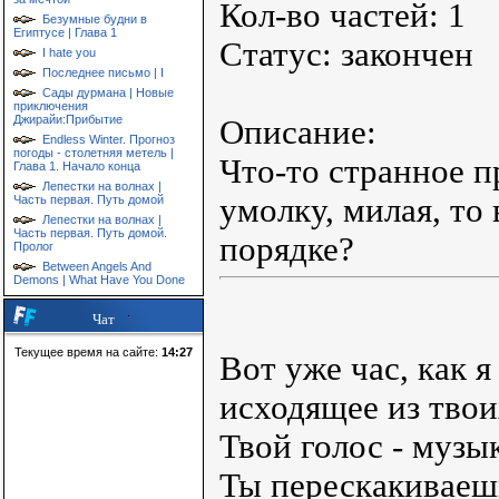
Кол-во частей: 1
Безумные будни в
Египтусе | Глава 1
Статус: закончен
I hate you
Последнее письмо | I
Сады дурмана | Новые
приключения
Джирайи:Прибытие
Описание:
Endless Winter. Прогноз
погоды - столетняя метель |
Что-то странное п
Глава 1. Начало конца
Лепестки на волнах |
умолку, милая, то
Часть первая. Путь домой
Лепестки на волнах |
Часть первая. Путь домой.
порядке?
Пролог
Between Angels And
Demons | What Have You Done
Чат
Текущее время на сайте:
14:27
Вот уже час, как 
исходящее из твои
Твой голос - музы
Ты перескакиваешь