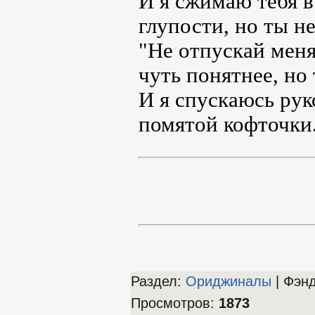
И я сжимаю тебя в
глупости, но ты не
"Не отпускай меня
чуть понятнее, но 
И я спускаюсь рук
помятой кофточки.
Раздел:
Ориджиналы
| Фэн
Просмотров
:
1873