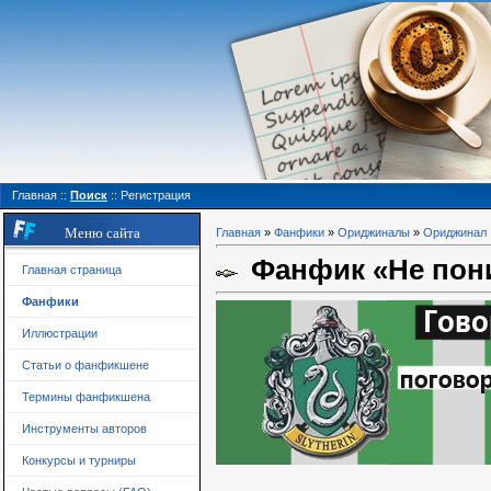
Главная
::
Поиск
::
Регистрация
Меню сайта
Главная
»
Фанфики
»
Ориджиналы
»
Ориджинал
Фанфик «Не по
Главная страница
Фанфики
Иллюстрации
Статьи о фанфикшене
Термины фанфикшена
Инструменты авторов
Конкурсы и турниры