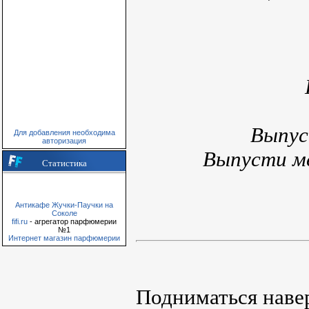
Выпус
Для добавления необходима
авторизация
Выпусти ме
Статистика
Антикафе Жучки-Паучки на
Соколе
fifi.ru
- агрегатор парфюмерии
№1
Интернет магазин парфюмерии
Подниматься наве