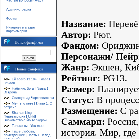
Частые вопросы (FAQ)
Администрация
Форум
Название:
Перевё
Интернет магазин
парфюмерии
Автор:
Рют.
Поиск фанфиков
Фандом:
Ориджин
Персонажи/ Пейр
Жанр:
Экшен, Киб
Новые фанфики
Рейтинг:
PG13.
Ей всего 13 18+ | Глава1
начало
Размер:
Планирует
Наёмник Бога | Глава 1.
Встреча
Статус:
В процесс
Солнце над Чертополохом
Мечты о лете | Глава 1. О
встрече
Размещение:
С ра
Shaman King.
Перезагрузка | Ukfdf
Саммари:
Россия,
Знакомство с Йо Асакурой
Только ты | You must
история. Мир, где
Тише, любовь,
помедленнее | Часть I. Вслед
за мечтой