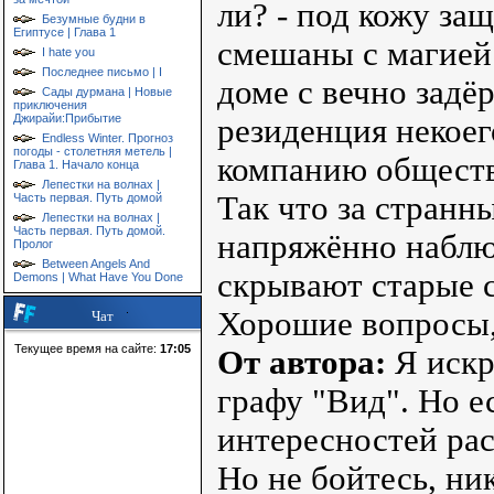
ли? - под кожу за
Безумные будни в
Египтусе | Глава 1
смешаны с магией.
I hate you
Последнее письмо | I
доме с вечно зад
Сады дурмана | Новые
приключения
Джирайи:Прибытие
резиденция некоег
Endless Winter. Прогноз
погоды - столетняя метель |
компанию общест
Глава 1. Начало конца
Лепестки на волнах |
Так что за странн
Часть первая. Путь домой
Лепестки на волнах |
Часть первая. Путь домой.
напряжённо наблю
Пролог
Between Angels And
скрывают старые 
Demons | What Have You Done
Хорошие вопросы, 
Чат
Текущее время на сайте:
17:05
От автора:
Я искр
графу "Вид". Но ес
интересностей рас
Но не бойтесь, ни