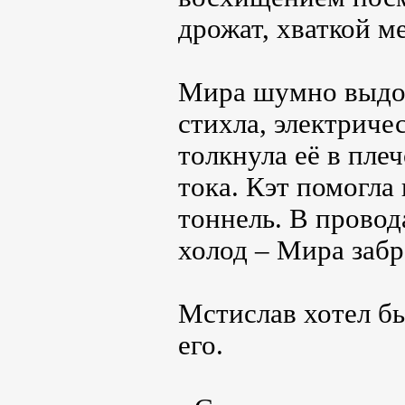
дрожат, хваткой м
Мира шумно выдох
стихла, электриче
толкнула её в пле
тока. Кэт помогла
тоннель. В провод
холод – Мира забр
Мстислав хотел бы
его.