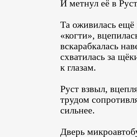
И метнул её в Руст
Та оживилась ещё 
«когти», вцепилас
вскарабкалась нав
схватилась за щёк
к глазам.
Руст взвыл, вцепля
трудом сопротивля
сильнее.
Дверь микроавтоб