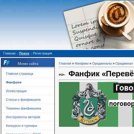
Главная
::
Поиск
::
Регистрация
Меню сайта
Главная
»
Фанфики
»
Ориджиналы
»
Ориджинал
Фанфик «Перевёр
Главная страница
Фанфики
Иллюстрации
Статьи о фанфикшене
Термины фанфикшена
Инструменты авторов
Конкурсы и турниры