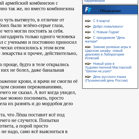
парфюмерии
кий армейский комбинезон с
но так же, но вместо комбинезона
Объявления
 чуть вытянуто, в отличие от
С 8 марта!
боих были зелёно-серые глаза,
Добро пожаловать!
 чего могли постоять за себя.
С Новым Годом!
лагодарить только одного человека
С праздником "День
ал с учеными и постоянно приносил
матери"
чески относились к этом всем
Зимние ролевые игры в
Царском шкафу: новый
лекарства и прочее, действительно,
диаложек в Лаборатории
Иллюзий
о проще, будто в теле открылись
Новый урок в
Художественной Мастерской:
 них не болел, даже банальная
"Шепни на ушко"
День русского языка
ажение крови, и врачи не смогли её
(Пушкинский день России)
 отцом своими переживаниями,
чего не сказал. А вот когда увидел,
рые можно поснимать, просто
ела их разнять и до мордобоя дело
та, что Лёша поставит всё под
ичего не случится. Попытки
ответа, а порой просто
 не надо, само всё выясниться в