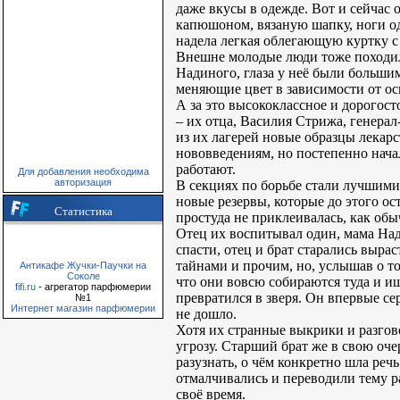
даже вкусы в одежде. Вот и сейчас 
капюшоном, вязаную шапку, ноги од
надела легкая облегающую куртку с
Внешне молодые люди тоже походили
Надиного, глаза у неё были большим
меняющие цвет в зависимости от осв
А за это высококлассное и дорогост
– их отца, Василия Стрижа, генера
из их лагерей новые образцы лекар
нововведениям, но постепенно нача
работают.
Для добавления необходима
авторизация
В секциях по борьбе стали лучшими,
новые резервы, которые до этого ос
Статистика
простуда не приклеивалась, как обы
Отец их воспитывал один, мама Над
спасти, отец и брат старались выр
тайнами и прочим, но, услышав о том
Антикафе Жучки-Паучки на
Соколе
что они вовсю собираются туда и 
fifi.ru
- агрегатор парфюмерии
превратился в зверя. Он впервые се
№1
Интернет магазин парфюмерии
не дошло.
Хотя их странные выкрики и разгово
угрозу. Старший брат же в свою оче
разузнать, о чём конкретно шла реч
отмалчивались и переводили тему раз
своё время.