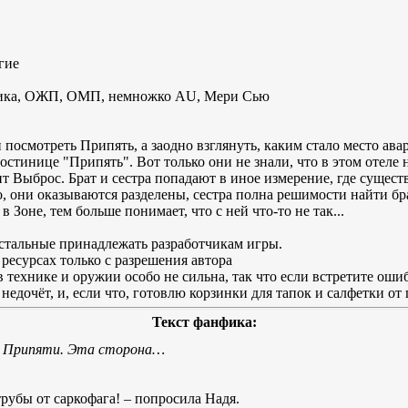
гие
сика, ОЖП, ОМП, немножко AU, Мери Сью
 посмотреть Припять, а заодно взглянуть, каким стало место а
остинице "Припять". Вот только они не знали, что в этом отеле
ит Выброс. Брат и сестра попадают в иное измерение, где существ
, они оказываются разделены, сестра полна решимости найти бра
в Зоне, тем больше понимает, что с ней что-то не так...
стальные принадлежать разработчикам игры.
ресурсах только с разрешения автора
 в технике и оружии особо не сильна, так что если встретите оши
недочёт, и, если что, готовлю корзинки для тапок и салфетки от
Текст фанфика:
ти Припяти. Эта сторона…
трубы от саркофага! – попросила Надя.