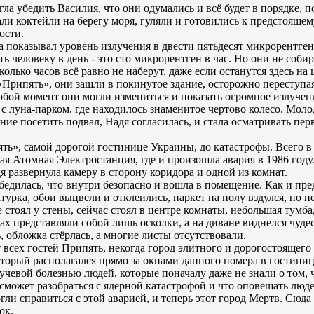
гла убедить Василия, что они одумались и всё будет в порядке, 
ли коктейли на берегу моря, гуляли и готовились к предстоящему
ости.
а показывал уровень излучения в двести пятьдесят микрорентген
 человеку в день - это сто микрорентген в час. Но они не собир
лько часов всё равно не наберут, даже если останутся здесь на ц
рипять», они зашли в покинутое здание, осторожно переступая
юбой момент они могли измениться и показать огромное излучени
 с луна-парком, где находилось знаменитое чертово колесо. Мол
ние посетить подвал, Надя согласилась, и стала осматривать пе
ть», самой дорогой гостинице Украины, до катастрофы. Всего в
я Атомная Электростанция, где и произошла авария в 1986 году
я развернула камеру в сторону коридора и одной из комнат.
бедилась, что внутри безопасно и вошла в помещение. Как и пре
турка, обои выцвели и отклеились, паркет на полу вздулся, но н
 стоял у стены, сейчас стоял в центре комнаты, небольшая тумба,
ах представляли собой лишь осколки, а на диване виднелся чуде
, обложка стёрлась, а многие листы отсутствовали.
т всех гостей Припять, некогда город элитного и дорогостоящего
который располагался прямо за окнами данного номера в гостинице
учевой болезнью людей, которые поначалу даже не знали о том,
 сможет разобраться с ядерной катастрофой и что оповещать люд
гли справиться с этой аварией, и теперь этот город Мертв. Сюда 
ок.