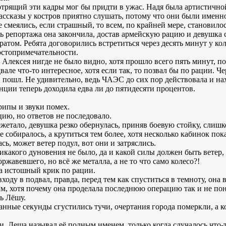
трящий эти кадры мог бы придти в ужас. Надя была артистично
рассказы у костров приятно слушать, потому что они были имен
е смеялись, если страшный, то всем, по крайней мере, становилос
ь репортажа она закончила, достав армейскую рацию и девушка с
атом. Ребята договорились встретиться через десять минут у ко
остопримечательности.
Алексея нигде не было видно, хотя прошло всего пять минут, по
вале что-то интересное, хотя если так, то позвал бы по рации. 
 пошл. Не удивительно, ведь ЧАЭС до сих пор действовала и на
нции теперь доходила едва ли до пятидесяти процентов.
рипы и звуки помех.
цию, но ответов не последовало.
ежетало, девушка резко обернулась, приняв боевую стойку, слишк
не собиралось, а крутиться тем более, хотя несколько кабинок по
ь, может ветер подул, вот они и затряслись.
никакого дуновения не было, да и какой силы должен быть ветер, 
ржавевшего, но всё же металла, а не то что само колесо?!
а истошный крик по рации.
ходу в подвал, правда, перед тем как спуститься в темноту, она
ым, хотя почему она проделала последнюю операцию так и не пон
ь Лёшу.
танные секунды сгустились тучи, очертания города померкли, а 
и, Леша называл её полным именем, только когда случалось что-т