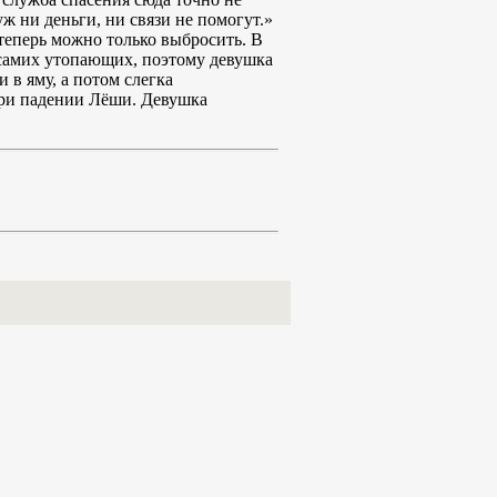
уж ни деньги, ни связи не помогут.»
 теперь можно только выбросить. В
к самих утопающих, поэтому девушка
 в яму, а потом слегка
 при падении Лёши. Девушка