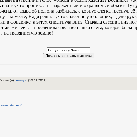
ут за то, что проникла на заражённый и охраняемый объект. Тут 
ена, от удара об пол она разбилась, а корпус слегка треснул, её
инут на месте, Надя решила, что спасение утопающих, - дело ру
и в фонарике, а затем спрыгнула вниз. Сначала свесив вниз ноги
от же миг её глаза ослепила яркая вспышка света, которая была
… на травянистую землю!
бавил (а)
:
Адидас
(23.11.2011)
чение. Часть 2.