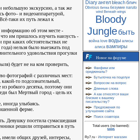
Diary
ангел
bleach
блич
и небольшую экскурсию, а так же
Obvious
безумие
naruto
битва
wind
Beneath
wings
сь фото– и видеоаппаратурой,
Bloody
Всё-таки их путь лежал к
Jungle
и информацию об этом месте -
быть
 что им пришлось изучить наизусть -
воды
война
love
алисы
ни при каких обстоятельствах не
вампиры
е года) нельзя было выезжать под
алиса
мнительного удовольствия прогулки
Новое на форуме
ыля) будет не на ком проверить,
Фанфики или
ориджиналы?
тво фотографий с различных мест:
Бутылочка на поцелуи
 какой-то подсознательный,
Вопросом на вопрос
 из робкого десятка, поэтому они
Длинные слова
еди был Мертвый город - цель их
А как относятся ваши
близкие к вашему
писательству?
, иногда улыбаясь.
Предложения по
рошенной ферме.
улучшению сайта
Поиск соавтора
ать. Девушку посетила сумасшедшая
венники решили отправиться в путь
Total users (no banned):
5005
м, имели общих друзей, интересы,
Ry7.ru -
Интернет магазин