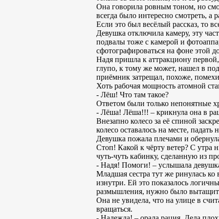
Она говорила ровным тоном, но смо
всегда было интересно смотреть, а 
Если это был весёлый рассказ, то вс
Девушка отключила камеру, эту част
подвалы тоже с камерой и фотоаппар
сфотографироваться на фоне этой д
Надя пришла к аттракциону первой, 
глупо, к тому же может, нашел в под
приёмник затрещал, похоже, помехи
Хоть рабочая мощность атомной ста
- Лёш! Что там такое?
Ответом были только непонятные х
- Лёша! Лёша!!! – крикнула она в ра
Внезапно колесо за её спиной заскр
колесо оставалось на месте, падать 
Девушка пожала плечами и обернулас
Стоп! Какой к чёрту ветер? С утра 
чуть-чуть кабинку, сделанную из про
- Надя! Помоги! – услышала девушк
Младшая сестра тут же ринулась ко в
изнутри. Ей это показалось логичн
размышления, нужно было вытащит
Она не увидела, что на улице в счи
вращаться.
- Надежда! – орала рация. Дела плох