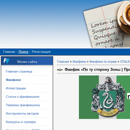
Главная
::
Поиск
::
Регистрация
Меню сайта
Главная
»
Фанфики
»
Фанфики по играм
»
STAL
Фанфик «По ту сторону Зоны | Пр
Главная страница
Фанфики
Иллюстрации
Статьи о фанфикшене
Термины фанфикшена
Инструменты авторов
Конкурсы и турниры