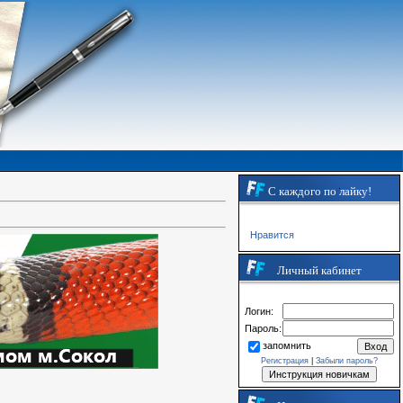
С каждого по лайку!
Нравится
Личный кабинет
Логин:
Пароль:
запомнить
Регистрация
|
Забыли пароль?