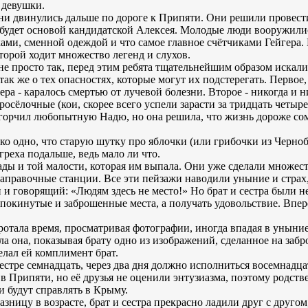
т девушки.
ни двинулись дальше по дороге к Припяти. Они решили провест
 будет основой кандидатской Алексея. Молодые люди вооружили
ми, сменной одеждой и что самое главное счётчиками Гейгера. 
орой ходит множество легенд и слухов.
 не просто так, перед этим ребята тщательнейшим образом искал
так же о тех опасностях, которые могут их подстерегать. Первое,
ера - каралось смертью от лучевой болезни. Второе - никогда и 
росёлочные (кои, скорее всего успели зарасти за тридцать четыр
огорчил любопытную Надю, но она решила, что жизнь дороже со
ько одно, что старую шутку про яблочки (или грибочки из Черноб
 греха подальше, ведь мало ли что.
ады и той малости, которая им выпала. Они уже сделали множес
аправочные станции. Все эти пейзажи наводили уныние и страх,
 говорящий: «Людям здесь не место!» Но брат и сестра были не
 покинутые и заброшенные места, а получать удовольствие. Впер
ротала время, просматривая фотографии, иногда впадая в уныние
зала она, показывая брату одно из изображений, сделанное на заб
елал ей комплимент брат.
сестре семнадцать, через два дня должно исполниться восемнадц
 в Припяти, но её друзья не оценили энтузиазма, поэтому родст
и будут справлять в Крыму.
зницу в возрасте, брат и сестра прекрасно ладили друг с друго