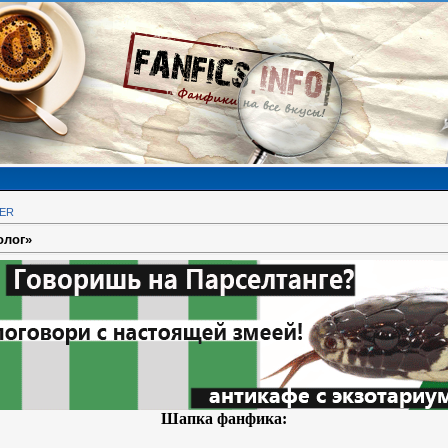
KER
олог»
Шапка фанфика: