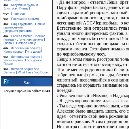
- Да не вопрос, - ответил Лёша, бра
Безумные будни в
Пару фотографий было сделано, и о
Египтусе | Глава 1
сделать краткий репортаж, который
I hate you
приборами ночного видения, палатка
Последнее письмо | I
легендарной АЭС-Чернорбыль, о кот
Сады дурмана | Новые
Естественно, они отправились туда
приключения
Джирайи:Прибытие
узнали много интересных фактов, а 
Endless Winter. Прогноз
никуда не ходить без счётчиков Гейг
погоды - столетняя метель |
сходить с бетонных дорог, даже на п
Глава 1. Начало конца
страхом смерти. Этот факт немало 
Лепестки на волнах |
Часть первая. Путь домой
по чернобыльскому лесу.
Лепестки на волнах |
Лёшу, в этом плане, расстроило тол
Часть первая. Путь домой.
хотя он не хотел этого взаправду, от
Пролог
Тем не менее, родственники были р
Between Angels And
Demons | What Have You Done
заброшенные фермы, склады, бензоз
животный, шевелящийся в сознании и
Чат
старались не обращать внимание на
поездки.
Текущее время на сайте:
16:43
Лёша вел новый «Nissan», а Надя ко
- Я здесь хорошо получилась, - ска
- Ты везде хорошо получаешься, - сд
Алексею было двадцать шесть, его 
идея - отметить свой день рождения
немного раньше. А сам праздник он
Не смотря на почти десятилетнюю ра