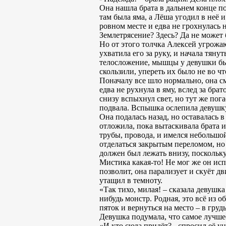
Она нашла брата в дальнем конце по
там была яма, а Лёша угодил в неё 
ровном месте и едва не грохнулась
Землетрясение? Здесь? Да не может 
Но от этого толчка Алексей угрожаю
ухватила его за руку, и начала тян
телосложение, мышцы у девушки был
скользили, упереть их было не во ч
Поначалу все шло нормально, она см
едва не рухнула в яму, вслед за бра
снизу вспыхнул свет, но тут же пога
подвала. Вспышка ослепила девушку 
Она подалась назад, но оставалась 
отложила, пока вытаскивала брата 
трубы, провода, и имелся небольшо
отделаться закрытым переломом, но 
должен был лежать внизу, поскольку
Мистика какая-то! Не мог же он испа
позволит, она парализует и скуёт д
утащил в темноту.
«Так тихо, милая! – сказала девушка
нибудь монстр. Родная, это всё из о
пяток и вернуться на место – в груд
Девушка подумала, что самое лучшее
«И кто сюда придёт? - спросил её 