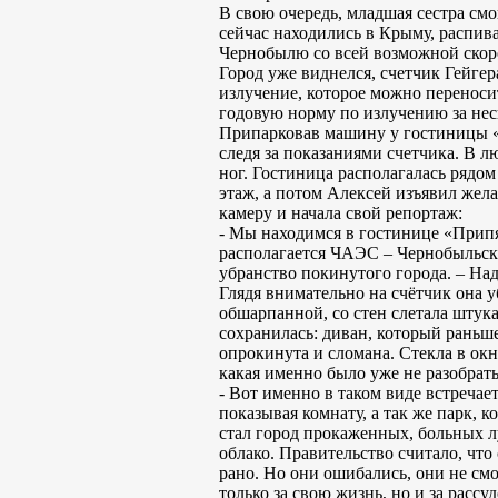
В свою очередь, младшая сестра смо
сейчас находились в Крыму, распива
Чернобылю со всей возможной скор
Город уже виднелся, счетчик Гейгер
излучение, которое можно переносить
годовую норму по излучению за неско
Припарковав машину у гостиницы «П
следя за показаниями счетчика. В л
ног. Гостиница располагалась рядом
этаж, а потом Алексей изъявил жела
камеру и начала свой репортаж:
- Мы находимся в гостинице «Припя
располагается ЧАЭС – Чернобыльска
убранство покинутого города. – Над
Глядя внимательно на счётчик она у
обшарпанной, со стен слетала штука
сохранилась: диван, который раньше
опрокинута и сломана. Стекла в окн
какая именно было уже не разобрать
- Вот именно в таком виде встречае
показывая комнату, а так же парк, 
стал город прокаженных, больных л
облако. Правительство считало, что
рано. Но они ошибались, они не смо
только за свою жизнь, но и за рассуд