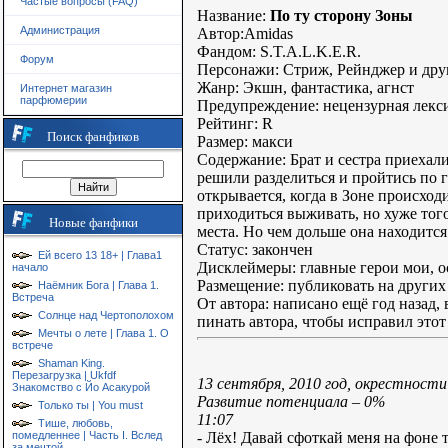
Частые вопросы (FAQ)
Название:
По ту сторону Зоны
Администрация
Автор:Amidas
Фандом: S.T.A.L.K.E.R.
Форум
Персонажи: Стриж, Рейнджер и дру
Жанр: Экшн, фантастика, агнст
Интернет магазин
парфюмерии
Предупреждение: нецензурная лек
Рейтинг: R
Поиск фанфиков
Размер: макси
Содержание: Брат и сестра приехали
решили разделиться и пройтись по г
открывается, когда в Зоне происход
приходиться выживать, но хуже того
Новые фанфики
места. Но чем дольше она находится 
Статус: закончен
Ей всего 13 18+ | Глава1
Дисклеймеры: главные герои мои, о
начало
Размещение: публиковать на других 
Наёмник Бога | Глава 1.
Встреча
От автора: написано ещё год назад,
Солнце над Чертополохом
пинать автора, чтобы исправил этот 
Мечты о лете | Глава 1. О
встрече
Shaman King.
Перезагрузка | Ukfdf
13 сентября, 2010 год, окрестнос
Знакомство с Йо Асакурой
Развитие потенциала – 0%
Только ты | You must
11:07
Тише, любовь,
- Лёх! Давай сфоткай меня на фоне 
помедленнее | Часть I. Вслед
за мечтой