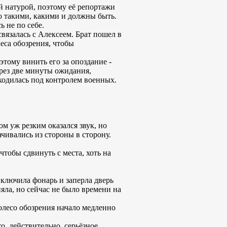
й натурой, поэтому её репортажи
но такими, какими и должны быть.
ь не по себе.
вязалась с Алексеем. Брат пошел в
леса обозрения, чтобы
этому винить его за опоздание -
Через две минуты ожидания,
ходилась под контролем военных.
ом уж резким оказался звук, но
качивались из стороны в сторону.
чтобы сдвинуть с места, хоть на
 включила фонарь и заперла дверь
яла, но сейчас не было времени на
колесо обозрения начало медленно
о, действительно, серьёзное.