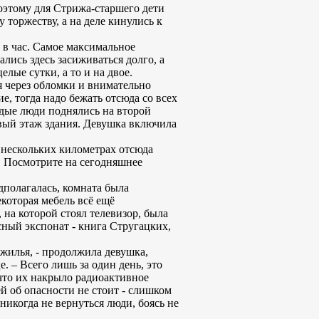
поэтому для Стрижа-старшего дети
 торжеству, а на деле кинулись к
 в час. Самое максимальное
ались здесь засиживаться долго, а
елые сутки, а то и на двое.
 через обломки и внимательно
е, тогда надо бежать отсюда со всех
одые люди поднялись на второй
рвый этаж здания. Девушка включила
 нескольких километрах отсюда
. Посмотрите на сегодняшнее
дполагалась, комната была
екоторая мебель всё ещё
 на которой стоял телевизор, была
сный экспонат - книга Стругацких,
 жилья, - продолжила девушка,
. – Всего лишь за один день, это
 что их накрыло радиоактивное
ей об опасности не стоит - слишком
никогда не вернуться люди, боясь не