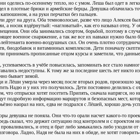
они оделись по-осеннему тепло, но с умом. Леша был одет в лег
ел в плотные брюки и армейские берцы. Девушка облачилась точ
 капюшоном, а на руки перчатки без пальцев.
 друг на друга. Оба темноволосые, разве что лицо Алексея было
и, а носик вздёрнутый: «нагловатый», как его называл отец. У о
ещения. Они оба занимались спортом, борьбой, поэтому в случае
оящее военное снаряжение, а так же все их навыки нужно было б
л-лейтенанта военно-воздушных сил. Он очень плотно сотруднич
ств, биодобавок и витаминных комплексов. Дети поначалу скепти
ли принимать прописанные отцом курсы и заметили, что данные 
 успеваемость в учёбе повысилась, запоминать все стало намног
тавались недоступны. К тому же за последние шесть лет никто из
чно бывает зимой.
и и Лёши умерла через месяц после вторых родов, произошло зар
астить Надю и у них это получилось. Дети постоянно делились с
, что отпрыски хотят посетить Припять, сначала напрягся, но ни
ищут подробную информацию маршрутов и безопасных мест, кото
рьёзно наорал на них, едва не подрался с Лёшей, хорошо дочь усп
ры девушка не поняла. Они что-то орали насчет какого-то проек
редь сказал, что держит ситуацию под контролем и с проектом н
ь проваливались, и отец и брат либо замыкались либо уходили от 
говора. Ладно, Надя не была на них в обиде, не хотят говорить-