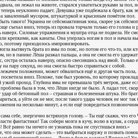
двала, он лежал на животе, старался ухватиться руками за пол, 
и теперь неуклонно падает. Девушка уже подбежала к брату, как з
 на заваленный мусором, штукатуркой и крысиным помётом пол.
быть такого! Украина не сейсмоактивная зона, скорее уж сейсмо
ще съехал вниз, теперь из провала торчали только его голова и 
уть наверх. Силовые упражнения и муштра отца не подвела. Не см
и крепкими, как канаты. Она уперлась ногам в пол и начала выт
то, поэтому приходилось импровизировать.
огла вытянуть брата из ямы по пояс, но потом его что-то, или к
том, но в панике Лёша разжал пальцы, а она не смогла его удержат
с, сестра осталась наверху, опасно свесившись над ямой. Только 
на пару секунд, но она смогла быстро справиться с собой.
в лежачем положении, может обвалиться ещё и другая часть пола,
и посветила вниз. Похоже, там был уровень, по которому прокл
й узкий проход. Глубина ямы не превышала трёх метров, даже ес
проблема была в том, что Лёши нигде не было. А падал тот, скоре
 удар об бетонный пол – страшная и болезненная штука. Но брат
риться, а уйти он не мог, после такого удара человек не мог так
вижения на несколько минут, а если ещё повредиться позвоночник,
 сама себе, энергично встряхнув голову. – Ты ещё скажи, что ег
бласти фантастики! Так собери мозги в кучу, волю в кулак, а се
ь! Всё равно ты ничего не узнаешь пока не спустишься вниз.»
, что она может сделать – это выбраться наружу и позвать помо
унылый внутренний голос. – Люди в белых халатах? Военные? Уж