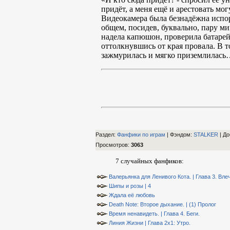
придёт, а меня ещё и арестовать мог
Видеокамера была безнадёжна испорч
общем, посидев, буквально, пару м
надела капюшон, проверила батарейк
оттолкнувшись от края провала. В т
зажмурилась и мягко приземлилась
Раздел:
Фанфики по играм
| Фэндом
:
STALKER
|
До
Просмотров
:
3063
7 случайных фанфиков:
Валерьянка для Ленивого Кота. | Глава 3. Вле
Шипы и розы | 4
Ждала её любовь
Death Note: Второе дыхание. | (1) Пролог
Время ненавидеть. | Глава 4. Беги.
Линия Жизни | Глава 2х1: Утро.