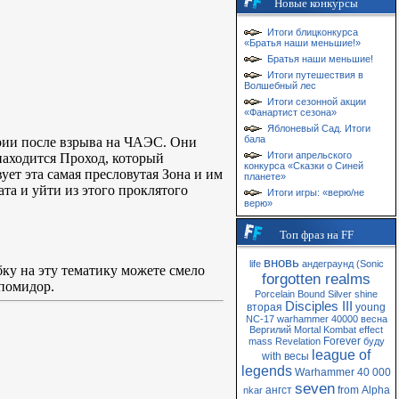
Новые конкурсы
Итоги блицконкурса
«Братья наши меньшие!»
Братья наши меньшие!
Итоги путешествия в
Волшебный лес
Итоги сезонной акции
«Фанартист сезона»
Яблоневый Сад. Итоги
бала
варии после взрыва на ЧАЭС. Они
Итоги апрельского
 находится Проход, который
конкурса «Сказки о Синей
ует эта самая пресловутая Зона и им
планете»
та и уйти из этого проклятого
Итоги игры: «верю/не
верю»
Топ фраз на FF
вновь
life
андеграунд
(Sonic
бку на эту тематику можете смело
forgotten realms
 помидор.
Porcelain
Bound
Silver
shine
Disciples III
вторая
young
NC-17
warhammer 40000
весна
Вергилий
Mortal Kombat
effect
Forever
mass
Revelation
буду
league of
with
весы
legends
Warhammer 40 000
seven
ангст
from
Alpha
nkar