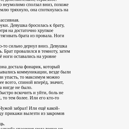
но неумолимо сползал вниз, похоже
емлю тряхнуло, она споткнулась на
пассивная.
руки. Девушка бросилась к брату,
отря на достаточно хрупкое
ягивать брата из провала. Ноги
то-то сильно дернул вниз. Девушка
ь. Брат провалился в темноту, затем
её ноги оставались на уровне
 она достала фонарик, который
адывались коммуникации, везде были
ли упасть, то максимум можно
е всего, спиной вперёд, значит,
а нигде не было.
 быстро вскочить и уйти, боль не
 то тем более. Или его кто-то
о Чужой забрал! Или ещё какой-
рдцу прикажи вылезти из закромов
щь.
 служба спасения сюда точно не