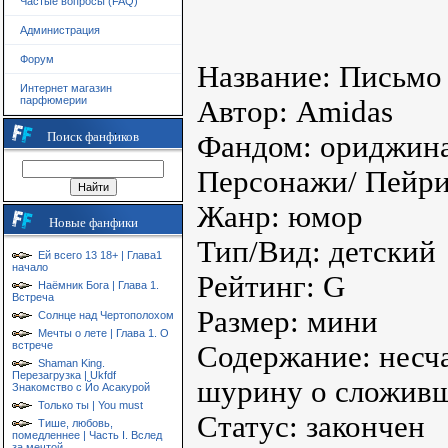
Частые вопросы (FAQ)
Администрация
Форум
Название: Письмо 
Интернет магазин
парфюмерии
Автор: Amidas
Поиск фанфиков
Фандом: ориджин
Персонажи/ Пейри
Жанр: юмор
Новые фанфики
Тип/Вид: детский
Ей всего 13 18+ | Глава1
начало
Рейтинг: G
Наёмник Бога | Глава 1.
Встреча
Размер: мини
Солнце над Чертополохом
Мечты о лете | Глава 1. О
встрече
Содержание: несч
Shaman King.
Перезагрузка | Ukfdf
шурину о сложивш
Знакомство с Йо Асакурой
Только ты | You must
Статус: закончен
Тише, любовь,
помедленнее | Часть I. Вслед
за мечтой