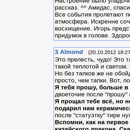
Настроение было упадочны
рассказ. ^^ Амидас, спас
Все события пролетают пе
атмосфера. Искренне соч
восхищение. Игорь предст
придумок в голове. Здоро
3
Almond
(20.10.2012 18:27
Это прелесть, чудо! Это т
такой теплотой и светом. 
Но без тапков же не обой
просто, чем тапки. Вот, ло
Я тебя прошу, больше в
двоеточие после "прошу"
Я прощал тебе всё, но н
подарил нам керамическ
после "статуэтку" тире ну
Вспомни, как на первое
китайского дракона. Ска