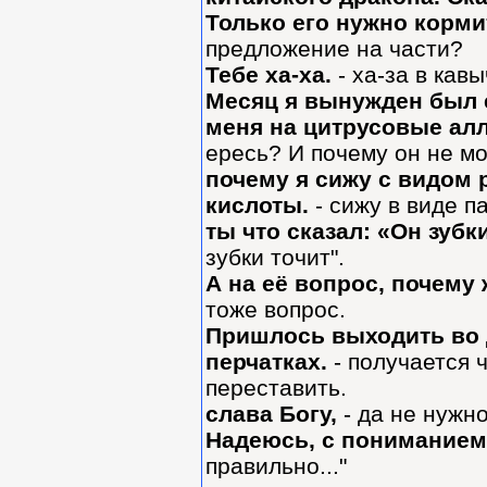
Только его нужно корм
предложение на части?
Тебе ха-ха.
- ха-за в кавы
Месяц я вынужден был е
меня на цитрусовые ал
ересь? И почему он не м
почему я сижу с видом
кислоты.
- сижу в виде п
ты что сказал: «Он зубки
зубки точит".
А на её вопрос, почему 
тоже вопрос.
Пришлось выходить во 
перчатках.
- получается ч
переставить.
слава Богу,
- да не нужн
Надеюсь, с пониманием,
правильно..."