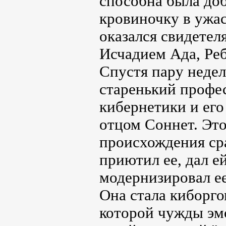
способна была доб
кровиночку в ужас
оказался свидетел
Исчадием Ада, Реб
Спустя пару недел
старенький профе
кибернетики и ег
отцом Соннет. Эт
происхождения сра
приютил ее, дал е
модернизировал ее
Она стала киборго
которой чужды эмо