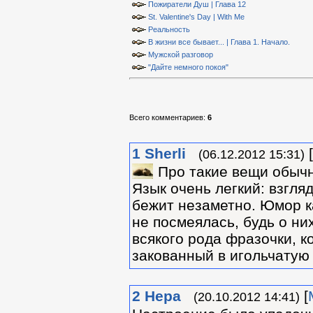
Пожиратели Душ | Глава 12
St. Valentine's Day | With Me
Реальность
В жизни все бывает... | Глава 1. Начало.
Мужской разговор
"Дайте немного покоя"
Всего комментариев
:
6
1
Sherli
[
(06.12.2012 15:31)
Про такие вещи обычн
Язык очень легкий: взгляд
бежит незаметно. Юмор к
не посмеялась, будь о ни
всякого рода фразочки, к
закованный в игольчатую
2
Нера
[
(20.10.2012 14:41)