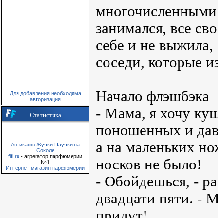
многочисленными 
занимался, все св
себе и не выжила,
соседи, которые и
Начало флэшбэка
Для добавления необходима
авторизация
- Мама, я хочу ку
Статистика
поношенных и дав
а на маленьких но
Антикафе Жучки-Паучки на
Соколе
fifi.ru
- агрегатор парфюмерии
носков не было!
№1
Интернет магазин парфюмерии
- Обойдешься, - 
двадцати пяти. - 
придут!