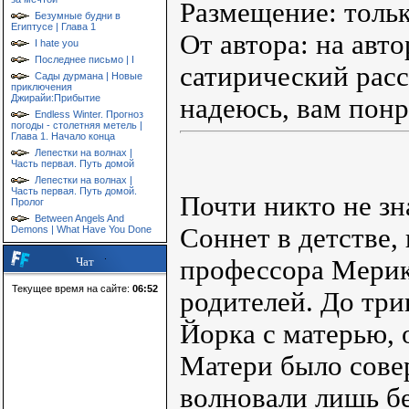
Размещение: тольк
Безумные будни в
Египтусе | Глава 1
От автора: на авто
I hate you
Последнее письмо | I
сатирический расс
Сады дурмана | Новые
приключения
Джирайи:Прибытие
надеюсь, вам понр
Endless Winter. Прогноз
погоды - столетняя метель |
Глава 1. Начало конца
Лепестки на волнах |
Часть первая. Путь домой
Лепестки на волнах |
Часть первая. Путь домой.
Почти никто не зн
Пролог
Between Angels And
Соннет в детстве, 
Demons | What Have You Done
профессора Мерик
Чат
Текущее время на сайте:
06:52
родителей. До три
Йорка с матерью, о
Матери было совер
волновали лишь б