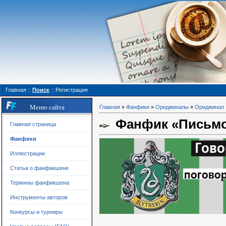
Главная
::
Поиск
::
Регистрация
Меню сайта
Главная
»
Фанфики
»
Ориджиналы
»
Ориджинал
Фанфик «Письмо 
Главная страница
Фанфики
Иллюстрации
Статьи о фанфикшене
Термины фанфикшена
Инструменты авторов
Конкурсы и турниры