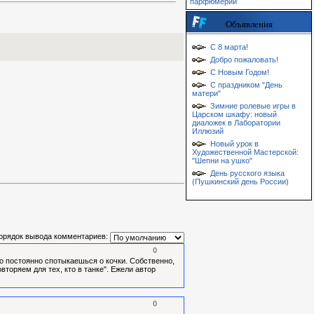
парфюмерии
Объявления
С 8 марта!
Добро пожаловать!
С Новым Годом!
С праздником "День
матери"
Зимние ролевые игры в
Царском шкафу: новый
диаложек в Лаборатории
Иллюзий
Новый урок в
Художественной Мастерской:
"Шепни на ушко"
День русского языка
(Пушкинский день России)
орядок вывода комментариев:
0
но постоянно спотыкаешься о кочки. Собственно,
вторяем для тех, кто в танке". Ежели автор
0