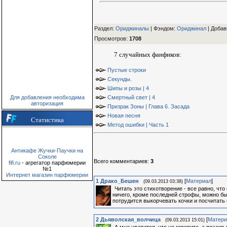
Раздел:
Ориджиналы
| Фэндом
:
Ориджинал
|
Добав
Просмотров
:
1708
7 случайных фанфиков:
Пустые строки
Секунды.
Шипы и розы | 4
Для добавления необходима
Смертный свет | 4
авторизация
Призрак Зоны | Глава 6. Засада
Новая песня
Статистика
Метод ошибки | Часть 1
Антикафе Жучки-Паучки на
Соколе
Всего комментариев
:
3
fifi.ru
- агрегатор парфюмерии
№1
Интернет магазин парфюмерии
1
Драко_Бешен
[
Материал
]
(09.03.2013 03:38)
Читать это стихотворение - все равно, чт
ничего, кроме последней строфы, можно был
потрудится выкорчевать кочки и посчитать
2
Дьяволская_волчица
[
Матери
(09.03.2013 15:01)