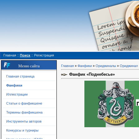
Главная
::
Поиск
::
Регистрация
Меню сайта
Главная
»
Фанфики
»
Ориджиналы
»
Ориджинал
Фанфик «Поднебесье»
Главная страница
Фанфики
Иллюстрации
Статьи о фанфикшене
Термины фанфикшена
Инструменты авторов
Конкурсы и турниры