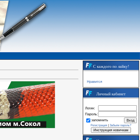
С каждого по лайку!
Нравится
Личный кабинет
Логин:
Пароль:
запомнить
Регистрация
|
Забыли пароль?