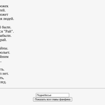
рожек
тей.
может
ля людей.
й были.
я "Рай".
забыли.
рай.
айны.
ольет.
айним
..
ть.
 нет.
ть,
лед.