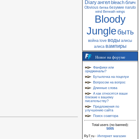
Diary
ангел
bleach
блич
Obvious
безумие
naruto
битва
wind
Beneath
wings
Bloody
Jungle
быть
воды
война
love
алисы
вампиры
алиса
Новое на форуме
Фанфики или
ориджиналы?
Бутылочка на поцелуи
Вопросом на вопрос
Длинные слова
А как относятся ваши
близкие к вашему
писательству?
Предложения по
улучшению сайта
Поиск соавтора
Total users (no banned):
5005
Ry7.ru -
Интернет магазин