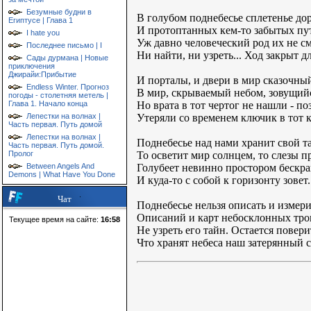
Безумные будни в
В голубом поднебесье сплетенье до
Египтусе | Глава 1
И протоптанных кем-то забытых пу
I hate you
Уж давно человеческий род их не с
Последнее письмо | I
Ни найти, ни узреть... Ход закрыт д
Сады дурмана | Новые
приключения
Джирайи:Прибытие
И порталы, и двери в мир сказочны
Endless Winter. Прогноз
В мир, скрываемый небом, зовущийс
погоды - столетняя метель |
Но врата в тот чертог не нашли - по
Глава 1. Начало конца
Утеряли со временем ключик в тот к
Лепестки на волнах |
Часть первая. Путь домой
Лепестки на волнах |
Поднебесье над нами хранит свой т
Часть первая. Путь домой.
То осветит мир солнцем, то слезы пр
Пролог
Голубеет невинно простором бескр
Between Angels And
Demons | What Have You Done
И куда-то с собой к горизонту зовет.
Чат
Поднебесье нельзя описать и измери
Описаний и карт небосклонных троп
Текущее время на сайте:
16:58
Не узреть его тайн. Остается повери
Что хранят небеса наш затерянный с