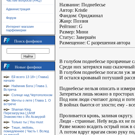
Частые вопросы (FAQ)
Название: Поднебесье
Администрация
Автор: Kristle
Фандом: Ориджинал
Форум
Жанр: Поэзия
Рейтинг: G
Интернет магазин
парфюмерии
Размер: Мини
Статус: Завершён
Поиск фанфиков
Размещение: С разрешения автора
В голубом поднебесье прозрачные с
Среди них затерялся наш сказочный
Новые фанфики
В голубом поднебесье погасли уж з
И остался кровавый потухший рассв
Ей всего 13 18+ | Глава1
начало
Наёмник Бога | Глава 1.
Поднебесье нельзя описать и измери
Встреча
Затеряться лишь можно в просторах 
Солнце над Чертополохом
Под ним люди считают доход и поте
Мечты о лете | Глава 1. О
В войнах бьются от злости; ему - вс
встрече
Shaman King.
Перезагрузка | Ukfdf
Проливается кровь, заливая округу.
Знакомство с Йо Асакурой
Люди - странные. Небу ведь их не п
Только ты | You must
Разве можно всадить острый нож в 
Тише, любовь,
А потом вдруг врагам свою руку по
помедленнее | Часть I. Вслед
за мечтой