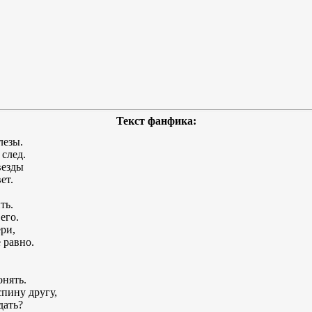
Текст фанфика:
лезы.
 след.
везды
ет.
ть.
его.
ри,
е равно.
онять.
спину другу,
дать?