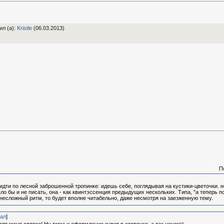
ил (а)
:
Kristle
(06.03.2013)
П
о идти по лесной заброшенной тропинке: идешь себе, поглядывая на кустики-цветочки. 
о бы и не писать, она - как квинтэссенция предыдущих нескольких. Типа, "а теперь по
 несложный ритм, то будет вполне читабельно, даже несмотря на заезженную тему.
ал
]