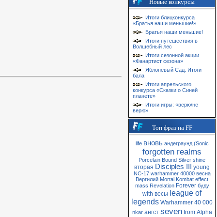
Новые конкурсы
Итоги блицконкурса
«Братья наши меньшие!»
Братья наши меньшие!
Итоги путешествия в
Волшебный лес
Итоги сезонной акции
«Фанартист сезона»
Яблоневый Сад. Итоги
бала
Итоги апрельского
конкурса «Сказки о Синей
планете»
Итоги игры: «верю/не
верю»
Топ фраз на FF
вновь
life
андеграунд
(Sonic
forgotten realms
Porcelain
Bound
Silver
shine
Disciples III
вторая
young
NC-17
warhammer 40000
весна
Вергилий
Mortal Kombat
effect
Forever
mass
Revelation
буду
league of
with
весы
legends
Warhammer 40 000
seven
ангст
from
Alpha
nkar