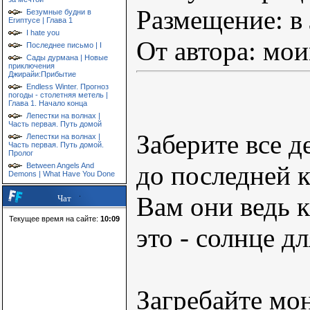
Размещение: в
Безумные будни в
Египтусе | Глава 1
I hate you
От автора: мо
Последнее письмо | I
Сады дурмана | Новые
приключения
Джирайи:Прибытие
Endless Winter. Прогноз
погоды - столетняя метель |
Глава 1. Начало конца
Лепестки на волнах |
Часть первая. Путь домой
Заберите все д
Лепестки на волнах |
Часть первая. Путь домой.
Пролог
до последней 
Between Angels And
Demons | What Have You Done
Вам они ведь 
Чат
Текущее время на сайте:
10:09
это - солнце дл
Загребайте мон