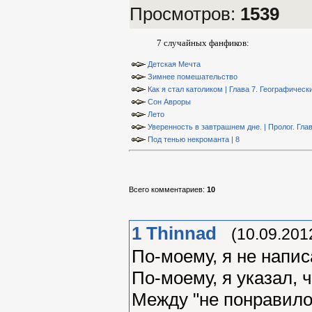
Просмотров
:
1539
7 случайных фанфиков:
Детская Мечта
Зимнее помешательство
Как я стал католиком | Глава 7. Географиче
Сон Авроры
Лето
Уверенность в завтрашнем дне. | Пролог. Гла
Под тенью некроманта | 8
Всего комментариев
:
10
1
Thinnad
(10.09.201
По-моему, я не напис
По-моему, я указал, 
Между "не понравилос