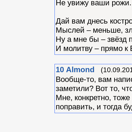
Не увижу ваши рожи.
Дай вам днесь костр
Мыслей – меньше, з
Ну а мне бы – звёзд 
И молитву – прямо к
10
Almond
(10.09.20
Вообще-то, вам напи
заметили? Вот то, чт
Мне, конкретно, тоже
поправить, и тогда бу