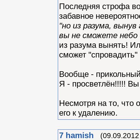
Последняя строфа воо
забавное невероятно
"но из разума, вынув 
вы не сможете небо 
из разума вынять! И
сможет "спровадить"
Вообще - прикольный
Я - просветлён!!!!! Вы
Несмотря на то, что 
его к удалению.
7
hamish
(09.09.2012