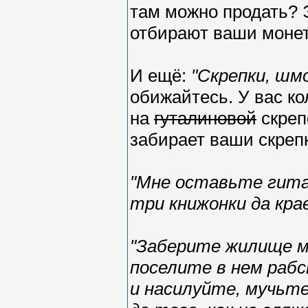
там можно продать? 
отбирают ваши монет
И ещё:
"Скрепки, шм
обижайтесь. У вас ко
на
гуталиновой
скреп
забирает ваши скреп
"Мне оставьте гита
три книжонки да кра
"Заберите жилище м
поселите в нем рабс
и насилуйте, мучьте