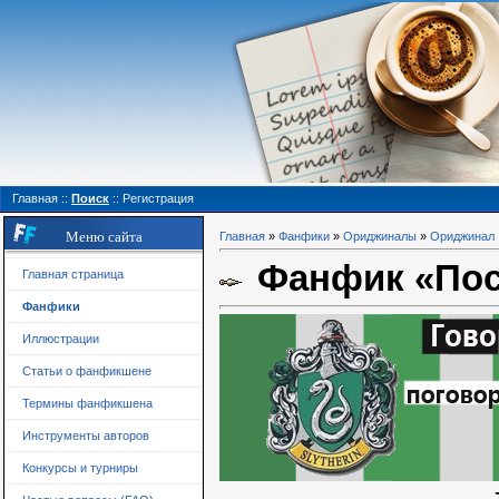
Главная
::
Поиск
::
Регистрация
Меню сайта
Главная
»
Фанфики
»
Ориджиналы
»
Ориджинал
Фанфик «Посв
Главная страница
Фанфики
Иллюстрации
Статьи о фанфикшене
Термины фанфикшена
Инструменты авторов
Конкурсы и турниры