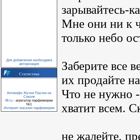
зарывайтесь-ка
Мне они ни к 
только небо ос
Для добавления необходима
Заберите все в
авторизация
Статистика
их продайте н
Что не нужно -
Антикафе Жучки-Паучки на
Соколе
fifi.ru
- агрегатор парфюмерии
хватит всем. 
№1
Интернет магазин парфюмерии
не жалейте, пр