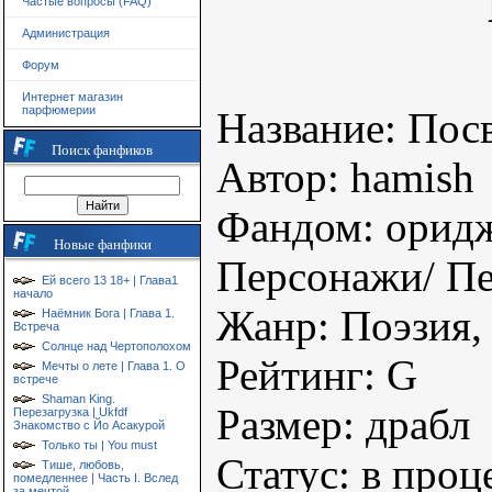
Частые вопросы (FAQ)
Администрация
Форум
Интернет магазин
парфюмерии
Название: Пос
Поиск фанфиков
Автор: hamish
Фандом: орид
Новые фанфики
Персонажи/ Пе
Ей всего 13 18+ | Глава1
начало
Жанр: Поэзия
Наёмник Бога | Глава 1.
Встреча
Солнце над Чертополохом
Рейтинг: G
Мечты о лете | Глава 1. О
встрече
Shaman King.
Размер: драбл
Перезагрузка | Ukfdf
Знакомство с Йо Асакурой
Только ты | You must
Статус: в проц
Тише, любовь,
помедленнее | Часть I. Вслед
за мечтой