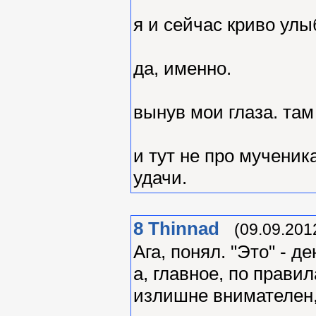
я и сейчас криво ул
да, именно.
вынув мои глаза. там
и тут не про мученика
удачи.
8
Thinnad
(09.09.201
Ага, понял. "Это" - д
а, главное, по прави
излишне внимателен, 