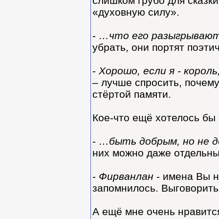
слишком грубо для сказк
«духовную силу».
-
…что его разыгрывают
убрать, они портят поэти
-
Хорошо, если я - король
– лучше спросить, почему
стёртой памяти.
Кое-что ещё хотелось бы 
-
…быть добрым, но не 
них можно даже отдельны
-
Фирванлан
- имена Вы н
запомнилось. Выговорить 
А ещё мне очень нравитс