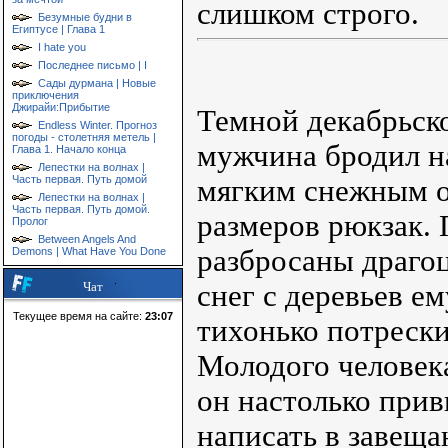
слишком строго.
Безумные будни в
Египтусе | Глава 1
I hate you
Последнее письмо | I
Сады дурмана | Новые
приключения
Джирайи:Прибытие
Темной декабрьск
Endless Winter. Прогноз
погоды - столетняя метель |
мужчина бродил н
Глава 1. Начало конца
Лепестки на волнах |
Часть первая. Путь домой
мягким снежным о
Лепестки на волнах |
Часть первая. Путь домой.
размеров рюкзак. 
Пролог
Between Angels And
разбросаны драгоц
Demons | What Have You Done
снег с деревьев ем
Чат
Текущее время на сайте:
23:07
тихонько потрески
Молодого человека
он настолько прив
написать в завеща