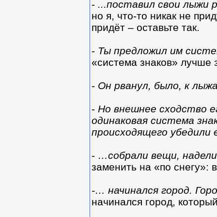
-
...поставил свои лыжи
но я, что-то никак не при
придёт – оставьте так.
-
Ты предложил им систе
«система знаков» лучше з
-
Он рванул, было, к лы
-
Но внешнее сходство е
одинаковая система зна
происходящего убедили
-
…собрали вещи, надели
заменить на «по снегу»:
-… начинался город. Го
начинался город, которы