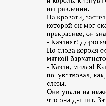
и король, кивнув 
направлении.
На кровати, засте
которой он мог ска
прекраснее, он зна
- Каэлиат! Дорогая
Но слова короля ос
мягкой бархатисто
- Каэли, милая! Ка
почувствовал, как,
слезы.
Они упали на нежн
что она дышит. За