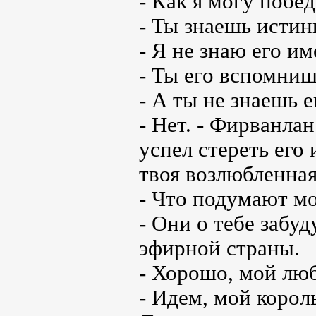
- Как я могу побед
- Ты знаешь истин
- Я не знаю его им
- Ты его вспомниш
- А ты не знаешь е
- Нет. - Фирванла
успел стереть его
твоя возлюбленная
- Что подумают мо
- Они о тебе забуд
эфирной страны.
- Хорошо, мой люб
- Идем, мой корол