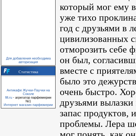
который мог ему 
уже тихо проклина
год с друзьями в л
цивилизованных с
отморозить себе 
он был, согласивши
Для добавления необходима
авторизация
вместе с приятеля
Статистика
было это дежурств
очень быстро. Хор
Антикафе Жучки-Паучки на
Соколе
fifi.ru
- агрегатор парфюмерии
друзьями вылазки 
№1
Интернет магазин парфюмерии
запас продуктов, 
проблемы. Лера ше
мог понять, как он