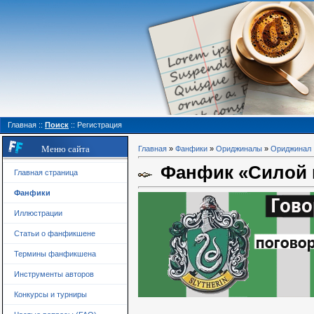
Главная
::
Поиск
::
Регистрация
Меню сайта
Главная
»
Фанфики
»
Ориджиналы
»
Ориджинал
Фанфик «Силой 
Главная страница
Фанфики
Иллюстрации
Статьи о фанфикшене
Термины фанфикшена
Инструменты авторов
Конкурсы и турниры