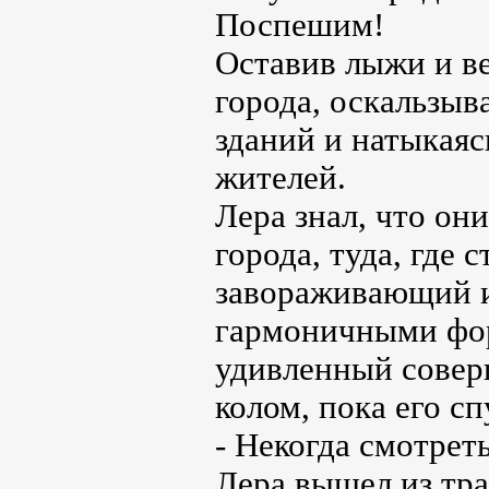
Поспешим!
Оставив лыжи и в
города, оскальзыв
зданий и натыкаяс
жителей.
Лера знал, что он
города, туда, где 
завораживающий 
гармоничными фор
удивленный соверш
колом, пока его сп
- Некогда смотрет
Лера вышел из тра