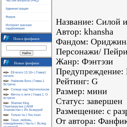
Частые вопросы (FAQ)
Администрация
Форум
Название: Силой 
Интернет магазин
парфюмерии
Автор: khansha
Поиск фанфиков
Фандом: Ориджин
Персонажи/ Пейри
Жанр: Фэнтэзи
Новые фанфики
Предупреждение: 
Ей всего 13 18+ | Глава1
начало
Рейтинг: G
Наёмник Бога | Глава 1.
Встреча
Размер: мини
Солнце над Чертополохом
Мечты о лете | Глава 1. О
встрече
Статус: завершен
Shaman King.
Перезагрузка | Ukfdf
Размещение: с раз
Знакомство с Йо Асакурой
Только ты | You must
От автора: Фанфик
Тише, любовь,
помедленнее | Часть I. Вслед
за мечтой