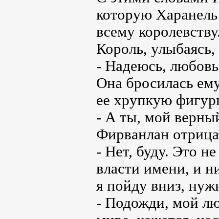
которую Харанель
всему королевству
Король, улыбаясь,
- Надеюсь, любовь 
Она бросилась ем
ее хрупкую фигур
- А ты, мой верны
Фирванлан отрица
- Нет, буду. Это н
власти имени, и н
я пойду вниз, нуж
- Подожди, мой л