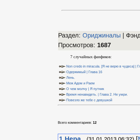
Раздел:
Ориджиналы
| Фэн
Просмотров
:
1687
7 случайных фанфиков:
Non credo in miracula. [Я не верю в чудеса] | Г
Одержимый | Глава 16
Лень.
Меж Адом и Раем
О чем молчу | Я путник
Время ненавидеть. | Глава 2. Не умри.
Повезло же тебе с девушкой
Всего комментариев
:
12
1
Нера
[
(31.01.2013 06:32)