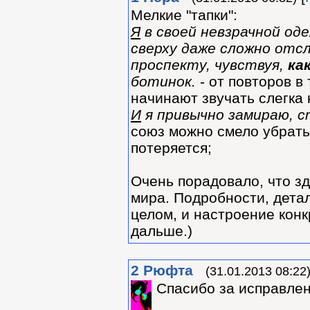
Мелкие "тапки":
Я
в своей невзрачной оде
сверху даже сложно отс
проспекту, чувствуя,
ка
ботинок.
- от повторов в
начинают звучать слегка
И
я привычно замираю, с
союз можно смело убрать
потеряется;
Очень порадовало, что з
мира. Подробности, детал
целом, и настроение конк
дальше.)
2
Рюфта
(31.01.2013 08:22
Спасибо за исправлен