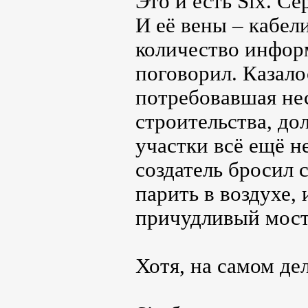
Это и есть Six. Се
И её вены – кабе
количество информ
поговорил. Казало
потребовавшая нес
строительства, до
участки всё ещё н
создатель бросил 
парить в воздухе, 
причудливый мост
Хотя, на самом де