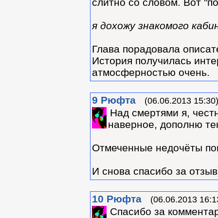
слитно со словом. Вот "п
я дохожу знакомого каб
Глава порадовала описате
История получилась интер
атмосферностью очень.
9
Рюфта
(06.06.2013 15:30
Над смертями я, чест
наверное, дополню тек
Отмеченные недочёты по
И снова спасибо за отзыв
10
Рюфта
(06.06.2013 16:1
Cпасибо за коммента