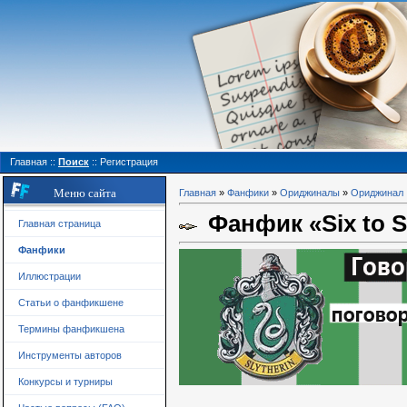
Главная
::
Поиск
::
Регистрация
Меню сайта
Главная
»
Фанфики
»
Ориджиналы
»
Ориджинал
Фанфик «Six to Se
Главная страница
Фанфики
Иллюстрации
Статьи о фанфикшене
Термины фанфикшена
Инструменты авторов
Конкурсы и турниры