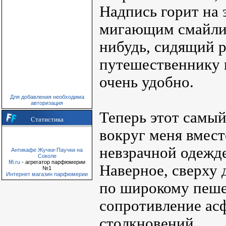
Надпись горит на 
мигающим смайлик
нибудь, сидящий р
путешественнику п
очень удобно.
Для добавления необходима
авторизация
Теперь этот самы
Статистика
вокруг меня вмест
невзрачной одежде
Антикафе Жучки-Паучки на
Соколе
fifi.ru
- агрегатор парфюмерии
Наверное, сверху 
№1
Интернет магазин парфюмерии
по широкому пеше
сопротивление асф
столкновений.