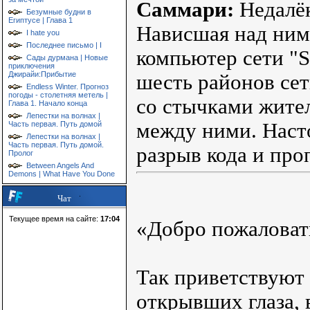
Саммари:
Недалёк
Безумные будни в
Египтусе | Глава 1
Нависшая над ним 
I hate you
Последнее письмо | I
компьютер сети "S
Сады дурмана | Новые
приключения
Джирайи:Прибытие
шесть районов се
Endless Winter. Прогноз
погоды - столетняя метель |
со стычками жите
Глава 1. Начало конца
Лепестки на волнах |
между ними. Наст
Часть первая. Путь домой
Лепестки на волнах |
Часть первая. Путь домой.
разрыв кода и проп
Пролог
Between Angels And
Demons | What Have You Done
Чат
Текущее время на сайте:
17:04
«Добро пожаловат
Так приветствуют 
открывших глаза, 