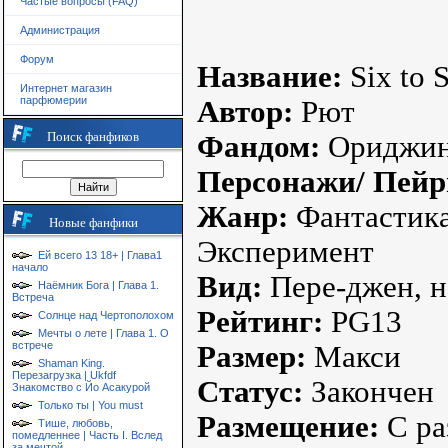
Частые вопросы (FAQ)
Администрация
Форум
Название:
Six to 
Интернет магазин
парфюмерии
Автор:
Рют
Поиск фанфиков
Фандом:
Ориджин
Персонажи/ Пейр
Жанр:
Фантастика,
Новые фанфики
Эксперимент
Ей всего 13 18+ | Глава1
начало
Вид:
Пере-джен, н
Наёмник Бога | Глава 1.
Встреча
Рейтинг:
PG13
Солнце над Чертополохом
Мечты о лете | Глава 1. О
встрече
Размер:
Макси
Shaman King.
Перезагрузка | Ukfdf
Статус:
Закончен
Знакомство с Йо Асакурой
Только ты | You must
Размещение:
С ра
Тише, любовь,
помедленнее | Часть I. Вслед
за мечтой