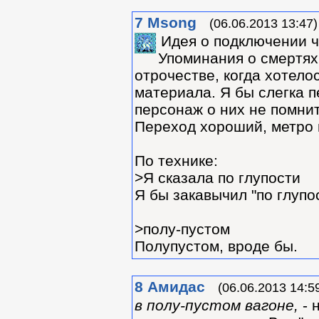
7
Msong
(06.06.2013 13:47)
Идея о подключении че
Упоминания о смертях 
отрочестве, когда хотело
материала. Я бы слегка 
персонаж о них не помнит
Переход хороший, метро 
По технике:
>Я сказала по глупости
Я бы закавычил "по глупос
>полу-пустом
Полупустом, вроде бы.
8
Амидас
(06.06.2013 14:5
в полу-пустом вагоне,
- 