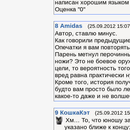
написан хорошим языком и
Оценка "0"
8
Amidas
(25.09.2012 15:07
Автор, ставлю минус.
Как говорили предыдущие
Опечатки я вам повторять 
Парень метнул перочинны
ножи? Это не боевое оруж
цели, то вероятность тог
вред равна практически н
Кроме того, история полу
будто вам просто было л
какое-то даже и не волшеб
9
КошкаКэт
(25.09.2012 15
Хм… То, что юношу за
указано ближе к конц