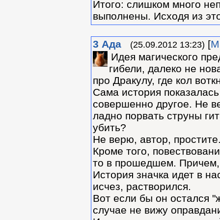
Итого: слишком много не
выполнены. Исходя из эт
3
Ада
[
М
(25.09.2012 13:23)
Идея магического пре
гибели, далеко не нов
про Дракулу, где кол вотк
Сама история показалась 
совершенно другое. Не ве
ладно порвать струны гит
убить?
Не верю, автор, простите.
Кроме того, повествовани
то в прошедшем. Причем,
История значка идет в на
исчез, растворился.
Вот если бы он остался "
случае не вижу оправдани