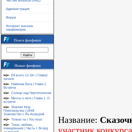
Частые вопросы (FAQ)
Администрация
Форум
Интернет магазин
парфюмерии
Поиск фанфиков
Новые фанфики
Ей всего 13 18+ | Глава1
начало
Наёмник Бога | Глава 1.
Встреча
Солнце над Чертополохом
Мечты о лете | Глава 1. О
встрече
Shaman King.
Перезагрузка | Ukfdf
Знакомство с Йо Асакурой
Название:
Сказочн
Только ты | You must
Тише, любовь,
участник конкурс
помедленнее | Часть I. Вслед
за мечтой