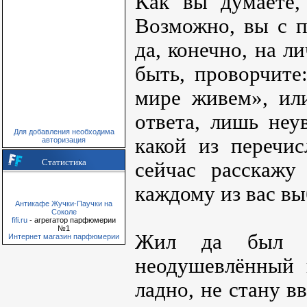
Как вы думаете,
Возможно, вы с п
да, конечно, на л
быть, проворчите
мире живем», или
ответа, лишь неу
Для добавления необходима
какой из перечи
авторизация
Статистика
сейчас расскажу
каждому из вас вы
Антикафе Жучки-Паучки на
Соколе
fifi.ru
- агрегатор парфюмерии
№1
Жил да был од
Интернет магазин парфюмерии
неодушевлённый 
ладно, не стану в