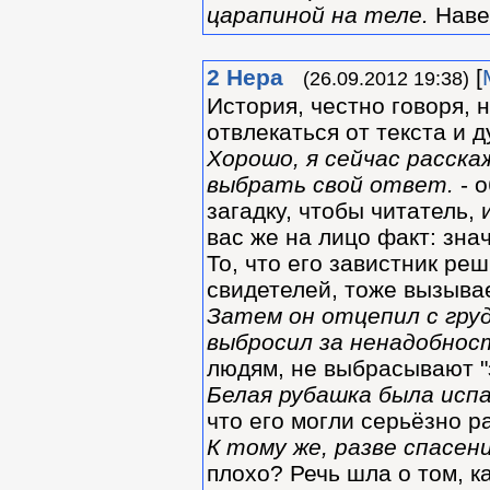
царапиной на теле.
Навер
2
Нера
[
(26.09.2012 19:38)
История, честно говоря, 
отвлекаться от текста и д
Хорошо, я сейчас расска
выбрать свой ответ.
- о
загадку, чтобы читатель,
вас же на лицо факт: зна
То, что его завистник ре
свидетелей, тоже вызывает
Затем он отцепил с груд
выбросил за ненадобнос
людям, не выбрасывают "
Белая рубашка была испа
что его могли серьёзно р
К тому же, разве спасен
плохо? Речь шла о том, ка