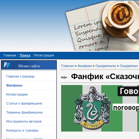
Главная
::
Поиск
::
Регистрация
Меню сайта
Главная
»
Фанфики
»
Ориджиналы
»
Ориджинал
Фанфик «Сказоч
Главная страница
Фанфики
Иллюстрации
Статьи о фанфикшене
Термины фанфикшена
Инструменты авторов
Конкурсы и турниры