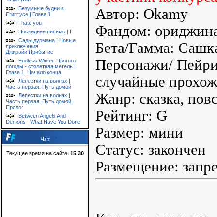
Безумные будни в
Автор: Okamy
Египтусе | Глава 1
I hate you
Фандом: ориджин
Последнее письмо | I
Сады дурмана | Новые
Бета/Гамма: Сашк
приключения
Джирайи:Прибытие
Персонажи/ Пейрин
Endless Winter. Прогноз
погоды - столетняя метель |
Глава 1. Начало конца
случайные прохож
Лепестки на волнах |
Часть первая. Путь домой
Жанр: сказка, пов
Лепестки на волнах |
Часть первая. Путь домой.
Пролог
Рейтинг: G
Between Angels And
Demons | What Have You Done
Размер: мини
Чат
Статус: закончен
Текущее время на сайте:
15:30
Размещение: запр