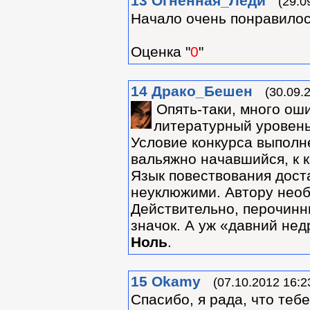
13
Огненная_Леди
(29.0
Начало очень понравилось
Оценка "
0
"
14
Драко_Бешен
(30.09.
Опять-таки, много ош
литературный уровень
Условие конкурса выполне
вальяжно начавшийся, к к
Язык повествования дост
неуклюжими. Автору необ
Действительно, перочинн
значок. А уж «давний нед
Ноль
.
15
Okamy
(07.10.2012 16:2
Спасибо, я рада, что тебе