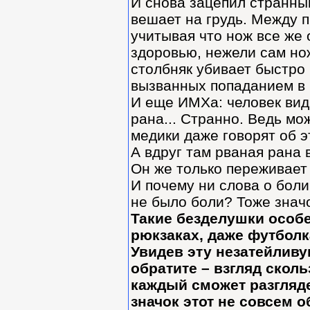
И снова зацепил странный
вешает на грудь. Между 
учитывая что нож все же
здоровью, нежели сам нож
столбняк убивает быстро 
вызванных попаданием в 
И еще ИМХа: человек види
рана... Странно. Ведь мо
медики даже говорят об 
А вдруг там рваная рана 
Он же только переживает 
И почему ни слова о боли
не было боли? Тоже знач
Такие безделушки особ
рюкзаках, даже футболк
Увидев эту незатейливу
обратите – взгляд скол
каждый сможет разгляде
значок этот не совсем 