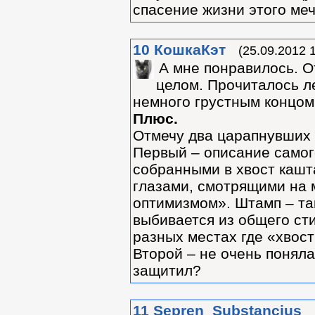
спасение жизни этого ме
10
КошкаКэт
(25.09.2012 
А мне понравилось. О
целом. Прочиталось ле
немного грустным концом
Плюс.
Отмечу два царапнувших
Первый – описание самог
собранными в хвост каш
глазами, смотрящими на 
оптимизмом». Штамп – та
выбивается из общего сти
разных местах где «хвост
Второй – не очень поняла
защитил?
11
Sepren_Substancius