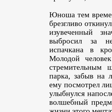
Юноша тем време
брезгливо откинул
изувеченный зн
выбросил за не
испачкана в кро
Молодой человек
стремительным ш
парка, забыв на 
ему посмотрел ли
улыбнулся напосл
волшебный предме
жизни этого мечт