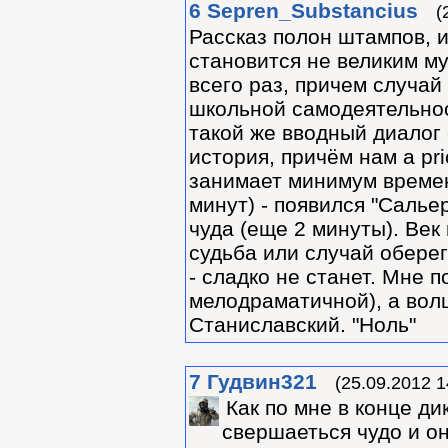
6
Sepren_Substancius
(
Рассказ полон штампов, и
становится не великим м
всего раз, причем случай
школьной самодеятельнос
такой же вводный диалог с
история, причём нам a pri
занимает минимум времени
минут) - появился "Салье
чуда (еще 2 минуты). Век
судьба или случай оберег
- сладко не станет. Мне 
мелодраматичной), а волш
Станиславский. "Ноль"
7
Гудвин321
(25.09.2012 1
Как по мне в конце ди
свершаеться чудо и он