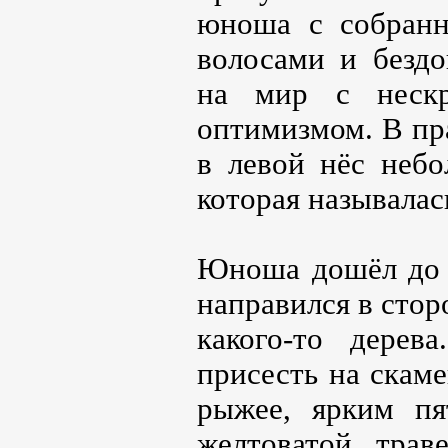
юноша с собран
волосами и безд
на мир с нескр
оптимизмом. В пра
в левой нёс небо
которая называлас
Юноша дошёл до ж
направился в сто
какого-то дерев
присесть на скаме
рыжее, ярким п
желтоватой трав