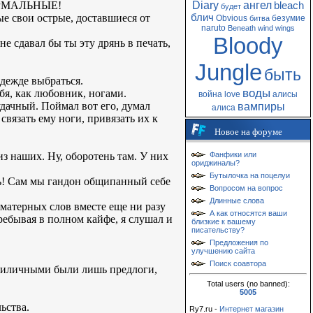
НОРМАЛЬНЫЕ!
Diary
ангел
bleach
будет
ые свои острые, доставшиеся от
блич
Obvious
безумие
битва
naruto
Beneath
wind
wings
Bloody
не сдавал бы ты эту дрянь в печать,
Jungle
быть
адежде выбраться.
воды
ебя, как любовник, ногами.
война
love
алисы
еудачный. Поймал вот его, думал
вампиры
алиса
связать ему ноги, привязать их к
Новое на форуме
из наших. Ну, оборотень там. У них
Фанфики или
ориджиналы?
Бутылочка на поцелуи
есть! Сам мы гандон общипанный себе
Вопросом на вопрос
Длинные слова
 матерных слов вместе еще ни разу
А как относятся ваши
ребывая в полном кайфе, я слушал и
близкие к вашему
писательству?
Предложения по
улучшению сайта
Поиск соавтора
приличными были лишь предлоги,
Total users (no banned):
5005
ьства.
Ry7.ru -
Интернет магазин