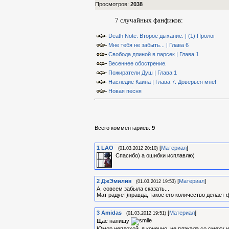
Просмотров
:
2038
7 случайных фанфиков:
Death Note: Второе дыхание. | (1) Пролог
Мне тебя не забыть... | Глава 6
Свобода длиной в парсек | Глава 1
Весеннее обострение.
Пожиратели Душ | Глава 1
Наследие Каина | Глава 7. Доверься мне!
Новая песня
Всего комментариев
:
9
1
LAO
[
Материал
]
(01.03.2012 20:10)
Спасибо) а ошибки исплавлю)
2
ДжЭмилия
[
Материал
]
(01.03.2012 19:53)
А, совсем забыла сказать...
Мат радует)правда, такое его количество делает
3
Amidas
[
Материал
]
(01.03.2012 19:51)
Щас напишу
Юмор неплохой, я конечно, не плакала со смеху и