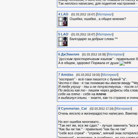
Так неплохо написано, для поднятия настроения -
4
LAO
[
Материал
]
(01.03.2012 19:47)
Ошибки, ошибки.. а общее мнение?
5
LAO
[
Материал
]
(01.03.2012 19:47)
Балгодарю за добрые слова ^^
6
ДжЭмилия
[
Материал
]
(01.03.2012 19:38)
"русским просторечивым языком"
- правильнее б
А в общем, здорово! Поржала от души
7
Amidas
[
Материал
]
(01.03.2012 19:02)
"кострат"
- всё-таки пишется с буквой "а".
Честа-с-два
- я так понимаю вы имели ввиду "Чёр
Я тебя укушу - ты и не почувствуешь
- после с
По гейски как то
- пишем через дефисы оба слова 
себе на плече
- себе на
плечо
я выдвинул клыки.
- знаете, как-то странно и оч
8
Cymmerian_Cat
[
Материал
]
(02.03.2012 17:24)
Очень весело и жизнерадостно написано. Вампир 
Но вот ошибок многовато...
"Так нет же, все же сдал." - лучше заменить "все 
"Как бы ни так." - правильно "как бы не так"
"себе все отреж" - "отрежь", мягкий знак потерял
"конючил" - возможно, я ошибаюсь, но это слово 