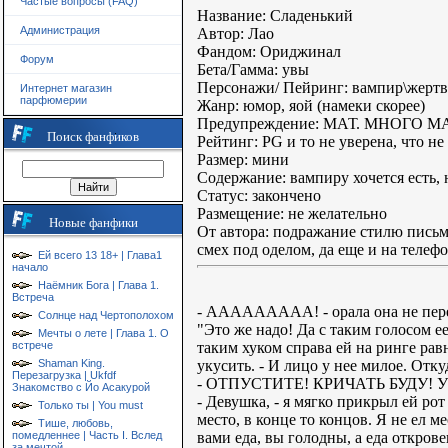
Частые вопросы (FAQ)
Название: Сладенький
Администрация
Автор: Лао
Фандом: Ориджинал
Форум
Бета/Гамма: увы
Персонажи/ Пейринг: вампир\жертв
Интернет магазин
парфюмерии
Жанр: юмор, яой (намеки скорее)
Предупреждение: МАТ. МНОГО М
Поиск фанфиков
Рейтинг: PG и то не уверена, что не
Размер: мини
Содержание: вампиру хочется есть, 
Статус: закончено
Размещение: не желательно
Новые фанфики
От автора: подражание стилю письма
смех под оделом, да еще и на телеф
Ей всего 13 18+ | Глава1
начало
Наёмник Бога | Глава 1.
Встреча
- ААААААААА! - орала она не пере
Солнце над Чертополохом
"Это же надо! Да с таким голосом е
Мечты о лете | Глава 1. О
таким хуком справа ей на ринге рав
встрече
укусить. - И лицо у нее милое. Откуд
Shaman King.
Перезагрузка | Ukfdf
- ОТПУСТИТЕ! КРИЧАТЬ БУДУ! УБИВ
Знакомство с Йо Асакурой
- Девушка, - я мягко прикрыл ей ро
Только ты | You must
место, в конце то концов. Я не ел м
Тише, любовь,
вами еда, вы голодны, а еда открове
помедленнее | Часть I. Вслед
за мечтой