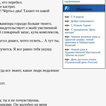
парфюмерии
, его перебил.
е кастрат.
Объявления
 Чёрта-с-два! Талант-то какой
С 8 марта!
Добро пожаловать!
 вампира гораздо больше твоего.
С Новым Годом!
 свидетельствует о моей умственной
С праздником "День
й словарный запас, куча комплексов,
матери"
Зимние ролевые игры в
Царском шкафу: новый
гол дошел, хотел отлить... А тут ты,
диаложек в Лаборатории
Иллюзий
лучится. Я все равно тебя укушу.
Новый урок в
Художественной Мастерской:
"Шепни на ушко"
День русского языка
(Пушкинский день России)
гда все знают, какие люди недалекие
сет.
у, ты и не почувствуешь.
ьчиками. Он жалобно на меня