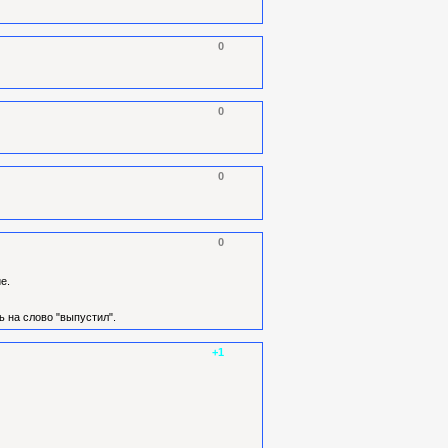
0
0
0
0
е.
ь на слово "выпустил".
+1