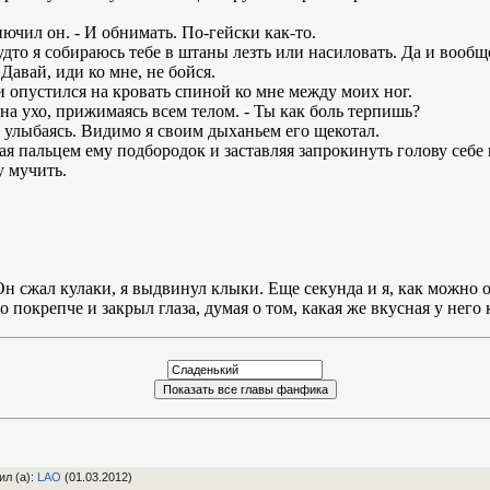
нючил он. - И обнимать. По-гейски как-то.
- Будто я собираюсь тебе в штаны лезть или насиловать. Да и вообщ
 Давай, иди ко мне, не бойся.
и опустился на кровать спиной ко мне между моих ног.
 на ухо, прижимаясь всем телом. - Ты как боль терпишь?
о улыбаясь. Видимо я своим дыханьем его щекотал.
ая пальцем ему подбородок и заставляя запрокинуть голову себе 
у мучить.
 Он сжал кулаки, я выдвинул клыки. Еще секунда и я, как можно 
 покрепче и закрыл глаза, думая о том, какая же вкусная у него 
ил (а)
:
LAO
(01.03.2012)