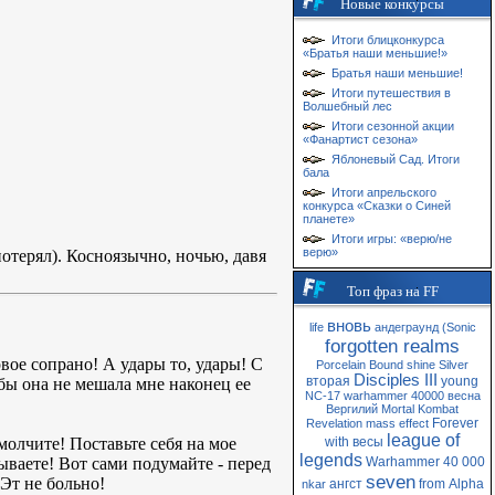
Новые конкурсы
Итоги блицконкурса
«Братья наши меньшие!»
Братья наши меньшие!
Итоги путешествия в
Волшебный лес
Итоги сезонной акции
«Фанартист сезона»
Яблоневый Сад. Итоги
бала
Итоги апрельского
конкурса «Сказки о Синей
планете»
Итоги игры: «верю/не
верю»
потерял). Косноязычно, ночью, давя
Топ фраз на FF
вновь
life
андеграунд
(Sonic
forgotten realms
вое сопрано! А удары то, удары! С
Porcelain
Bound
shine
Silver
Disciples III
вторая
young
обы она не мешала мне наконец ее
NC-17
warhammer 40000
весна
Вергилий
Mortal Kombat
Forever
Revelation
mass
effect
league of
молчите! Поставьте себя на мое
with
весы
legends
тываете! Вот сами подумайте - перед
Warhammer 40 000
seven
 Эт не больно!
ангст
from
Alpha
nkar