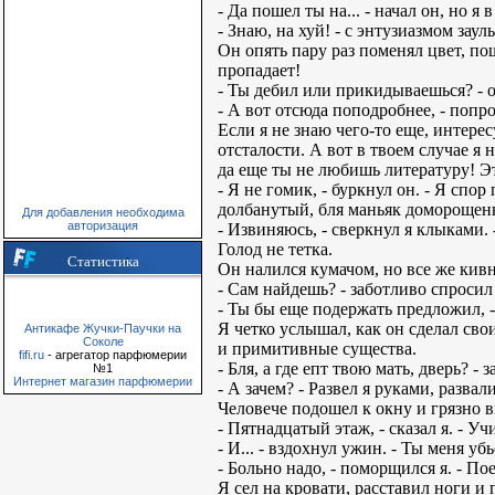
- Да пошел ты на... - начал он, но 
- Знаю, на хуй! - с энтузиазмом заул
Он опять пару раз поменял цвет, по
пропадает!
- Ты дебил или прикидываешься? - 
- А вот отсюда поподробнее, - попр
Если я не знаю чего-то еще, интере
отсталости. А вот в твоем случае я
да еще ты не любишь литературу! Эт
- Я не гомик, - буркнул он. - Я спо
долбанутый, бля маньяк доморощен
Для добавления необходима
авторизация
- Извиняюсь, - сверкнул я клыками. 
Голод не тетка.
Статистика
Он налился кумачом, но все же кивну
- Сам найдешь? - заботливо спросил 
- Ты бы еще подержать предложил, 
Я четко услышал, как он сделал сво
Антикафе Жучки-Паучки на
Соколе
и примитивные существа.
fifi.ru
- агрегатор парфюмерии
- Бля, а где епт твою мать, дверь? -
№1
Интернет магазин парфюмерии
- А зачем? - Развел я руками, развал
Человече подошел к окну и грязно в
- Пятнадцатый этаж, - сказал я. - У
- И... - вздохнул ужин. - Ты меня уб
- Больно надо, - поморщился я. - По
Я сел на кровати, расставил ноги 