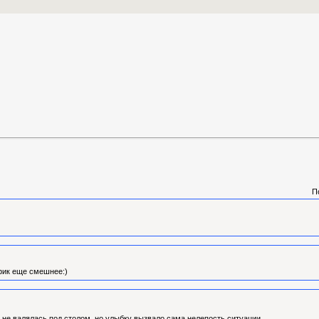
П
 фик еще смешнее:)
 не валялась под столом, но улыбку вызвало сама нелепость ситуации.