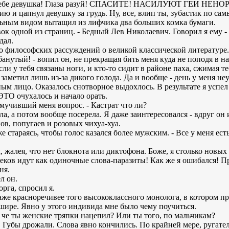
ая я тебе девушка! Глаза разуй! СПАСИТЕ! НАСИЛУЮТ ГЕИ НЕ
и цапнул девушку за грудь. Ну, все, влип ты, зубастик по сам
льным видом вытащил из лифчика два больших комка бумаги.
овок одной из страниц. - Бедный Лев Николаевич. Говорил я ему - 
дал.
о философских рассуждений о великой классической литературе.
ебанутый! - вопил он, не прекращая бить меня куда не поподя в н
ли у тебя связаны ноги, и кто-то сидит в районе паха, сжимая т
 заметил лишь из-за дикого голода. Да и вообще - день у меня н
ым лицо. Оказалось снотворное выдохлось. В результате я успел 
 ЭТО очухалось и начало орать.
я мучивший меня вопрос. - Кастрат что ли?
а, а потом вообще посерела. Я даже заинтересовался - вдруг он 
ов, попугаев и розовых чихуа-хуа.
уже стараясь, чтобы голос казался более мужским. - Все у меня 
 жалея, что нет блокнота или диктофона. Боже, я столько новых
веков идут как одиночные слова-паразиты! Как же я ошибался! П
ня.
л он.
орга, спросил я.
даже красноречивее того высококлассного монолога, в котором 
шире. Явно у этого индивида мне было чему поучиться.
- А че ты женские тряпки нацепил? Или ты того, по мальчикам?
л. Губы дрожали. Слова явно кончились. По крайней мере, ругател