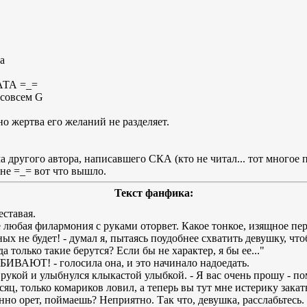
а
АТА =_=
 совсем G
но жертва его желаний не разделяет.
 другого автора, написавшего СКА (кто не читал... тот многое 
оне =_= вот что вышло.
Текст фанфика:
ставая.
е любая филармония с руками оторвет. Какое тонкое, изящное пер
ных не будет! - думал я, пытаясь поудобнее схватить девушку, чт
а только такие берутся? Если бы не характер, я бы ее..."
АЮТ! - голосила она, и это начинало надоедать.
т рукой и улыбнулся клыкастой улыбкой. - Я вас очень прошу - по
есяц, только комариков ловил, а теперь вы тут мне истерику зака
нно орет, поймаешь? Неприятно. Так что, девушка, расслабьтесь.