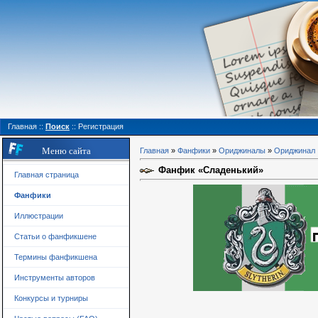
Главная
::
Поиск
::
Регистрация
Меню сайта
Главная
»
Фанфики
»
Ориджиналы
»
Ориджинал
Фанфик «Сладенький»
Главная страница
Фанфики
Иллюстрации
Статьи о фанфикшене
Термины фанфикшена
Инструменты авторов
Конкурсы и турниры