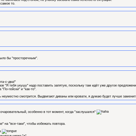
 самое то.
ыло бы "просторечным".
та-с-два!"
лов "Я тебя укушу" надо поставить запятую, поскольку там идёт уже другое предложени
"По-гейски" и "как-то".
ень неуместно смотрится. Выдвигают диваны или кровати, я думаю будет лучше заменит
очаровательный, особенно в тот момент, когда "заслушался"
же" на "все-таки", чтобы избежать повтора.
ся
пишется через "а"