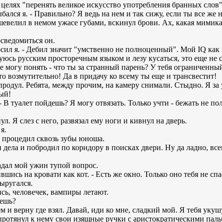
я в целях "перенять великое искусство употребления бранных слов"
ыбался я. - Правильно? Я ведь на нем и так сижу, если ты все же н
шевелил в немом ужасе губами, вскинул брови. Ах, какая мимика!
осведомиться он.
осил я. - Дебил значит "умственно не полноценный". Мой IQ как
суюсь русским просторечным языком и лезу кусаться, это еще не
 не могу понять - что ты за странный парень? У тебя ограниченны
о возмутительно! Да в придачу ко всему ты еще и трансвестит!
р продул. Ребята, между прочим, на камеру снимали. Стыдно. Я за у
ый!
- В туалет пойдешь? Я могу отвязать. Только учти - бежать не по
л. Я слез с него, развязал ему ноги и кивнул на дверь.
я.
- процедил сквозь зубы юноша.
и дела и побродил по коридору в поисках двери. Ну да ладно, все
 задал мой ужин тупой вопрос.
ившись на кровати как кот. - Есть же окно. Только оно тебя не спа
ыругался.
чись, человечек, вампиры летают.
ьешь?
ем и верну где взял. Давай, иди ко мне, сладкий мой. Я тебя укуш
и протянул к нему свои изящные ручки с аристократическими пал