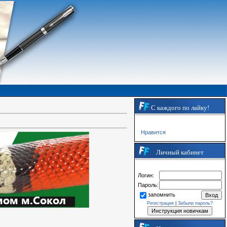
С каждого по лайку!
Нравится
Личный кабинет
Логин:
Пароль:
запомнить
Регистрация
|
Забыли пароль?