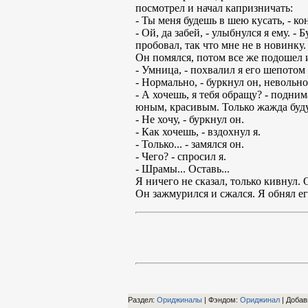
посмотрел и начал капризничать:
- Ты меня будешь в шею кусать, - ко
- Ой, да забей, - улыбнулся я ему. 
пробовал, так что мне не в новинку.
Он помялся, потом все же подошел 
- Умница, - похвалил я его шепотом
- Нормально, - буркнул он, невольн
- А хочешь, я тебя обращу? - подним
юным, красивым. Только жажда буд
- Не хочу, - буркнул он.
- Как хочешь, - вздохнул я.
- Только... - замялся он.
- Чего? - спросил я.
- Шрамы... Оставь...
Я ничего не сказал, только кивнул.
Он зажмурился и сжался. Я обнял его
Раздел:
Ориджиналы
| Фэндом
:
Ориджинал
|
Добав