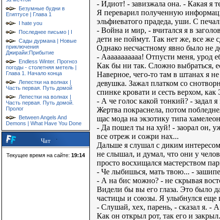
- Идиот! - завизжала она. - Как
Безумные будни в
Я переварил полученную информацию 
Египтусе | Глава 1
эльфиеватого прадеда, уши. С печа
I hate you
- Война и мир, - вчитался я в загол
Последнее письмо | I
дети не поймут. Так нет же, все же с
Сады дурмана | Новые
Однако несчастному явно было не д
приключения
Джирайи:Прибытие
- Ааааааааааа! Отпусти меня, урод 
Endless Winter. Прогноз
Как бы ни так. Сложно выбраться, ес
погоды - столетняя метель |
Наверное, чего-то там в штанах я не
Глава 1. Начало конца
девушка. Зажал платком со снотворн
Лепестки на волнах |
Часть первая. Путь домой
спинке кровати и сесть верхом, как
Лепестки на волнах |
- А че голос какой тонкий? - задал 
Часть первая. Путь домой.
Жертва покраснела, потом побледнел
Пролог
щас мода на экзотику типа хамелеон
Between Angels And
Demons | What Have You Done
- Да пошел ты на хуй! - заорал он, 
все отреж и сожри нах...
Чат
Дальше я слушал с диким интересом,
не слышал, и думал, что они у чело
Текущее время на сайте:
19:14
просто восхищался мастерством пар
- Че лыбишься, мать твою... - зашипе
- А на бис можно? - не скрывая вост
Видели бы вы его глаза. Это было 
частицы и союзы. Я улыбнулся еще 
- Слушай, хех, парень, - сказал я. 
Как он открыл рот, так его и закры