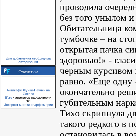
проводила очеред
без того унылом и
Обитательница ком
тумбочке – на сто
открытая пачка си
здоровью!» - глас
Для добавления необходима
авторизация
черным курсивом 
Статистика
равно. «Еще одну 
окончательно реши
Антикафе Жучки-Паучки на
Соколе
fifi.ru
- агрегатор парфюмерии
губительным нарк
№1
Интернет магазин парфюмерии
Тихо скрипнула дв
такого редкого в п
остановилась в во