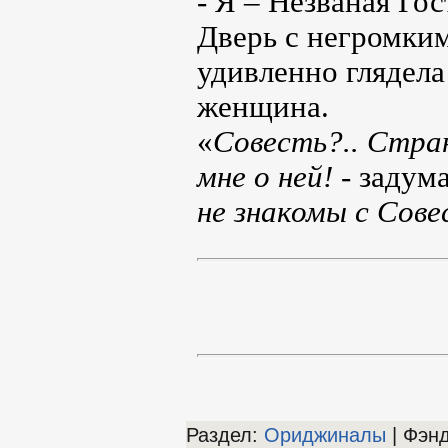
- Я – Незваная Гос
Дверь с негромким
удивленно глядела 
женщина.
«
Совесть?.. Стран
мне о ней!
- задума
не знакомы с Сов
Раздел:
Ориджиналы
| Фэн