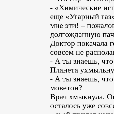
- «Химические ис
еще «Угарный газ
мне эти! – пожало
долгожданную пач
Доктор покачала г
совсем не распол
- А ты знаешь, чт
Планета ухмыльнул
- А ты знаешь, чт
моветон?
Врач хмыкнула. О
осталось уже совс