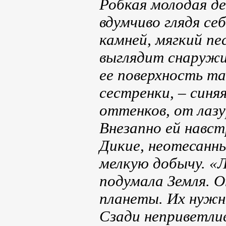
Робкая молодая де
вдумчиво глядя се
камней, мягкий пе
выглядит снаружи.
ее поверхность та
сестренки, – син
оттенков, от лазу
Внезапно ей навст
Дикие, неотесанн
мелкую добычу. «
подумала Земля. О
планеты. Их нужн
Сзади неприветлив