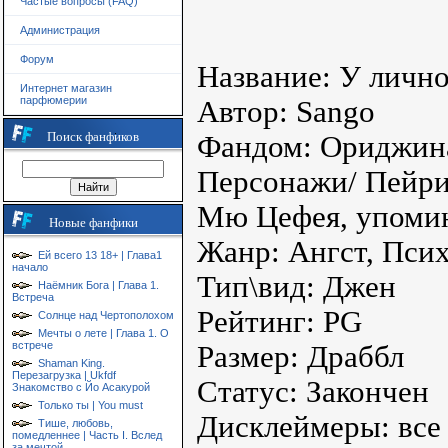
Частые вопросы (FAQ)
Администрация
Форум
Название: У лично
Интернет магазин
парфюмерии
Автор: Sango
Поиск фанфиков
Фандом: Ориджин
Персонажи/ Пейрин
Мю Цефея, упомина
Новые фанфики
Жанр: Ангст, Псих
Ей всего 13 18+ | Глава1
начало
Тип\вид: Джен
Наёмник Бога | Глава 1.
Встреча
Рейтинг: PG
Солнце над Чертополохом
Мечты о лете | Глава 1. О
встрече
Размер: Драббл
Shaman King.
Перезагрузка | Ukfdf
Статус: Закончен
Знакомство с Йо Асакурой
Только ты | You must
Дисклеймеры: все
Тише, любовь,
помедленнее | Часть I. Вслед
за мечтой