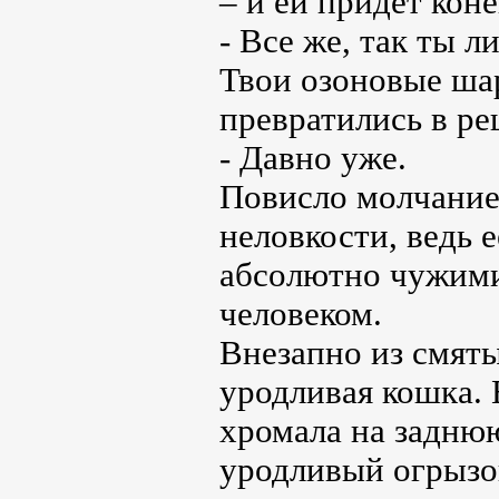
– и ей придет коне
- Все же, так ты 
Твои озоновые ша
превратились в ре
- Давно уже.
Повисло молчание
неловкости, ведь 
абсолютно чужими
человеком.
Внезапно из смят
уродливая кошка. 
хромала на заднюю
уродливый огрызок