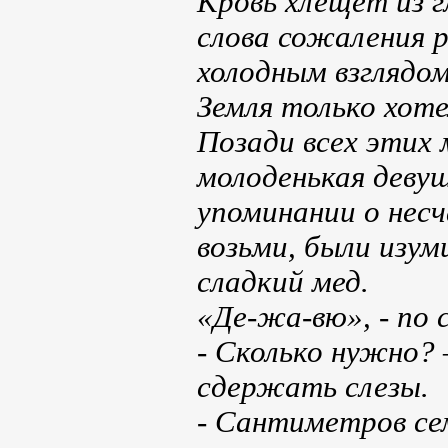
Кровь хлещет из г
слова сожаления р
холодным взглядом
Земля только хот
Позади всех этих
молоденькая девуш
упоминании о несч
возьми, были изу
сладкий мед.
«Де-жа-вю», - по 
- Сколько нужно? 
сдержать слезы.
- Сантиметров сем