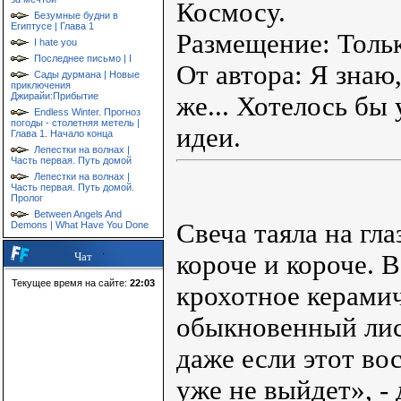
Космосу.
Безумные будни в
Египтусе | Глава 1
Размещение: Тольк
I hate you
Последнее письмо | I
От автора: Я знаю,
Сады дурмана | Новые
приключения
Джирайи:Прибытие
же... Хотелось бы
Endless Winter. Прогноз
погоды - столетняя метель |
идеи.
Глава 1. Начало конца
Лепестки на волнах |
Часть первая. Путь домой
Лепестки на волнах |
Часть первая. Путь домой.
Пролог
Between Angels And
Свеча таяла на гла
Demons | What Have You Done
короче и короче. 
Чат
Текущее время на сайте:
22:03
крохотное керамич
обыкновенный лис
даже если этот во
уже не выйдет», -