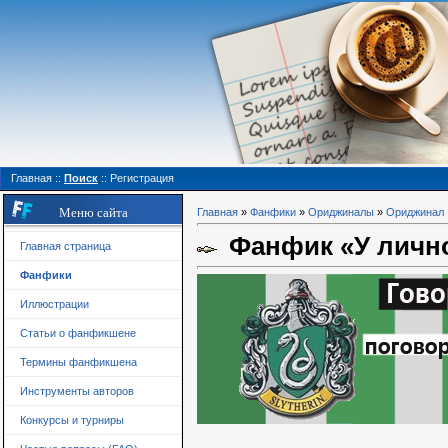
Главная
::
Поиск
::
Регистрация
Меню сайта
Главная
»
Фанфики
»
Ориджиналы
»
Ориджинал
Фанфик «У лично
Главная страница
Фанфики
Иллюстрации
Статьи о фанфикшене
Термины фанфикшена
Инструменты авторов
Конкурсы и турниры