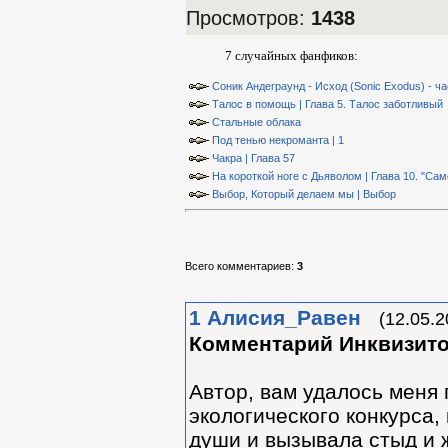
Просмотров
:
1438
7 случайных фанфиков:
Соник Андеграунд - Исход (Sonic Exodus) - ча
Талос в помощь | Глава 5. Талос заботливый
Стальные облака
Под тенью некроманта | 1
Чакра | Глава 57
На короткой ноге с Дьяволом | Глава 10. "Сам
Выбор, Который делаем мы | Выбор
Всего комментариев
:
3
1
Алиcия_Равен
(12.05.2
Комментарий Инквизит
Автор, вам удалось меня 
экологического конкурса,
души и вызывала стыд и ж