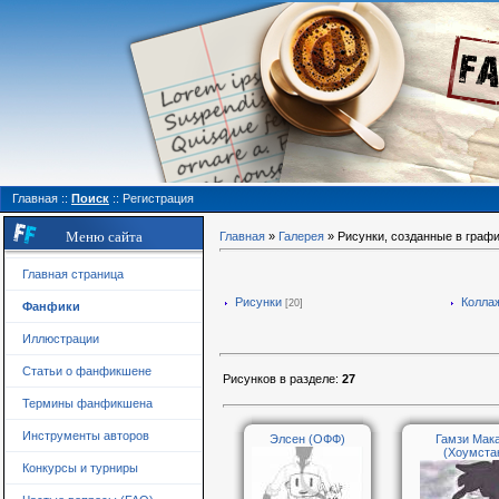
Главная
::
Поиск
::
Регистрация
Меню сайта
Главная
»
Галерея
» Рисунки, созданные в граф
Главная страница
Рисунки
Колла
[20]
Фанфики
Иллюстрации
Статьи о фанфикшене
Рисунков в разделе
:
27
Термины фанфикшена
Инструменты авторов
Элсен (ОФФ)
Гамзи Мак
(Хоумста
Конкурсы и турниры