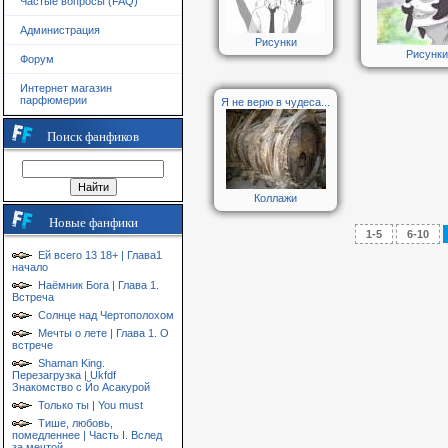
Частые вопросы (FAQ)
Администрация
Рисунки
Рисунки
Форум
Интернет магазин
парфюмерии
Я не верю в чудеса...
Поиск фанфиков
Коллажи
Новые фанфики
1-5
6-10
Ей всего 13 18+ | Глава1
начало
Наёмник Бога | Глава 1.
Встреча
Солнце над Чертополохом
Мечты о лете | Глава 1. О
встрече
Shaman King.
Перезагрузка | Ukfdf
Знакомство с Йо Асакурой
Только ты | You must
Тише, любовь,
помедленнее | Часть I. Вслед
за мечтой