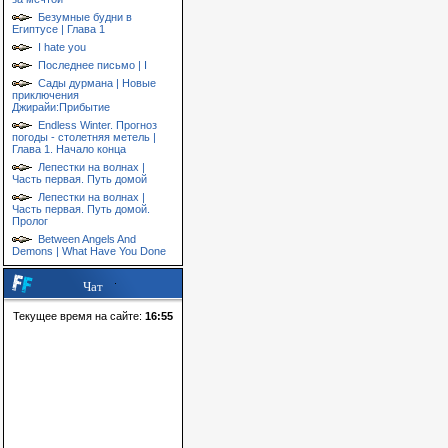
Безумные будни в
Египтусе | Глава 1
I hate you
Последнее письмо | I
Сады дурмана | Новые
приключения
Джирайи:Прибытие
Endless Winter. Прогноз
погоды - столетняя метель |
Глава 1. Начало конца
Лепестки на волнах |
Часть первая. Путь домой
Лепестки на волнах |
Часть первая. Путь домой.
Пролог
Between Angels And
Demons | What Have You Done
Чат
Текущее время на сайте:
16:55