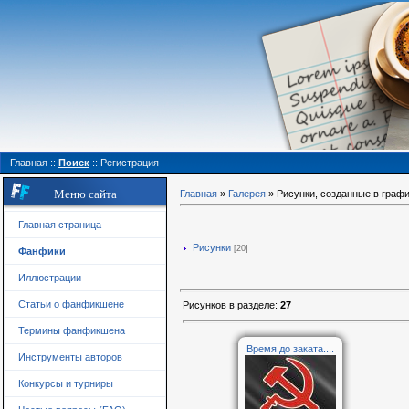
Главная
::
Поиск
::
Регистрация
Меню сайта
Главная
»
Галерея
» Рисунки, созданные в граф
Главная страница
Рисунки
[20]
Фанфики
Иллюстрации
Статьи о фанфикшене
Рисунков в разделе
:
27
Термины фанфикшена
Время до заката....
Инструменты авторов
Конкурсы и турниры