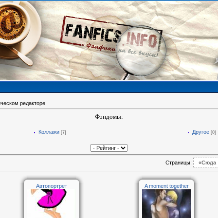
ическом редакторе
Фэндомы:
Коллажи
Другое
[7]
[0]
Страницы
:
«Сюда
Автопортрет
A moment together