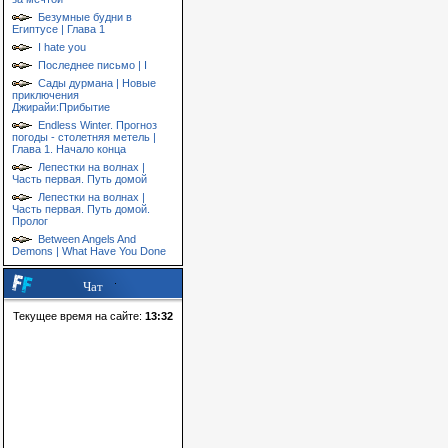
Безумные будни в
Египтусе | Глава 1
I hate you
Последнее письмо | I
Сады дурмана | Новые
приключения
Джирайи:Прибытие
Endless Winter. Прогноз
погоды - столетняя метель |
Глава 1. Начало конца
Лепестки на волнах |
Часть первая. Путь домой
Лепестки на волнах |
Часть первая. Путь домой.
Пролог
Between Angels And
Demons | What Have You Done
Чат
Текущее время на сайте:
13:32