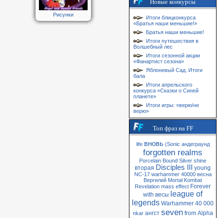
Новые конкурсы
Рисунки
Итоги блицконкурса
«Братья наши меньшие!»
Братья наши меньшие!
Итоги путешествия в
Волшебный лес
Итоги сезонной акции
«Фанартист сезона»
Яблоневый Сад. Итоги
бала
Итоги апрельского
конкурса «Сказки о Синей
планете»
Итоги игры: «верю/не
верю»
Топ фраз на FF
вновь
life
(Sonic
андеграунд
forgotten realms
Porcelain
Bound
Silver
shine
Disciples III
вторая
young
NC-17
warhammer 40000
весна
Вергилий
Mortal Kombat
Forever
Revelation
mass
effect
league of
with
весы
legends
Warhammer 40 000
seven
ангст
from
Alpha
nkar