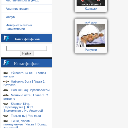
Частые вопросы (FAQ)
Коллажи
Администрация
Форум
мой друг
Интернет магазин
парфюмерии
Поиск фанфиков
Рисунки
Новые фанфики
Ей всего 13 18+ | Глава1
начало
Наёмник Бога | Глава 1.
Встреча
Солнце над Чертополохом
Мечты о лете | Глава 1. О
встрече
Shaman King.
Перезагрузка | Ukfdf
Знакомство с Йо Асакурой
Только ты | You must
Тише, любовь,
помедленнее | Часть I. Вслед
за мечтой