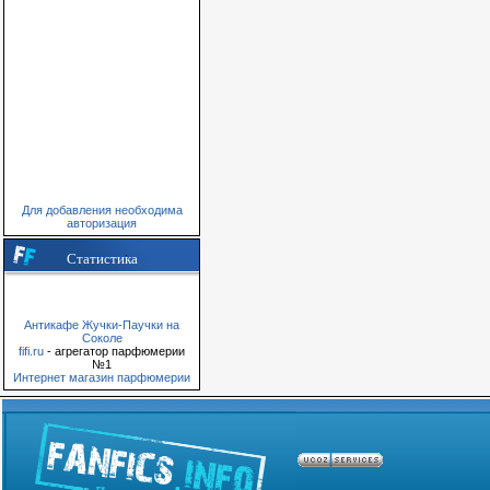
Для добавления необходима
авторизация
Статистика
Антикафе Жучки-Паучки на
Соколе
fifi.ru
- агрегатор парфюмерии
№1
Интернет магазин парфюмерии