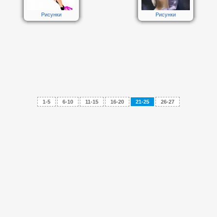
Рисунки
Рисунки
1-5
6-10
11-15
16-20
21-25
26-27