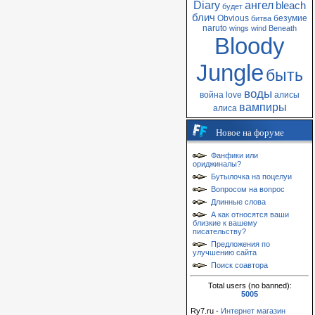
Diary
ангел
bleach
будет
блич
Obvious
безумие
битва
naruto
wings
wind
Beneath
Bloody
Jungle
быть
воды
война
love
алисы
вампиры
алиса
Новое на форуме
Фанфики или
ориджиналы?
Бутылочка на поцелуи
Вопросом на вопрос
Длинные слова
А как относятся ваши
близкие к вашему
писательству?
Предложения по
улучшению сайта
Поиск соавтора
Total users (no banned):
5005
Ry7.ru -
Интернет магазин