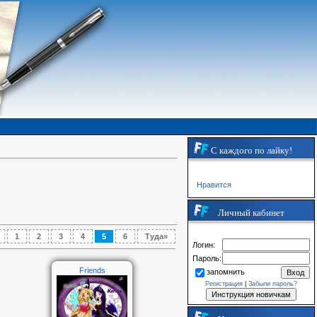
С каждого по лайку!
Нравится
Личный кабинет
1
2
3
4
5
6
Туда»
Логин:
Пароль:
Friends
запомнить
Регистрация
|
Забыли пароль?