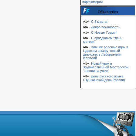
парфюмерии
Объявления
С 8 марта!
Добро пожаловать!
С Новым Годом!
С праздником "День
матери"
Зимние ролевые игры в
Царском шкафу: новый
диаложек в Лаборатории
Иллюзий
Новый урок в
Художественной Мастерской:
"Шепни на ушко"
День русского языка
(Пушкинский день России)