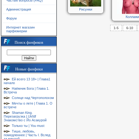
Частые вопросы (FAQ)
Рисунки
Администрация
Коллажи
Форум
Интернет магазин
1-5
6-10
парфюмерии
Поиск фанфиков
Новые фанфики
Ей всего 13 18+ | Глава1
начало
Наёмник Бога | Глава 1.
Встреча
Солнце над Чертополохом
Мечты о лете | Глава 1. О
встрече
Shaman King.
Перезагрузка | Ukfdf
Знакомство с Йо Асакурой
Только ты | You must
Тише, любовь,
помедленнее | Часть I. Вслед
за мечтой