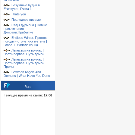
Безумные будни в
Египтусе | Глава 1
I hate you
Последнее письмо | I
Сады дурмана | Новые
приключения
Джирайи:Прибытие
Endless Winter. Прогноз
погоды - столетняя метель |
Глава 1. Начало конца
Лепестки на волнах |
Часть первая. Путь домой
Лепестки на волнах |
Часть первая. Путь домой.
Пролог
Between Angels And
Demons | What Have You Done
Чат
Текущее время на сайте:
17:06