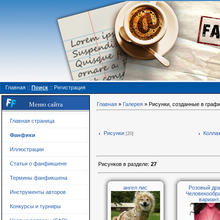
Главная
::
Поиск
::
Регистрация
Меню сайта
Главная
»
Галерея
» Рисунки, созданные в граф
Главная страница
Рисунки
Колла
[20]
Фанфики
Иллюстрации
Статьи о фанфикшене
Рисунков в разделе
:
27
Термины фанфикшена
ангел лис
Розовый дра
Инструменты авторов
Человекообр
вариант.
Конкурсы и турниры