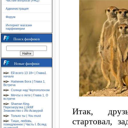
Частые вопросы (FAQ)
Администрация
Форум
Интернет магазин
парфюмерии
Поиск фанфиков
Новые фанфики
Ей всего 13 18+ | Глава1
начало
Наёмник Бога | Глава 1.
Встреча
Солнце над Чертополохом
Мечты о лете | Глава 1. О
встрече
Shaman King.
Перезагрузка | Ukfdf
Итак, друз
Знакомство с Йо Асакурой
Только ты | You must
стартовал, з
Тише, любовь,
помедленнее | Часть I. Вслед
за мечтой