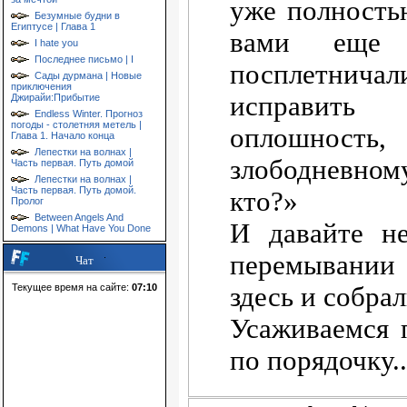
уже полность
Безумные будни в
Египтусе | Глава 1
вами еще
I hate you
Последнее письмо | I
посплетни
Сады дурмана | Новые
приключения
исправит
Джирайи:Прибытие
Endless Winter. Прогноз
погоды - столетняя метель |
оплошность,
Глава 1. Начало конца
Лепестки на волнах |
злободневном
Часть первая. Путь домой
Лепестки на волнах |
Часть первая. Путь домой.
кто?»
Пролог
Between Angels And
И давайте не
Demons | What Have You Done
перемывании 
Чат
здесь и собрал
Текущее время на сайте:
07:10
Усаживаемся 
по порядочку..