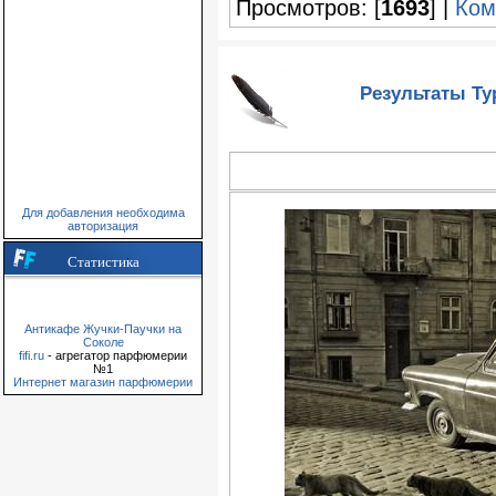
Просмотров: [
1693
] |
Ком
Результаты Ту
Для добавления необходима
авторизация
Статистика
Антикафе Жучки-Паучки на
Соколе
fifi.ru
- агрегатор парфюмерии
№1
Интернет магазин парфюмерии