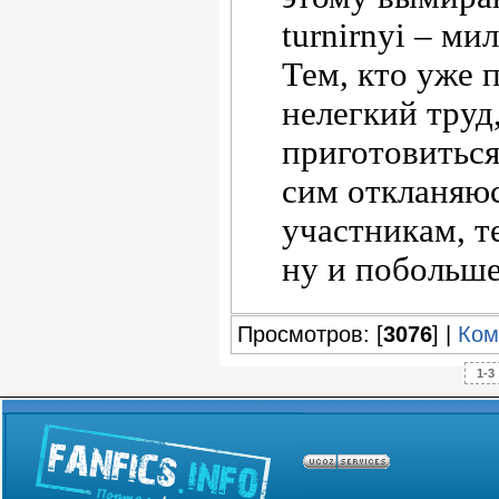
turnirnyi – ми
Тем, кто уже 
нелегкий труд
приготовиться
сим откланяюс
участникам, т
ну и побольше
Просмотров: [
3076
] |
Ком
1-3