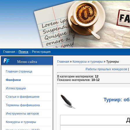
Главная
::
Поиск
::
Регистрация
Меню сайта
Главная
»
Конкурсы и турниры
» Турниры
Работы прошлых конкурсов
|
Главная страница
В категории материалов
:
12
Фанфики
Показано материалов
:
10-12
Иллюстрации
Статьи о фанфикшене
Турнир: об
Термины фанфикшена
Инструменты авторов
Д
Конкурсы и турниры