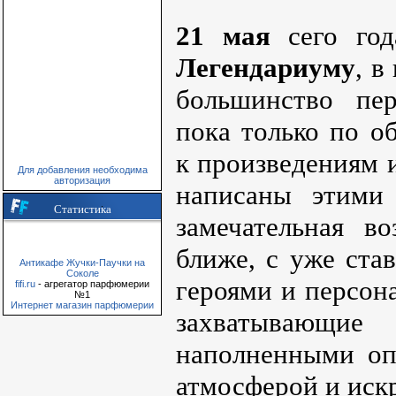
21 мая
сего год
Легендариуму
, в
большинство пе
пока только по о
к произведениям 
Для добавления необходима
авторизация
написаны этими
Статистика
замечательная в
ближе, с уже ста
Антикафе Жучки-Паучки на
Соколе
героями и персон
fifi.ru
- агрегатор парфюмерии
№1
Интернет магазин парфюмерии
захватываю
наполненными оп
атмосферой и ис