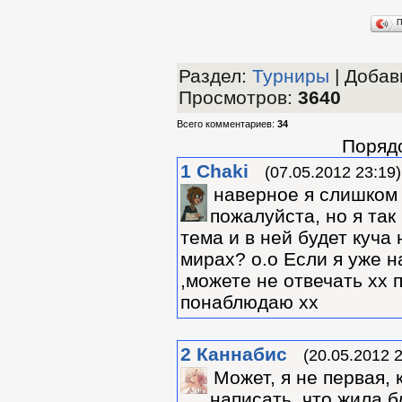
П
Раздел
:
Турниры
|
Добави
Просмотров
:
3640
Всего комментариев
:
34
Поряд
1
Chaki
(07.05.2012 23:19)
наверное я слишком
пожалуйста, но я так
тема и в ней будет куча
мирах? о.о Если я уже 
,можете не отвечать хх 
понаблюдаю хх
2
Каннабис
(20.05.2012 2
Может, я не первая, 
написать, что жила б