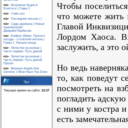
Чтобы поселиться
Безумные будни в
Египтусе | Глава 1
что можете жить 
I hate you
Последнее письмо | I
Главой Инквизиц
Сады дурмана | Новые
приключения
Джирайи:Прибытие
Лордом Хаоса. В
Endless Winter. Прогноз
погоды - столетняя метель |
Глава 1. Начало конца
заслужить, а это о
Лепестки на волнах |
Часть первая. Путь домой
Лепестки на волнах |
Часть первая. Путь домой.
Пролог
Но ведь наверняк
Between Angels And
Demons | What Have You Done
то, как поведут с
Чат
посмотреть на в
Текущее время на сайте:
12:27
погладить адскую
с ними у костра и
есть замечательна