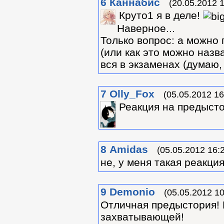
6
Каннабис
(20.05.2012 1
Круто1 я в деле!
Наверное...
Только вопрос: а можно 
(или как это можно назва
вся в экзаменах (думаю,
7
Olly_Fox
(05.05.2012 16
Реакция на предыст
8
Amidas
(05.05.2012 16:
не, у меня такая реакци
9
Demonio
(05.05.2012 10
Отличная предыстория! 
захватывающей!