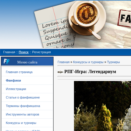
Главная
::
Поиск
::
Регистрация
Меню сайта
Главная
»
Конкурсы и турниры
»
Турниры
РПГ-Игра: Легендариум
Главная страница
Фанфики
Иллюстрации
Статьи о фанфикшене
Термины фанфикшена
Инструменты авторов
Конкурсы и турниры