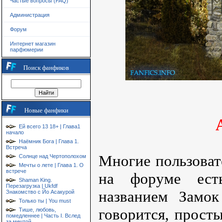
Частые вопросы (FAQ)
Администрация
Форум
Интернет магазин
парфюмерии
Поиск фанфиков
Новые фанфики
Ей всего 13 18+ | Глава1
начало
Наёмник Бога | Глава 1.
Встреча
Многие пользовате
Солнце над Чертополохом
Мечты о лете | Глава 1. О
встрече
на форуме ест
Shaman King.
Перезагрузка | Ukfdf
названием Замок
Знакомство с Йо Асакурой
Только ты | You must
говорится, прост
Тише, любовь,
помедленнее | Часть I. Вслед
за мечтой