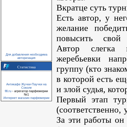
Вкратце суть турн
Есть автор, у нег
желание победит
повысить свой 
Автор слегка 
Для добавления необходима
жеребьевки нап
авторизация
группу (кто знако
Статистика
в которой есть ещ
Антикафе Жучки-Паучки на
и злой судья, кот
Соколе
fifi.ru
- агрегатор парфюмерии
№1
Первый этап тур
Интернет магазин парфюмерии
(соответственно, 
За эти работы он