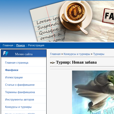
Главная
::
Поиск
::
Регистрация
Меню сайта
Главная
»
Конкурсы и турниры
»
Турниры
Турнир: Новая забава
Главная страница
Фанфики
Иллюстрации
Статьи о фанфикшене
Термины фанфикшена
Инструменты авторов
Конкурсы и турниры