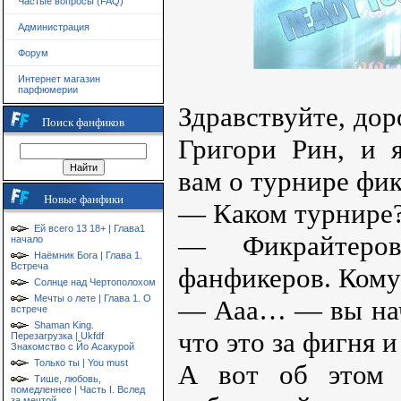
Частые вопросы (FAQ)
Администрация
Форум
Интернет магазин
парфюмерии
Здравствуйте, дор
Поиск фанфиков
Григори Рин, и я
вам о турнире фи
Новые фанфики
— Каком турнире?
Ей всего 13 18+ | Глава1
— Фикрайтеро
начало
Наёмник Бога | Глава 1.
Встреча
фанфикеров. Кому
Солнце над Чертополохом
Мечты о лете | Глава 1. О
— Ааа… — вы нач
встрече
Shaman King.
что это за фигня и
Перезагрузка | Ukfdf
Знакомство с Йо Асакурой
Только ты | You must
А вот об этом 
Тише, любовь,
помедленнее | Часть I. Вслед
за мечтой