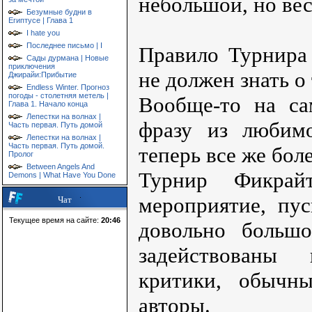
небольшой, но ве
Безумные будни в
Египтусе | Глава 1
I hate you
Последнее письмо | I
Правило Турнира
Сады дурмана | Новые
приключения
не должен знать о
Джирайи:Прибытие
Endless Winter. Прогноз
погоды - столетняя метель |
Вообще-то на са
Глава 1. Начало конца
Лепестки на волнах |
фразу из любим
Часть первая. Путь домой
Лепестки на волнах |
Часть первая. Путь домой.
теперь все же бол
Пролог
Between Angels And
Турнир Фикрай
Demons | What Have You Done
мероприятие, пус
Чат
Текущее время на сайте:
20:46
довольно большо
задействованы
критики, обычны
авторы.