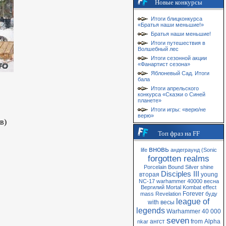
Новые конкурсы
Итоги блицконкурса
«Братья наши меньшие!»
Братья наши меньшие!
Итоги путешествия в
Волшебный лес
Итоги сезонной акции
«Фанартист сезона»
Яблоневый Сад. Итоги
бала
Итоги апрельского
конкурса «Сказки о Синей
планете»
Итоги игры: «верю/не
верю»
в)
Топ фраз на FF
вновь
life
андеграунд
(Sonic
forgotten realms
Porcelain
Bound
Silver
shine
Disciples III
вторая
young
NC-17
warhammer 40000
весна
Вергилий
Mortal Kombat
effect
Forever
mass
Revelation
буду
league of
with
весы
legends
Warhammer 40 000
seven
ангст
from
Alpha
nkar