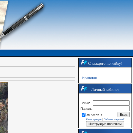
С каждого по лайку!
Нравится
Личный кабинет
Логин:
Пароль:
запомнить
Регистрация
|
Забыли пароль?