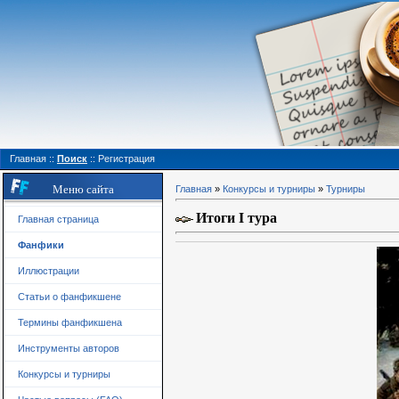
Главная
::
Поиск
::
Регистрация
Меню сайта
Главная
»
Конкурсы и турниры
»
Турниры
Итоги I тура
Главная страница
Фанфики
Иллюстрации
Статьи о фанфикшене
Термины фанфикшена
Инструменты авторов
Конкурсы и турниры