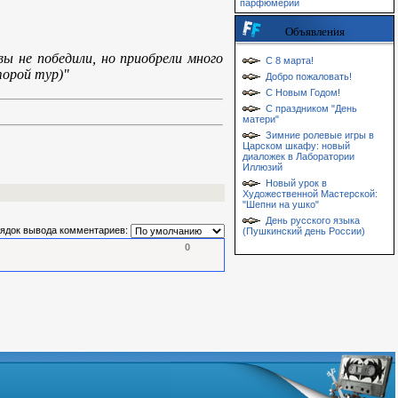
парфюмерии
Объявления
ы не победили, но приобрели много
С 8 марта!
торой тур)"
Добро пожаловать!
С Новым Годом!
С праздником "День
матери"
Зимние ролевые игры в
Царском шкафу: новый
диаложек в Лаборатории
Иллюзий
Новый урок в
Художественной Мастерской:
"Шепни на ушко"
День русского языка
ядок вывода комментариев:
(Пушкинский день России)
0