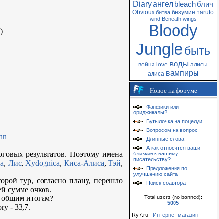
Diary
ангел
bleach
блич
Obvious
безумие
naruto
битва
wind
Beneath
wings
Bloody
)
Jungle
быть
воды
война
love
алисы
вампиры
алиса
Новое на форуме
Фанфики или
ориджиналы?
Бутылочка на поцелуи
Вопросом на вопрос
hn
Длинные слова
А как относятся ваши
говых результатов. Поэтому имена
близкие к вашему
писательству?
ma
,
Лис
,
Xydognica
,
Киса-Алиса
,
Тэй
,
Предложения по
улучшению сайта
орой тур, согласно плану, перешло
Поиск соавтора
ей сумме очков.
Total users (no banned):
о общим итогам?
5005
y - 33,7.
Ry7.ru -
Интернет магазин