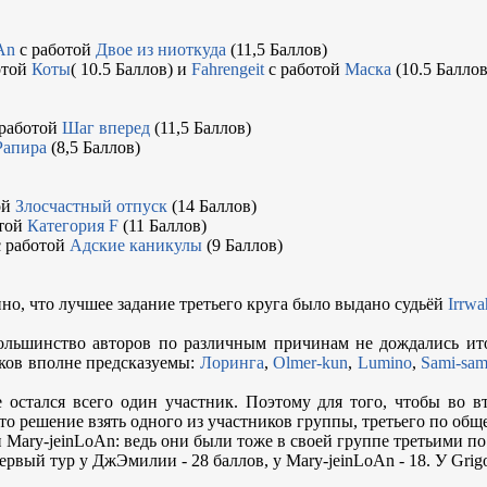
An
с работой
Двое из ниоткуда
(11,5 Баллов)
отой
Коты
( 10.5 Баллов) и
Fahrengeit
с работой
Маска
(10.5 Баллов
работой
Шаг вперед
(11,5 Баллов)
Рапира
(8,5 Баллов)
ой
Злосчастный отпуск
(14 Баллов)
отой
Категория F
(11 Баллов)
 работой
Адские каникулы
(9 Баллов)
о, что лучшее задание третьего круга было выдано судьёй
Irrwa
ольшинство авторов по различным причинам не дождались ито
ков вполне предсказуемы:
Лоринга
,
Olmer-kun
,
Lumino
,
Sami-sa
.
 остался всего один участник. Поэтому для того, чтобы во вт
то решение взять одного из участников группы, третьего по общ
 Mary-jeinLoAn: ведь они были тоже в своей группе третьими п
рвый тур у ДжЭмилии - 28 баллов, у Mary-jeinLoAn - 18. У Grigor