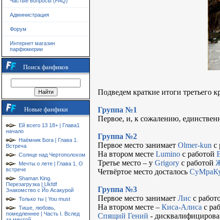
Частые вопросы (FAQ)
Администрация
Форум
Интернет магазин
парфюмерии
Поиск фанфиков
Подведем краткие итоги третьего к
Новые фанфики
Группа №1
Первое, и, к сожалению, единствен
Ей всего 13 18+ | Глава1
начало
Группа №2
Наёмник Бога | Глава 1.
Первое место занимает
Olmer-kun
с 
Встреча
На втором месте
Lumino
с работой
Солнце над Чертополохом
Третье место – у
Grigory
с работой
Мечты о лете | Глава 1. О
встрече
Четвёртое место досталось
СуМраК
Shaman King.
Перезагрузка | Ukfdf
Группа №3
Знакомство с Йо Асакурой
Первое место занимает
Лис
с работ
Только ты | You must
На втором месте –
Киса-Алиса
с ра
Тише, любовь,
помедленнее | Часть I. Вслед
Спящий Гений
- дисквалифицирова
за мечтой