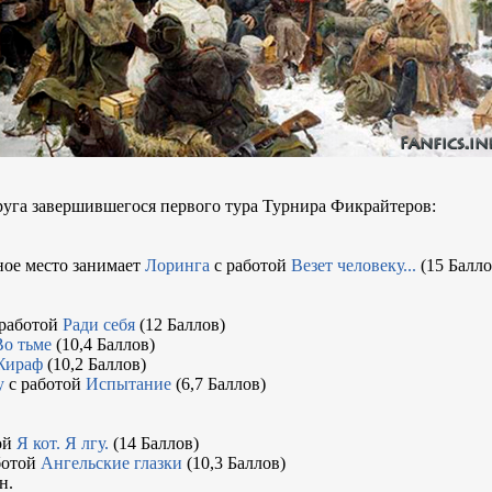
руга завершившегося первого тура Турнира Фикрайтеров:
ное место занимает
Лоринга
с работой
Везет человеку...
(15 Балло
работой
Ради себя
(12 Баллов)
Во тьме
(10,4 Баллов)
Жираф
(10,2 Баллов)
у
с работой
Испытание
(6,7 Баллов)
ой
Я кот. Я лгу.
(14 Баллов)
ботой
Ангельские глазки
(10,3 Баллов)
н.