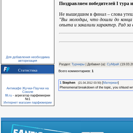
Поздравляем победителей I тура 
Не вышедшим в финал – слова утеше
"Вы молодцы, что дошли до конца 
опыта и закалили характер. Рад за 
Для добавления необходима
авторизация
Раздел
:
Турниры
|
Добавил (а)
:
CyMpaK
(19.03.2
Статистика
Всего комментариев
:
1
1
Stephen
[
Материал
]
(21.04.2012 03:50)
Phenomenal breakdown of the topic, you shluod wri
Антикафе Жучки-Паучки на
Соколе
fifi.ru
- агрегатор парфюмерии
№1
Интернет магазин парфюмерии