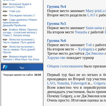
Безумные будни в
Группа №4
Египтусе | Глава 1
Первое место занимает
Mary-jeinLo
I hate you
Второе место разделили
LAO
с раб
Последнее письмо | I
Сады дурмана | Новые
приключения
Группа №5
Джирайи:Прибытие
Первое место занимает
Sami-sama
с 
Endless Winter. Прогноз
На втором месте
Natasha
с работой
погоды - столетняя метель |
Глава 1. Начало конца
Лепестки на волнах |
Группа №6
Часть первая. Путь домой
Первое место занимает
Тэй
с работ
Лепестки на волнах |
На втором месте –
Xydognica
с раб
Часть первая. Путь домой.
Пролог
Третье место достаётся
ДжЭмилии
с
Between Angels And
Харуко-тян
покидает турнир
Demons | What Have You Done
Общим голосованием
было признанн
Чат
Первый тур был не из легких и б
Текущее время на сайте:
16:04
проходящих во Второй тур участни
LAO
,
Natasha
,
Fahrengeit
и...
Grigory
Всем известно что в первойгруппе
двенадцать участников, было приня
Почему Grigory, а не ДжЭмилия или
Очень просто. Итоговая оценка за пе