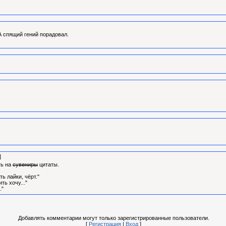
 А спящий гений порадовал.
]
ть на
сувениры
цитаты.
ть лайки, чёрт."
ть хочу..."
."
Добавлять комментарии могут только зарегистрированные пользователи.
[
Регистрация
|
Вход
]