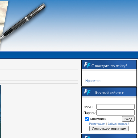
С каждого по лайку!
Нравится
Личный кабинет
Логин:
Пароль:
запомнить
Регистрация
|
Забыли пароль?