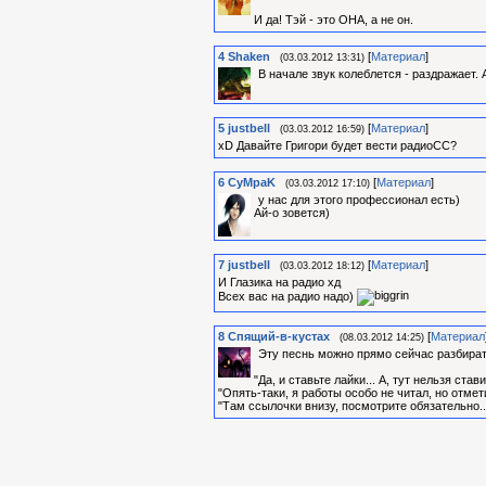
И да! Тэй - это ОНА, а не он.
4
Shaken
[
Материал
]
(03.03.2012 13:31)
В начале звук колеблется - раздражает.
5
justbell
[
Материал
]
(03.03.2012 16:59)
хD Давайте Григори будет вести радиоСС?
6
CyMpaK
[
Материал
]
(03.03.2012 17:10)
у нас для этого профессионал есть)
Ай-о зовется)
7
justbell
[
Материал
]
(03.03.2012 18:12)
И Глазика на радио хд
Всех вас на радио надо)
8
Спящий-в-кустах
[
Материал
(08.03.2012 14:25)
Эту песнь можно прямо сейчас разбира
"Да, и ставьте лайки... А, тут нельзя стави
"Опять-таки, я работы особо не читал, но отмети
"Там ссылочки внизу, посмотрите обязательно..