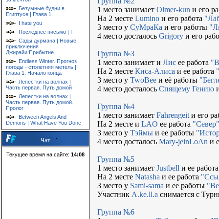
Группа №2
Безумные будни в
1 место занимает
Olmer-kun
и его р
Египтусе | Глава 1
На 2 месте
Lumino
и его работа
"Ла
I hate you
3 место у
СуМраКа
и его работы
"Л
Последнее письмо | I
4 место досталось
Grigory
и его раб
Сады дурмана | Новые
приключения
Джирайи:Прибытие
Группа №3
Endless Winter. Прогноз
1 место занимает и
Лис
ее работа
"В
погоды - столетняя метель |
На 2 месте
Киса-Алиса
и ее работа
Глава 1. Начало конца
3 место у
TwoBee
и её работы
"Бегл
Лепестки на волнах |
Часть первая. Путь домой
4 место досталось
Спящему Гению
и
Лепестки на волнах |
Часть первая. Путь домой.
Группа №4
Пролог
1 место занимает
Fahrengeit
и его р
Between Angels And
Demons | What Have You Done
На 2 месте и
LAO
ее работа
"Север
3 место у
Тэймы
и ее работы
"Исто
Чат
4 место досталось
Mary-jeinLoAn
и е
Текущее время на сайте:
14:08
Группа №5
1 место занимает
Justbell
и ее работ
На 2 месте
Natasha
и ее работа
"Ссыл
3 место у
Sami-sama
и ее работы
"Ве
Участник
A.ke.ll.a
снимается с Турн
Группа №6