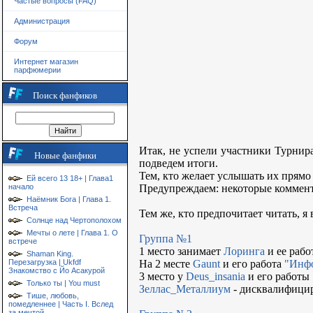
Частые вопросы (FAQ)
Администрация
Форум
Интернет магазин
парфюмерии
Поиск фанфиков
Итак, не успели участники Турнира
Новые фанфики
подведем итоги.
Тем, кто желает услышать их прямо 
Ей всего 13 18+ | Глава1
начало
Предупреждаем: некоторые коммент
Наёмник Бога | Глава 1.
Встреча
Тем же, кто предпочитает читать, я
Солнце над Чертополохом
Мечты о лете | Глава 1. О
Группа №1
встрече
1 место занимает
Лоринга
и ее рабо
Shaman King.
Перезагрузка | Ukfdf
На 2 месте
Gaunt
и его работа
"Инф
Знакомство с Йо Асакурой
3 место у
Deus_insania
и его работы
Только ты | You must
Зеллас_Металлиум
- дисквалифициру
Тише, любовь,
помедленнее | Часть I. Вслед
за мечтой