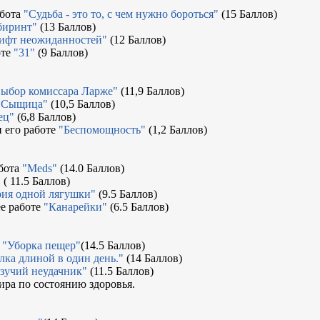
абота
"Судьба - это то, с чем нужно бороться"
(15 Баллов)
биринт"
(13 Баллов)
ифт неожиданностей"
(12 Баллов)
оте
"31"
(9 Баллов)
ыбор комиссара Ларже"
(11,9 Баллов)
"Сыщица"
(10,5 Баллов)
ец"
(6,8 Баллов)
 его работе
"Беспомощность"
(1,2 Баллов)
абота
"Meds"
(14.0 Баллов)
"
( 11.5 Баллов)
рия одной лягушки"
(9.5 Баллов)
е работе
"Канарейки"
(6.5 Баллов)
а
"Уборка пещер"
(14.5 Баллов)
ка длиной в один день."
(14 Баллов)
зучий неудачник"
(11.5 Баллов)
ира по состоянию здоровья.