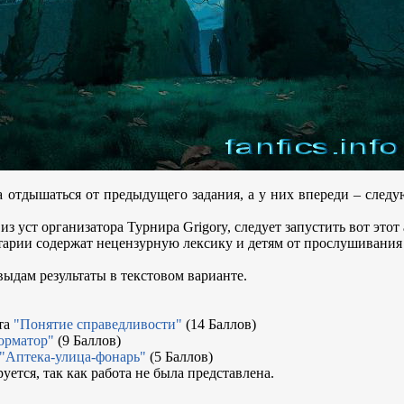
 отдышаться от предыдущего задания, а у них впереди – следу
из уст организатора Турнира Grigory, следует запустить вот этот
арии содержат нецензурную лексику и детям от прослушивания 
 выдам результаты в текстовом варианте.
та
"Понятие справедливости"
(14 Баллов)
орматор"
(9 Баллов)
"Аптека-улица-фонарь"
(5 Баллов)
ется, так как работа не была представлена.