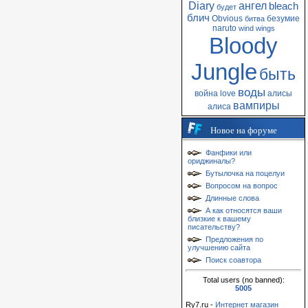
Diary
ангел
bleach
будет
блич
Obvious
безумие
битва
naruto
wind
wings
Bloody
Jungle
быть
воды
война
love
алисы
вампиры
алиса
Новое на форуме
Фанфики или
ориджиналы?
Бутылочка на поцелуи
Вопросом на вопрос
Длинные слова
А как относятся ваши
близкие к вашему
писательству?
Предложения по
улучшению сайта
Поиск соавтора
Total users (no banned):
5005
Ry7.ru -
Интернет магазин