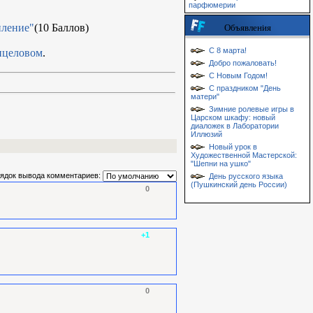
парфюмерии
пление"
(10 Баллов)
Объявления
С 8 марта!
ицеловом
.
Добро пожаловать!
С Новым Годом!
С праздником "День
матери"
Зимние ролевые игры в
Царском шкафу: новый
диаложек в Лаборатории
Иллюзий
Новый урок в
Художественной Мастерской:
"Шепни на ушко"
ядок вывода комментариев:
День русского языка
(Пушкинский день России)
0
+1
0