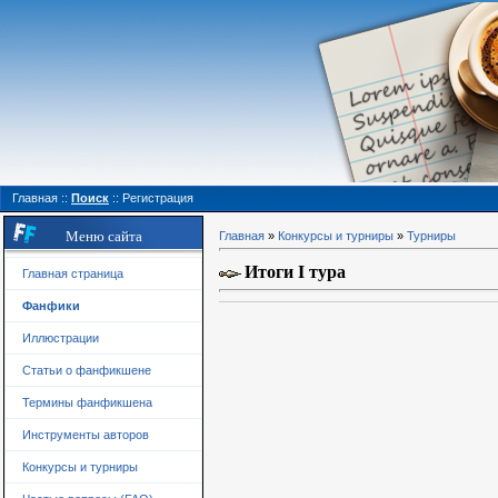
Главная
::
Поиск
::
Регистрация
Меню сайта
Главная
»
Конкурсы и турниры
»
Турниры
Итоги I тура
Главная страница
Фанфики
Иллюстрации
Статьи о фанфикшене
Термины фанфикшена
Инструменты авторов
Конкурсы и турниры