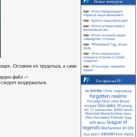
Новые конкурсы
Итоги блицконкурса
«Братья наши меньшие!»
Братья наши меньшие!
Итоги путешествия в
Волшебный лес
Итоги сезонной акции
«Фанартист сезона»
Яблоневый Сад. Итоги
бала
Итоги апрельского
конкурса «Сказки о Синей
планете»
ющее. Оставим их трудиться, а сами
Итоги игры: «верю/не
верю»
 аудио файл ->
Топ фраз на FF
следует воздержаться.
вновь
life
(Sonic
андеграунд
forgotten realms
Porcelain
Silver
shine
Bound
Disciples III
вторая
young
NC-17
warhammer 40000
весна
Вергилий
Mortal Kombat
mass
Forever
effect
Revelation
буду
league of
with
весы
legends
Warhammer 40 000
seven
ангст
from
Alpha
nkar