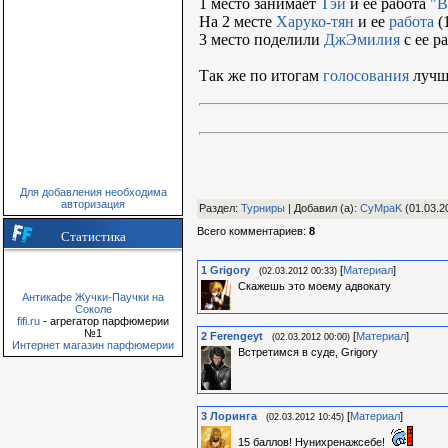
1 место занимает
Тэй
и ее работа
"В
На 2 месте
Харуко-тян
и ее
работа
(
3 место поделили
ДжЭмилия
с ее р
Так же по итогам
голосования
лучше
Для добавления необходима
авторизация
Раздел
:
Турниры
|
Добавил (а)
:
CyMpaK
(01.03.2
Всего комментариев
:
8
Статистика
1
Grigory
[
Материал
]
(02.03.2012 00:33)
Скажешь это моему адвокату
Антикафе Жучки-Паучки на
Соколе
fifi.ru
- агрегатор парфюмерии
№1
2
Ferengeyt
[
Материал
]
(02.03.2012 00:00)
Интернет магазин парфюмерии
Встретимся в суде, Grigory
3
Лоринга
[
Материал
]
(02.03.2012 10:45)
15 баллов! Нунихренажсебе!