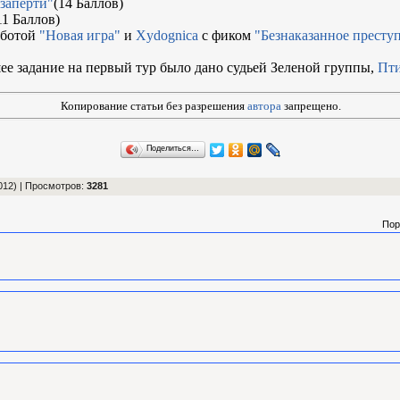
заперти"
(14 Баллов)
11 Баллов)
аботой
"Новая игра"
и
Xydognica
с фиком
"Безнаказанное престу
е задание на первый тур было дано судьей Зеленой группы,
Пт
Копирование статьи без разрешения
автора
запрещено.
Поделиться…
012) |
Просмотров
:
3281
Пор