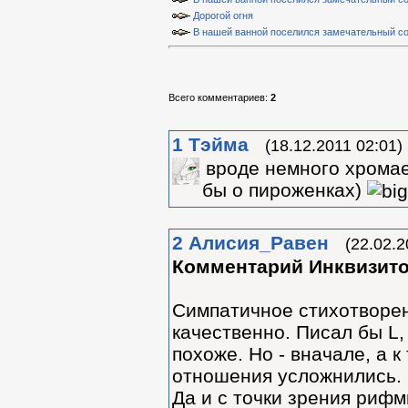
Дорогой огня
В нашей ванной поселился замечательный сос
Всего комментариев
:
2
1
Тэйма
(18.12.2011 02:01)
вроде немного хромае
бы о пироженках)
2
Алиcия_Равен
(22.02.2
Комментарий Инквизит
Симпатичное стихотворени
качественно. Писал бы L,
похоже. Но - вначале, а к
отношения усложнились. 
Да и с точки зрения рифмы