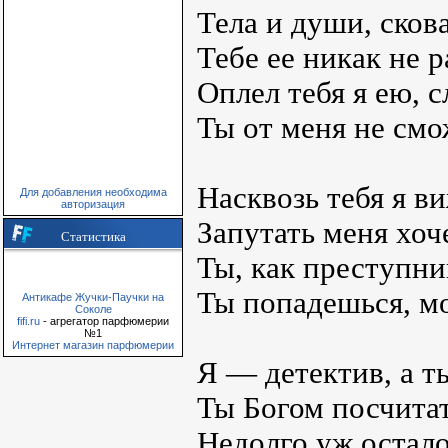
Тела и души, сков
Тебе ее никак не р
Оплел тебя я ею, 
Ты от меня не смо
Насквозь тебя я ви
Для добавления необходима
авторизация
Запутать меня хоч
Статистика
Ты, как преступни
Ты попадешься, м
Антикафе Жучки-Паучки на
Соколе
fifi.ru
- агрегатор парфюмерии
№1
Интернет магазин парфюмерии
Я — детектив, а т
Ты Богом посчитат
Недолго уж остало