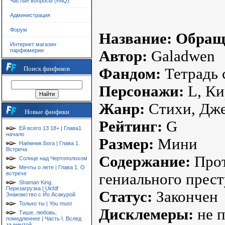
Частые вопросы (FAQ)
Администрация
Форум
Название:
Обращ
Интернет магазин
парфюмерии
Автор:
Galadwen
Поиск фанфиков
Фандом:
Тетрадь 
Персонажи:
L, Ки
Жанр:
Стихи, Дж
Новые фанфики
Рейтинг:
G
Ей всего 13 18+ | Глава1
начало
Размер:
Мини
Наёмник Бога | Глава 1.
Встреча
Содержание:
Прот
Солнце над Чертополохом
Мечты о лете | Глава 1. О
встрече
гениального прес
Shaman King.
Перезагрузка | Ukfdf
Статус:
Закончен
Знакомство с Йо Асакурой
Только ты | You must
Дисклемеры:
не 
Тише, любовь,
помедленнее | Часть I. Вслед
за мечтой