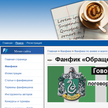
Главная
::
Поиск
::
Регистрация
Меню сайта
Главная
»
Фанфики
»
Фанфики по аниме и манге
Фанфик «Обраще
Главная страница
Фанфики
Иллюстрации
Статьи о фанфикшене
Термины фанфикшена
Инструменты авторов
Конкурсы и турниры