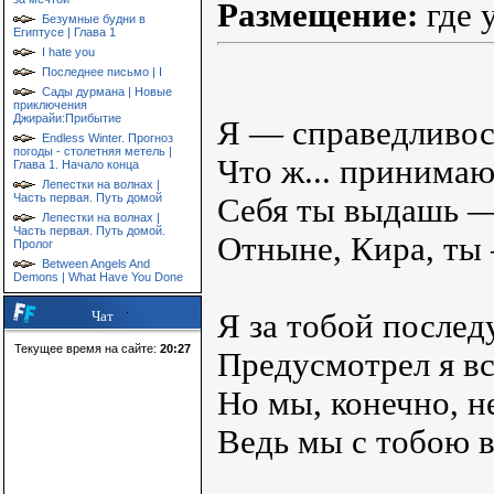
Размещение:
где 
Безумные будни в
Египтусе | Глава 1
I hate you
Последнее письмо | I
Сады дурмана | Новые
приключения
Джирайи:Прибытие
Я — справедливос
Endless Winter. Прогноз
погоды - столетняя метель |
Что ж... принимаю
Глава 1. Начало конца
Лепестки на волнах |
Часть первая. Путь домой
Себя ты выдашь —
Лепестки на волнах |
Часть первая. Путь домой.
Отныне, Кира, ты 
Пролог
Between Angels And
Demons | What Have You Done
Я за тобой послед
Чат
Текущее время на сайте:
20:27
Предусмотрел я вс
Но мы, конечно, н
Ведь мы с тобою в