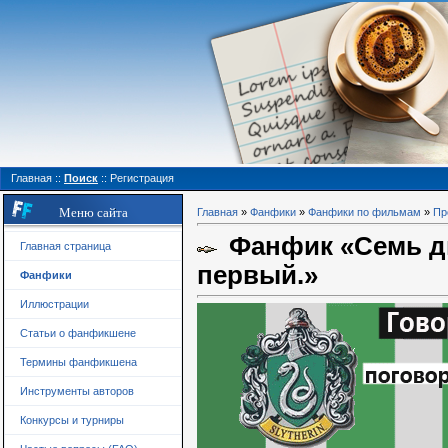
Главная
::
Поиск
::
Регистрация
Меню сайта
Главная
»
Фанфики
»
Фанфики по фильмам
»
Пр
Фанфик «Семь дн
Главная страница
первый.»
Фанфики
Иллюстрации
Статьи о фанфикшене
Термины фанфикшена
Инструменты авторов
Конкурсы и турниры