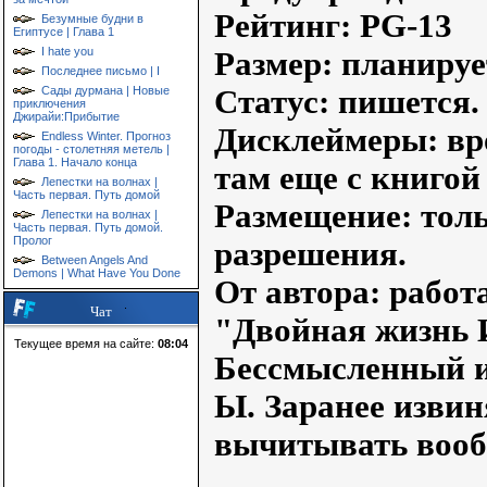
Рейтинг: PG-13
Безумные будни в
Египтусе | Глава 1
I hate you
Размер: планиру
Последнее письмо | I
Сады дурмана | Новые
Статус: пишется.
приключения
Джирайи:Прибытие
Дисклеймеры: вр
Endless Winter. Прогноз
погоды - столетняя метель |
Глава 1. Начало конца
там еще с книгой
Лепестки на волнах |
Часть первая. Путь домой
Размещение: толь
Лепестки на волнах |
Часть первая. Путь домой.
Пролог
разрешения.
Between Angels And
Demons | What Have You Done
От автора: работ
Чат
"Двойная жизнь И
Текущее время на сайте:
08:04
Бессмысленный и
Ы. Заранее изви
вычитывать вооб