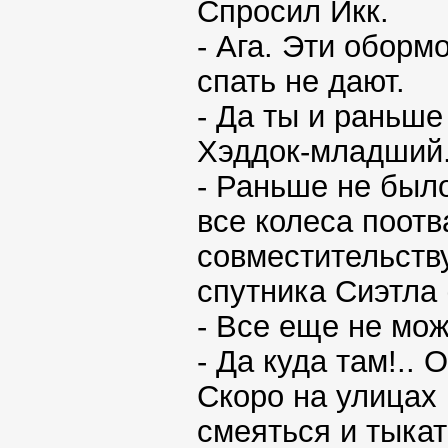
Спросил Икк.
- Ага. Эти оборм
спать не дают.
- Да ты и раньше
Хэддок-младший
- Раньше не было
все колеса поотв
совместительству
спутника Сиэтла (
- Все еще не мо
- Да куда там!.. 
Скоро на улицах 
смеяться и тыкат