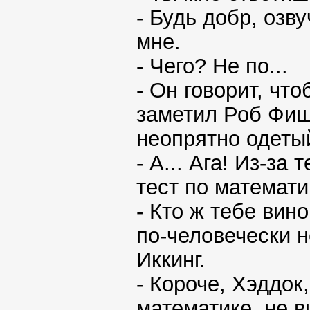
- Будь добр, озв
мне.
- Чего? Не по...
- Он говорит, чт
заметил Роб Фиш
неопрятно одеты
- А... Ага! Из-за
тест по математи
- Кто ж тебе вин
по-человечески 
Иккинг.
- Короче, Хэддок
математике, не в