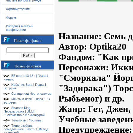
Частые вопросы (FAQ)
Администрация
Форум
Интернет магазин
парфюмерии
Название: Семь д
Поиск фанфиков
Автор: Optika20
Фандом: "Как пр
Персонажи
: Икк
Новые фанфики
"Сморкала" Йорг
Ей всего 13 18+ | Глава1
начало
Наёмник Бога | Глава 1.
"Задирака") Торс
Встреча
Солнце над Чертополохом
Рыбьеног) и др.
Мечты о лете | Глава 1. О
встрече
Жанр: Гет, Джен
Shaman King.
Перезагрузка | Ukfdf
Знакомство с Йо Асакурой
Учебные заведен
Только ты | You must
Тише, любовь,
Предупреждение
помедленнее | Часть I. Вслед
за мечтой