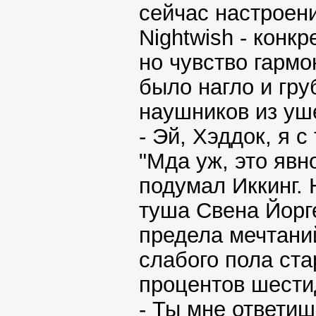
сейчас настроен
Nightwish - конкр
но чувство гармо
было нагло и гр
наушников из уш
- Эй, Хэддок, я 
"Мда уж, это явн
подумал Иккинг.
туша Свена Йорг
предела мечтани
слабого пола ста
процентов шести
- Ты мне ответиш