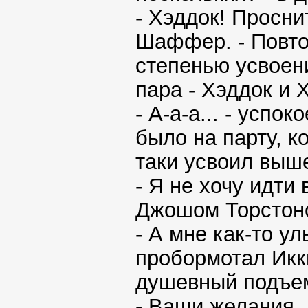
- Хэддок! Просни
Шаффер. - Повто
степенью усвоен
пара - Хэддок и
- А-а-а... - успо
было на парту, к
таки усвоил выш
- Я не хочу идти 
Джошом Торстоно
- А мне как-то 
пробормотал Икк
душевный подъе
- Ваши желания,