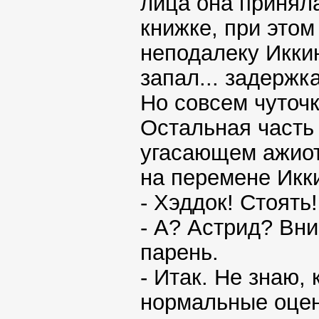
лица она приняла
книжке, при это
неподалеку Иккин
запал... задержк
Но совсем чуточк
Остальная часть
угасающем ажиот
на перемене Икк
- Хэддок! Стоять
- А? Астрид? Вн
парень.
- Итак. Не знаю,
нормальные оценк