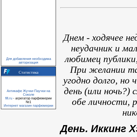
Днем - ходячее не
неудачник и мал
любимец публики
Для добавления необходима
авторизация
При желании т
Статистика
угодно долго, но
день (или ночь?)
Антикафе Жучки-Паучки на
Соколе
fifi.ru
- агрегатор парфюмерии
обе личности, 
№1
Интернет магазин парфюмерии
ник
День. Иккинг Х