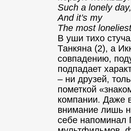
Such a lonely day
And it’s my
The most loneliest
В уши тихо стуч
Танкяна (2), а И
совпадению, поду
подпадает характ
– ни друзей, тол
пометкой «знако
компании. Даже 
внимание лишь на
себе напоминал 
мультфильмов, ф