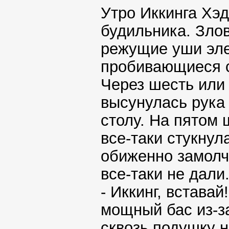
Утро Иккинга Хэд
будильника. Зло
режущие уши эле
пробивающиеся с
Через шесть или
высунулась рука
столу. На пятом
все-таки стукнул
обиженно замолч
все-таки не дали
- Иккинг, встава
мощный бас из-з
сквозь подушку н