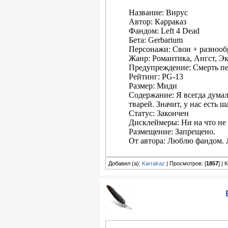
Название: Вирус
Автор: Карраказ
Фандом: Left 4 Dead
Бета: Gerbarium
Персонажи: Свои + разноо
Жанр: Романтика, Ангст, 
Предупреждение: Смерть 
Рейтинг: PG-13
Размер: Миди
Содержание: Я всегда думал
тварей. Значит, у нас есть ш
Статус: Закончен
Дисклеймеры: Ни на что не
Размещение: Запрещено.
От автора: Люблю фандом.
Добавил (а):
Karrakaz
| Просмотров: [
1857
] |