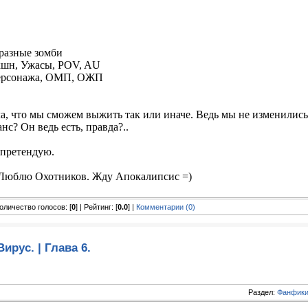
бразные зомби
Экшн, Ужасы, POV, AU
персонажа, ОМП, ОЖП
а, что мы сможем выжить так или иначе. Ведь мы не изменились
анс? Он ведь есть, правда?..
 претендую.
 Люблю Охотников. Жду Апокалипсис =)
 Количество голосов: [
0
] | Рейтинг: [
0.0
] |
Комментарии (0)
Вирус. | Глава 6.
Раздел:
Фанфики