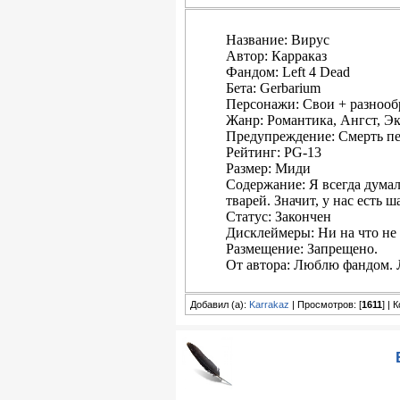
Название: Вирус
Автор: Карраказ
Фандом: Left 4 Dead
Бета: Gerbarium
Персонажи: Свои + разноо
Жанр: Романтика, Ангст, 
Предупреждение: Смерть 
Рейтинг: PG-13
Размер: Миди
Содержание: Я всегда думал
тварей. Значит, у нас есть ш
Статус: Закончен
Дисклеймеры: Ни на что не
Размещение: Запрещено.
От автора: Люблю фандом.
Добавил (а):
Karrakaz
| Просмотров: [
1611
] | 