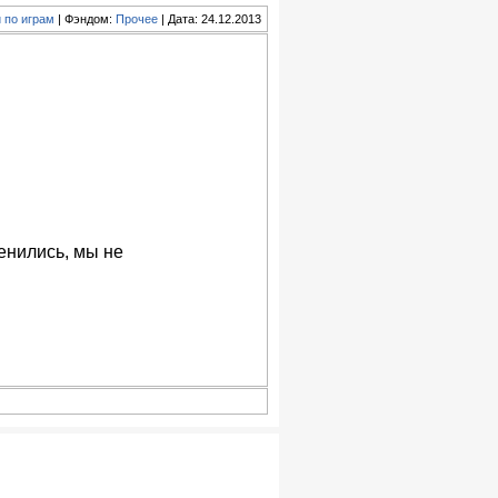
 по играм
| Фэндом:
Прочее
| Дата: 24.12.2013
енились, мы не