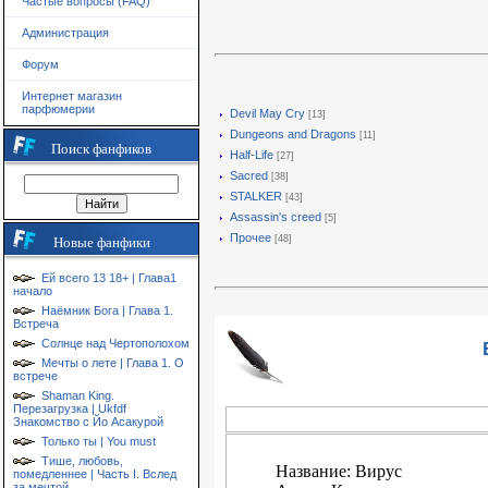
Частые вопросы (FAQ)
Администрация
Форум
Интернет магазин
парфюмерии
Devil May Cry
[13]
Dungeons and Dragons
[11]
Поиск фанфиков
Half-Life
[27]
Sacred
[38]
STALKER
[43]
Assassin's creed
[5]
Прочее
[48]
Новые фанфики
Ей всего 13 18+ | Глава1
начало
Наёмник Бога | Глава 1.
Встреча
Солнце над Чертополохом
Мечты о лете | Глава 1. О
встрече
Shaman King.
Перезагрузка | Ukfdf
Знакомство с Йо Асакурой
Только ты | You must
Тише, любовь,
Название: Вирус
помедленнее | Часть I. Вслед
за мечтой