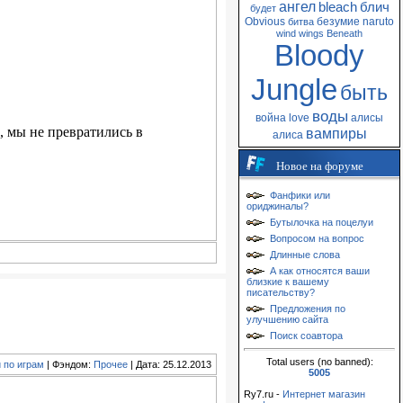
ангел
bleach
блич
будет
Obvious
безумие
naruto
битва
wind
wings
Beneath
Bloody
Jungle
быть
воды
война
love
алисы
, мы не превратились в
вампиры
алиса
Новое на форуме
Фанфики или
ориджиналы?
Бутылочка на поцелуи
Вопросом на вопрос
Длинные слова
А как относятся ваши
близкие к вашему
писательству?
Предложения по
улучшению сайта
Поиск соавтора
Total users (no banned):
 по играм
| Фэндом:
Прочее
| Дата: 25.12.2013
5005
Ry7.ru -
Интернет магазин