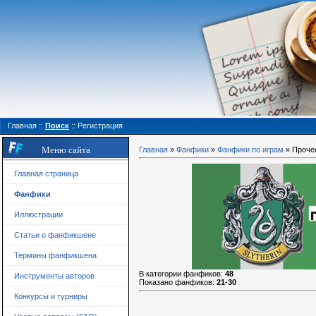
Главная
::
Поиск
::
Регистрация
Меню сайта
Главная
»
Фанфики
»
Фанфики по играм
» Проче
Главная страница
Фанфики
Иллюстрации
Статьи о фанфикшене
Термины фанфикшена
В категории фанфиков
:
48
Инструменты авторов
Показано фанфиков
:
21-30
Конкурсы и турниры