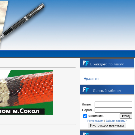
С каждого по лайку!
Нравится
Личный кабинет
Логин:
Пароль:
запомнить
Регистрация
|
Забыли пароль?