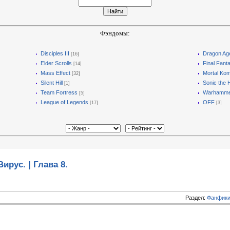
Фэндомы:
Disciples III
Dragon Ag
[16]
Elder Scrolls
Final Fant
[14]
Mass Effect
Mortal Ko
[32]
Silent Hill
Sonic the
[1]
Team Fortress
Warhamme
[5]
League of Legends
OFF
[17]
[3]
Вирус. | Глава 8.
Раздел:
Фанфики