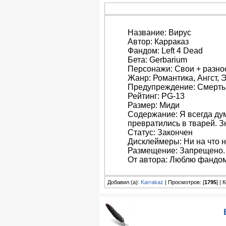
Название: Вирус
Автор: Карраказ
Фандом: Left 4 Dead
Бета: Gerbarium
Персонажи: Свои + разн
Жанр: Романтика, Ангст, 
Предупреждение: Смерть
Рейтинг: PG-13
Размер: Миди
Содержание: Я всегда дум
превратились в тварей. Зн
Статус: Закончен
Дисклеймеры: Ни на что н
Размещение: Запрещено.
От автора: Люблю фандом
Добавил (а):
Karrakaz
| Просмотров: [
1795
] |