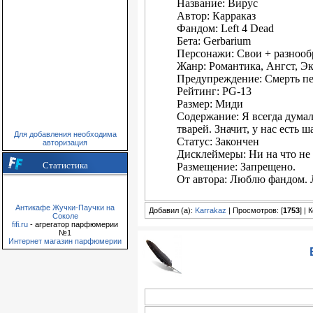
Название: Вирус
Автор: Карраказ
Фандом: Left 4 Dead
Бета: Gerbarium
Персонажи: Свои + разноо
Жанр: Романтика, Ангст, 
Предупреждение: Смерть 
Рейтинг: PG-13
Размер: Миди
Содержание: Я всегда думал
тварей. Значит, у нас есть ш
Для добавления необходима
Статус: Закончен
авторизация
Дисклеймеры: Ни на что не
Статистика
Размещение: Запрещено.
От автора: Люблю фандом.
Антикафе Жучки-Паучки на
Добавил (а):
Karrakaz
| Просмотров: [
1753
] |
Соколе
fifi.ru
- агрегатор парфюмерии
№1
Интернет магазин парфюмерии