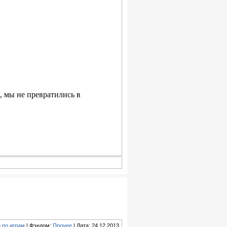
, мы не превратились в
 по играм
| Фэндом:
Прочее
| Дата: 24.12.2013