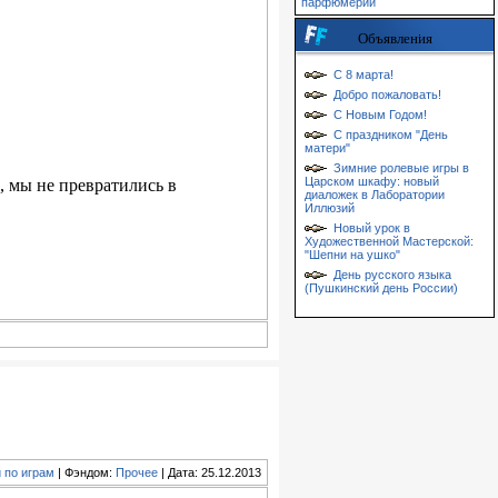
парфюмерии
Объявления
С 8 марта!
Добро пожаловать!
С Новым Годом!
С праздником "День
матери"
Зимние ролевые игры в
Царском шкафу: новый
, мы не превратились в
диаложек в Лаборатории
Иллюзий
Новый урок в
Художественной Мастерской:
"Шепни на ушко"
День русского языка
(Пушкинский день России)
 по играм
| Фэндом:
Прочее
| Дата: 25.12.2013