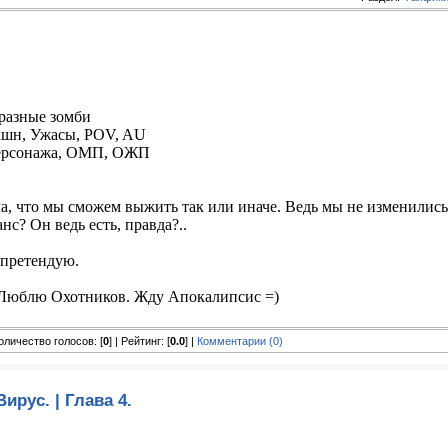
бразные зомби
Экшн, Ужасы, POV, AU
персонажа, ОМП, ОЖП
а, что мы сможем выжить так или иначе. Ведь мы не изменились
анс? Он ведь есть, правда?..
 претендую.
 Люблю Охотников. Жду Апокалипсис =)
Количество голосов: [
0
] | Рейтинг: [
0.0
] |
Комментарии (0)
Вирус. | Глава 4.