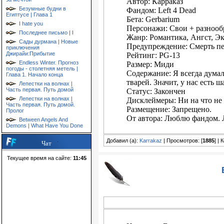
Автор: Карраказ
Безумные будни в
Фандом: Left 4 Dead
Египтусе | Глава 1
Бета: Gerbarium
I hate you
Персонажи: Свои + разноо
Последнее письмо | I
Жанр: Романтика, Ангст, 
Сады дурмана | Новые
Предупреждение: Смерть 
приключения
Джирайи:Прибытие
Рейтинг: PG-13
Endless Winter. Прогноз
Размер: Миди
погоды - столетняя метель |
Содержание: Я всегда думал
Глава 1. Начало конца
тварей. Значит, у нас есть ш
Лепестки на волнах |
Часть первая. Путь домой
Статус: Закончен
Лепестки на волнах |
Дисклеймеры: Ни на что не
Часть первая. Путь домой.
Размещение: Запрещено.
Пролог
От автора: Люблю фандом.
Between Angels And
Demons | What Have You Done
Добавил (а):
Karrakaz
| Просмотров: [
1885
] |
Чат
Текущее время на сайте:
11:45