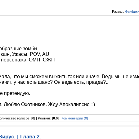
Раздел:
Фанфики
ообразные зомби
Экшн, Ужасы, POV, AU
 персонажа, ОМП, ОЖП
ала, что мы сможем выжить так или иначе. Ведь мы не изм
ачит, у нас есть шанс? Он ведь есть, правда?..
е претендую.
. Люблю Охотников. Жду Апокалипсис =)
 Количество голосов: [
0
] | Рейтинг: [
0.0
] |
Комментарии (0)
Вирус. | Глава 2.