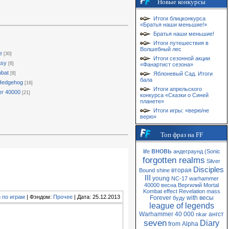
Новые конкурсы
Итоги блицконкурса
«Братья наши меньшие!»
Братья наши меньшие!
Итоги путешествия в
Волшебный лес
e
[30]
Итоги сезонной акции
asy
[6]
«Фанартист сезона»
mbat
[8]
Яблоневый Сад. Итоги
бала
 Hedgehog
[16]
Итоги апрельского
r 40000
[21]
конкурса «Сказки о Синей
планете»
Итоги игры: «верю/не
верю»
Топ фраз на FF
вновь
life
андеграунд
(Sonic
forgotten realms
Silver
Disciples
вторая
Bound
shine
III
young
NC-17
warhammer
40000
весна
Вергилий
Mortal
Kombat
effect
Revelation
mass
 по играм
| Фэндом:
Прочее
| Дата: 25.12.2013
Forever
with
весы
буду
league of legends
Warhammer 40 000
ангст
nkar
seven
Diary
from
Alpha