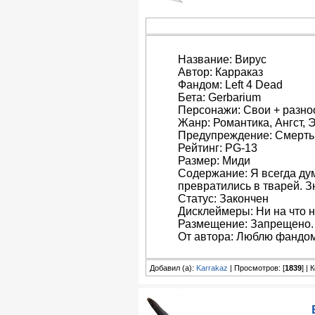
Название: Вирус
Автор: Карраказ
Фандом: Left 4 Dead
Бета: Gerbarium
Персонажи: Свои + разн
Жанр: Романтика, Ангст, 
Предупреждение: Смерть
Рейтинг: PG-13
Размер: Миди
Содержание: Я всегда дум
превратились в тварей. Зн
Статус: Закончен
Дисклеймеры: Ни на что н
Размещение: Запрещено.
От автора: Люблю фандом
Добавил (а):
Karrakaz
| Просмотров: [
1839
] |