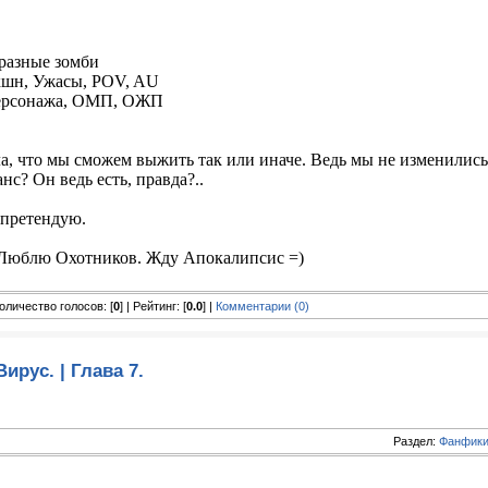
бразные зомби
Экшн, Ужасы, POV, AU
персонажа, ОМП, ОЖП
а, что мы сможем выжить так или иначе. Ведь мы не изменились
анс? Он ведь есть, правда?..
 претендую.
 Люблю Охотников. Жду Апокалипсис =)
 Количество голосов: [
0
] | Рейтинг: [
0.0
] |
Комментарии (0)
Вирус. | Глава 7.
Раздел:
Фанфики