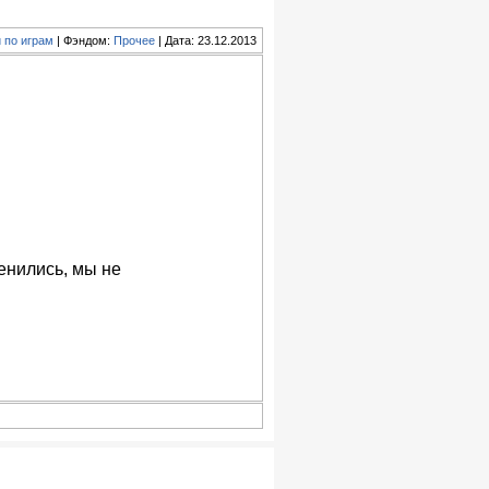
 по играм
| Фэндом:
Прочее
| Дата: 23.12.2013
енились, мы не