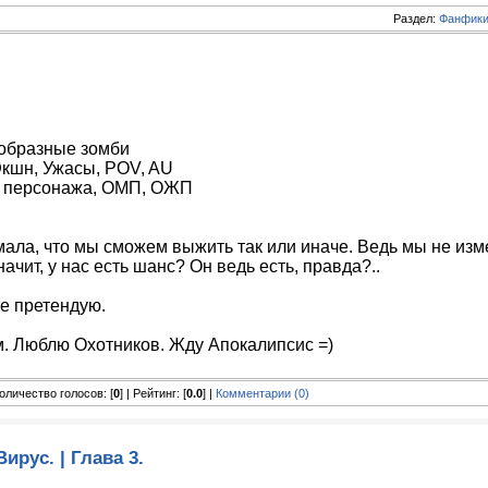
Раздел:
Фанфики
ообразные зомби
Экшн, Ужасы, POV, AU
 персонажа, ОМП, ОЖП
ала, что мы сможем выжить так или иначе. Ведь мы не изм
ачит, у нас есть шанс? Он ведь есть, правда?..
е претендую.
. Люблю Охотников. Жду Апокалипсис =)
 Количество голосов: [
0
] | Рейтинг: [
0.0
] |
Комментарии (0)
Вирус. | Глава 3.