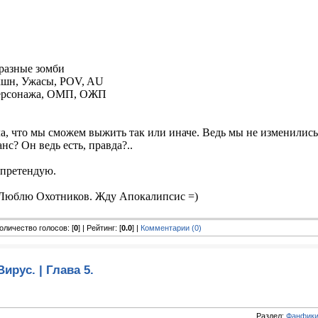
бразные зомби
Экшн, Ужасы, POV, AU
персонажа, ОМП, ОЖП
а, что мы сможем выжить так или иначе. Ведь мы не изменились
анс? Он ведь есть, правда?..
 претендую.
 Люблю Охотников. Жду Апокалипсис =)
 Количество голосов: [
0
] | Рейтинг: [
0.0
] |
Комментарии (0)
Вирус. | Глава 5.
Раздел:
Фанфики