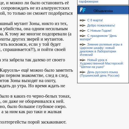
парфюмерии
це, и можно ли было остановить её
ё сопровождать не из альтруистских
Объявления
ой, то только он сможет подобраться
С 8 марта!
рашный мутант Зоны, никто из тех,
Добро пожаловать!
для убийства, она одним несильным
С Новым Годом!
а. К тому же многие подозревали (а
С праздником "День
охоты других зверей и мутантов.
матери"
ить восвояси, если у той будет
Зимние ролевые игры в
Царском шкафу: новый
, спрашивается?!), и пойти своей
диаложек в Лаборатории
Иллюзий
эта забрела так далеко от своего
Новый урок в
Художественной Мастерской:
"Шепни на ушко"
«Карусель» ещё можно было заметить
День русского языка
и первом знакомстве, след в след,
(Пушкинский день России)
нтов Зоны выходят на охоту,
ждать до утра. Но время ждать не
было в каких-то черно-белых тонах,
 он даже не оборачивался к ней.
ьно, было большое глубокое озеро.
а за ним как раз таки и жалкая
и полтергейсты порой заскакивают.