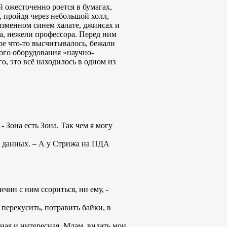
 ожесточенно роется в бумагах,
, пройдя через небольшой холл,
изменном синем халате, джинсах и
та, нежели профессора. Перед ним
ре что-то высчитывалось, бежали
ого оборудования «научно-
о, это всё находилось в одном из
- Зона есть Зона. Так чем я могу
ль данных. – А у Стрижа на ПДА
ичин с ним ссориться, ни ему, -
 перекусить, потравить байки, в
тная и интересная. Мдам, видать мои