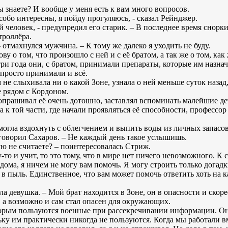
вы знаете? И вообще у меня есть к вам много вопросов.
особо интересны, я пойду прогуляюсь, - сказал Рейнджер.
 человек, - предупредил его старик. – В последнее время снорк
троллёра.
- отмахнулся мужчина. – К тому же далеко я уходить не буду.
 о том, что произошло с ней и с её братом, а так же о том, как 
 три года они, с братом, принимали препараты, которые им назнач
 просто принимали и всё.
 не слыхивала ни о какой Зоне, узнала о ней меньше суток назад
 рядом с Кордоном.
допрашивал её очень дотошно, заставлял вспоминать малейшие дет
а к той части, где начали проявляться её способности, профессо
могла вздохнуть с облегчением и выпить воды из личных запасо
оговорил Сахаров. – Не каждый день такое услышишь.
ую не считаете? – поинтересовалась Стриж.
-то и учит, то это тому, что в мире нет ничего невозможного. К 
 дома, я ничем не могу вам помочь. Я могу строить только догад
в пыль. Единственное, что вам может помочь ответить хоть на к
ла девушка. – Мой брат находится в Зоне, он в опасности и скор
и, а возможно и сам стал опасен для окружающих.
торым пользуются военные при рассекречивании информации. Он 
ьку им практически никогда не пользуются. Когда мы работали вм