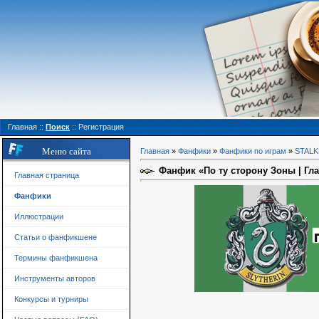
Главная
::
Поиск
::
Регистрация
Меню сайта
Главная
»
Фанфики
»
Фанфики по играм
»
STAL
Фанфик «По ту сторону Зоны | Гла
Главная страница
Фанфики
Иллюстрации
Статьи о фанфикшене
Термины фанфикшена
Инструменты авторов
Конкурсы и турниры