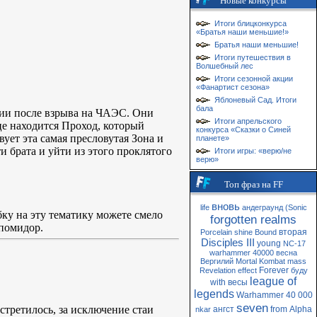
Новые конкурсы
Итоги блицконкурса
«Братья наши меньшие!»
Братья наши меньшие!
Итоги путешествия в
Волшебный лес
Итоги сезонной акции
«Фанартист сезона»
Яблоневый Сад. Итоги
бала
арии после взрыва на ЧАЭС. Они
Итоги апрельского
це находится Проход, который
конкурса «Сказки о Синей
вует эта самая пресловутая Зона и
планете»
и брата и уйти из этого проклятого
Итоги игры: «верю/не
верю»
Топ фраз на FF
вновь
life
андеграунд
(Sonic
бку на эту тематику можете смело
forgotten realms
 помидор.
вторая
Porcelain
shine
Bound
Disciples III
young
NC-17
warhammer 40000
весна
Вергилий
Mortal Kombat
mass
Forever
Revelation
effect
буду
league of
with
весы
legends
Warhammer 40 000
seven
стретилось, за исключение стаи
ангст
from
Alpha
nkar