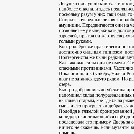
Девушка послушно кивнула и последо
наиболее опасна, и здесь появлялис
поскольку разум у них-таки был, то
Снорки – очередные человекоподобн
амуниции. Передвигаются они на че
позволяет ему выдерживать долговр
зарослей, прыгая на жертву сверху 
голыми руками.
Контроллёры же практически не отл
достаточно сильным гипнозом, посто
Полтергейсты же были редкими мута
Как таковые силы они не имели. Са
опасными противниками. Частично 
Пока они шли к бункеру, Надя и Ре
враг не затаился где-то рядом. Но р
озера.
Быстро добравшись до убежища про
напоминал склад полуразваленных к
выглядел старым, кое-где была ржав
смогли его прогрызть и добраться д
Подойдя к тяжелой бронированной д
коридор, оканчивающийся ещё одной
последовала его примеру. Дверь за е
ничего не скажешь. Если мутанты вы
помощь.