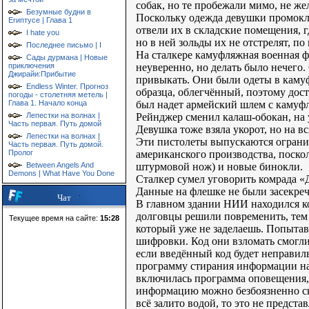
собак, но те пробежали мимо, не ж
Безумные будни в
Поскольку одежда девушки промокла,
Египтусе | Глава 1
отвели их в складские помещения, 
I hate you
но в ней зольды их не отстрелят, по 
Последнее письмо | I
На сталкере камуфляжная военная фо
Сады дурмана | Новые
неуверенно, но делать было нечего.
приключения
Джирайи:Прибытие
привыкать. Они были одеты в каму
Endless Winter. Прогноз
образца, облегчённый, поэтому дост
погоды - столетняя метель |
был надет армейский шлем с камуф
Глава 1. Начало конца
Рейнджер сменил калаш-обокан, на у
Лепестки на волнах |
Часть первая. Путь домой
Девушка тоже взяла укорот, но на вс
Лепестки на волнах |
Эти пистолеты выпускаются огранич
Часть первая. Путь домой.
американского производства, поско
Пролог
штурмовой нож) и новые бинокли.
Between Angels And
Demons | What Have You Done
Сталкер сумел уговорить комрада «Д
Данные на флешке не были засекреч
Чат
В главном здании НИИ находился ко
долговцы решили повременить, тем б
Текущее время на сайте:
15:28
который уже не заделаешь. Попытав
шифровки. Код они взломать смогли
если введённый код будет неправил
программу стирания информации на 
включилась программа оповещения, 
информацию можно безбоязненно ско
всё залито водой, то это не предст