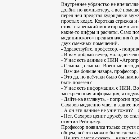
Внутреннее убранство не впечатлял
долбит по компьютеру, а всё помеще
перед ней предстал худощавый мужч
простых кедах. Короткая стрижка и 
стоял старенький монитор компьюте
какие-то цифры и расчеты. Само по
медицинского» предназначения (проб
двух смежных помещений.
- Здравствуйте, профессор, - поприв
- И вам добрый вечер, молодой челов
- У нас есть данные с НИИ «Агропр
- Слышал, слышал. Военные негодуют
- Вам же больше навара, профессор,
- Это да, но всё-таки было бы намно
быть полезен?
- У нас есть информация, с НИИ. В
засекреченная информация, я подум
- Дайте-ка взглянуть, - попросил пр
Сахаров медленно ушел в заднее пом
- А он эти данные не уничтожит? –
- Нет, Сахаров ценит дружбу со стал
ответил Рейнджер.
Профессор появился только спустя с
общем, всё что можно было сделать,
- Ну, что я могу сказать, - начал п