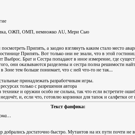
гие
сика, ОЖП, ОМП, немножко AU, Мери Сью
и посмотреть Припять, а заодно взглянуть каким стало место ав
остинице Припять. Вот только они не знали, что в этой гостини
ит Выброс. Брат и Сестра попадают в иное измерение, где сущест
ого, они оказываются разделены и сестра полна решимости найт
в Зоне тем больше понимает, что с ней что-то не так...
стальные принадлежать разработчикам игры.
ресурсах только с разрешения автора
 в технике и оружии особо не сильна, так что если встретите оши
недочёт, и, если что, готовлю корзинки для тапок и салфетки от
Текст фанфика:
рона…
р добрались достаточно быстро. Мутантов на их пути почти не в