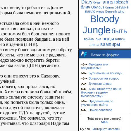
Diary
ангел
bleach
будет
блич
 в смене, то ребята из «Долга»
Obvious
безумие
битва
naruto
wings
Beneath
wind
я форма была немного непривычной,
Bloody
вствовала себя в ней немного
Jungle
легка великоват, но им не
быть
 костюмом был бронежилет нового
воды
е была повязана бандана, а на ней
война
love
алисы
ого видения (ПНВ).
вампиры
алиса
ал своему более «длинному» собрату.
береты, что не могло не радовать.
Новое на форуме
редко можно встретить береты
Фанфики или
 же оба взяли ДШН (десантно-
ориджиналы?
Бутылочка на поцелуи
 они отнесут это к Сахарову.
Вопросом на вопрос
 учёный.
Длинные слова
объект, код прилагался, но
А как относятся ваши
ов. Химера оставила большой проём,
близкие к вашему
писательству?
чень сильную систему защиты и
Предложения по
 но попытка была только одна, -
улучшению сайта
х на другой носитель, включала
Поиск соавтора
с одного ПДА на другой, тут же
тожены. Что означало, что эту
Total users (no banned):
5005
учитывая, что благодаря Наде там
Ry7.ru -
Интернет магазин