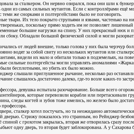
вала за сталкером. Он нервно озирался, пока они шли к бункеру
ь одни из самых сильных мутантов. Если с контроллёрами ещё мо
 с теми же снорками и полтергейстами было не поговорить.
ые твари. Их тело покрыто струпьями и язвами, частенько на н
твереньках, поскольку прямо ходить им не позволяет лишенный 
еменные большие нагрузки на спину. У них прекрасный нюх и пр
или сбоку. Обладали большой физической силой и могли разорват
ичались от людей внешне, только голова у них была черзчур бол
янно водят за собой свиту из нескольких мутантов или сталкеро
нтами, видели их мало и обитали только в подземельях, на пов
мые сильные полтергейсты могли управлять аномалиями «Жарка»
были бесплотными, но убить их было можно.
йнджер слышали приглушенное рычание, несколько раз останавли
ычание слышалось достаточно далеко, где-то возле каких-то заст
фессора, девушка испытала разочарование. Больше всего огоро
онтейнеров, которые перевозили корабли или перетаскивали гр
чина, следы когтей и зубов тоже имелись, но железо было доста
о профессора.
вери, сталкер хотел постучать, но та неожиданно автоматическ
 дверью. Стрижу показалось это странным, но Рейнджер безбоя
ё спиной с грохотом закрылась, вторая же отворилась сразу после
бьют одну дверь, то вторая будет заблокирована. А у Сахарова б