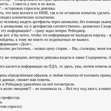
овесть… Совесть у них и не жила.
? – осторожно спросила девушка.
зать, что мои коллеги из НИИ, так и не оставили попыток сделать
роходил клинические испытания.
ял человеку видеть артефакты через аномалии, без помощи сканер
к аномалиям, ну и артефактам соответственно,- разъяснил Сахаро
ти эту информацию? – сразу задал вопрос Рейнджер.
ак вот, я бы хотел, чтобы эта информация не выходила наружу, -
ройдены, к тому же никто из подопытных не выжил.
информацию «Долг».
 вполне достаточно, - назвал цену старик. – Вы, сталкеры, меня 
у же операцию, которую девушка видела в лавке Сидоровича, то
т что касается информации на ПДА, то здесь, увы, ничем помочь 
щена определённым образом, и любая попытка её взломать при
и данные, сможет вам помочь.
в и Рейнджер удивлённо на неё посмотрели.
ть волю эмоциям?! – не понимала та. – Всё псу под хвост, я ник
я профессор.
а.
отом спросил: