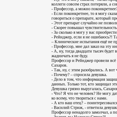
коллеги совсем страх потеряли, а с
- Профессор, а можно поконкретнее
- Если поконкретнее, то я могу ска
говориться о препарате, который п
- Этот препарат случайно не позвол
- Скорее повышал чувствительность 
- За сколько я могу у вас приобрес
- Рейнджер, если я не ошибаюсь?! Т
– Клинические испытания ещё не п
- Профессор, мне дал заказ на эту 
- А, ну, тогда двадцати тысяч будет
жадничать я не буду.
Профессор и Рейнджер провели всё т
Сахаров.
- Так, ну, с этим разобрались. А во
- Почему? – спросила девушка.
- Дело в том, что информация защи
данных. Только тот, кто защищал эт
Девушка грязно выругалась, Сахаро
- Что? Я что не человек? Не могу да
ко всему, что твориться с нами.
- А кто ваш отец? – поинтересовалс
- Василий Стриж, - ответила девушк
Профессор ненадолго замолчал, а п
- Значит, вы Надежда Стриж?!