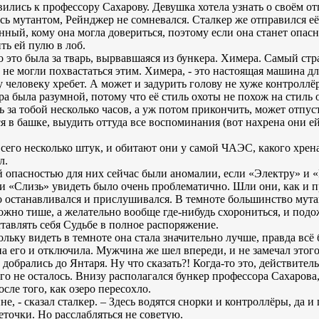
вились к профессору Сахарову. Девушка хотела узнать о своём от
ась мутантом, Рейнджер не сомневался. Сталкер же отправился е
ный, кому она могла довериться, поэтому если она станет опасн
ть ей пулю в лоб.
о это была за тварь, вырвавшаяся из бункера. Химера. Самый ст
, не могли похвастаться этим. Химера, - это настоящая машина 
человеку хребет. А может и задурить голову не хуже контроллёр
ера была разумной, потому что её стиль охоты не похож на стиль 
 за тобой несколько часов, а уж потом прикончить, может отпуст
 в башке, выудить оттуда все воспоминания (вот нахрена они ей
его несколько штук, и обитают они у самой ЧАЭС, какого хрена 
л.
 опасностью для них сейчас были аномалии, если «Электру» и 
 и «Слизь» увидеть было очень проблематично. Шли они, как и пр
о останавливался и прислушивался. В темноте большинство мута
ожно тише, а желательно вообще где-нибудь схорониться, и подо
тавлять себя Судьбе в полное распоряжение.
льку видеть в темноте она стала значительно лучше, правда всё 
а его и отключила. Мужчина же шел впереди, и не замечал этого,
добрались до Янтаря. Ну что сказать?! Когда-то это, действител
го не осталось. Внизу располагался бункер профессора Сахарова, 
осле того, как озеро пересохло.
не, - сказал сталкер. – Здесь водятся снорки и контроллёры, да 
еточки. Но расслабляться не советую.