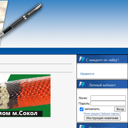
С каждого по лайку!
Нравится
Личный кабинет
Логин:
Пароль:
запомнить
Регистрация
|
Забыли пароль?