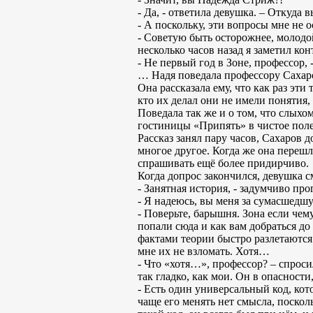
- Да, - ответила девушка. – Откуда 
- А поскольку, эти вопросы мне не 
- Советую быть осторожнее, молодой
несколько часов назад я заметил кон
- Не первый год в Зоне, профессор, 
… Надя поведала профессору Сахарову
Она рассказала ему, что как раз эти
кто их делал они не имели понятия,
Поведала так же и о том, что слыхом
гостиницы «Припять» в чистое поле
Рассказ занял пару часов, Сахаров 
многое другое. Когда же она перешл
спрашивать ещё более придирчиво.
Когда допрос закончился, девушка с
- Занятная история, - задумчиво пр
- Я надеюсь, вы меня за сумасшедш
- Поверьте, барышня. Зона если чему
попали сюда и как вам добраться до
фактами теории быстро разлетаются 
мне их не взломать. Хотя…
- Что «хотя…», профессор? – спроси
так гладко, как мои. Он в опасност
- Есть один универсальный код, ко
чаще его менять нет смысла, поскол