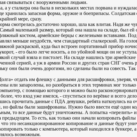
елая связываться с вооруженными людьми.
 а у сталкера она была в нескольких местах порвана и нуждалась
где хранилась запасная форма, оружие и боеприпасы. Солдатска
крайней мере, сразу.
рма смотрелась достаточно хорошо, шла как влитая. Надя же чу
 Самый маленький размер, который она нашла на складе, был ей с
фляжный костюм, армейские берцы с железными вставками. Под
авлял меньше неудобств, чем стандартный сталкерский. На голов
ляжной раскраской, куда был встроен портативный прибор ночн
корот, - его было легче носить, а по убойной мощи он не уступ
який случай взяла и пистолет. На складе нашлись три армейские 
енной серией, а уж в армии России и других стран СНГ очень 
льку они были очень дорогими, но сделаны были на совесть. Так
олга» отдать им флешку с данными для расшифровки, уверяя, что
ены или запаролены, но разобраться в этих терминах мог только
мпьютер, с помощью которого и можно было расконсервировать 
олее, что вход уже имелся, - спуститься по верёвке и всего дел
шись прочитать данные с ПДА девушки, ребята наткнулись на о
, но файлы были зашифрованы. Нужно было ввести ещё один код,
ьным, то все данные будут уничтожены. А попытка «перелить» и
предыдущем. То есть, как только они начали копировать файлы 
что это несанкционированное копирование и данные будут унич
пировать только с компьютера, который находился в бункере, а 
авлялось возможным.