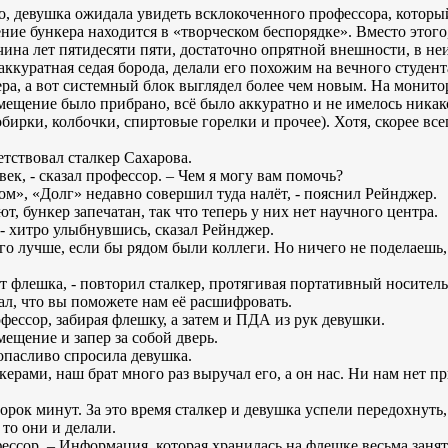
о, девушка ожидала увидеть всклокоченного профессора, который
ние бункера находится в «творческом беспорядке». Вместо этого
ина лет пятидесяти пяти, достаточно опрятной внешности, в не
аккуратная седая борода, делали его похожим на вечного студен
ра, а вот системный блок выглядел более чем новым. На монито
мещение было прибрано, всё было аккуратно и не имелось никак
ирки, колбочки, спиртовые горелки и прочее). Хотя, скорее всег
етствовал сталкер Сахарова.
ек, - сказал профессор. – Чем я могу вам помочь?
ом», «Долг» недавно совершил туда налёт, - пояснил Рейнджер.
, бункер запечатан, так что теперь у них нет научного центра.
 - хитро улыбнувшись, сказал Рейнджер.
го лучше, если бы рядом были коллеги. Но ничего не поделаешь, 
от флешка, - повторил сталкер, протягивая портативный носите
ал, что вы поможете нам её расшифровать.
офессор, забирая флешку, а затем и ПДА из рук девушки.
ещение и запер за собой дверь.
 опасливо спросила девушка.
керами, наш брат много раз выручал его, а он нас. Ни нам нет пр
орок минут. За это время сталкер и девушка успели передохнуть,
 то они и делали.
рофессор. – Информация, которая хранилась на флешке весьма заня