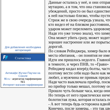
Данные остались у неё, и они отпра
мутацию, а в том, что она становил
убеждений, просто он был единствен
к ней настолько близко, чтобы пусти
Стриж же в свою очередь узнала, чт
кто видел её на близком расстоянии
ударом может переломить здоровому 
Надя это уже точно знала), что хим
Она может убить сразу, может ходить
хорошее настроение или же порыться
дорогой.
Для добавления необходима
авторизация
По словам Рейнджера, химер было вс
места обитания, - он понятия не име
Статистика
Идти им пришлось недолго. Главной
в темноте, и через ПНВ, то «Грави»
Рейнджер кидал вперёд болты, част
поэтому вести себя надо было как м
Антикафе Жучки-Паучки на
Соколе
любит, а мужчина не привык предос
fifi.ru
- агрегатор парфюмерии
Надя часто выключала прибор, поско
№1
Интернет магазин парфюмерии
но прибор только мешал, поэтому он
Прошло чуть больше часа, когда они 
Но теперь от него практически ниче
болотистая лужа, которая осталась п
- А вот теперь будь осторожна вдвой
Конечно, после химеры, - это так цв