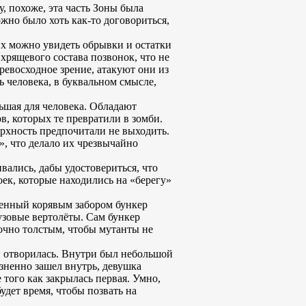
, похоже, эта часть Зоны была
жно было хоть как-то договориться,
их можно увидеть обрывки и остатки
хрящевого состава позвонок, что не
евосходное зрение, атакуют они из
ь человека, в буквальном смысле,
ьшая для человека. Обладают
в, которых те превратили в зомби.
ерхность предпочитали не выходить.
, что делало их чрезвычайно
вались, дабы удостовериться, что
роек, которые находились на «берегу»
женный корявым забором бункер
узовые вертолёты. Сам бункер
точно толстым, чтобы мутанты не
и отворилась. Внутри был небольшой
зненно зашел внутрь, девушка
 того как закрылась первая. Умно,
удет время, чтобы позвать на