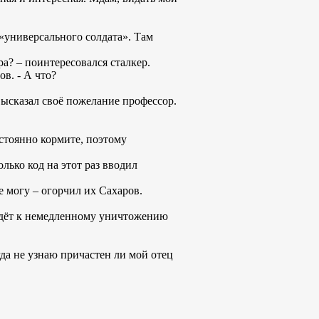
 «универсального солдата». Там
а? – поинтересовался сталкер.
в. - А что?
 высказал своё пожелание профессор.
постоянно кормите, поэтому
лько код на этот раз вводил
не могу – огорчил их Сахаров.
ведёт к немедленному уничтожению
огда не узнаю причастен ли мой отец