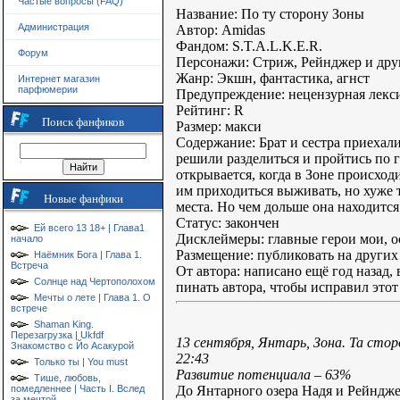
Частые вопросы (FAQ)
Название: По ту сторону Зоны
Администрация
Автор: Amidas
Фандом: S.T.A.L.K.E.R.
Форум
Персонажи: Стриж, Рейнджер и дру
Жанр: Экшн, фантастика, агнст
Интернет магазин
парфюмерии
Предупреждение: нецензурная лек
Рейтинг: R
Поиск фанфиков
Размер: макси
Содержание: Брат и сестра приехал
решили разделиться и пройтись по г
открывается, когда в Зоне происход
им приходиться выживать, но хуже т
Новые фанфики
места. Но чем дольше она находится 
Статус: закончен
Ей всего 13 18+ | Глава1
Дисклеймеры: главные герои мои, о
начало
Размещение: публиковать на других 
Наёмник Бога | Глава 1.
Встреча
От автора: написано ещё год назад,
Солнце над Чертополохом
пинать автора, чтобы исправил этот 
Мечты о лете | Глава 1. О
встрече
Shaman King.
Перезагрузка | Ukfdf
13 сентября, Янтарь, Зона. Та сто
Знакомство с Йо Асакурой
22:43
Только ты | You must
Развитие потенциала – 63%
Тише, любовь,
До Янтарного озера Надя и Рейндже
помедленнее | Часть I. Вслед
за мечтой