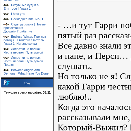
Безумные будни в
Египтусе | Глава 1
I hate you
Последнее письмо | I
- …и тут Гарри по
Сады дурмана | Новые
приключения
Джирайи:Прибытие
пятый раз рассказ
Endless Winter. Прогноз
погоды - столетняя метель |
Все давно знали э
Глава 1. Начало конца
Лепестки на волнах |
Часть первая. Путь домой
и папе, и Перси…
Лепестки на волнах |
Часть первая. Путь домой.
слушать.
Пролог
Between Angels And
Но только не я! С
Demons | What Have You Done
какой Гарри честн
Чат
Текущее время на сайте:
05:11
люблю!..
Когда это началос
рассказывали мне,
Который-Выжил? И