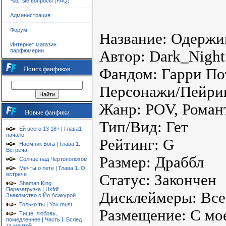
Частые вопросы (FAQ)
Администрация
Форум
Название: Одержи
Интернет магазин
парфюмерии
Автор: Dark_Night
Поиск фанфиков
Фандом: Гарри По
Персонажи/Пейрин
Жанр: POV, Роман
Новые фанфики
Тип/Вид: Гет
Ей всего 13 18+ | Глава1
начало
Рейтинг: G
Наёмник Бога | Глава 1.
Встреча
Размер: Драббл
Солнце над Чертополохом
Мечты о лете | Глава 1. О
встрече
Статус: Закончен
Shaman King.
Перезагрузка | Ukfdf
Дисклеймеры: Все
Знакомство с Йо Асакурой
Только ты | You must
Размещение: С мое
Тише, любовь,
помедленнее | Часть I. Вслед
за мечтой