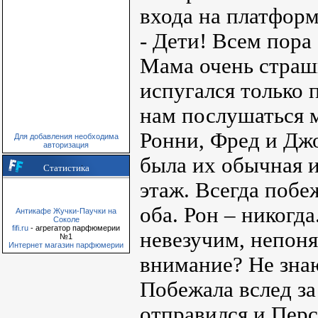
входа на платформу
- Дети! Всем пора 
Мама очень страшн
испугался только 
нам послушаться 
Ронни, Фред и Джо
Для добавления необходима
авторизация
была их обычная и
Статистика
этаж. Всегда побе
оба. Рон – никогд
Антикафе Жучки-Паучки на
Соколе
fifi.ru
- агрегатор парфюмерии
невезучим, непоня
№1
Интернет магазин парфюмерии
внимание? Не зна
Побежала вслед за 
отправился и Перс