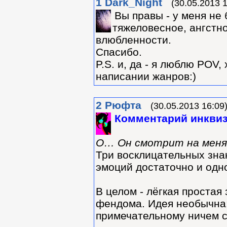
1
Dark_Night
(30.05.2013 1
Вы правы - у меня не
тяжеловесное, ангстно
влюбленности.
Спасибо.
P.S. и, да - я люблю POV,
написании жанров:)
2
Рюфта
(30.05.2013 16:09
Комментарий инквиз
О… Он смотрит на меня!
Три восклицательных знак
эмоций достаточно и одно
В целом - лёгкая проста
фендома. Идея необычна:
примечательному ничем 