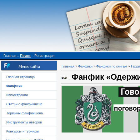
Главная
::
Поиск
::
Регистрация
Меню сайта
Главная
»
Фанфики
»
Фанфики по книгам
»
Гарри
Фанфик «Одерж
Главная страница
Фанфики
Иллюстрации
Статьи о фанфикшене
Термины фанфикшена
Инструменты авторов
Конкурсы и турниры