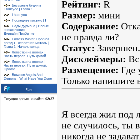
Рейтинг:
R
Безумные будни в
Египтусе | Глава 1
Размер:
мини
I hate you
Последнее письмо | I
Содержание:
Отка
Сады дурмана | Новые
приключения
Джирайи:Прибытие
не правда ли?
Endless Winter. Прогноз
погоды - столетняя метель |
Статус:
Завершен
Глава 1. Начало конца
Лепестки на волнах |
Дисклеймеры:
Все
Часть первая. Путь домой
Лепестки на волнах |
Часть первая. Путь домой.
Размещение:
Где 
Пролог
Between Angels And
Только напишите в
Demons | What Have You Done
Чат
Текущее время на сайте:
02:27
Я всегда жил под 
не случилось, ты в
никогда не задава