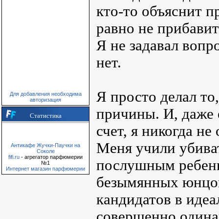
кто-то объяснит пр
равно не прибавит
Я не задавал вопр
нет.
Я просто делал то
Для добавления необходима
авторизация
причины. И, даже 
Статистика
счет, я никогда не
Меня учили убиват
Антикафе Жучки-Паучки на
Соколе
fifi.ru
- агрегатор парфюмерии
послушным ребенк
№1
Интернет магазин парфюмерии
безымянных юнцов
кандидатов в иде
совершенно одина