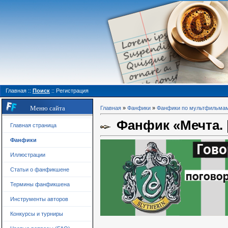
Главная
::
Поиск
::
Регистрация
Меню сайта
Главная
»
Фанфики
»
Фанфики по мультфильма
Фанфик «Мечта. |
Главная страница
Фанфики
Иллюстрации
Статьи о фанфикшене
Термины фанфикшена
Инструменты авторов
Конкурсы и турниры