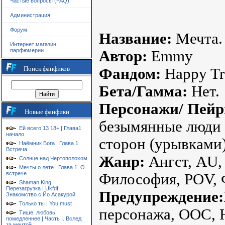
Частые вопросы (FAQ)
Администрация
Форум
Название:
Мечта.
Интернет магазин
парфюмерии
Автор:
Emmy
Поиск фанфиков
Фандом:
Happy Tre
Бета/Гамма:
Нет.
Персонажи/ Пейр
Новые фанфики
безымянные люди в
Ей всего 13 18+ | Глава1
начало
сторон (урывками) 
Наёмник Бога | Глава 1.
Встреча
Жанр:
Ангст, AU,
Солнце над Чертополохом
Мечты о лете | Глава 1. О
встрече
Философия, POV, 
Shaman King.
Перезагрузка | Ukfdf
Предупреждение:
Знакомство с Йо Асакурой
Только ты | You must
персонажа, OOC, 
Тише, любовь,
помедленнее | Часть I. Вслед
за мечтой