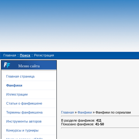
Главная
::
Поиск
::
Регистрация
Меню сайта
Главная страница
Фанфики
Иллюстрации
Статьи о фанфикшене
Термины фанфикшена
Главная
»
Фанфики
» Фанфики по сериалам
В разделе фанфиков
:
411
Инструменты авторов
Показано фанфиков
:
41-50
Конкурсы и турниры