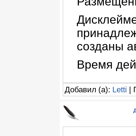
Размещени
Дисклейме
принадлеж
созданы а
Время дей
Добавил (а):
Letti
| 
Д