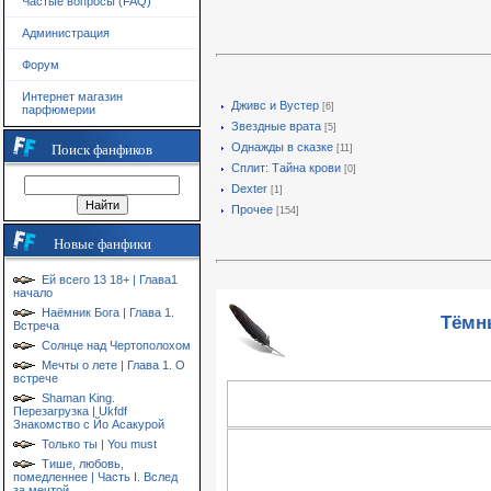
Частые вопросы (FAQ)
Администрация
Форум
Интернет магазин
Дживс и Вустер
[6]
парфюмерии
Звездные врата
[5]
Однажды в сказке
Поиск фанфиков
[11]
Сплит: Тайна крови
[0]
Dexter
[1]
Прочее
[154]
Новые фанфики
Ей всего 13 18+ | Глава1
начало
Наёмник Бога | Глава 1.
Тёмны
Встреча
Солнце над Чертополохом
Мечты о лете | Глава 1. О
встрече
Shaman King.
Перезагрузка | Ukfdf
Знакомство с Йо Асакурой
Только ты | You must
Тише, любовь,
помедленнее | Часть I. Вслед
за мечтой