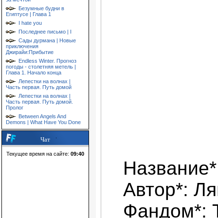
Безумные будни в
Египтусе | Глава 1
I hate you
Последнее письмо | I
Сады дурмана | Новые
приключения
Джирайи:Прибытие
Endless Winter. Прогноз
погоды - столетняя метель |
Глава 1. Начало конца
Лепестки на волнах |
Часть первая. Путь домой
Лепестки на волнах |
Часть первая. Путь домой.
Пролог
Between Angels And
Demons | What Have You Done
Чат
Текущее время на сайте:
09:40
Название*
Автор*: Л
Фандом*: 