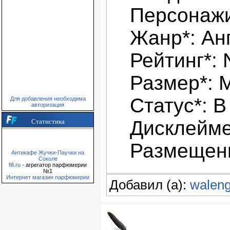
Персонажи
Жанр*: Ан
Рейтинг*:
Размер*: 
Статус*: В
Для добавления необходима
авторизация
Дисклейме
Статистика
Размещени
Антикафе Жучки-Паучки на
Соколе
fifi.ru
- агрегатор парфюмерии
№1
Интернет магазин парфюмерии
Добавил (а):
waleng