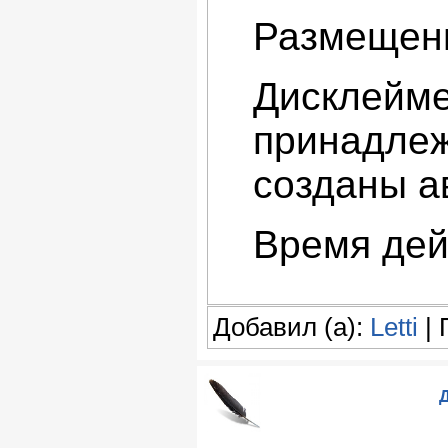
Размещени
Дисклейме
принадлеж
созданы а
Время дей
Добавил (а):
Letti
| 
Д