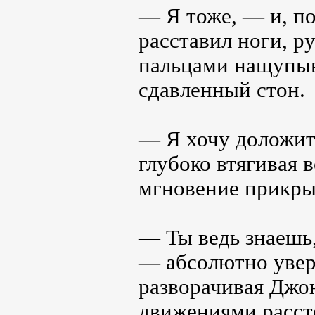
— Я тоже, — и, по
расставил ноги, р
пальцами нащупыв
сдавленный стон.
— Я хочу доложит
глубоко втягивая в
мгновение прикрыв
— Ты ведь знаешь,
— абсолютно увере
разворачивая Джо
движениями рассте