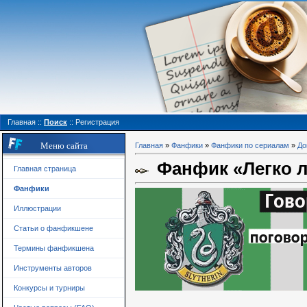
Главная
::
Поиск
::
Регистрация
Меню сайта
Главная
»
Фанфики
»
Фанфики по сериалам
»
До
Фанфик «Легко ли
Главная страница
Фанфики
Иллюстрации
Статьи о фанфикшене
Термины фанфикшена
Инструменты авторов
Конкурсы и турниры