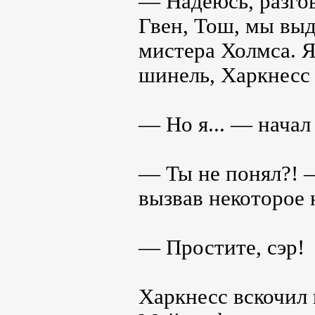
— Надеюсь, разгов
Гвен, Тош, мы выд
мистера Холмса. Я
шинель, Харкнесс 
— Но я... — начал
— Ты не понял?! 
вызвав некоторое 
— Простите, сэр!
Харкнесс вскочил 