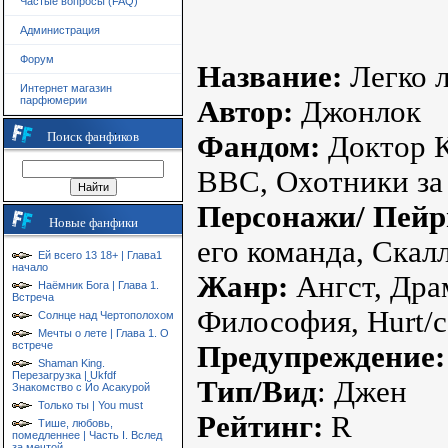
Частые вопросы (FAQ)
Администрация
Форум
Название:
Легко л
Интернет магазин
парфюмерии
Автор:
Джонлок
Поиск фанфиков
Фандом:
Доктор К
ВВС, Охотники за 
Персонажи/ Пейр
Новые фанфики
его команда, Скал
Ей всего 13 18+ | Глава1
начало
Жанр:
Ангст, Драм
Наёмник Бога | Глава 1.
Встреча
Философия, Hurt/c
Солнце над Чертополохом
Мечты о лете | Глава 1. О
встрече
Предупреждение:
Shaman King.
Перезагрузка | Ukfdf
Тип/Вид
: Джен
Знакомство с Йо Асакурой
Только ты | You must
Рейтинг:
R
Тише, любовь,
помедленнее | Часть I. Вслед
за мечтой