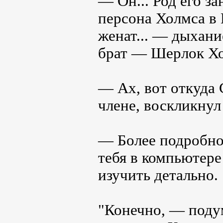
— Он... Род его з
персона Холмса в
женат... — дыхан
брат — Шерлок Хол
— Ах, вот откуда
члене, воскликнул
— Более подробно
тебя в компьютере
изучить детально.
"Конечно, — подум