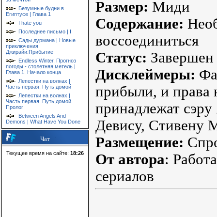
Размер:
Миди
Безумные будни в
Египтусе | Глава 1
Содержание:
Необ
I hate you
Последнее письмо | I
воссоединиться
Сады дурмана | Новые
приключения
Джирайи:Прибытие
Статус:
Завершен
Endless Winter. Прогноз
погоды - столетняя метель |
Дисклеймеры:
Фан
Глава 1. Начало конца
Лепестки на волнах |
прибыли, и права
Часть первая. Путь домой
Лепестки на волнах |
Часть первая. Путь домой.
принадлежат сэру 
Пролог
Between Angels And
Девису, Стивену 
Demons | What Have You Done
Размещение:
Спро
Чат
Текущее время на сайте:
18:26
От автора
: Работ
сериалов