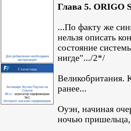
Глава 5. ORIGO
...По факту же син
нельзя описать ко
состояние системы
нигде".../2*/
Для добавления необходима
авторизация
Статистика
Великобритания. 
ранее...
Антикафе Жучки-Паучки на
Соколе
fifi.ru
- агрегатор парфюмерии
№1
Интернет магазин парфюмерии
Оуэн, начиная оч
ночью пришельца, 