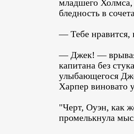
младшего Холмса, 
бледность в сочет
— Тебе нравится, 
— Джек! — врывая
капитана без стук
улыбающегося Дже
Харпер виновато у
"Черт, Оуэн, как 
промелькнула мысл