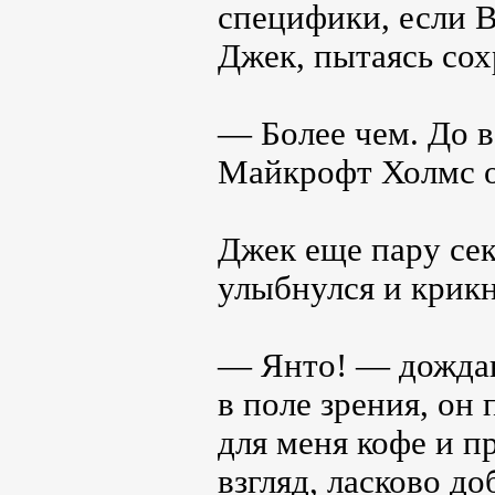
специфики, если В
Джек, пытаясь сох
— Более чем. До в
Майкрофт Холмс о
Джек еще пару сек
улыбнулся и крикн
— Янто! — дождав
в поле зрения, он
для меня кофе и п
взгляд, ласково д