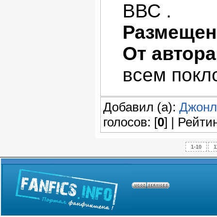
ВВС .
Размещен
От автора
всем покл
Добавил (а):
Джонл
голосов: [
0
] | Рейтин
1-10
1