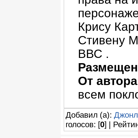
персонаже
Крису Карт
Стивену М
ВВС .
Размещен
От автора
всем покл
Добавил (а):
Джонл
голосов: [
0
] | Рейтин