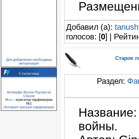
Размещени
Добавил (а):
tanush
голосов: [
0
] | Рейтин
Старое л
Для добавления необходима
авторизация
Статистика
Раздел:
Фа
Антикафе Жучки-Паучки на
Соколе
fifi.ru
- агрегатор парфюмерии
№1
Интернет магазин парфюмерии
Название:
войны.