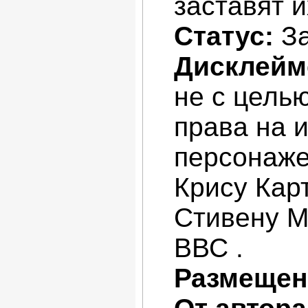
заставят 
Статус:
За
Дисклейм
не с цель
права на 
персонаже
Крису Карт
Стивену М
ВВС .
Размещен