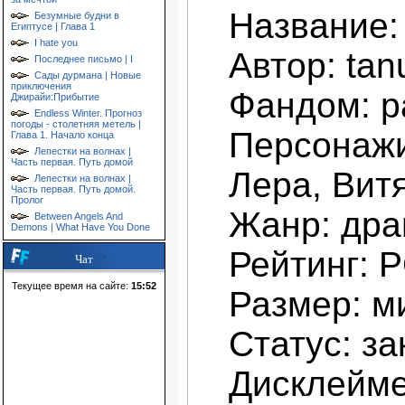
Название:
Безумные будни в
Египтусе | Глава 1
I hate you
Автор: tan
Последнее письмо | I
Сады дурмана | Новые
приключения
Фандом: р
Джирайи:Прибытие
Endless Winter. Прогноз
погоды - столетняя метель |
Персонажи
Глава 1. Начало конца
Лепестки на волнах |
Часть первая. Путь домой
Лера, Вит
Лепестки на волнах |
Часть первая. Путь домой.
Пролог
Жанр: дра
Between Angels And
Demons | What Have You Done
Рейтинг: 
Чат
Текущее время на сайте:
15:52
Размер: м
Статус: за
Дисклейме