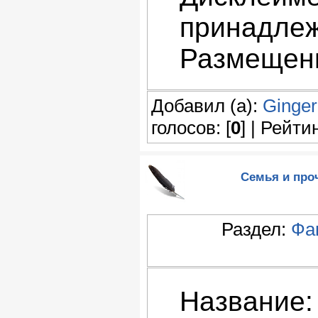
принадлеж
Размещени
Добавил (а):
Ginger
голосов: [
0
] | Рейтин
Семья и проч
Раздел:
Фа
Название: