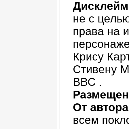
Дисклейм
не с цель
права на 
персонаже
Крису Карт
Стивену М
ВВС .
Размещен
От автора
всем покл