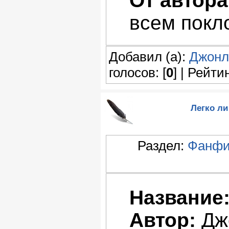
От автора
всем покл
Добавил (а):
Джонл
голосов: [
0
] | Рейтин
Легко ли 
Раздел:
Фанфи
Название
Автор:
Дж