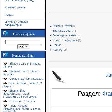
Частые вопросы (FAQ)
Администрация
Форум
Интернет магазин
парфюмерии
Дживс и Вустер
[6]
Звездные врата
[5]
Поиск фанфиков
Однажды в сказке
[11]
Сплит: Тайна крови
[0]
Dexter
[1]
Прочее
[154]
Новые фанфики
Ей всего 13 18+ | Глава1
начало
Наёмник Бога | Глава 1.
Жи
Встреча
Солнце над Чертополохом
Мечты о лете | Глава 1. О
встрече
Shaman King.
Раздел:
Фа
Перезагрузка | Ukfdf
Знакомство с Йо Асакурой
Только ты | You must
Тише, любовь,
помедленнее | Часть I. Вслед
за мечтой