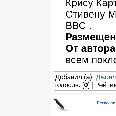
Крису Карт
Стивену М
ВВС .
Размещен
От автора
всем покл
Добавил (а):
Джонл
голосов: [
0
] | Рейтин
Легко ли 