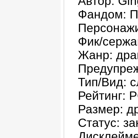
Автор: Gin
Фандом: П
Персонажи
Фик/сержа
Жанр: др
Предупре
Тип/Вид: с
Рейтинг: 
Размер: д
Статус: за
Дисклейме