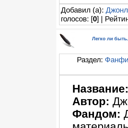
Добавил (а):
Джонл
голосов: [
0
] | Рейтин
Легко ли быть.
Раздел:
Фанфи
Название
Автор:
Дж
Фандом:
Д
материалы