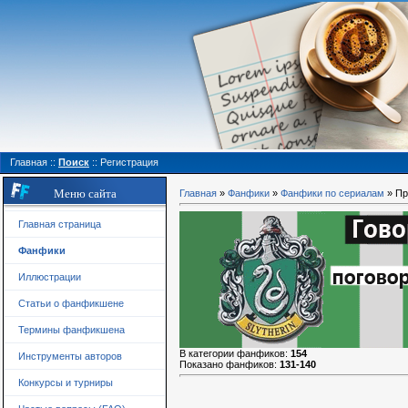
Главная
::
Поиск
::
Регистрация
Меню сайта
Главная
»
Фанфики
»
Фанфики по сериалам
» Пр
Главная страница
Фанфики
Иллюстрации
Статьи о фанфикшене
Термины фанфикшена
В категории фанфиков
:
154
Инструменты авторов
Показано фанфиков
:
131-140
Конкурсы и турниры