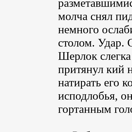
разметавшимис
молча снял пид
немного ослаб
столом. Удар. 
Шерлок слегка
притянул кий н
натирать его к
исподлобья, о
гортанным гол