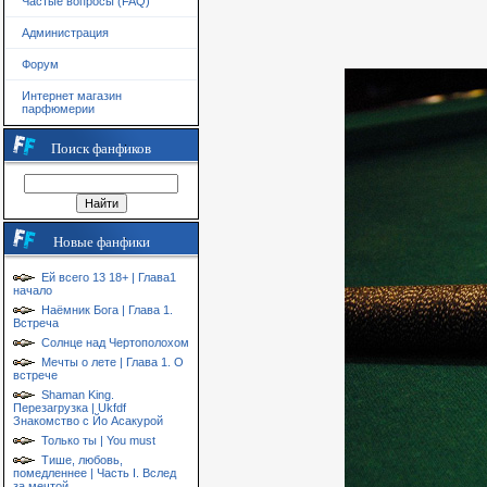
Частые вопросы (FAQ)
Администрация
Форум
Интернет магазин
парфюмерии
Поиск фанфиков
Новые фанфики
Ей всего 13 18+ | Глава1
начало
Наёмник Бога | Глава 1.
Встреча
Солнце над Чертополохом
Мечты о лете | Глава 1. О
встрече
Shaman King.
Перезагрузка | Ukfdf
Знакомство с Йо Асакурой
Только ты | You must
Тише, любовь,
помедленнее | Часть I. Вслед
за мечтой