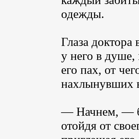
одежды.
Глаза доктора
у него в душе
его пах, от че
нахлынувших 
— Начнем, — б
отойдя от свое