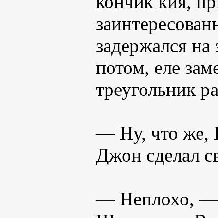
кончик кия, п
заинтересован
задержался на
потом, еле за
треугольник р
— Ну, что же,
Джон сделал с
— Неплохо, — 