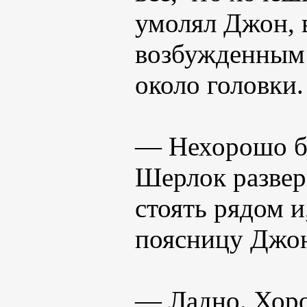
умолял Джон, в
возбужденным 
около головки.
— Нехорошо бр
Шерлок разверн
стоять рядом и
поясницу Джон
— Ладно. Хор