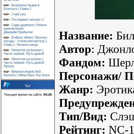
Безумные будни в
Египтусе | Глава 1
I hate you
Последнее письмо | I
Сады дурмана | Новые
приключения
Название:
Бил
Джирайи:Прибытие
Endless Winter. Прогноз
погоды - столетняя метель |
Автор
: Джонл
Глава 1. Начало конца
Лепестки на волнах |
Часть первая. Путь домой
Фандом:
Шерл
Лепестки на волнах |
Часть первая. Путь домой.
Пролог
Персонажи/ П
Between Angels And
Demons | What Have You Done
Жанр:
Эротик
Чат
Текущее время на сайте:
04:26
Предупрежден
Тип/Вид:
Слэ
Рейтинг:
NC-1