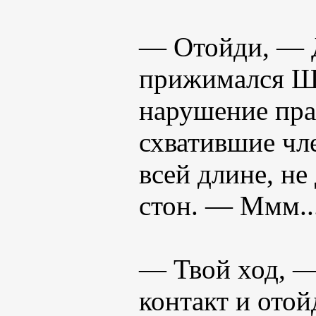
— Отойди, — Д
прижимался Ше
нарушение пра
схватившие чле
всей длине, не
стон. — Ммм..
— Твой ход, —
контакт и отой