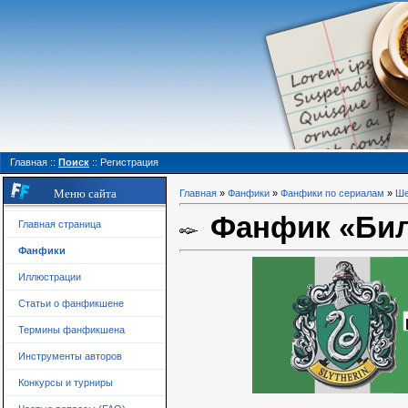
Главная
::
Поиск
::
Регистрация
Меню сайта
Главная
»
Фанфики
»
Фанфики по сериалам
»
Ше
Фанфик «Би
Главная страница
Фанфики
Иллюстрации
Статьи о фанфикшене
Термины фанфикшена
Инструменты авторов
Конкурсы и турниры