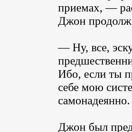
приемах, — ра
Джон продолжи
— Ну, все, эск
предшественни
Ибо, если ты п
себе мою сист
самонадеянно.
Джон был пред