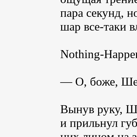
пара секунд, н
шар все-таки вл
Nothing-Happe
— О, боже, Ше
Вынув руку, Ш
и прильнул губ
них лицом на 