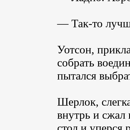
— Так-то лучш
Уотсон, прикл
собрать воеди
пытался выбрат
Шерлок, слегка
внутрь и сжал
стол и уперся 