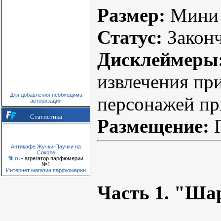
Размер:
Мини
Статус:
Закон
Дисклеймеры
извлечения пр
Для добавления необходима
персонажей пр
авторизация
Статистика
Размещение:
П
Антикафе Жучки-Паучки на
Соколе
fifi.ru
- агрегатор парфюмерии
№1
Интернет магазин парфюмерии
Часть 1. "Шар